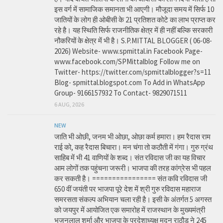
इस वर्ग में सामाजिक समानता भी आएगी। मौजूदा समय में सिर्फ 10
जातियों के लोग ही ओबीसी के 21 प्रतिशत कोटे का लाभ प्राप्त कर
रहे है। यह स्थिति सिर्फ राजनीतिक क्षेत्र में ही नहीं बल्कि सरकारी
नौकरियों के क्षेत्र में भी है। S.P.MITTAL BLOGGER ( 06-08-
2026) Website- www.spmittal.in Facebook Page-
www.facebook.com/SPMittalblog Follow me on
Twitter- https://twitter.com/spmittalblogger?s=11
Blog- spmittal.blogspot.com To Add in WhatsApp
Group- 9166157932 To Contact- 9829071511
6 AUG, 2026
NEW
जाति भी ओछी, जनम भी ओछा, ओछा कर्म हमारा। हम रैदास राम
राई को, कह रैदास बिचारा। मन चंगा तो कठौती में गंगा। गुरु ग्रंथ
साहिब में भी 41 वाणियों के शब्द। संत रविदास जी का यह विचार
आम लोगों तक पहुंचना जरूरी। भाजपा की तरह कांग्रेस भी पहल
कर सकती है। ================ संत कवि रविदास जी
650 वीं जयंती पर भाजपा पूरे देश में श्री गुरु रविदास महाराज
समरसता संकल्प अभियान चला रही है। इसी के अंतर्गत 5 अगस्त
को जयपुर में आयोजित एक समारोह में राजस्थान के मुख्यमंत्री
भजनलाल शर्मा और भाजपा के प्रदेशाध्यक्ष मदन राठौड़ ने 245