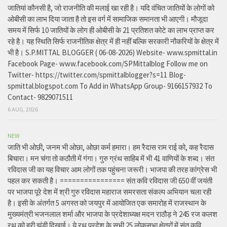
जातियां कौनसी है, जो राजनीति की मलाई खा रही है। यदि वंचित जातियों के लोगों को
ओबीसी का लाभ दिया जाता है तो इस वर्ग में सामाजिक समानता भी आएगी। मौजूदा
समय में सिर्फ 10 जातियों के लोग ही ओबीसी के 21 प्रतिशत कोटे का लाभ प्राप्त कर
रहे है। यह स्थिति सिर्फ राजनीतिक क्षेत्र में ही नहीं बल्कि सरकारी नौकरियों के क्षेत्र में
भी है। S.P.MITTAL BLOGGER ( 06-08-2026) Website- www.spmittal.in
Facebook Page- www.facebook.com/SPMittalblog Follow me on
Twitter- https://twitter.com/spmittalblogger?s=11 Blog-
spmittal.blogspot.com To Add in WhatsApp Group- 9166157932 To
Contact- 9829071511
6 AUG, 2026
NEW
जाति भी ओछी, जनम भी ओछा, ओछा कर्म हमारा। हम रैदास राम राई को, कह रैदास
बिचारा। मन चंगा तो कठौती में गंगा। गुरु ग्रंथ साहिब में भी 41 वाणियों के शब्द। संत
रविदास जी का यह विचार आम लोगों तक पहुंचना जरूरी। भाजपा की तरह कांग्रेस भी
पहल कर सकती है। ================ संत कवि रविदास जी 650 वीं जयंती
पर भाजपा पूरे देश में श्री गुरु रविदास महाराज समरसता संकल्प अभियान चला रही
है। इसी के अंतर्गत 5 अगस्त को जयपुर में आयोजित एक समारोह में राजस्थान के
मुख्यमंत्री भजनलाल शर्मा और भाजपा के प्रदेशाध्यक्ष मदन राठौड़ ने 245 रज कलश
रथ को हरी झंडी दिखाई। ये रथ प्रदेश के सभी 25 लोकसभा क्षेत्रों में संत कवि