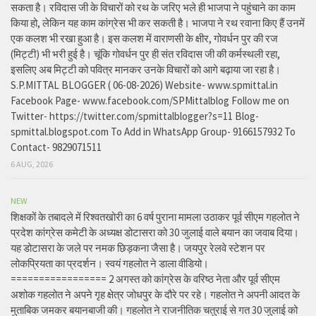
सकता है। रविदास जी के विचारों को रथ के जरिए भले ही भाजपा ने पहुंचाने का काम
किया हो, लेकिन यह काम कांग्रेस भी कर सकती है। भाजपा ने रथ रवाना किए हैं उनमें
एक कलश भी रखा हुआ है। इस कलश में वाराणसी के क्षीर, गोवर्धन पुर की रज
(मिट्टी) भी भरी हुई है। चूंकि गोवर्धन पुर ही संत रविदास जी की कर्मस्थली रहा,
इसलिए अब मिट्टी को पवित्र मानकर उनके विचारों को आगे बढ़ाया जा रहा है।
S.P.MITTAL BLOGGER ( 06-08-2026) Website- www.spmittal.in
Facebook Page- www.facebook.com/SPMittalblog Follow me on
Twitter- https://twitter.com/spmittalblogger?s=11 Blog-
spmittal.blogspot.com To Add in WhatsApp Group- 9166157932 To
Contact- 9829071511
6 AUG, 2026
NEW
शिक्षकों के तबादले में रिश्वतखोरी का 6 वर्ष पुराना मामला उठाकर पूर्व सीएम गहलोत ने
प्रदेश कांग्रेस कमेटी के अध्यक्ष डोटासरा को 30 जुलाई वाले बयान का जवाब दिया।
यह डोटासरा के जले पर नमक छिड़कना जैसा है। जयपुर रेलवे स्टेशन पर
लोकप्रियता का प्रदर्शन। स्वयं गहलोत ने डाला वीडियो।
================= 2 अगस्त को कांग्रेस के वरिष्ठ नेता और पूर्व सीएम
अशोक गहलोत ने अपने गृह क्षेत्र जोधपुर के दौरे पर रहे। गहलोत ने अपनी आदत के
मुताबिक जमकर बयानबाजी की। गहलोत ने राजनीतिक चतुराई से गत 30 जुलाई को