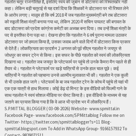
गहलोत चतुर राजनीतिज्ञ है, इसलिए स्वयं की जुबान से डोटासरा को रिश्वतखोर नहीं
कहा। लेकिन बड़ी चतुराई से यह दर्शा दिया कि शिक्षकों ने डोटासरा पर भी रिश्वत लेने
के आरोप लगाए। मालूम हो कि वर्ष 2018 में जब गहलोत मुख्यमंत्री बने तब डोटासरा
को स्कूली शिक्षा मंत्री बनाया गया था, लेकिन 2020 में सचिन पायलट की बगावत के
बाद डोटासरा को प्रदेश कांग्रेस कमेटी का अध्यक्ष बना दिया। तब उन्हें शिक्षा मंत्री के
पद से इस्तीफा देना पड़ा था। देखना होगा कि गहलोत ने 6 वर्ष पुराना मामला उठाकर
डोटासरा पर जो हमला किया है, उसका जवाब आने वाले दिनों में डोटासरा किस प्रकार
से देते हैं। लोकप्रियता का प्रदर्शन 2 अगस्त को पूर्व सीएम गहलोत ने जयपुर से
जोधपुर का सफर ट्रेन से किया। इस सफर के पीछे गहलोत को स्वयं की लोकप्रियता
दिखाना था। गहलोत जब जयपुर के प्लेटफार्म पर पहुंचे तो उनके कैमरा मैन पहले से ही
तैयार थे। गहलोत ने प्लेटफार्म पर खड़े यात्रियों से उनके हाल चाल पूछे। कई
यात्रियों ने गहलोत को पहचाना उनसे आत्मीय मुलाकात भी की। गहलोत ने एक कुली
से भी उसके हाल जाने। प्लेटफार्म के बा जब गहलोत ट्रेन के कोच में पहुंचे तो यहां भी
एक एक यात्री से हाथ मिलाया। कोई डेढ़ दो मिनट के इस वीडियो को फिल्मी गाने के
साथ गहलोत ने स्वयं सोशल मीडिया पर पोस्ट किया है। इस वीडियो के माध्यम से यह
जताने का प्रयास किया गया है कि वे आज भी प्रदेश भर में लोकप्रिय हैं।
S.P.MITTAL BLOGGER ( 03-08-2026) Website- www.spmittal.in
Facebook Page- www.facebook.com/SPMittalblog Follow me on
Twitter- https://twitter.com/spmittalblogger?s=11 Blog-
spmittal.blogspot.com To Add in WhatsApp Group- 9166157932 To
Contact- 9829071511