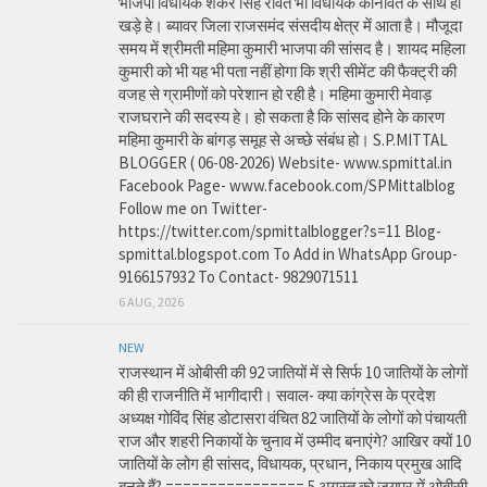
भाजपा विधायक शंकर सिंह रावत भी विधायक कानावत के साथ ही
खड़े हे। ब्यावर जिला राजसमंद संसदीय क्षेत्र में आता है। मौजूदा
समय में श्रीमती महिमा कुमारी भाजपा की सांसद है। शायद महिला
कुमारी को भी यह भी पता नहीं होगा कि श्री सीमेंट की फैक्ट्री की
वजह से ग्रामीणों को परेशान हो रही है। महिमा कुमारी मेवाड़
राजघराने की सदस्य हे। हो सकता है कि सांसद होने के कारण
महिमा कुमारी के बांगड़ समूह से अच्छे संबंध हो। S.P.MITTAL
BLOGGER ( 06-08-2026) Website- www.spmittal.in
Facebook Page- www.facebook.com/SPMittalblog
Follow me on Twitter-
https://twitter.com/spmittalblogger?s=11 Blog-
spmittal.blogspot.com To Add in WhatsApp Group-
9166157932 To Contact- 9829071511
6 AUG, 2026
NEW
राजस्थान में ओबीसी की 92 जातियों में से सिर्फ 10 जातियों के लोगों
की ही राजनीति में भागीदारी। सवाल- क्या कांग्रेस के प्रदेश
अध्यक्ष गोविंद सिंह डोटासरा वंचित 82 जातियों के लोगों को पंचायती
राज और शहरी निकायों के चुनाव में उम्मीद बनाएंगे? आखिर क्यों 10
जातियों के लोग ही सांसद, विधायक, प्रधान, निकाय प्रमुख आदि
बनते हैं? ================ 5 अगस्त को जयपुर में ओबीसी