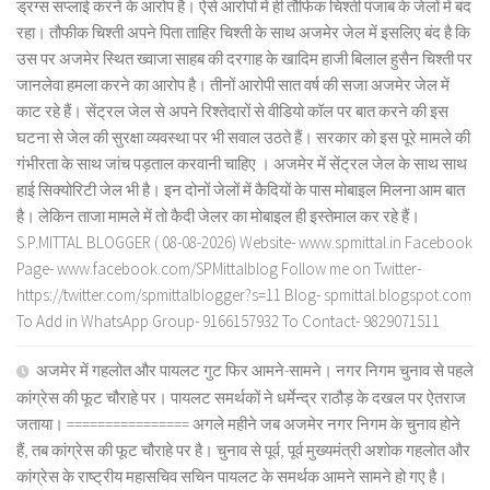
ड्रग्स सप्लाई करने के आरोप है। ऐसे आरोपों में ही तौफिक चिश्ती पंजाब के जेलों में बंद
रहा। तौफीक चिश्ती अपने पिता ताहिर चिश्ती के साथ अजमेर जेल में इसलिए बंद है कि
उस पर अजमेर स्थित ख्वाजा साहब की दरगाह के खादिम हाजी बिलाल हुसैन चिश्ती पर
जानलेवा हमला करने का आरोप है। तीनों आरोपी सात वर्ष की सजा अजमेर जेल में
काट रहे हैं। सेंट्रल जेल से अपने रिश्तेदारों से वीडियो कॉल पर बात करने की इस
घटना से जेल की सुरक्षा व्यवस्था पर भी सवाल उठते हैं। सरकार को इस पूरे मामले की
गंभीरता के साथ जांच पड़ताल करवानी चाहिए । अजमेर में सेंट्रल जेल के साथ साथ
हाई सिक्योरिटी जेल भी है। इन दोनों जेलों में कैदियों के पास मोबाइल मिलना आम बात
है। लेकिन ताजा मामले में तो कैदी जेलर का मोबाइल ही इस्तेमाल कर रहे हैं।
S.P.MITTAL BLOGGER ( 08-08-2026) Website- www.spmittal.in Facebook
Page- www.facebook.com/SPMittalblog Follow me on Twitter-
https://twitter.com/spmittalblogger?s=11 Blog- spmittal.blogspot.com
To Add in WhatsApp Group- 9166157932 To Contact- 9829071511
अजमेर में गहलोत और पायलट गुट फिर आमने-सामने। नगर निगम चुनाव से पहले
कांग्रेस की फूट चौराहे पर। पायलट समर्थकों ने धर्मेन्द्र राठौड़ के दखल पर ऐतराज
जताया। ================ अगले महीने जब अजमेर नगर निगम के चुनाव होने
हैं, तब कांग्रेस की फूट चौराहे पर है। चुनाव से पूर्व, पूर्व मुख्यमंत्री अशोक गहलोत और
कांग्रेस के राष्ट्रीय महासचिव सचिन पायलट के समर्थक आमने सामने हो गए है।