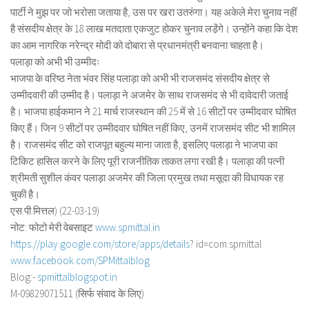
पार्टी ने मुझ पर जो भरोसा जताया है, उस पर खरा उतरुंगा। यह अकेले मेरा चुनाव नहीं
है संसदीय क्षेत्र के 18 लाख मतदाता एकजुट होकर चुनाव लडे़ंगे। उन्होंने कहा कि देश
का आम नागरिक नरेन्द्र मोदी को दोबारा से प्रधानमंत्री बनवाना चाहता है।
पलाड़ा को अभी भी उम्मीदः
भाजपा के वरिष्ठ नेता भंवर सिंह पलाड़ा को अभी भी राजसमंद संसदीय क्षेत्र से
उम्मीदवारी की उम्मीद है। पलाड़ा ने अजमेर के साथ राजसमंद से भी दावेदारी जताई
है। भाजपा हाईकमान ने 21 मार्च राजस्थान की 25 में से 16 सीटों पर उम्मीदवार घोषित
किए हैं। जिन 9 सीटों पर उम्मीदवार घोषित नहीं किए, उनमें राजसमंद सीट भी शामिल
है। राजसमंद सीट को राजपूत बहुल्य माना जाता है, इसलिए पलाड़ा ने भाजपा का
टिकिट हासिल करने के लिए पूरी राजनीतिक ताकत लगा रखी है। पलाड़ा की पत्नी
श्रीमती सुशील कंवर पलाड़ा अजमेर की जिला प्रमुख तथा मसूदा की विधायक रह
चुकी है।
एस.पी.मित्तल) (22-03-19)
नोट: फोटो मेरी वेबसाइट
www.spmittal.in
https://play.google.com/store/
apps/details
? id=com.spmittal
www.facebook.com/SPMittalblog
Blog:-
spmittalblogspot.in
M-09829071511 (सिर्फ संवाद के लिए)