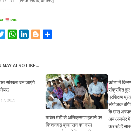
71511 (सिर्फ संवाद के लिए)
=====
acebook
Twitter
WhatsApp
LinkedIn
Blogger
Share
 MAY ALSO LIKE...
म्पत सांखला बन जाएंगे
कोटा में किरण
 मेयर?
संक्रमित हुए
प्रशिक्षण प्रक
 7, 2019
संयोजक बीपी
के एम्स अस्प
मार्बल मंडी से अतिक्रमण हटाने पर
अब अजमेर में स
किशनगढ़ प्रशासन का नरम
कर रहे हैं स