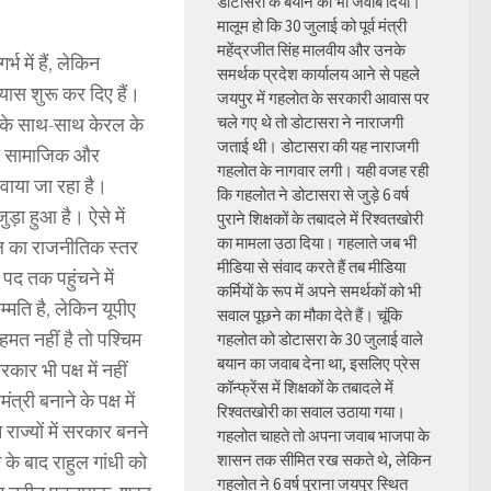
डोटासरा के बयान का भी जवाब दिया।
मालूम हो कि 30 जुलाई को पूर्व मंत्री
महेंद्रजीत सिंह मालवीय और उनके
्भ में हैं, लेकिन
समर्थक प्रदेश कार्यालय आने से पहले
रयास शुरू कर दिए हैं।
जयपुर में गहलोत के सरकारी आवास पर
ेठी के साथ-साथ केरल के
चले गए थे तो डोटासरा ने नाराजगी
जताई थी। डोटासरा की यह नाराजगी
ण की सामाजिक और
गहलोत के नागवार लगी। यही वजह रही
ड़वाया जा रहा है।
कि गहलोत ने डोटासरा से जुड़े 6 वर्ष
ड़ा हुआ है। ऐसे में
पुराने शिक्षकों के तबादले में रिश्वतखोरी
का मामला उठा दिया। गहलाते जब भी
हुल का राजनीतिक स्तर
मीडिया से संवाद करते हैं तब मीडिया
पद तक पहुंचने में
कर्मियों के रूप में अपने समर्थकों को भी
सम्मति है, लेकिन यूपीए
सवाल पूछने का मौका देते हैं। चूंकि
हमत नहीं है तो पश्चिम
गहलोत को डोटासरा के 30 जुलाई वाले
बयान का जवाब देना था, इसलिए प्रेस
ार भी पक्ष में नहीं
कॉन्फ्रेंस में शिक्षकों के तबादले में
री बनाने के पक्ष में
रिश्वतखोरी का सवाल उठाया गया।
राज्यों में सरकार बनने
गहलोत चाहते तो अपना जवाब भाजपा के
 के बाद राहुल गांधी को
शासन तक सीमित रख सकते थे, लेकिन
गहलोत ने 6 वर्ष पुराना जयपुर स्थित