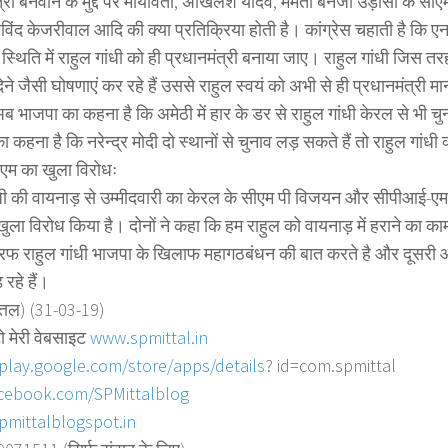
त्री बनवाने के मुद्दे पर मायावती, अखिलेश यादव, ममता बनर्जी उड़ीसा के 
विंद केजरीवाल आदि की क्या प्रतिक्रिया होती है। कांग्रेस चहाती है कि ए
स्थिति में राहुल गांधी को ही प्रधानमंत्री बनाया जाए। राहुल गांधी जिस त
 देने जैसी घोषणाएं कर रहे हैं उससे राहुल स्वयं को अभी से ही प्रधानमंत्री म
ब भाजपा का कहना है कि अमेठी में हार के डर से राहुल गांधी केरल से भी चुन
का कहना है कि नरेन्द्र मोदी दो स्थानों से चुनाव लड़ सकते हैं तो राहुल गांधी क
एम का खुला विरोधः
ंधी की वायनाड़ से उम्मीदवारी का केरल के सीएम पी विजयन और सीपीआई-एम क
ुला विरोध किया है। दोनों ने कहा कि हम राहुल को वायनाड़ में हराने का काम 
फ राहुल गांधी भाजपा के खिलाफ महागठबंधन की बात करते है और दूसरी ओर
रहे हैं।
त्तल) (31-03-19)
ो मेरी वेबसाइट
www.spmittal.in
/play.google.com/store/
apps/details
? id=com.spmittal
cebook.com/SPMittalblog
pmittalblogspot.in