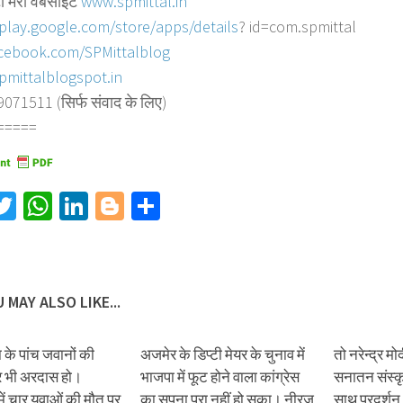
ो मेरी वेबसाइट
www.spmittal.in
/play.google.com/store/
apps/details
? id=com.spmittal
cebook.com/SPMittalblog
pmittalblogspot.in
71511 (सिर्फ संवाद के लिए)
=====
acebook
Twitter
WhatsApp
LinkedIn
Blogger
Share
 MAY ALSO LIKE...
 के पांच जवानों की
अजमेर के डिप्टी मेयर के चुनाव में
तो नरेन्द्र मो
 भी अरदास हो।
भाजपा में फूट होने वाला कांग्रेस
सनातन संस्कृत
ें चार युवाओं की मौत पर
का सपना पूरा नहीं हो सका। नीरज
साथ प्रदर्श