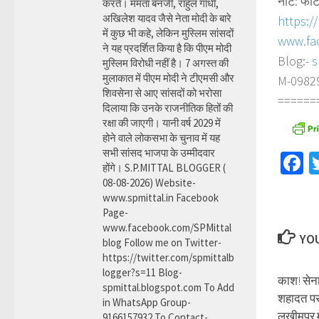
नोट: फोट
करते। ममता बनर्जी, राहुल गांधी,
अखिलेश यादव जैसे नेता मोदी के बारे
https:/
में कुछ भी कहे, लेकिन मुस्लिम सांसदों
www.fa
ने यह प्रदर्शित किया है कि पीएम मोदी
Blog:-
s
मुस्लिम विरोधी नहीं है। 7 अगस्त की
मुलाकात में पीएम मोदी ने टीएमसी और
M-098290
शिवसेना से आए सांसदों को भरोसा
======
दिलाया कि उनके राजनीतिक हितों की
रक्षा की जाएगी। यानी वर्ष 2029 में
होने वाले लोकसभा के चुनाव में यह
सभी सांसद भाजपा के उम्मीदवार
F
होंगे। S.P.MITTAL BLOGGER (
08-08-2026) Website-
www.spmittal.in Facebook
Page-
www.facebook.com/SPMittal
YOU
blog Follow me on Twitter-
https://twitter.com/spmittalb
logger?s=11 Blog-
काश! सेना
spmittal.blogspot.com To Add
शहादत पर
in WhatsApp Group-
लखीमपुर म
9166157932 To Contact-