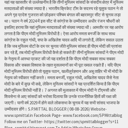
यहां यह खासतौर से उल्लेखनीय है कि तीनों मुस्लिम सांसदों के संसदीय क्षेत्र में मुस्लिम
मतदाताओं की संख्या ज्यादा है। भारतीय क्रिकेट टीम के सदस्य रहे यूसुफ पठान ने तो
अपने गृह प्रदेश गुजरात को छोड़कर पश्चिम बंगाल की बहरामपुर सीट से चुनाव लड़ा
था। पठान ने वर्ष 2024 में इस सीट से कांग्रेस के उम्मीदवार अधीर रंजन चौधरी को
इसलिए हराया कि यहां मुस्लिम मतदाताओं की संख्या ज्यादा थी। आमतौर पर यह आरोप
लगता है कि पीएम मोदी मुस्लिम विरोधी है। ऐसा आरोप ममता बनर्जी के साथ साथ
कांग्रेस के राहुल गांधी, सपा के अखिलेश यादव आदि भी लगाते हैं, लेकिन सवाल उठता
है कि जब मुस्लिम वोटों के दम पर चुनाव जीते मुस्लिम सांसद ही पीएम मोदी की प्रशंसा
कर रहे हैं, तब मोदी मुस्लिम विरोधी कैसे हो सकते हैं? तीनों मुस्लिम सांसदों ने पीएम मोदी
के नेतृत्व में आस्था प्रकट की जो यह दर्शाता है कि पीएम मोदी सबका साथ सबका
विकास और सबका विश्वास के तहत मुसलमानों का भी पूरा ख्याल रखते हैं। यदि पीएम
मोदी मुस्लिम विरोधी होते तो यूसुफ पठान, खलीलुर्रहमान और अबु ताहिर भी भी मोदी के
नेतृत्व को स्वीकार नहीं करते। ममता बनर्जी, राहुल गांधी, अखिलेश यादव जैसे नेता
मोदी के बारे में कुछ भी कहे, लेकिन मुस्लिम सांसदों ने यह प्रदर्शित किया है कि पीएम
मोदी मुस्लिम विरोधी नहीं है। 7 अगस्त की मुलाकात में पीएम मोदी ने टीएमसी और
शिवसेना से आए सांसदों को भरोसा दिलाया कि उनके राजनीतिक हितों की रक्षा की
जाएगी। यानी वर्ष 2029 में होने वाले लोकसभा के चुनाव में यह सभी सांसद भाजपा के
उम्मीदवार होंगे। S.P.MITTAL BLOGGER ( 08-08-2026) Website-
www.spmittal.in Facebook Page- www.facebook.com/SPMittalblog
Follow me on Twitter- https://twitter.com/spmittalblogger?s=11
Blog- spmittal.blogspot.com To Add in WhatsApp Group-