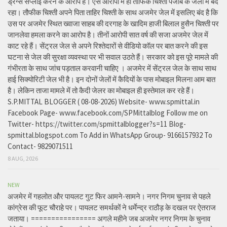
ड्रग्स सप्लाई करने के आरोप है। ऐसे आरोपों में ही तौफिक चिश्ती पंजाब के जेलों में बंद
रहा। तौफीक चिश्ती अपने पिता ताहिर चिश्ती के साथ अजमेर जेल में इसलिए बंद है कि
उस पर अजमेर स्थित ख्वाजा साहब की दरगाह के खादिम हाजी बिलाल हुसैन चिश्ती पर
जानलेवा हमला करने का आरोप है। तीनों आरोपी सात वर्ष की सजा अजमेर जेल में
काट रहे हैं। सेंट्रल जेल से अपने रिश्तेदारों से वीडियो कॉल पर बात करने की इस
घटना से जेल की सुरक्षा व्यवस्था पर भी सवाल उठते हैं। सरकार को इस पूरे मामले की
गंभीरता के साथ जांच पड़ताल करवानी चाहिए । अजमेर में सेंट्रल जेल के साथ साथ
हाई सिक्योरिटी जेल भी है। इन दोनों जेलों में कैदियों के पास मोबाइल मिलना आम बात
है। लेकिन ताजा मामले में तो कैदी जेलर का मोबाइल ही इस्तेमाल कर रहे हैं।
S.P.MITTAL BLOGGER ( 08-08-2026) Website- www.spmittal.in
Facebook Page- www.facebook.com/SPMittalblog Follow me on
Twitter- https://twitter.com/spmittalblogger?s=11 Blog-
spmittal.blogspot.com To Add in WhatsApp Group- 9166157932 To
Contact- 9829071511
8 AUG, 2026
NEW
अजमेर में गहलोत और पायलट गुट फिर आमने-सामने। नगर निगम चुनाव से पहले
कांग्रेस की फूट चौराहे पर। पायलट समर्थकों ने धर्मेन्द्र राठौड़ के दखल पर ऐतराज
जताया। ================ अगले महीने जब अजमेर नगर निगम के चुनाव