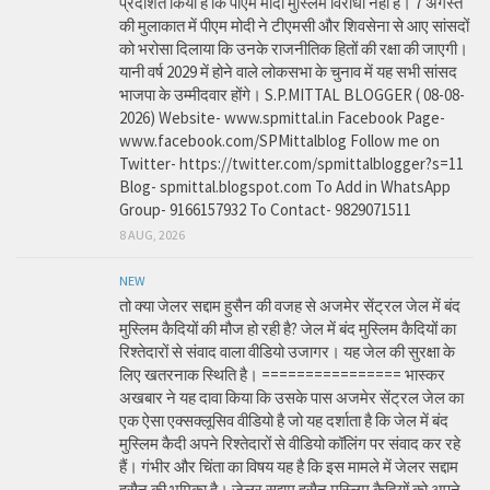
प्रदर्शित किया है कि पीएम मोदी मुस्लिम विरोधी नहीं है। 7 अगस्त
की मुलाकात में पीएम मोदी ने टीएमसी और शिवसेना से आए सांसदों
को भरोसा दिलाया कि उनके राजनीतिक हितों की रक्षा की जाएगी।
यानी वर्ष 2029 में होने वाले लोकसभा के चुनाव में यह सभी सांसद
भाजपा के उम्मीदवार होंगे। S.P.MITTAL BLOGGER ( 08-08-
2026) Website- www.spmittal.in Facebook Page-
www.facebook.com/SPMittalblog Follow me on
Twitter- https://twitter.com/spmittalblogger?s=11
Blog- spmittal.blogspot.com To Add in WhatsApp
Group- 9166157932 To Contact- 9829071511
8 AUG, 2026
NEW
तो क्या जेलर सद्दाम हुसैन की वजह से अजमेर सेंट्रल जेल में बंद
मुस्लिम कैदियों की मौज हो रही है? जेल में बंद मुस्लिम कैदियों का
रिश्तेदारों से संवाद वाला वीडियो उजागर। यह जेल की सुरक्षा के
लिए खतरनाक स्थिति है। ================ भास्कर
अखबार ने यह दावा किया कि उसके पास अजमेर सेंट्रल जेल का
एक ऐसा एक्सक्लूसिव वीडियो है जो यह दर्शाता है कि जेल में बंद
मुस्लिम कैदी अपने रिश्तेदारों से वीडियो कॉलिंग पर संवाद कर रहे
हैं। गंभीर और चिंता का विषय यह है कि इस मामले में जेलर सद्दाम
हुसैन की भूमिका है। जेलर सद्दाम हुसैन मुस्लिम कैदियों को अपने