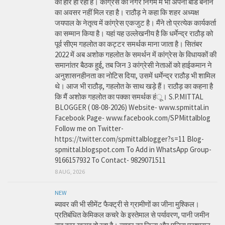
की हार हो रही है। कांग्रेस को नगर निगम में भी अपना बोर्ड बनाने
का अवसर नहीं मिल रहा है। राठौड़ ने कहा कि शहर अध्यक्ष
जयपाल के नेतृत्व में कांग्रेस एकजुट है। मैंने तो प्रत्येक कार्यकर्ता
का सम्मान किया है। यहां यह उल्लेखनीय है कि धर्मेन्द्र राठौड़ को
पूर्व सीएम गहलोत का कट्टर समर्थक माना जाता है। सितंबर
2022 में अब अशोक गहलोत के समर्थन में कांग्रेस के विधायकों की
समानांतर बैठक हुई, तब जिन 3 कांग्रेसी नेताओं को हाईकमान ने
अनुशासनहीनता का नोटिस दिया, उसमें धर्मेन्द्र राठौड़ भी शामिल
थे। आज भी राठौड़, गहलोत के साथ खड़े हैं। राठौड़ का कहना है
कि मैं अशोक गहलोत का पक्का समर्थक हंू। S.P.MITTAL
BLOGGER ( 08-08-2026) Website- www.spmittal.in
Facebook Page- www.facebook.com/SPMittalblog
Follow me on Twitter-
https://twitter.com/spmittalblogger?s=11 Blog-
spmittal.blogspot.com To Add in WhatsApp Group-
9166157932 To Contact- 9829071511
8 AUG, 2026
NEW
ब्यावर की भी सीमेंट फैक्ट्री से ग्रामीणों का जीना मुश्किल।
प्रतिबंधित केमिकल कचरे के इस्तेमाल से पर्यावरण, पानी जमीन