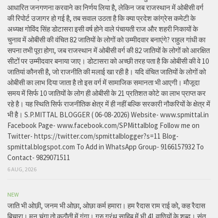
आधारित जनगणना करवाने का निर्णय लिया है, लेकिन जब राजस्थान में ओबीसी वर्ग
की रिपोर्ट उजागर हो गई है, तब सवाल उठता है कि क्या प्रदेश कांग्रेस कमेटी के
अध्यक्ष गोविंद सिंह डोटासरा इसी वर्ष होने वाले पंचायती राज और शहरी निकायों के
चुनाव में ओबीसी की वंचित 82 जातियों के लोगों को उम्मीदवार बनाएंगे? राहुल गांधी का
सपना तभी पूरा होगा, जब राजस्थान में ओबीसी वर्ग की 82 जातियों के लोगों को आरक्षित
सीटों पर उम्मीदवार बनाया जाए। डोटासरा को अच्छी तरह पता है कि ओबीसी की वे 10
जातियां कौनसी है, जो राजनीति की मलाई खा रही है। यदि वंचित जातियों के लोगों को
ओबीसी का लाभ दिया जाता है तो इस वर्ग में सामाजिक समानता भी आएगी। मौजूदा
समय में सिर्फ 10 जातियों के लोग ही ओबीसी के 21 प्रतिशत कोटे का लाभ प्राप्त कर
रहे है। यह स्थिति सिर्फ राजनीतिक क्षेत्र में ही नहीं बल्कि सरकारी नौकरियों के क्षेत्र में
भी है। S.P.MITTAL BLOGGER ( 06-08-2026) Website- www.spmittal.in
Facebook Page- www.facebook.com/SPMittalblog Follow me on
Twitter- https://twitter.com/spmittalblogger?s=11 Blog-
spmittal.blogspot.com To Add in WhatsApp Group- 9166157932 To
Contact- 9829071511
6 AUG, 2026
NEW
जाति भी ओछी, जनम भी ओछा, ओछा कर्म हमारा। हम रैदास राम राई को, कह रैदास
बिचारा। मन चंगा तो कठौती में गंगा। गुरु ग्रंथ साहिब में भी 41 वाणियों के शब्द। संत