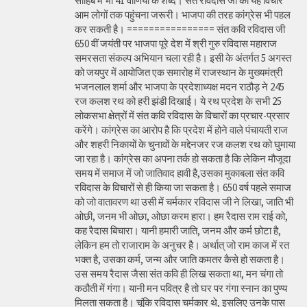
साहिब में भी 41 वाणियों के शब्द। संत रविदास जी का यह विचार
आम लोगों तक पहुंचना जरूरी। भाजपा की तरह कांग्रेस भी पहल
कर सकती है। ================ संत कवि रविदास जी
650 वीं जयंती पर भाजपा पूरे देश में श्री गुरु रविदास महाराज
समरसता संकल्प अभियान चला रही है। इसी के अंतर्गत 5 अगस्त
को जयपुर में आयोजित एक समारोह में राजस्थान के मुख्यमंत्री
भजनलाल शर्मा और भाजपा के प्रदेशाध्यक्ष मदन राठौड़ ने 245
रज कलश रथ को हरी झंडी दिखाई। ये रथ प्रदेश के सभी 25
लोकसभा क्षेत्रों में संत कवि रविदास के विचारों का प्रचार-प्रसार
करेंगे। कांग्रेस का आरोप है कि प्रदेश में होने वाले पंचायती राज
और शहरी निकायों के चुनावों के मद्देनजर रज कलश रथ को घुमाया
जा रहा है। कांग्रेस का अपना तर्क हो सकता है कि लेकिन मौजूदा
समय में समाज में जो जातिवाद हावी है,उसका मुकाबला संत कवि
रविदास के विचारों से ही किया जा सकता है। 650 वर्ष पहले समाज
को जो वातावरण था उसी में चर्मकार रविदास जी ने लिखा, जाति भी
ओछी, जनम भी ओछा, ओछा करम हारा। हम रैदास राम राई को,
कह रैदास बिचारा। यानी हमारी जाति, जनम और कर्म छोटा है,
लेकिन हम तो राजाराम के अनुचर है। अर्थात् जो राम काज में रत
भक्त है, उसका कर्म, जन्म और जाति कमतर कैसे हो सकता है।
उस समय रैदास जैसा संत कवि ही लिख सकता था, मन चंगा तो
कठौती में गंगा। यानी मन पवित्र है तो घर पर गंगा स्नान का पुण्य
मिलता सकता है। चूंकि रविदास चर्मकार थे, इसलिए उनके पास