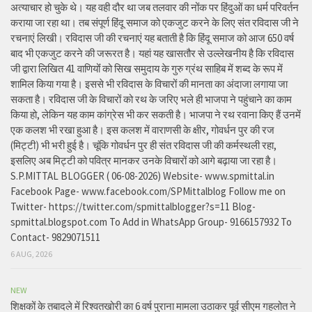
अत्याचार हो चुके थे। यह वही दौर था जब तलवार की नोंक पर हिंदुओं का धर्म परिवर्तन
कराया जा रहा था। तब संपूर्ण हिंदू समाज को एकजुट करने के लिए संत रविदास जी ने
रचनाएं लिखी। रविदास जी की रचनाएं यह बताती है कि हिंदू समाज को आज 650 वर्ष
बाद भी एकजुट करने की जरूरत है। यहां यह खासतौर से उल्लेखनीय है कि रविदास
जी द्वारा लिखित 41 वाणियोंं को सिख समुदाय के गुरु ग्रंथ साहिब में शब्द के रूप में
शामिल किया गया है। इससे भी रविदास के विचारों की मानता का अंदाजा लगाया जा
सकता है। रविदास जी के विचारों को रथ के जरिए भले ही भाजपा ने पहुंचाने का काम
किया हो, लेकिन यह काम कांग्रेस भी कर सकती है। भाजपा ने रथ रवाना किए हैं उनमें
एक कलश भी रखा हुआ है। इस कलश में वाराणसी के क्षीर, गोवर्धन पुर की रज
(मिट्टी) भी भरी हुई है। चूंकि गोवर्धन पुर ही संत रविदास जी की कर्मस्थली रहा,
इसलिए अब मिट्टी को पवित्र मानकर उनके विचारों को आगे बढ़ाया जा रहा है।
S.P.MITTAL BLOGGER ( 06-08-2026) Website- www.spmittal.in
Facebook Page- www.facebook.com/SPMittalblog Follow me on
Twitter- https://twitter.com/spmittalblogger?s=11 Blog-
spmittal.blogspot.com To Add in WhatsApp Group- 9166157932 To
Contact- 9829071511
6 AUG, 2026
NEW
शिक्षकों के तबादले में रिश्वतखोरी का 6 वर्ष पुराना मामला उठाकर पूर्व सीएम गहलोत ने