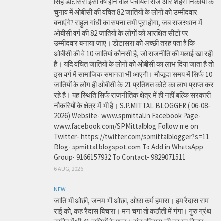
सिंह डोटासरा इसी वर्ष होने वाले पंचायती राज और शहरी निकायों के
चुनाव में ओबीसी की वंचित 82 जातियों के लोगों को उम्मीदवार
बनाएंगे? राहुल गांधी का सपना तभी पूरा होगा, जब राजस्थान में
ओबीसी वर्ग की 82 जातियों के लोगों को आरक्षित सीटों पर
उम्मीदवार बनाया जाए। डोटासरा को अच्छी तरह पता है कि
ओबीसी की वे 10 जातियां कौनसी है, जो राजनीति की मलाई खा रही
है। यदि वंचित जातियों के लोगों को ओबीसी का लाभ दिया जाता है तो
इस वर्ग में सामाजिक समानता भी आएगी। मौजूदा समय में सिर्फ 10
जातियों के लोग ही ओबीसी के 21 प्रतिशत कोटे का लाभ प्राप्त कर
रहे है। यह स्थिति सिर्फ राजनीतिक क्षेत्र में ही नहीं बल्कि सरकारी
नौकरियों के क्षेत्र में भी है। S.P.MITTAL BLOGGER ( 06-08-
2026) Website- www.spmittal.in Facebook Page-
www.facebook.com/SPMittalblog Follow me on
Twitter- https://twitter.com/spmittalblogger?s=11
Blog- spmittal.blogspot.com To Add in WhatsApp
Group- 9166157932 To Contact- 9829071511
6 AUG, 2026
NEW
जाति भी ओछी, जनम भी ओछा, ओछा कर्म हमारा। हम रैदास राम
राई को, कह रैदास बिचारा। मन चंगा तो कठौती में गंगा। गुरु ग्रंथ