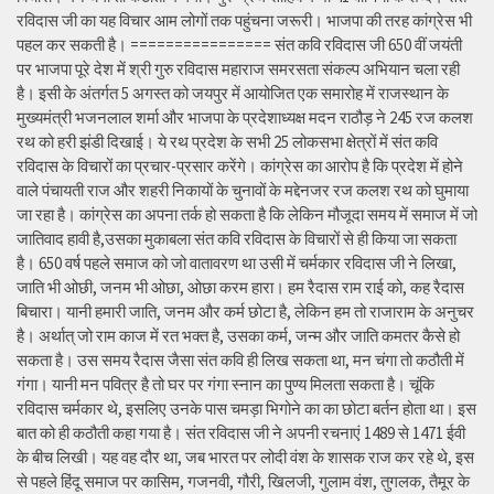
रविदास जी का यह विचार आम लोगों तक पहुंचना जरूरी। भाजपा की तरह कांग्रेस भी
पहल कर सकती है। ================ संत कवि रविदास जी 650 वीं जयंती
पर भाजपा पूरे देश में श्री गुरु रविदास महाराज समरसता संकल्प अभियान चला रही
है। इसी के अंतर्गत 5 अगस्त को जयपुर में आयोजित एक समारोह में राजस्थान के
मुख्यमंत्री भजनलाल शर्मा और भाजपा के प्रदेशाध्यक्ष मदन राठौड़ ने 245 रज कलश
रथ को हरी झंडी दिखाई। ये रथ प्रदेश के सभी 25 लोकसभा क्षेत्रों में संत कवि
रविदास के विचारों का प्रचार-प्रसार करेंगे। कांग्रेस का आरोप है कि प्रदेश में होने
वाले पंचायती राज और शहरी निकायों के चुनावों के मद्देनजर रज कलश रथ को घुमाया
जा रहा है। कांग्रेस का अपना तर्क हो सकता है कि लेकिन मौजूदा समय में समाज में जो
जातिवाद हावी है,उसका मुकाबला संत कवि रविदास के विचारों से ही किया जा सकता
है। 650 वर्ष पहले समाज को जो वातावरण था उसी में चर्मकार रविदास जी ने लिखा,
जाति भी ओछी, जनम भी ओछा, ओछा करम हारा। हम रैदास राम राई को, कह रैदास
बिचारा। यानी हमारी जाति, जनम और कर्म छोटा है, लेकिन हम तो राजाराम के अनुचर
है। अर्थात् जो राम काज में रत भक्त है, उसका कर्म, जन्म और जाति कमतर कैसे हो
सकता है। उस समय रैदास जैसा संत कवि ही लिख सकता था, मन चंगा तो कठौती में
गंगा। यानी मन पवित्र है तो घर पर गंगा स्नान का पुण्य मिलता सकता है। चूंकि
रविदास चर्मकार थे, इसलिए उनके पास चमड़ा भिगोने का का छोटा बर्तन होता था। इस
बात को ही कठौती कहा गया है। संत रविदास जी ने अपनी रचनाएं 1489 से 1471 ईवी
के बीच लिखी। यह वह दौर था, जब भारत पर लोदी वंश के शासक राज कर रहे थे, इस
से पहले हिंदू समाज पर कासिम, गजनवी, गौरी, खिलजी, गुलाम वंश, तुगलक, तैमूर के