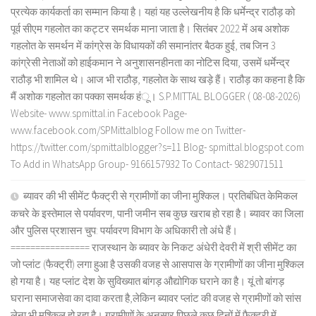
प्रत्येक कार्यकर्ता का सम्मान किया है। यहां यह उल्लेखनीय है कि धर्मेन्द्र राठौड़ को
पूर्व सीएम गहलोत का कट्टर समर्थक माना जाता है। सितंबर 2022 में अब अशोक
गहलोत के समर्थन में कांग्रेस के विधायकों की समानांतर बैठक हुई, तब जिन 3
कांग्रेसी नेताओं को हाईकमान ने अनुशासनहीनता का नोटिस दिया, उसमें धर्मेन्द्र
राठौड़ भी शामिल थे। आज भी राठौड़, गहलोत के साथ खड़े हैं। राठौड़ का कहना है कि
मैं अशोक गहलोत का पक्का समर्थक हंू। S.P.MITTAL BLOGGER ( 08-08-2026)
Website- www.spmittal.in Facebook Page-
www.facebook.com/SPMittalblog Follow me on Twitter-
https://twitter.com/spmittalblogger?s=11 Blog- spmittal.blogspot.com
To Add in WhatsApp Group- 9166157932 To Contact- 9829071511
ब्यावर की भी सीमेंट फैक्ट्री से ग्रामीणों का जीना मुश्किल। प्रतिबंधित केमिकल
कचरे के इस्तेमाल से पर्यावरण, पानी जमीन सब कुछ खराब हो रहा है। ब्यावर का जिला
और पुलिस प्रशासन चुप: पर्यावरण विभाग के अधिकारी तो अंधे हैं।
================ राजस्थान के ब्यावर के निकट अंधेरी देवरी में श्री सीमेंट का
जो प्लांट (फैक्ट्री) लगा हुआ है उसकी वजह से आसपास के ग्रामीणों का जीना मुश्किल
हो गया है। यह प्लांट देश के सुविख्यात बांगड़ औद्योगिक घराने का है। यूं तो बांगड़
घराना समाजसेवा का दावा करता है,लेकिन ब्यावर प्लांट की वजह से ग्रामीणों को सांस
लेना भी मुश्किल हो रहा है। ग्रामीणों के अनुसार पिछले कुछ दिनों में फैक्ट्री में