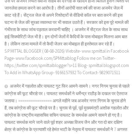
उस पर अजमेर स्थित ख्वाजा साहब की दरगाह के खादिम हाजी बिलाल हुसैन चिश्ती पर
जानलेवा हमला करने का आरोप है। तीनों आरोपी सात वर्ष की सजा अजमेर जेल में
काट रहे हैं। सेंट्रल जेल से अपने रिश्तेदारों से वीडियो कॉल पर बात करने की इस
घटना से जेल की सुरक्षा व्यवस्था पर भी सवाल उठते हैं। सरकार को इस पूरे मामले की
गंभीरता के साथ जांच पड़ताल करवानी चाहिए । अजमेर में सेंट्रल जेल के साथ साथ
हाई सिक्योरिटी जेल भी है। इन दोनों जेलों में कैदियों के पास मोबाइल मिलना आम बात
है। लेकिन ताजा मामले में तो कैदी जेलर का मोबाइल ही इस्तेमाल कर रहे हैं।
S.P.MITTAL BLOGGER ( 08-08-2026) Website- www.spmittal.in Facebook
Page- www.facebook.com/SPMittalblog Follow me on Twitter-
https://twitter.com/spmittalblogger?s=11 Blog- spmittal.blogspot.com
To Add in WhatsApp Group- 9166157932 To Contact- 9829071511
अजमेर में गहलोत और पायलट गुट फिर आमने-सामने। नगर निगम चुनाव से पहले
कांग्रेस की फूट चौराहे पर। पायलट समर्थकों ने धर्मेन्द्र राठौड़ के दखल पर ऐतराज
जताया। ================ अगले महीने जब अजमेर नगर निगम के चुनाव होने
हैं, तब कांग्रेस की फूट चौराहे पर है। चुनाव से पूर्व, पूर्व मुख्यमंत्री अशोक गहलोत और
कांग्रेस के राष्ट्रीय महासचिव सचिन पायलट के समर्थक आमने सामने हो गए है।
पायलट समर्थक माने जाने वाले पूर्व शहर अध्यक्ष विजय जैन और गत दो बार दक्षिण
क्षेत्र से कांग्रेस के प्रत्याशी रहे हेमंत भाटी के नेतृत्व में पायलट समर्थकों ने 7 अगस्त