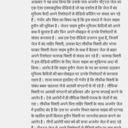
अखबार ने यह दावा किया कि उसके पास अजमेर सेंट्रल जेल का
एक ऐसा एक्सक्लूसिव वीडियो है जो यह दर्शाता है कि जेल में बंद
मुस्लिम कैदी अपने रिश्तेदारों से वीडियो कॉलिंग पर संवाद कर रहे
हैं। गंभीर और चिंता का विषय यह है कि इस मामले में जेलर सद्दाम
हुसैन की भूमिका है। जेलर सद्दाम हुसैन मुस्लिम कैदियों को अपने
कक्ष में बुलाता है और फिर अपने मोबाइल से उनके रिश्तेदारों से
संवाद करवाता है। अब एक ऐसा वीडियो उजागर हुआ है, जिसमें
जेल में बंद ताहिर चिश्ती, उसका बेटा तौफीक चिश्ती और भांजा
फखर चिश्ती जेलर सद्दाम हुसैन के कक्ष में बैठकर जेल से बाहर
अपने रिश्तेदार फारुख चिश्ती से संवाद कर रहे हैं। फारुख चिश्ती
ने इस वीडियो कॉलिंग के लिए जेलर सद्दाम का शुक्रिया अदा भी
किया। आरोप है कि सद्दाम हुसैन जेलर के पद का फायदा उठाकर
मुस्लिम कैदियों की बात मोबाइल पर उनके रिश्तेदारों से करवाता
रहता है। ताजा मामला इसलिए भी गंभीर है कि तौफीक चिश्ती के
संबंध बब्बर खालसा जैसे आतंकी संगठनों से भी रहे हैं। तौफिक
चिश्ती पर आतंकी संगठनों को हथियार और ड्रग्स सप्लाई करने के
आरोप है। ऐसे आरोपों में ही तौफिक चिश्ती पंजाब के जेलों में बंद
रहा। तौफीक चिश्ती अपने पिता ताहिर चिश्ती के साथ अजमेर जेल
में इसलिए बंद है कि उस पर अजमेर स्थित ख्वाजा साहब की दरगाह
के खादिम हाजी बिलाल हुसैन चिश्ती पर जानलेवा हमला करने का
आरोप है। तीनों आरोपी सात वर्ष की सजा अजमेर जेल में काट रहे
हैं। सेंट्रल जेल से अपने रिश्तेदारों से वीडियो कॉल पर बात करने