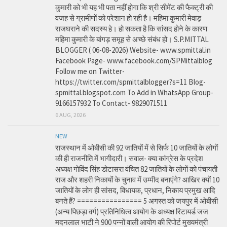
कुमारी को भी यह भी पता नहीं होगा कि श्री सीमेंट की फैक्ट्री की
वजह से ग्रामीणों को परेशान हो रही है। महिमा कुमारी मेवाड़
राजघराने की सदस्य हे। हो सकता है कि सांसद होने के कारण
महिमा कुमारी के बांगड़ समूह से अच्छे संबंध हो। S.P.MITTAL
BLOGGER ( 06-08-2026) Website- www.spmittal.in
Facebook Page- www.facebook.com/SPMittalblog
Follow me on Twitter-
https://twitter.com/spmittalblogger?s=11 Blog-
spmittal.blogspot.com To Add in WhatsApp Group-
9166157932 To Contact- 9829071511
6 AUG, 2026
NEW
राजस्थान में ओबीसी की 92 जातियों में से सिर्फ 10 जातियों के लोगों
की ही राजनीति में भागीदारी। सवाल- क्या कांग्रेस के प्रदेश
अध्यक्ष गोविंद सिंह डोटासरा वंचित 82 जातियों के लोगों को पंचायती
राज और शहरी निकायों के चुनाव में उम्मीद बनाएंगे? आखिर क्यों 10
जातियों के लोग ही सांसद, विधायक, प्रधान, निकाय प्रमुख आदि
बनते हैं? ================ 5 अगस्त को जयपुर में ओबीसी
(अन्य पिछड़ा वर्ग) प्रतिनिधित्व आयोग के अध्यक्ष रिटायर्ड जज
मदनलाल भाटी ने 900 पन्नों वाली आयोग की रिपोर्ट मुख्यमंत्री