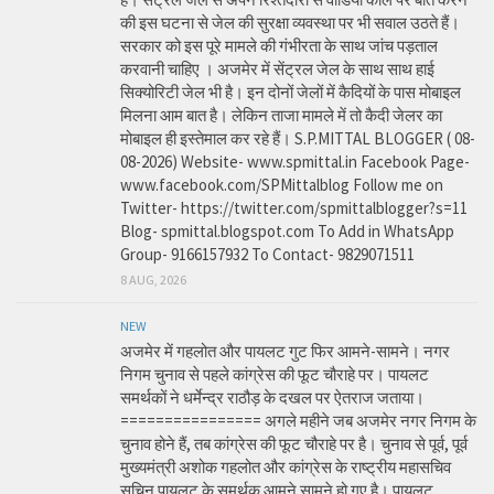
की इस घटना से जेल की सुरक्षा व्यवस्था पर भी सवाल उठते हैं।
सरकार को इस पूरे मामले की गंभीरता के साथ जांच पड़ताल
करवानी चाहिए । अजमेर में सेंट्रल जेल के साथ साथ हाई
सिक्योरिटी जेल भी है। इन दोनों जेलों में कैदियों के पास मोबाइल
मिलना आम बात है। लेकिन ताजा मामले में तो कैदी जेलर का
मोबाइल ही इस्तेमाल कर रहे हैं। S.P.MITTAL BLOGGER ( 08-
08-2026) Website- www.spmittal.in Facebook Page-
www.facebook.com/SPMittalblog Follow me on
Twitter- https://twitter.com/spmittalblogger?s=11
Blog- spmittal.blogspot.com To Add in WhatsApp
Group- 9166157932 To Contact- 9829071511
8 AUG, 2026
NEW
अजमेर में गहलोत और पायलट गुट फिर आमने-सामने। नगर
निगम चुनाव से पहले कांग्रेस की फूट चौराहे पर। पायलट
समर्थकों ने धर्मेन्द्र राठौड़ के दखल पर ऐतराज जताया।
================ अगले महीने जब अजमेर नगर निगम के
चुनाव होने हैं, तब कांग्रेस की फूट चौराहे पर है। चुनाव से पूर्व, पूर्व
मुख्यमंत्री अशोक गहलोत और कांग्रेस के राष्ट्रीय महासचिव
सचिन पायलट के समर्थक आमने सामने हो गए है। पायलट