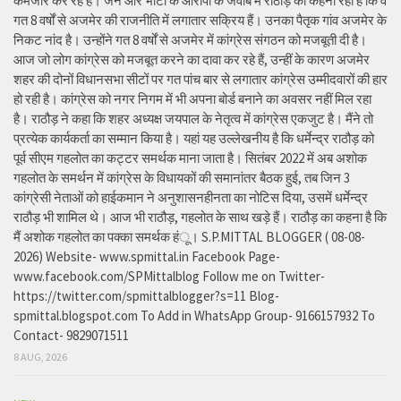
कमजोर कर रहे हैं। जैन और भाटी के आरोपों के जवाब में राठौड़ का कहना रहा है कि वे
गत 8 वर्षों से अजमेर की राजनीति में लगातार सक्रिय हैं। उनका पैतृक गांव अजमेर के
निकट नांद है। उन्होंने गत 8 वर्षों से अजमेर में कांग्रेस संगठन को मजबूती दी है।
आज जो लोग कांग्रेस को मजबूत करने का दावा कर रहे हैं, उन्हीं के कारण अजमेर
शहर की दोनों विधानसभा सीटों पर गत पांच बार से लगातार कांग्रेस उम्मीदवारों की हार
हो रही है। कांग्रेस को नगर निगम में भी अपना बोर्ड बनाने का अवसर नहीं मिल रहा
है। राठौड़ ने कहा कि शहर अध्यक्ष जयपाल के नेतृत्व में कांग्रेस एकजुट है। मैंने तो
प्रत्येक कार्यकर्ता का सम्मान किया है। यहां यह उल्लेखनीय है कि धर्मेन्द्र राठौड़ को
पूर्व सीएम गहलोत का कट्टर समर्थक माना जाता है। सितंबर 2022 में अब अशोक
गहलोत के समर्थन में कांग्रेस के विधायकों की समानांतर बैठक हुई, तब जिन 3
कांग्रेसी नेताओं को हाईकमान ने अनुशासनहीनता का नोटिस दिया, उसमें धर्मेन्द्र
राठौड़ भी शामिल थे। आज भी राठौड़, गहलोत के साथ खड़े हैं। राठौड़ का कहना है कि
मैं अशोक गहलोत का पक्का समर्थक हंू। S.P.MITTAL BLOGGER ( 08-08-
2026) Website- www.spmittal.in Facebook Page-
www.facebook.com/SPMittalblog Follow me on Twitter-
https://twitter.com/spmittalblogger?s=11 Blog-
spmittal.blogspot.com To Add in WhatsApp Group- 9166157932 To
Contact- 9829071511
8 AUG, 2026