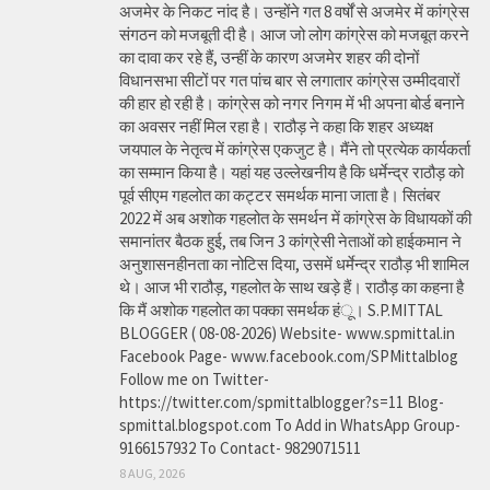
अजमेर के निकट नांद है। उन्होंने गत 8 वर्षों से अजमेर में कांग्रेस
संगठन को मजबूती दी है। आज जो लोग कांग्रेस को मजबूत करने
का दावा कर रहे हैं, उन्हीं के कारण अजमेर शहर की दोनों
विधानसभा सीटों पर गत पांच बार से लगातार कांग्रेस उम्मीदवारों
की हार हो रही है। कांग्रेस को नगर निगम में भी अपना बोर्ड बनाने
का अवसर नहीं मिल रहा है। राठौड़ ने कहा कि शहर अध्यक्ष
जयपाल के नेतृत्व में कांग्रेस एकजुट है। मैंने तो प्रत्येक कार्यकर्ता
का सम्मान किया है। यहां यह उल्लेखनीय है कि धर्मेन्द्र राठौड़ को
पूर्व सीएम गहलोत का कट्टर समर्थक माना जाता है। सितंबर
2022 में अब अशोक गहलोत के समर्थन में कांग्रेस के विधायकों की
समानांतर बैठक हुई, तब जिन 3 कांग्रेसी नेताओं को हाईकमान ने
अनुशासनहीनता का नोटिस दिया, उसमें धर्मेन्द्र राठौड़ भी शामिल
थे। आज भी राठौड़, गहलोत के साथ खड़े हैं। राठौड़ का कहना है
कि मैं अशोक गहलोत का पक्का समर्थक हंू। S.P.MITTAL
BLOGGER ( 08-08-2026) Website- www.spmittal.in
Facebook Page- www.facebook.com/SPMittalblog
Follow me on Twitter-
https://twitter.com/spmittalblogger?s=11 Blog-
spmittal.blogspot.com To Add in WhatsApp Group-
9166157932 To Contact- 9829071511
8 AUG, 2026