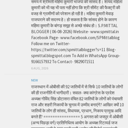
समय में श्रीमती महिमा कुमारी भाजपा की सांसद है। शायद महिला
कुमारी को भी यह भी पता नहीं होगा कि श्री सीमेंट की फैक्ट्री की
वजह से ग्रामीणों को परेशान हो रही है। महिमा कुमारी मेवाड़
राजघराने की सदस्य हे। हो सकता है कि सांसद होने के कारण
महिमा कुमारी के बांगड़ समूह से अच्छे संबंध हो। S.P.MITTAL
BLOGGER ( 06-08-2026) Website- www.spmittal.in
Facebook Page- www.facebook.com/SPMittalblog
Follow me on Twitter-
https://twitter.com/spmittalblogger?s=11 Blog-
spmittal.blogspot.com To Add in WhatsApp Group-
9166157932 To Contact- 9829071511
6 AUG, 2026
NEW
राजस्थान में ओबीसी की 92 जातियों में से सिर्फ 10 जातियों के लोगों
की ही राजनीति में भागीदारी। सवाल- क्या कांग्रेस के प्रदेश
अध्यक्ष गोविंद सिंह डोटासरा वंचित 82 जातियों के लोगों को पंचायती
राज और शहरी निकायों के चुनाव में उम्मीद बनाएंगे? आखिर क्यों 10
जातियों के लोग ही सांसद, विधायक, प्रधान, निकाय प्रमुख आदि
बनते हैं? ================ 5 अगस्त को जयपुर में ओबीसी
(अन्य पिछड़ा वर्ग) प्रतिनिधित्व आयोग के अध्यक्ष रिटायर्ड जज