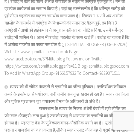
है। राठौड़ ने कहा कि शहर अध्यक्ष जयपाल के नेतृत्व में कांग्रेस एकजुट है। मैंने तो
प्रत्येक कार्यकर्ता का सम्मान किया है। यहां यह उल्लेखनीय है कि धर्मेन्द्र राठौड़ को
पूर्व सीएम गहलोत का कट्टर समर्थक माना जाता है। सितंबर 2022 में अब अशोक
गहलोत के समर्थन में कांग्रेस के विधायकों की समानांतर बैठक हुई, तब जिन 3
कांग्रेसी नेताओं को हाईकमान ने अनुशासनहीनता का नोटिस दिया, उसमें धर्मेन्द्र
राठौड़ भी शामिल थे। आज भी राठौड़, गहलोत के साथ खड़े हैं। राठौड़ का कहना है कि
मैं अशोक गहलोत का पक्का समर्थक हंू। S.P.MITTAL BLOGGER ( 08-08-2026)
Website- www.spmittal.in Facebook Page-
www.facebook.com/SPMittalblog Follow me on Twitter-
https://twitter.com/spmittalblogger?s=11 Blog- spmittal.blogspot.com
To Add in WhatsApp Group- 9166157932 To Contact- 9829071511
ब्यावर की भी सीमेंट फैक्ट्री से ग्रामीणों का जीना मुश्किल। प्रतिबंधित केमिकल
कचरे के इस्तेमाल से पर्यावरण, पानी जमीन सब कुछ खराब हो रहा है। ब्यावर का जिला
और पुलिस प्रशासन चुप: पर्यावरण विभाग के अधिकारी तो अंधे हैं।
================ राजस्थान के ब्यावर के निकट अंधेरी देवरी में श्री सीमेंट का
जो प्लांट (फैक्ट्री) लगा हुआ है उसकी वजह से आसपास के ग्रामीणों का जीना मुश्किल
हो गया है। यह प्लांट देश के सुविख्यात बांगड़ औद्योगिक घराने का है। यूं तो बांगड़
घराना समाजसेवा का दावा करता है,लेकिन ब्यावर प्लांट की वजह से ग्रामीणों को सांस