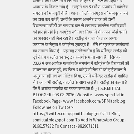
अजमेर की राजनीति में लगातार सक्रिय हैं। उनका पैतृक गांव
अजमेर के निकट नांद है। उन्होंने गत 8 वर्षों से अजमेर में कांग्रेस
संगठन को मजबूती दी है। आज जो लोग कांग्रेस को मजबूत करने
का दावा कर रहे हैं, उन्हीं के कारण अजमेर शहर की दोनों
विधानसभा सीटों पर गत पांच बार से लगातार कांग्रेस उम्मीदवारों
की हार हो रही है। कांग्रेस को नगर निगम में भी अपना बोर्ड बनाने
का अवसर नहीं मिल रहा है। राठौड़ ने कहा कि शहर अध्यक्ष
जयपाल के नेतृत्व में कांग्रेस एकजुट है। मैंने तो प्रत्येक कार्यकर्ता
का सम्मान किया है। यहां यह उल्लेखनीय है कि धर्मेन्द्र राठौड़ को
पूर्व सीएम गहलोत का कट्टर समर्थक माना जाता है। सितंबर
2022 में अब अशोक गहलोत के समर्थन में कांग्रेस के विधायकों की
समानांतर बैठक हुई, तब जिन 3 कांग्रेसी नेताओं को हाईकमान ने
अनुशासनहीनता का नोटिस दिया, उसमें धर्मेन्द्र राठौड़ भी शामिल
थे। आज भी राठौड़, गहलोत के साथ खड़े हैं। राठौड़ का कहना है
कि मैं अशोक गहलोत का पक्का समर्थक हंू। S.P.MITTAL
BLOGGER ( 08-08-2026) Website- www.spmittal.in
Facebook Page- www.facebook.com/SPMittalblog
Follow me on Twitter-
https://twitter.com/spmittalblogger?s=11 Blog-
spmittal.blogspot.com To Add in WhatsApp Group-
9166157932 To Contact- 9829071511
8 AUG, 2026