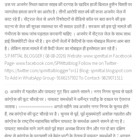
उस पर अजमेर स्थित ख्वाजा साहब की दरगाह के खादिम हाजी बिलाल हुसैन चिश्ती पर
जानलेवा हमला करने का आरोप है। तीनों आरोपी सात वर्ष की सजा अजमेर जेल में
काट रहे हैं। सेंट्रल जेल से अपने रिश्तेदारों से वीडियो कॉल पर बात करने की इस
घटना से जेल की सुरक्षा व्यवस्था पर भी सवाल उठते हैं। सरकार को इस पूरे मामले की
गंभीरता के साथ जांच पड़ताल करवानी चाहिए । अजमेर में सेंट्रल जेल के साथ साथ
हाई सिक्योरिटी जेल भी है। इन दोनों जेलों में कैदियों के पास मोबाइल मिलना आम बात
है। लेकिन ताजा मामले में तो कैदी जेलर का मोबाइल ही इस्तेमाल कर रहे हैं।
S.P.MITTAL BLOGGER ( 08-08-2026) Website- www.spmittal.in Facebook
Page- www.facebook.com/SPMittalblog Follow me on Twitter-
https://twitter.com/spmittalblogger?s=11 Blog- spmittal.blogspot.com
To Add in WhatsApp Group- 9166157932 To Contact- 9829071511
अजमेर में गहलोत और पायलट गुट फिर आमने-सामने। नगर निगम चुनाव से पहले
कांग्रेस की फूट चौराहे पर। पायलट समर्थकों ने धर्मेन्द्र राठौड़ के दखल पर ऐतराज
जताया। ================ अगले महीने जब अजमेर नगर निगम के चुनाव होने
हैं, तब कांग्रेस की फूट चौराहे पर है। चुनाव से पूर्व, पूर्व मुख्यमंत्री अशोक गहलोत और
कांग्रेस के राष्ट्रीय महासचिव सचिन पायलट के समर्थक आमने सामने हो गए है।
पायलट समर्थक माने जाने वाले पूर्व शहर अध्यक्ष विजय जैन और गत दो बार दक्षिण
क्षेत्र से कांग्रेस के प्रत्याशी रहे हेमंत भाटी के नेतृत्व में पायलट समर्थकों ने 7 अगस्त