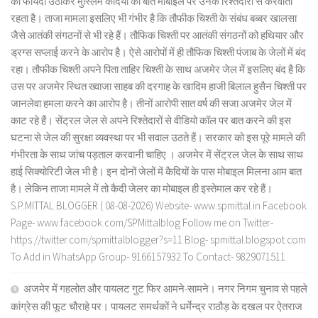
का फायदा उठाकर मुस्लिम कैदियों की बात मोबाइल पर उनके रिश्तेदारों से करवाता
रहता है। ताजा मामला इसलिए भी गंभीर है कि तौफीक चिश्ती के संबंध बब्बर खालसा
जैसे आतंकी संगठनों से भी रहे हैं। तौफिक चिश्ती पर आतंकी संगठनों को हथियार और
ड्रग्स सप्लाई करने के आरोप है। ऐसे आरोपों में ही तौफिक चिश्ती पंजाब के जेलों में बंद
रहा। तौफीक चिश्ती अपने पिता ताहिर चिश्ती के साथ अजमेर जेल में इसलिए बंद है कि
उस पर अजमेर स्थित ख्वाजा साहब की दरगाह के खादिम हाजी बिलाल हुसैन चिश्ती पर
जानलेवा हमला करने का आरोप है। तीनों आरोपी सात वर्ष की सजा अजमेर जेल में
काट रहे हैं। सेंट्रल जेल से अपने रिश्तेदारों से वीडियो कॉल पर बात करने की इस
घटना से जेल की सुरक्षा व्यवस्था पर भी सवाल उठते हैं। सरकार को इस पूरे मामले की
गंभीरता के साथ जांच पड़ताल करवानी चाहिए । अजमेर में सेंट्रल जेल के साथ साथ
हाई सिक्योरिटी जेल भी है। इन दोनों जेलों में कैदियों के पास मोबाइल मिलना आम बात
है। लेकिन ताजा मामले में तो कैदी जेलर का मोबाइल ही इस्तेमाल कर रहे हैं।
S.P.MITTAL BLOGGER ( 08-08-2026) Website- www.spmittal.in Facebook
Page- www.facebook.com/SPMittalblog Follow me on Twitter-
https://twitter.com/spmittalblogger?s=11 Blog- spmittal.blogspot.com
To Add in WhatsApp Group- 9166157932 To Contact- 9829071511
अजमेर में गहलोत और पायलट गुट फिर आमने-सामने। नगर निगम चुनाव से पहले
कांग्रेस की फूट चौराहे पर। पायलट समर्थकों ने धर्मेन्द्र राठौड़ के दखल पर ऐतराज