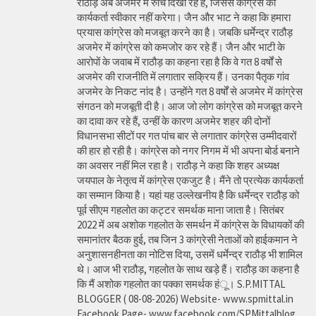
राठौड़ अब अजमेर में रुचि दिखा रहे हैं, जिससे कांग्रेस का
कार्यकर्ता स्वीकार नहीं करेगा। जैन और भाट ने कहा कि हमारा
प्रयास कांग्रेस को मजबूत करने का है। जबकि धर्मेन्द्र राठौड़
अजमेर में कांग्रेस को कमजोर कर रहे हैं। जैन और भाटी के
आरोपों के जवाब में राठौड़ का कहना रहा है कि वे गत 8 वर्षों से
अजमेर की राजनीति में लगातार सक्रिय हैं। उनका पैतृक गांव
अजमेर के निकट नांद है। उन्होंने गत 8 वर्षों से अजमेर में कांग्रेस
संगठन को मजबूती दी है। आज जो लोग कांग्रेस को मजबूत करने
का दावा कर रहे हैं, उन्हीं के कारण अजमेर शहर की दोनों
विधानसभा सीटों पर गत पांच बार से लगातार कांग्रेस उम्मीदवारों
की हार हो रही है। कांग्रेस को नगर निगम में भी अपना बोर्ड बनाने
का अवसर नहीं मिल रहा है। राठौड़ ने कहा कि शहर अध्यक्ष
जयपाल के नेतृत्व में कांग्रेस एकजुट है। मैंने तो प्रत्येक कार्यकर्ता
का सम्मान किया है। यहां यह उल्लेखनीय है कि धर्मेन्द्र राठौड़ को
पूर्व सीएम गहलोत का कट्टर समर्थक माना जाता है। सितंबर
2022 में अब अशोक गहलोत के समर्थन में कांग्रेस के विधायकों की
समानांतर बैठक हुई, तब जिन 3 कांग्रेसी नेताओं को हाईकमान ने
अनुशासनहीनता का नोटिस दिया, उसमें धर्मेन्द्र राठौड़ भी शामिल
थे। आज भी राठौड़, गहलोत के साथ खड़े हैं। राठौड़ का कहना है
कि मैं अशोक गहलोत का पक्का समर्थक हंू। S.P.MITTAL
BLOGGER ( 08-08-2026) Website- www.spmittal.in
Facebook Page- www.facebook.com/SPMittalblog