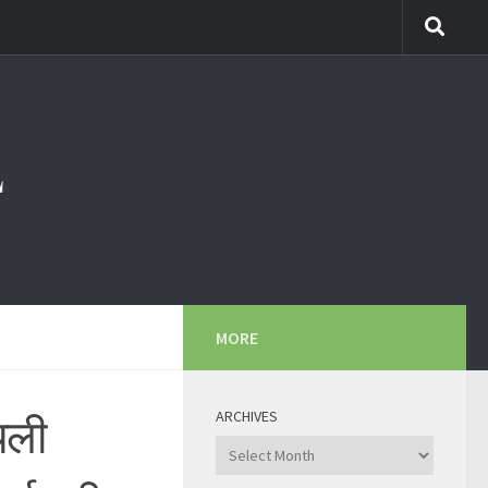
MORE
ARCHIVES
यली
Archives