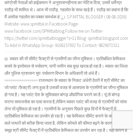
कांग्रेसी नेताओं को हाईकमान ने अनुशासनहीनता का नोटिस दिया, उसमें धर्मेन्द्र
राठौड़ भी शामिल थे। आज भी राठौड़, गहलोत के साथ खड़े हैं। राठौड़ का कहना है कि
मैं अशोक गहलोत का पक्का समर्थक हंू। S.P.MITTAL BLOGGER ( 08-08-2026)
Website- www.spmittal.in Facebook Page-
www.facebook.com/SPMittalblog Follow me on Twitter-
https://twitter.com/spmittalblogger?s=11 Blog- spmittal.blogspot.com
To Add in WhatsApp Group- 9166157932 To Contact- 9829071511
ब्यावर की भी सीमेंट फैक्ट्री से ग्रामीणों का जीना मुश्किल। प्रतिबंधित केमिकल
कचरे के इस्तेमाल से पर्यावरण, पानी जमीन सब कुछ खराब हो रहा है। ब्यावर का जिला
और पुलिस प्रशासन चुप: पर्यावरण विभाग के अधिकारी तो अंधे हैं।
================ राजस्थान के ब्यावर के निकट अंधेरी देवरी में श्री सीमेंट का
जो प्लांट (फैक्ट्री) लगा हुआ है उसकी वजह से आसपास के ग्रामीणों का जीना मुश्किल
हो गया है। यह प्लांट देश के सुविख्यात बांगड़ औद्योगिक घराने का है। यूं तो बांगड़
घराना समाजसेवा का दावा करता है,लेकिन ब्यावर प्लांट की वजह से ग्रामीणों को सांस
लेना भी मुश्किल हो रहा है। ग्रामीणों के अनुसार पिछले कुछ दिनों में फैक्ट्री में
प्रतिबंधित केमिकल का उपयोग हो रहा है। यह केमिकल सीमेंट बनाने के काम आने
वाले पत्थरों को बरीक किया जाता है, लेकिन कोयले की कीमत बढ़ने के कारण बांगड़
समूह श्री सीमेंट फैक्ट्री में प्रतिबंधित केमिकल का उपयोग कर रहा है। यही कारण है