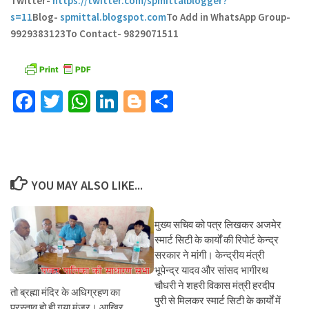
Twitter-
https://twitter.com/spmittalblogger?
s=11
Blog-
spmittal.blogspot.com
To Add in WhatsApp Group-
9929383123
To Contact- 9829071511
Facebook
Twitter
WhatsApp
LinkedIn
Blogger
Share
YOU MAY ALSO LIKE...
मुख्य सचिव को पत्र लिखकर अजमेर
स्मार्ट सिटी के कार्यों की रिपोर्ट केन्द्र
सरकार ने मांगी। केन्द्रीय मंत्री
भूपेन्द्र यादव और सांसद भागीरथ
चौधरी ने शहरी विकास मंत्री हरदीप
तो ब्रह्मा मंदिर के अधिग्रहण का
पुरी से मिलकर स्मार्ट सिटी के कार्यों में
प्रस्ताव हो ही गया मंजूर। आखिर