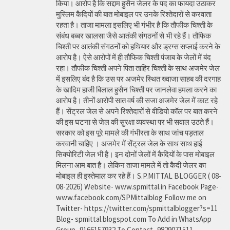
किया। आरोप है कि सद्दाम हुसैन जेलर के पद का फायदा उठाकर
मुस्लिम कैदियों की बात मोबाइल पर उनके रिश्तेदारों से करवाता
रहता है। ताजा मामला इसलिए भी गंभीर है कि तौफीक चिश्ती के
संबंध बब्बर खालसा जैसे आतंकी संगठनों से भी रहे हैं। तौफिक
चिश्ती पर आतंकी संगठनों को हथियार और ड्रग्स सप्लाई करने के
आरोप है। ऐसे आरोपों में ही तौफिक चिश्ती पंजाब के जेलों में बंद
रहा। तौफीक चिश्ती अपने पिता ताहिर चिश्ती के साथ अजमेर जेल
में इसलिए बंद है कि उस पर अजमेर स्थित ख्वाजा साहब की दरगाह
के खादिम हाजी बिलाल हुसैन चिश्ती पर जानलेवा हमला करने का
आरोप है। तीनों आरोपी सात वर्ष की सजा अजमेर जेल में काट रहे
हैं। सेंट्रल जेल से अपने रिश्तेदारों से वीडियो कॉल पर बात करने
की इस घटना से जेल की सुरक्षा व्यवस्था पर भी सवाल उठते हैं।
सरकार को इस पूरे मामले की गंभीरता के साथ जांच पड़ताल
करवानी चाहिए । अजमेर में सेंट्रल जेल के साथ साथ हाई
सिक्योरिटी जेल भी है। इन दोनों जेलों में कैदियों के पास मोबाइल
मिलना आम बात है। लेकिन ताजा मामले में तो कैदी जेलर का
मोबाइल ही इस्तेमाल कर रहे हैं। S.P.MITTAL BLOGGER ( 08-
08-2026) Website- www.spmittal.in Facebook Page-
www.facebook.com/SPMittalblog Follow me on
Twitter- https://twitter.com/spmittalblogger?s=11
Blog- spmittal.blogspot.com To Add in WhatsApp
Group- 9166157932 To Contact- 9829071511