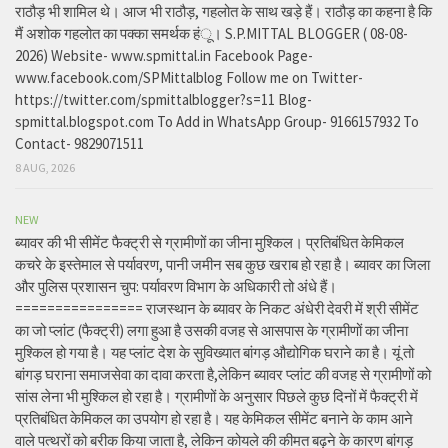
राठौड़ भी शामिल थे। आज भी राठौड़, गहलोत के साथ खड़े हैं। राठौड़ का कहना है कि
मैं अशोक गहलोत का पक्का समर्थक हंू। S.P.MITTAL BLOGGER ( 08-08-
2026) Website- www.spmittal.in Facebook Page-
www.facebook.com/SPMittalblog Follow me on Twitter-
https://twitter.com/spmittalblogger?s=11 Blog-
spmittal.blogspot.com To Add in WhatsApp Group- 9166157932 To
Contact- 9829071511
8 AUG, 2026
NEW
ब्यावर की भी सीमेंट फैक्ट्री से ग्रामीणों का जीना मुश्किल। प्रतिबंधित केमिकल
कचरे के इस्तेमाल से पर्यावरण, पानी जमीन सब कुछ खराब हो रहा है। ब्यावर का जिला
और पुलिस प्रशासन चुप: पर्यावरण विभाग के अधिकारी तो अंधे हैं।
================ राजस्थान के ब्यावर के निकट अंधेरी देवरी में श्री सीमेंट
का जो प्लांट (फैक्ट्री) लगा हुआ है उसकी वजह से आसपास के ग्रामीणों का जीना
मुश्किल हो गया है। यह प्लांट देश के सुविख्यात बांगड़ औद्योगिक घराने का है। यूं तो
बांगड़ घराना समाजसेवा का दावा करता है,लेकिन ब्यावर प्लांट की वजह से ग्रामीणों को
सांस लेना भी मुश्किल हो रहा है। ग्रामीणों के अनुसार पिछले कुछ दिनों में फैक्ट्री में
प्रतिबंधित केमिकल का उपयोग हो रहा है। यह केमिकल सीमेंट बनाने के काम आने
वाले पत्थरों को बरीक किया जाता है, लेकिन कोयले की कीमत बढ़ने के कारण बांगड़