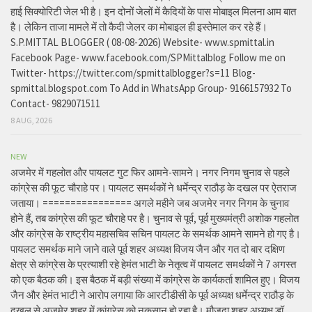
हाई सिक्योरिटी जेल भी है। इन दोनों जेलों में कैदियों के पास मोबाइल मिलना आम बात
है। लेकिन ताजा मामले में तो कैदी जेलर का मोबाइल ही इस्तेमाल कर रहे हैं।
S.P.MITTAL BLOGGER ( 08-08-2026) Website- www.spmittal.in
Facebook Page- www.facebook.com/SPMittalblog Follow me on
Twitter- https://twitter.com/spmittalblogger?s=11 Blog-
spmittal.blogspot.com To Add in WhatsApp Group- 9166157932 To
Contact- 9829071511
8 AUG, 2026
NEW
अजमेर में गहलोत और पायलट गुट फिर आमने-सामने। नगर निगम चुनाव से पहले
कांग्रेस की फूट चौराहे पर। पायलट समर्थकों ने धर्मेन्द्र राठौड़ के दखल पर ऐतराज
जताया। ================ अगले महीने जब अजमेर नगर निगम के चुनाव
होने हैं, तब कांग्रेस की फूट चौराहे पर है। चुनाव से पूर्व, पूर्व मुख्यमंत्री अशोक गहलोत
और कांग्रेस के राष्ट्रीय महासचिव सचिन पायलट के समर्थक आमने सामने हो गए है।
पायलट समर्थक माने जाने वाले पूर्व शहर अध्यक्ष विजय जैन और गत दो बार दक्षिण
क्षेत्र से कांग्रेस के प्रत्याशी रहे हेमंत भाटी के नेतृत्व में पायलट समर्थकों ने 7 अगस्त
को एक बैठक की। इस बैठक में बड़ी संख्या में कांग्रेस के कार्यकर्ता शामिल हुए। विजय
जैन और हेमंत भाटी ने आरोप लगाया कि आरटीडीसी के पूर्व अध्यक्ष धर्मेन्द्र राठौड़ के
दखल से अजमेर शहर में कांग्रेस को नुकसान हो रहा है। मौजूदा शहर अध्यक्ष डॉ.