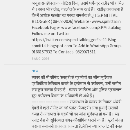
अनुशासनहीनता का नोटिस दिया, उसमें धर्मेन्द्र राठौड़ भी शामिल
थे। आज भी राठौड़, गहलोत के साथ खड़े हैं। राठौड़ का कहना है
कि मैं अशोक गहलोत का पक्का समर्थक हंू। S.P.MITTAL
BLOGGER ( 08-08-2026) Website- www.spmittal.in
Facebook Page- www.facebook.com/SPMittalblog
Follow me on Twitter-
https://twitter.com/spmittalblogger?s=11 Blog-
spmittal.blogspot.com To Add in WhatsApp Group-
9166157932 To Contact- 9829071511
8 AUG, 2026
NEW
ब्यावर की भी सीमेंट फैक्ट्री से ग्रामीणों का जीना मुश्किल।
प्रतिबंधित केमिकल कचरे के इस्तेमाल से पर्यावरण, पानी जमीन
सब कुछ खराब हो रहा है। ब्यावर का जिला और पुलिस प्रशासन
चुप: पर्यावरण विभाग के अधिकारी तो अंधे हैं।
================ राजस्थान के ब्यावर के निकट अंधेरी
देवरी में श्री सीमेंट का जो प्लांट (फैक्ट्री) लगा हुआ है उसकी
वजह से आसपास के ग्रामीणों का जीना मुश्किल हो गया है। यह
प्लांट देश के सुविख्यात बांगड़ औद्योगिक घराने का है। यूं तो बांगड़
घराना समाजसेवा का दावा करता है,लेकिन ब्यावर प्लांट की वजह