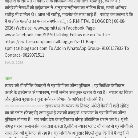
गहलोत के समर्थन में कांग्रेस के विधायकों की समानांतर बैठक हुई, तब जिन 3
कांग्रेसी नेताओं को हाईकमान ने अनुशासनहीनता का नोटिस दिया, उसमें धर्मेन्द्र
राठौड़ भी शामिल थे। आज भी राठौड़, गहलोत के साथ खड़े हैं। राठौड़ का कहना है कि
मैं अशोक गहलोत का पक्का समर्थक हंू। S.P.MITTAL BLOGGER ( 08-08-
2026) Website- www.spmittal.in Facebook Page-
www.facebook.com/SPMittalblog Follow me on Twitter-
https://twitter.com/spmittalblogger?s=11 Blog-
spmittal.blogspot.com To Add in WhatsApp Group- 9166157932 To
Contact- 9829071511
8 AUG, 2026
NEW
ब्यावर की भी सीमेंट फैक्ट्री से ग्रामीणों का जीना मुश्किल। प्रतिबंधित केमिकल
कचरे के इस्तेमाल से पर्यावरण, पानी जमीन सब कुछ खराब हो रहा है। ब्यावर का जिला
और पुलिस प्रशासन चुप: पर्यावरण विभाग के अधिकारी तो अंधे हैं।
================ राजस्थान के ब्यावर के निकट अंधेरी देवरी में श्री सीमेंट
का जो प्लांट (फैक्ट्री) लगा हुआ है उसकी वजह से आसपास के ग्रामीणों का जीना
मुश्किल हो गया है। यह प्लांट देश के सुविख्यात बांगड़ औद्योगिक घराने का है। यूं तो
बांगड़ घराना समाजसेवा का दावा करता है,लेकिन ब्यावर प्लांट की वजह से ग्रामीणों को
सांस लेना भी मुश्किल हो रहा है। ग्रामीणों के अनुसार पिछले कुछ दिनों में फैक्ट्री में