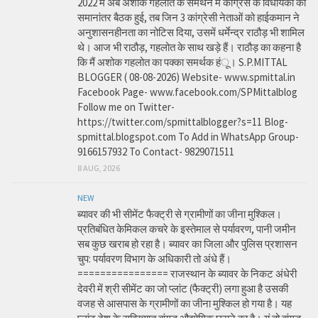
2022 में अब अशोक गहलोत के समर्थन में कांग्रेस के विधायकों की
समानांतर बैठक हुई, तब जिन 3 कांग्रेसी नेताओं को हाईकमान ने
अनुशासनहीनता का नोटिस दिया, उसमें धर्मेन्द्र राठौड़ भी शामिल
थे। आज भी राठौड़, गहलोत के साथ खड़े हैं। राठौड़ का कहना है
कि मैं अशोक गहलोत का पक्का समर्थक हंू। S.P.MITTAL
BLOGGER ( 08-08-2026) Website- www.spmittal.in
Facebook Page- www.facebook.com/SPMittalblog
Follow me on Twitter-
https://twitter.com/spmittalblogger?s=11 Blog-
spmittal.blogspot.com To Add in WhatsApp Group-
9166157932 To Contact- 9829071511
8 AUG, 2026
NEW
ब्यावर की भी सीमेंट फैक्ट्री से ग्रामीणों का जीना मुश्किल।
प्रतिबंधित केमिकल कचरे के इस्तेमाल से पर्यावरण, पानी जमीन
सब कुछ खराब हो रहा है। ब्यावर का जिला और पुलिस प्रशासन
चुप: पर्यावरण विभाग के अधिकारी तो अंधे हैं।
================ राजस्थान के ब्यावर के निकट अंधेरी
देवरी में श्री सीमेंट का जो प्लांट (फैक्ट्री) लगा हुआ है उसकी
वजह से आसपास के ग्रामीणों का जीना मुश्किल हो गया है। यह