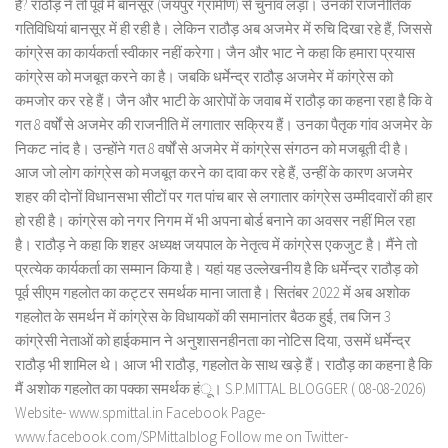
हैै? राठौड़ ने तो पूर्व में बानसूर (जयपुर ग्रामीण) से चुनाव लड़ा। उनकी राजनीतिक
गतिविधियां बानसूर में ही रही है। लेकिन राठौड़ अब अजमेर में रुचि दिखा रहे हैं, जिससे
कांग्रेस का कार्यकर्ता स्वीकार नहीं करेगा। जैन और भाट ने कहा कि हमारा प्रयास
कांग्रेस को मजबूत करने का है। जबकि धर्मेन्द्र राठौड़ अजमेर में कांग्रेस को
कमजोर कर रहे हैं। जैन और भाटी के आरोपों के जवाब में राठौड़ का कहना रहा है कि वे
गत 8 वर्षों से अजमेर की राजनीति में लगातार सक्रिय हैं। उनका पैतृक गांव अजमेर के
निकट नांद है। उन्होंने गत 8 वर्षों से अजमेर में कांग्रेस संगठन को मजबूती दी है।
आज जो लोग कांग्रेस को मजबूत करने का दावा कर रहे हैं, उन्हीं के कारण अजमेर
शहर की दोनों विधानसभा सीटों पर गत पांच बार से लगातार कांग्रेस उम्मीदवारों की हार
हो रही है। कांग्रेस को नगर निगम में भी अपना बोर्ड बनाने का अवसर नहीं मिल रहा
है। राठौड़ ने कहा कि शहर अध्यक्ष जयपाल के नेतृत्व में कांग्रेस एकजुट है। मैंने तो
प्रत्येक कार्यकर्ता का सम्मान किया है। यहां यह उल्लेखनीय है कि धर्मेन्द्र राठौड़ को
पूर्व सीएम गहलोत का कट्टर समर्थक माना जाता है। सितंबर 2022 में अब अशोक
गहलोत के समर्थन में कांग्रेस के विधायकों की समानांतर बैठक हुई, तब जिन 3
कांग्रेसी नेताओं को हाईकमान ने अनुशासनहीनता का नोटिस दिया, उसमें धर्मेन्द्र
राठौड़ भी शामिल थे। आज भी राठौड़, गहलोत के साथ खड़े हैं। राठौड़ का कहना है कि
मैं अशोक गहलोत का पक्का समर्थक हंू। S.P.MITTAL BLOGGER ( 08-08-2026)
Website- www.spmittal.in Facebook Page-
www.facebook.com/SPMittalblog Follow me on Twitter-