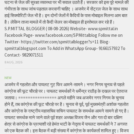
घटना से जेल की सुरक्षा व्यवस्था पर भी सवाल उठते हैं। सरकार को इस पूरे मामले की
गंभीरता के साथ जांच पड़ताल करवानी चाहिए । अजमेर में सेंट्रल जेल के साथ साथ
हाई सिक्योरिटी जेल भी है। इन दोनों जेलों में कैदियों के पास मोबाइल मिलना आम बात
है। लेकिन ताजा मामले में तो कैदी जेलर का मोबाइल ही इस्तेमाल कर रहे हैं।
S.P.MITTAL BLOGGER ( 08-08-2026) Website- www.spmittal.in
Facebook Page- www.facebook.com/SPMittalblog Follow me on
Twitter- https://twitter.com/spmittalblogger?s=11 Blog-
spmittal.blogspot.com To Add in WhatsApp Group- 9166157932 To
Contact- 9829071511
8 AUG, 2026
NEW
अजमेर में गहलोत और पायलट गुट फिर आमने-सामने। नगर निगम चुनाव से पहले
कांग्रेस की फूट चौराहे पर। पायलट समर्थकों ने धर्मेन्द्र राठौड़ के दखल पर ऐतराज
जताया। ================ अगले महीने जब अजमेर नगर निगम के चुनाव
होने हैं, तब कांग्रेस की फूट चौराहे पर है। चुनाव से पूर्व, पूर्व मुख्यमंत्री अशोक गहलोत
और कांग्रेस के राष्ट्रीय महासचिव सचिन पायलट के समर्थक आमने सामने हो गए है।
पायलट समर्थक माने जाने वाले पूर्व शहर अध्यक्ष विजय जैन और गत दो बार दक्षिण
क्षेत्र से कांग्रेस के प्रत्याशी रहे हेमंत भाटी के नेतृत्व में पायलट समर्थकों ने 7 अगस्त
को एक बैठक की। इस बैठक में बड़ी संख्या में कांग्रेस के कार्यकर्ता शामिल हुए। विजय