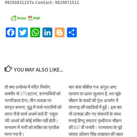
9929383123
To Contact- 9829071511
Facebook
Twitter
WhatsApp
LinkedIn
Blogger
Share
YOU MAY ALSO LIKE...
तो क्या अयोध्या में मंदिर निर्माण,
चार बांस चौबीस गज अंगुल अष्ट
कश्मीर से 370 हटाना, शरणार्थियों को
प्रमाण ता ऊपर सुल्तान है, मत चूके
नागरिकता देना, तीन तलाक पर
चौहान के शब्दों की गूंज अजमेर में
कानून बनाना, युद्ध में फंसे भारतीयों को
तारागढ़ की पहाडिय़ों में हुई। इस बार
लाना जैसे कार्य अधर्म वाले हैं? राहुल
भी उत्साह और नए संकल्पों के साथ
जी! अधर्म की कोई शक्ति नहीं होती।
मनाई हिन्दू सम्राट पृथ्वीराज चौहान
सनातन में नारी को शक्ति का प्रतीक
की 857 वीं जयंती। राज्यसभा के पूर्व
माना गया है।
सांसद ओंकार सिंह लखावत की पहल