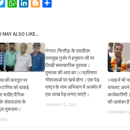
acebook
Twitter
WhatsApp
LinkedIn
Blogger
Share
 MAY ALSO LIKE...
गंगरार (चित्तौड़) के एसडीएम
रामसुख गुर्जर ने हनुमान जी पर
लिखी चमत्कारिक पुस्तक।
पुस्तक की आय का 50 प्रतिशत
गौशालाओं पर खर्च होगा। एक पेड़
लिस की करतूत पर
9 माह में भी
राष्ट्र के नाम अभियान में अजमेर में
 कटारिया को वाकई
पायलट अपने 
एक लाख पेड़ लगाए जाएंगे।
ोना चाहिए दैनिक
कार्यकारिणी। 
के संवाददाता के
की आशंका है
JANUARY 12, 2023
ठा मुकदमा।
NOVEMBER 6,
2016