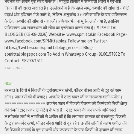
भेदभाव का आरोप पूरी तरह गलत है। मौजूदा हालातों में सीमावर्ती क्षेत्रों में प्रभावी
निगरानी की सख्त जरूरत है। उल्लेखनीय है कि पहले जम्मू कश्मीर की सीमा से नशीले
पदार्थ और हथियार भेजे जाते थे, लेकिन अनुच्छेद 370 की समाप्ति के बाद पाकिस्तान
के लिए कश्मीर की सीमा से नशा और हथियार भेजना मुश्किल हो गया है, इसलिए
पाकिस्तान अब राजस्थान की सीमा का इस्तेमाल करने लगा है। S.P.MITTAL
BLOGGER ( 03-08-2026) Website- www.spmittal.in Facebook Page-
www.facebook.com/SPMittalblog Follow me on Twitter-
https://twitter.com/spmittalblogger?s=11 Blog-
spmittal.blogspot.com To Add in WhatsApp Group- 9166157932 To
Contact- 9829071511
3 AUG, 2026
NEW
बरसात के दिनों में बिजली के ट्रांसफार्मर खंभों, फीडर बॉक्स आदि से दूर रहे आम
लोग। जानवरों को भी बचाए। अजमेर में टाटा पावर की जागरूकता वाली अपील।
================= अजमेर शहर में बिजली वितरण की जिम्मेदारी निजी क्षेत्र
की कंपनी टाटा पावर लिमिटेड के पास है। टाटा पावर के जनसंपर्क अधिकारी
लक्ष्मीकांत शर्मा ने नागरिकों से अपील की है कि लगातार बरसात को देखते हुए बिजली
के ट्रांसफार्मर खंभों, फीडर बॉक्स आदि से दूर रहे। उन्होंने लोगों से यह भ अपील की
कि बिजली सप्लाई के इन साधनों और उपकरणों के पास किसी भी प्रकार की खाद्य