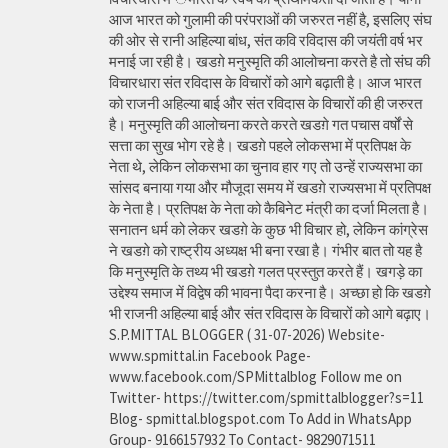
आज भारत को गुलामी की परंपराओं की जरुरत नहीं है, इसलिए संघ
की ओर से रानी अहिल्या बांध, संत कवि रविदास की जयंती वर्ष भर
मनाई जा रही है। खडग़े मनुस्मृति की आलोचना करते है तो संघ की
विचारधारा संत रविदास के विचारों को आगे बढ़ाती है। आज भारत
को राजनी अहिल्या बाई और संत रविदास के विचारों की ही जरुरत
है। मनुस्मृति की आलोचना करते करते खडग़े गत पचास वर्षों से
सत्ता का सुख भोग रहे है। खडग़े पहले लोकसभा में प्रतिपक्ष के
नेता थे, लेकिन लोकसभा का चुनाव हार गए तो उन्हें राज्यसभा का
सांसद बनाया गया और मौजूदा समय में खडग़े राज्यसभा में प्रतिपक्ष
के नेता है। प्रतिपक्ष के नेता को कैबिनेट मंत्री का दर्जा मिलता है।
सनातन धर्म को लेकर खडग़े के कुछ भी विचार हो, लेकिन कांग्रेस
ने खडग़े को राष्ट्रीय अध्यक्ष भी बना रखा है। गंभीर बात तो यह है
कि मनुस्मृति के तथ्य भी खडग़े गलत प्रस्तुत करते हैं। खगड़े का
उद्देश्य समाज में विद्वेष की भावना पैदा करना है। अच्छा हो कि खडग़े
भी राजनी अहिल्या बाई और संत रविदास के विचारों को आगे बढ़ाए।
S.P.MITTAL BLOGGER ( 31-07-2026) Website-
www.spmittal.in Facebook Page-
www.facebook.com/SPMittalblog Follow me on
Twitter- https://twitter.com/spmittalblogger?s=11
Blog- spmittal.blogspot.com To Add in WhatsApp
Group- 9166157932 To Contact- 9829071511