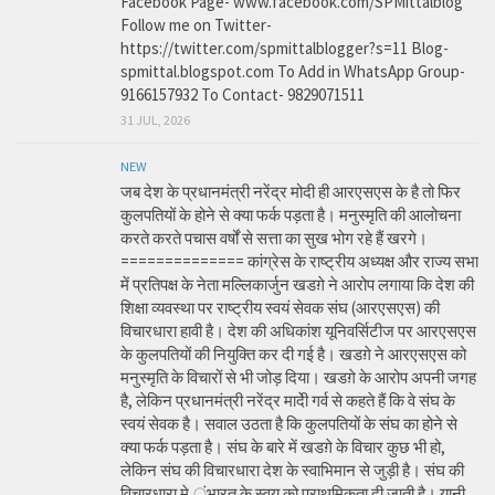
Facebook Page- www.facebook.com/SPMittalblog
Follow me on Twitter-
https://twitter.com/spmittalblogger?s=11 Blog-
spmittal.blogspot.com To Add in WhatsApp Group-
9166157932 To Contact- 9829071511
31 JUL, 2026
NEW
जब देश के प्रधानमंत्री नरेंद्र मोदी ही आरएसएस के है तो फिर
कुलपतियों के होने से क्या फर्क पड़ता है। मनुस्मृति की आलोचना
करते करते पचास वर्षों से सत्ता का सुख भोग रहे हैं खरगे।
============== कांग्रेस के राष्ट्रीय अध्यक्ष और राज्य सभा
में प्रतिपक्ष के नेता मल्लिकार्जुन खडग़े ने आरोप लगाया कि देश की
शिक्षा व्यवस्था पर राष्ट्रीय स्वयं सेवक संघ (आरएसएस) की
विचारधारा हावी है। देश की अधिकांश यूनिवर्सिटीज पर आरएसएस
के कुलपतियों की नियुक्ति कर दी गई है। खडग़े ने आरएसएस को
मनुस्मृति के विचारों से भी जोड़ दिया। खडग़े के आरोप अपनी जगह
है, लेकिन प्रधानमंत्री नरेंद्र मादेी गर्व से कहते हैं कि वे संघ के
स्वयं सेवक है। सवाल उठता है कि कुलपतियों के संघ का होने से
क्या फर्क पड़ता है। संघ के बारे में खडग़े के विचार कुछ भी हो,
लेकिन संघ की विचारधारा देश के स्वाभिमान से जुड़ी है। संघ की
विचारधारा मे ंभारत के स्वय को प्राथमिकता दी जाती है। यानी