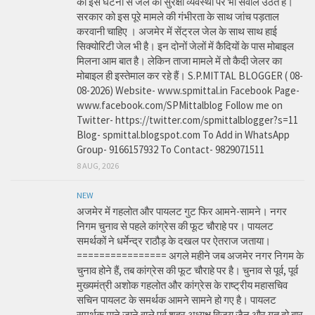
की इस घटना से जेल की सुरक्षा व्यवस्था पर भी सवाल उठते हैं।
सरकार को इस पूरे मामले की गंभीरता के साथ जांच पड़ताल
करवानी चाहिए । अजमेर में सेंट्रल जेल के साथ साथ हाई
सिक्योरिटी जेल भी है। इन दोनों जेलों में कैदियों के पास मोबाइल
मिलना आम बात है। लेकिन ताजा मामले में तो कैदी जेलर का
मोबाइल ही इस्तेमाल कर रहे हैं। S.P.MITTAL BLOGGER ( 08-
08-2026) Website- www.spmittal.in Facebook Page-
www.facebook.com/SPMittalblog Follow me on
Twitter- https://twitter.com/spmittalblogger?s=11
Blog- spmittal.blogspot.com To Add in WhatsApp
Group- 9166157932 To Contact- 9829071511
8 AUG, 2026
NEW
अजमेर में गहलोत और पायलट गुट फिर आमने-सामने। नगर
निगम चुनाव से पहले कांग्रेस की फूट चौराहे पर। पायलट
समर्थकों ने धर्मेन्द्र राठौड़ के दखल पर ऐतराज जताया।
================ अगले महीने जब अजमेर नगर निगम के
चुनाव होने हैं, तब कांग्रेस की फूट चौराहे पर है। चुनाव से पूर्व, पूर्व
मुख्यमंत्री अशोक गहलोत और कांग्रेस के राष्ट्रीय महासचिव
सचिन पायलट के समर्थक आमने सामने हो गए है। पायलट
समर्थक माने जाने वाले पूर्व शहर अध्यक्ष विजय जैन और गत दो बार