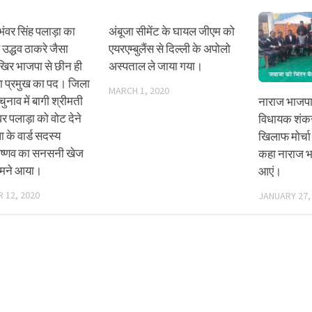
भंवर सिंह पलाड़ा का
अंबूजा सीमेंट के घायल जीएम को
ब उद्धव ठाकरे जैसा
एयरएम्बुलैंस से दिल्ली के अपोलो
िर भाजपा से छीन ही
अस्पताल ले जाया गया।
ा प्रमुख का पद। जिला
MARCH 1, 2020
चुनाव में बागी श्रीमती
नाराज भाजपाइय
र पलाड़ा को वोट देने
विधायक शंकर
 के वार्ड सदस्य
खिलाफ मोर्च
वैष्णव का सनसनी खेज
कहा नाराज भा
ामने आया।
आएं।
 12, 2020
JANUARY 27,