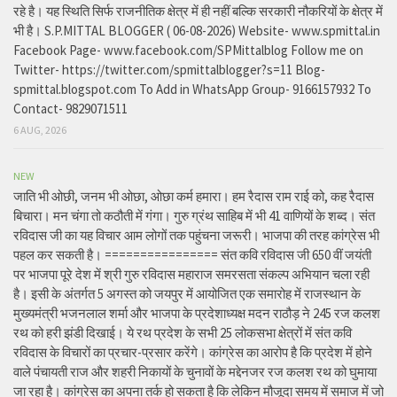
रहे है। यह स्थिति सिर्फ राजनीतिक क्षेत्र में ही नहीं बल्कि सरकारी नौकरियों के क्षेत्र में
भी है। S.P.MITTAL BLOGGER ( 06-08-2026) Website- www.spmittal.in
Facebook Page- www.facebook.com/SPMittalblog Follow me on
Twitter- https://twitter.com/spmittalblogger?s=11 Blog-
spmittal.blogspot.com To Add in WhatsApp Group- 9166157932 To
Contact- 9829071511
6 AUG, 2026
NEW
जाति भी ओछी, जनम भी ओछा, ओछा कर्म हमारा। हम रैदास राम राई को, कह रैदास
बिचारा। मन चंगा तो कठौती में गंगा। गुरु ग्रंथ साहिब में भी 41 वाणियों के शब्द। संत
रविदास जी का यह विचार आम लोगों तक पहुंचना जरूरी। भाजपा की तरह कांग्रेस भी
पहल कर सकती है। ================ संत कवि रविदास जी 650 वीं जयंती
पर भाजपा पूरे देश में श्री गुरु रविदास महाराज समरसता संकल्प अभियान चला रही
है। इसी के अंतर्गत 5 अगस्त को जयपुर में आयोजित एक समारोह में राजस्थान के
मुख्यमंत्री भजनलाल शर्मा और भाजपा के प्रदेशाध्यक्ष मदन राठौड़ ने 245 रज कलश
रथ को हरी झंडी दिखाई। ये रथ प्रदेश के सभी 25 लोकसभा क्षेत्रों में संत कवि
रविदास के विचारों का प्रचार-प्रसार करेंगे। कांग्रेस का आरोप है कि प्रदेश में होने
वाले पंचायती राज और शहरी निकायों के चुनावों के मद्देनजर रज कलश रथ को घुमाया
जा रहा है। कांग्रेस का अपना तर्क हो सकता है कि लेकिन मौजूदा समय में समाज में जो