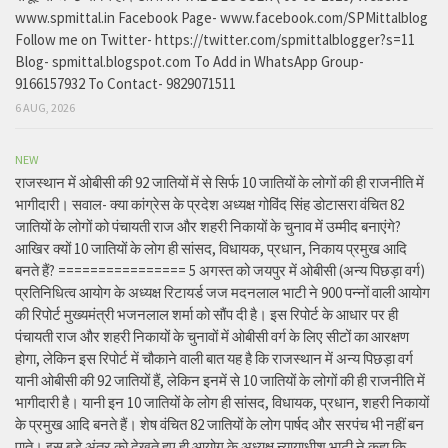
www.spmittal.in Facebook Page- www.facebook.com/SPMittalblog
Follow me on Twitter- https://twitter.com/spmittalblogger?s=11
Blog- spmittal.blogspot.com To Add in WhatsApp Group-
9166157932 To Contact- 9829071511
6 AUG, 2026
NEW
राजस्थान में ओबीसी की 92 जातियों में से सिर्फ 10 जातियों के लोगों की ही राजनीति में
भागीदारी। सवाल- क्या कांग्रेस के प्रदेश अध्यक्ष गोविंद सिंह डोटासरा वंचित 82
जातियों के लोगों को पंचायती राज और शहरी निकायों के चुनाव में उम्मीद बनाएंगे?
आखिर क्यों 10 जातियों के लोग ही सांसद, विधायक, प्रधान, निकाय प्रमुख आदि
बनते हैं? ================ 5 अगस्त को जयपुर में ओबीसी (अन्य पिछड़ा वर्ग)
प्रतिनिधित्व आयोग के अध्यक्ष रिटायर्ड जज मदनलाल भाटी ने 900 पन्नों वाली आयोग
की रिपोर्ट मुख्यमंत्री भजनलाल शर्मा को सौंप दी है। इस रिपोर्ट के आधार पर ही
पंचायती राज और शहरी निकायों के चुनावों में ओबीसी वर्ग के लिए सीटों का आरक्षण
होगा, लेकिन इस रिपोर्ट में चौकाने वाली बात यह है कि राजस्थान में अन्य पिछड़ा वर्ग
यानी ओबीसी की 92 जातियों हैं, लेकिन इनमें से 10 जातियों के लोगों की ही राजनीति में
भागीदारी है। यानी इन 10 जातियों के लोग ही सांसद, विधायक, प्रधान, शहरी निकायों
के प्रमुख आदि बनते हैं। शेष वंचित 82 जातियों के लोग पार्षद और सरपंच भी नहीं बन
पाते। इस बड़े अंतर को देखते हुए ही आयोग के अध्यक्ष न्यायाधीश भाटी ने कहा कि