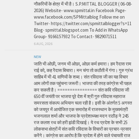
नौकरियों के क्षेत्र में भी है। S.P.MITTAL BLOGGER ( 06-08-
2026) Website- www.spmittal.in Facebook Page-
www.facebook.com/SPMittalblog Follow me on
Twitter- https://twitter.com/spmittalblogger?s=11
Blog- spmittal.blogspot.com To Add in WhatsApp
Group- 9166157932 To Contact- 9829071511
6 AUG, 2026
NEW
जाति भी ओछी, जनम भी ओछा, ओछा कर्म हमारा। हम रैदास राम
राई को, कह रैदास बिचारा। मन चंगा तो कठौती में गंगा। गुरु ग्रंथ
साहिब में भी 41 वाणियों के शब्द। संत रविदास जी का यह विचार
आम लोगों तक पहुंचना जरूरी। भाजपा की तरह कांग्रेस भी पहल
कर सकती है। ================ संत कवि रविदास जी
650 वीं जयंती पर भाजपा पूरे देश में श्री गुरु रविदास महाराज
समरसता संकल्प अभियान चला रही है। इसी के अंतर्गत 5 अगस्त
को जयपुर में आयोजित एक समारोह में राजस्थान के मुख्यमंत्री
भजनलाल शर्मा और भाजपा के प्रदेशाध्यक्ष मदन राठौड़ ने 245
रज कलश रथ को हरी झंडी दिखाई। ये रथ प्रदेश के सभी 25
लोकसभा क्षेत्रों में संत कवि रविदास के विचारों का प्रचार-प्रसार
करेंगे। कांग्रेस का आरोप है कि प्रदेश में होने वाले पंचायती राज