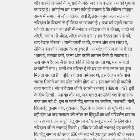
और शहरी निकायों के चुनावों के मद्देनजर रज कलश रथ को घुमाया
जा रहा है। कांग्रेस का अपना तर्क हो सकता है कि लेकिन मौजूदा
समय में समाज में जो जातिवाद हावी है,उसका मुकाबला संत कवि
रविदास के विचारों से ही किया जा सकता है। 650 वर्ष पहले समाज
को जो वातावरण था उसी में चर्मकार रविदास जी ने लिखा, जाति भी
ओछी, जनम भी ओछा, ओछा करम हारा। हम रैदास राम राई को,
कह रैदास बिचारा। यानी हमारी जाति, जनम और कर्म छोटा है,
लेकिन हम तो राजाराम के अनुचर है। अर्थात् जो राम काज में रत
भक्त है, उसका कर्म, जन्म और जाति कमतर कैसे हो सकता है।
उस समय रैदास जैसा संत कवि ही लिख सकता था, मन चंगा तो
कठौती में गंगा। यानी मन पवित्र है तो घर पर गंगा स्नान का पुण्य
मिलता सकता है। चूंकि रविदास चर्मकार थे, इसलिए उनके पास
चमड़ा भिगोने का का छोटा बर्तन होता था। इस बात को ही कठौती
कहा गया है। संत रविदास जी ने अपनी रचनाएं 1489 से 1471 ईवी
के बीच लिखी। यह वह दौर था, जब भारत पर लोदी वंश के शासक
राज कर रहे थे, इस से पहले हिंदू समाज पर कासिम, गजनवी, गौरी,
खिलजी, गुलाम वंश, तुगलक, तैमूर के अत्याचार हो चुके थे। यह
वही दौर था जब तलवार की नोंक पर हिंदुओं का धर्म परिवर्तन कराया
जा रहा था। तब संपूर्ण हिंदू समाज को एकजुट करने के लिए संत
रविदास जी ने रचनाएं लिखी। रविदास जी की रचनाएं यह बताती है
कि हिंदू समाज को आज 650 वर्ष बाद भी एकजुट करने की जरूरत