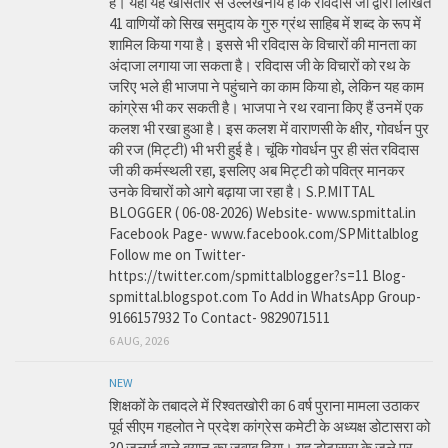
है। यहां यह खासतौर से उल्लेखनीय है कि रविदास जी द्वारा लिखित
41 वाणियोंं को सिख समुदाय के गुरु ग्रंथ साहिब में शब्द के रूप में
शामिल किया गया है। इससे भी रविदास के विचारों की मानता का
अंदाजा लगाया जा सकता है। रविदास जी के विचारों को रथ के
जरिए भले ही भाजपा ने पहुंचाने का काम किया हो, लेकिन यह काम
कांग्रेस भी कर सकती है। भाजपा ने रथ रवाना किए हैं उनमें एक
कलश भी रखा हुआ है। इस कलश में वाराणसी के क्षीर, गोवर्धन पुर
की रज (मिट्टी) भी भरी हुई है। चूंकि गोवर्धन पुर ही संत रविदास
जी की कर्मस्थली रहा, इसलिए अब मिट्टी को पवित्र मानकर
उनके विचारों को आगे बढ़ाया जा रहा है। S.P.MITTAL
BLOGGER ( 06-08-2026) Website- www.spmittal.in
Facebook Page- www.facebook.com/SPMittalblog
Follow me on Twitter-
https://twitter.com/spmittalblogger?s=11 Blog-
spmittal.blogspot.com To Add in WhatsApp Group-
9166157932 To Contact- 9829071511
6 AUG, 2026
NEW
शिक्षकों के तबादले में रिश्वतखोरी का 6 वर्ष पुराना मामला उठाकर
पूर्व सीएम गहलोत ने प्रदेश कांग्रेस कमेटी के अध्यक्ष डोटासरा को
30 जुलाई वाले बयान का जवाब दिया। यह डोटासरा के जले पर