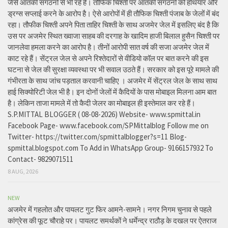
जैसे आतंकी संगठनों से भी रहे हैं। तौफिक चिश्ती पर आतंकी संगठनों को हथियार और
ड्रग्स सप्लाई करने के आरोप है। ऐसे आरोपों में ही तौफिक चिश्ती पंजाब के जेलों में बंद
रहा। तौफीक चिश्ती अपने पिता ताहिर चिश्ती के साथ अजमेर जेल में इसलिए बंद है कि
उस पर अजमेर स्थित ख्वाजा साहब की दरगाह के खादिम हाजी बिलाल हुसैन चिश्ती पर
जानलेवा हमला करने का आरोप है। तीनों आरोपी सात वर्ष की सजा अजमेर जेल में
काट रहे हैं। सेंट्रल जेल से अपने रिश्तेदारों से वीडियो कॉल पर बात करने की इस
घटना से जेल की सुरक्षा व्यवस्था पर भी सवाल उठते हैं। सरकार को इस पूरे मामले की
गंभीरता के साथ जांच पड़ताल करवानी चाहिए । अजमेर में सेंट्रल जेल के साथ साथ
हाई सिक्योरिटी जेल भी है। इन दोनों जेलों में कैदियों के पास मोबाइल मिलना आम बात
है। लेकिन ताजा मामले में तो कैदी जेलर का मोबाइल ही इस्तेमाल कर रहे हैं।
S.P.MITTAL BLOGGER ( 08-08-2026) Website- www.spmittal.in
Facebook Page- www.facebook.com/SPMittalblog Follow me on
Twitter- https://twitter.com/spmittalblogger?s=11 Blog-
spmittal.blogspot.com To Add in WhatsApp Group- 9166157932 To
Contact- 9829071511
8 AUG, 2026
NEW
अजमेर में गहलोत और पायलट गुट फिर आमने-सामने। नगर निगम चुनाव से पहले
कांग्रेस की फूट चौराहे पर। पायलट समर्थकों ने धर्मेन्द्र राठौड़ के दखल पर ऐतराज