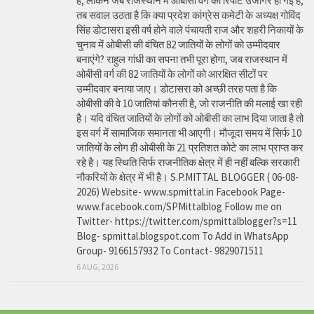
है, लेकिन जब राजस्थान में ओबीसी वर्ग की रिपोर्ट उजागर हो गई है,
तब सवाल उठता है कि क्या प्रदेश कांग्रेस कमेटी के अध्यक्ष गोविंद
सिंह डोटासरा इसी वर्ष होने वाले पंचायती राज और शहरी निकायों के
चुनाव में ओबीसी की वंचित 82 जातियों के लोगों को उम्मीदवार
बनाएंगे? राहुल गांधी का सपना तभी पूरा होगा, जब राजस्थान में
ओबीसी वर्ग की 82 जातियों के लोगों को आरक्षित सीटों पर
उम्मीदवार बनाया जाए। डोटासरा को अच्छी तरह पता है कि
ओबीसी की वे 10 जातियां कौनसी है, जो राजनीति की मलाई खा रही
है। यदि वंचित जातियों के लोगों को ओबीसी का लाभ दिया जाता है तो
इस वर्ग में सामाजिक समानता भी आएगी। मौजूदा समय में सिर्फ 10
जातियों के लोग ही ओबीसी के 21 प्रतिशत कोटे का लाभ प्राप्त कर
रहे है। यह स्थिति सिर्फ राजनीतिक क्षेत्र में ही नहीं बल्कि सरकारी
नौकरियों के क्षेत्र में भी है। S.P.MITTAL BLOGGER ( 06-08-
2026) Website- www.spmittal.in Facebook Page-
www.facebook.com/SPMittalblog Follow me on
Twitter- https://twitter.com/spmittalblogger?s=11
Blog- spmittal.blogspot.com To Add in WhatsApp
Group- 9166157932 To Contact- 9829071511
6 AUG, 2026