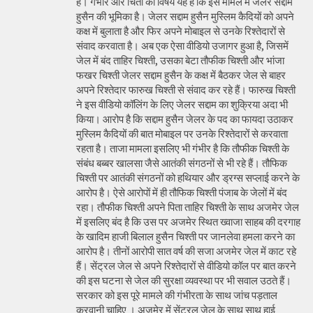
हैं। गंभीर और चिंता का विषय यह है कि इस मामले में जेलर सद्दाम
हुसैन की भूमिका है। जेलर सद्दाम हुसैन मुस्लिम कैदियों को अपने
कक्ष में बुलाता है और फिर अपने मोबाइल से उनके रिश्तेदारों से
संवाद करवाता है। अब एक ऐसा वीडियो उजागर हुआ है, जिसमें
जेल में बंद ताहिर चिश्ती, उसका बेटा तौफीक चिश्ती और भांजा
फखर चिश्ती जेलर सद्दाम हुसैन के कक्ष में बैठकर जेल से बाहर
अपने रिश्तेदार फारुख चिश्ती से संवाद कर रहे हैं। फारुख चिश्ती
ने इस वीडियो कॉलिंग के लिए जेलर सद्दाम का शुक्रिया अदा भी
किया। आरोप है कि सद्दाम हुसैन जेलर के पद का फायदा उठाकर
मुस्लिम कैदियों की बात मोबाइल पर उनके रिश्तेदारों से करवाता
रहता है। ताजा मामला इसलिए भी गंभीर है कि तौफीक चिश्ती के
संबंध बब्बर खालसा जैसे आतंकी संगठनों से भी रहे हैं। तौफिक
चिश्ती पर आतंकी संगठनों को हथियार और ड्रग्स सप्लाई करने के
आरोप है। ऐसे आरोपों में ही तौफिक चिश्ती पंजाब के जेलों में बंद
रहा। तौफीक चिश्ती अपने पिता ताहिर चिश्ती के साथ अजमेर जेल
में इसलिए बंद है कि उस पर अजमेर स्थित ख्वाजा साहब की दरगाह
के खादिम हाजी बिलाल हुसैन चिश्ती पर जानलेवा हमला करने का
आरोप है। तीनों आरोपी सात वर्ष की सजा अजमेर जेल में काट रहे
हैं। सेंट्रल जेल से अपने रिश्तेदारों से वीडियो कॉल पर बात करने
की इस घटना से जेल की सुरक्षा व्यवस्था पर भी सवाल उठते हैं।
सरकार को इस पूरे मामले की गंभीरता के साथ जांच पड़ताल
करवानी चाहिए । अजमेर में सेंट्रल जेल के साथ साथ हाई