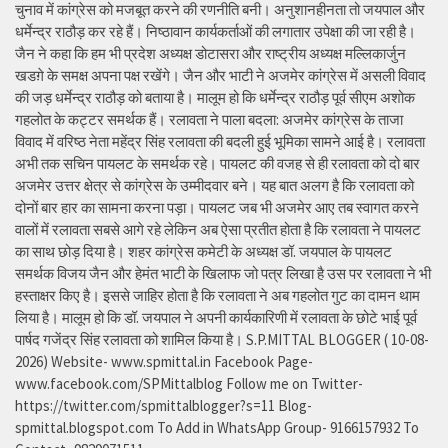
चुनाव में कांग्रेस को मजबूत करने की रणनीति बनी। अनुशानहीनता तो जयपाल और
धर्मेन्द्र राठौड़ कर रहे हैं। निष्ठावान कार्यकर्ताओं की लगातार उपेक्षा की जा रही है।
जैन ने कहा कि हम भी प्रदेश अध्यक्ष डोटासरा और राष्ट्रीय अध्यक्ष मल्लिकार्जुन
खडग़े के समक्ष अपना पक्ष रखेंगे। जैन और भाटी ने अजमेर कांग्रेस में असली विवाद
की जड़ धर्मेन्द्र राठौड़ को बताया है। मालूम हो कि धर्मेन्द्र राठौड़ पूर्व सीएम अशोक
गहलोत के कट्टर समर्थक हैं। रलावता ने पाला बदला: अजमेर कांग्रेस के ताजा
विवाद में वरिष्ठ नेता महेंद्र सिंह रलावता की बदली हुई भूमिका सामने आई है। रलावता
अभी तक सचिन पायलट के समर्थक रहे। पायलट की वजह से ही रलावता को दो बार
अजमेर उत्तर क्षेत्र से कांग्रेस के उम्मीदवार बने। यह बात अलग है कि रलावता को
दोनों बार हार का सामना करना पड़ा। पायलट जब भी अजमेर आए तब स्वागत करने
वालों में रलावता सबसे आगे रहे लेकिन अब ऐसा प्रतीत होता है कि रलावता ने पायलट
का साथ छोड़ दिया है। शहर कांग्रेस कमेटी के अध्यक्ष डॉ. जयपाल के पायलट
समर्थक विजय जैन और हेमंत भाटी के खिलाफ जो पत्र लिखा है उस पर रलावता ने भी
हस्ताक्षर किए है। इससे जाहिर होता है कि रलावता ने अब गहलोत गुट का दामन थाम
लिया है। मालूम हो कि डॉ. जयपाल ने अपनी कार्यकारिणी में रलावता के छोटे भाई पूर्व
पार्षद गजेंद्र सिंह रलावता को शामिल किया है। S.P.MITTAL BLOGGER ( 10-08-
2026) Website- www.spmittal.in Facebook Page-
www.facebook.com/SPMittalblog Follow me on Twitter-
https://twitter.com/spmittalblogger?s=11 Blog-
spmittal.blogspot.com To Add in WhatsApp Group- 9166157932 To