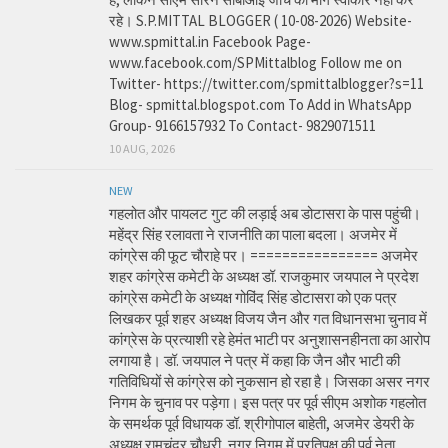
रहे। S.P.MITTAL BLOGGER ( 10-08-2026) Website-
www.spmittal.in Facebook Page-
www.facebook.com/SPMittalblog Follow me on
Twitter- https://twitter.com/spmittalblogger?s=11
Blog- spmittal.blogspot.com To Add in WhatsApp
Group- 9166157932 To Contact- 9829071511
10 AUG, 2026
NEW
गहलोत और पायलट गुट की लड़ाई अब डोटासरा के पास पहुंची।
महेंद्र सिंह रलावता ने राजनीति का पाला बदला। अजमेर में
कांग्रेस की फूट चौराहे पर। ================ अजमेर
शहर कांग्रेस कमेटी के अध्यक्ष डॉ. राजकुमार जयपाल ने प्रदेश
कांग्रेस कमेटी के अध्यक्ष गोविंद सिंह डोटासरा को एक पत्र
लिखकर पूर्व शहर अध्यक्ष विजय जैन और गत विधानसभा चुनाव में
कांग्रेस के प्रत्याशी रहे हेमंत भाटी पर अनुशासनहीनता का आरोप
लगाया है। डॉ. जयपाल ने पत्र में कहा कि जैन और भाटी की
गतिविधियों से कांग्रेस को नुकसान हो रहा है। जिसका असर नगर
निगम के चुनाव पर पड़ेगा। इस पत्र पर पूर्व सीएम अशोक गहलोत
के समर्थक पूर्व विधायक डॉ. श्रीगोपाल बाहेती, अजमेर डेयरी के
अध्यक्ष रामचंद्र चौधरी, नगर निगम में प्रतिपक्ष की पूर्व नेता