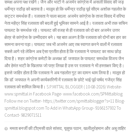
समक्ष अपना पक्ष रखेंगे। जैन और भाटी ने अजमेर कांग्रेस में असली विवाद की जड़
धर्मेन्द्र राठौड़ को बताया है। मालूम हो कि धर्मेन्द्र राठौड़ पूर्व सीएम अशोक गहलोत के
कट्टर समर्थक हैं। रलावता ने पाला बदला: अजमेर कांग्रेस के ताजा विवाद में वरिष्ठ
नेता महेंद्र सिंह रलावता की बदली हुई भूमिका सामने आई है। रलावता अभी तक सचिन
पायलट के समर्थक रहे। पायलट की वजह से ही रलावता को दो बार अजमेर उत्तर
क्षेत्र से कांग्रेस के उम्मीदवार बने। यह बात अलग है कि रलावता को दोनों बार हार का
सामना करना पड़ा। पायलट जब भी अजमेर आए तब स्वागत करने वालों में रलावता
सबसे आगे रहे लेकिन अब ऐसा प्रतीत होता है कि रलावता ने पायलट का साथ छोड़
दिया है। शहर कांग्रेस कमेटी के अध्यक्ष डॉ. जयपाल के पायलट समर्थक विजय जैन
और हेमंत भाटी के खिलाफ जो पत्र लिखा है उस पर रलावता ने भी हस्ताक्षर किए है।
इससे जाहिर होता है कि रलावता ने अब गहलोत गुट का दामन थाम लिया है। मालूम हो
कि डॉ. जयपाल ने अपनी कार्यकारिणी में रलावता के छोटे भाई पूर्व पार्षद गजेंद्र सिंह
रलावता को शामिल किया है। S.P.MITTAL BLOGGER ( 10-08-2026) Website-
www.spmittal.in Facebook Page- www.facebook.com/SPMittalblog
Follow me on Twitter- https://twitter.com/spmittalblogger?s=11 Blog-
spmittal.blogspot.com To Add in WhatsApp Group- 9166157932 To
Contact- 9829071511
ममता बनर्जी की टीएमसी वाले सांसद, यूसुफ पठान, खलीलुर्रहमान और अबु ताहिर