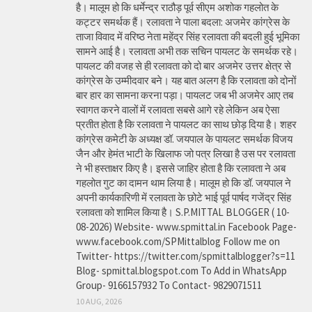
है। मालूम हो कि धर्मेन्द्र राठौड़ पूर्व सीएम अशोक गहलोत के
कट्टर समर्थक हैं। रलावता ने पाला बदला: अजमेर कांग्रेस के
ताजा विवाद में वरिष्ठ नेता महेंद्र सिंह रलावता की बदली हुई भूमिका
सामने आई है। रलावता अभी तक सचिन पायलट के समर्थक रहे।
पायलट की वजह से ही रलावता को दो बार अजमेर उत्तर क्षेत्र से
कांग्रेस के उम्मीदवार बने। यह बात अलग है कि रलावता को दोनों
बार हार का सामना करना पड़ा। पायलट जब भी अजमेर आए तब
स्वागत करने वालों में रलावता सबसे आगे रहे लेकिन अब ऐसा
प्रतीत होता है कि रलावता ने पायलट का साथ छोड़ दिया है। शहर
कांग्रेस कमेटी के अध्यक्ष डॉ. जयपाल के पायलट समर्थक विजय
जैन और हेमंत भाटी के खिलाफ जो पत्र लिखा है उस पर रलावता
ने भी हस्ताक्षर किए है। इससे जाहिर होता है कि रलावता ने अब
गहलोत गुट का दामन थाम लिया है। मालूम हो कि डॉ. जयपाल ने
अपनी कार्यकारिणी में रलावता के छोटे भाई पूर्व पार्षद गजेंद्र सिंह
रलावता को शामिल किया है। S.P.MITTAL BLOGGER ( 10-
08-2026) Website- www.spmittal.in Facebook Page-
www.facebook.com/SPMittalblog Follow me on
Twitter- https://twitter.com/spmittalblogger?s=11
Blog- spmittal.blogspot.com To Add in WhatsApp
Group- 9166157932 To Contact- 9829071511
10 AUG, 2026