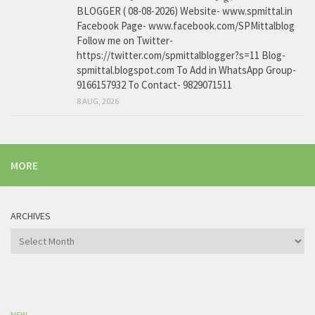
BLOGGER ( 08-08-2026) Website- www.spmittal.in
Facebook Page- www.facebook.com/SPMittalblog
Follow me on Twitter-
https://twitter.com/spmittalblogger?s=11 Blog-
spmittal.blogspot.com To Add in WhatsApp Group-
9166157932 To Contact- 9829071511
8 AUG, 2026
MORE
ARCHIVES
Archives
NEW