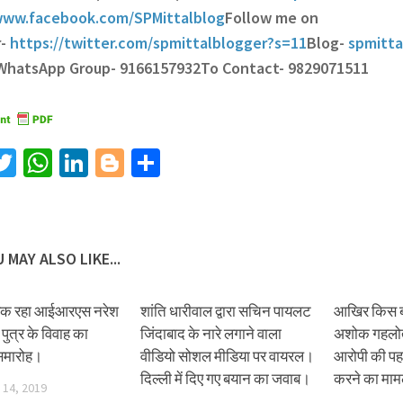
ww.facebook.com/SPMittalblog
Follow me on
r-
https://twitter.com/spmittalblogger?s=11
Blog-
spmitta
 WhatsApp Group- 9166157932
To Contact- 9829071511
acebook
Twitter
WhatsApp
LinkedIn
Blogger
Share
 MAY ALSO LIKE...
ायक रहा आईआरएस नरेश
शांति धारीवाल द्वारा सचिन पायलट
आखिर किस बात 
पुत्र के विवाह का
जिंदाबाद के नारे लगाने वाला
अशोक गहलोत।
 समारोह।
वीडियो सोशल मीडिया पर वायरल।
आरोपी की पह
दिल्ली में दिए गए बयान का जवाब।
करने का मा
14, 2019