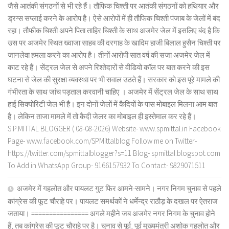
जैसे आतंकी संगठनों से भी रहे हैं। तौफिक चिश्ती पर आतंकी संगठनों को हथियार और
ड्रग्स सप्लाई करने के आरोप है। ऐसे आरोपों में ही तौफिक चिश्ती पंजाब के जेलों में बंद
रहा। तौफीक चिश्ती अपने पिता ताहिर चिश्ती के साथ अजमेर जेल में इसलिए बंद है कि
उस पर अजमेर स्थित ख्वाजा साहब की दरगाह के खादिम हाजी बिलाल हुसैन चिश्ती पर
जानलेवा हमला करने का आरोप है। तीनों आरोपी सात वर्ष की सजा अजमेर जेल में
काट रहे हैं। सेंट्रल जेल से अपने रिश्तेदारों से वीडियो कॉल पर बात करने की इस
घटना से जेल की सुरक्षा व्यवस्था पर भी सवाल उठते हैं। सरकार को इस पूरे मामले की
गंभीरता के साथ जांच पड़ताल करवानी चाहिए । अजमेर में सेंट्रल जेल के साथ साथ
हाई सिक्योरिटी जेल भी है। इन दोनों जेलों में कैदियों के पास मोबाइल मिलना आम बात
है। लेकिन ताजा मामले में तो कैदी जेलर का मोबाइल ही इस्तेमाल कर रहे हैं।
S.P.MITTAL BLOGGER ( 08-08-2026) Website- www.spmittal.in Facebook
Page- www.facebook.com/SPMittalblog Follow me on Twitter-
https://twitter.com/spmittalblogger?s=11 Blog- spmittal.blogspot.com
To Add in WhatsApp Group- 9166157932 To Contact- 9829071511
अजमेर में गहलोत और पायलट गुट फिर आमने-सामने। नगर निगम चुनाव से पहले
कांग्रेस की फूट चौराहे पर। पायलट समर्थकों ने धर्मेन्द्र राठौड़ के दखल पर ऐतराज
जताया। ================ अगले महीने जब अजमेर नगर निगम के चुनाव होने
हैं, तब कांग्रेस की फूट चौराहे पर है। चुनाव से पूर्व, पूर्व मुख्यमंत्री अशोक गहलोत और