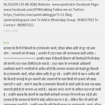
BLOGGER ( 03-08-2026) Website- www.spmittal.in Facebook Page-
www.facebook.com/SPMittalblog Follow me on Twitter-
https://twitter.com/spmittalblogger?s=11 Blog-
spmittal.blogspot.com To Add in WhatsApp Group- 9166157932 To
Contact- 9829071511
3 AUG, 2026
NEW
बरसात के दिनों में बिजली के ट्रांसफार्मर खंभों, फीडर बॉक्स आदि से दूर रहे आम
लोग। जानवरों को भी बचाए। अजमेर में टाटा पावर की जागरूकता वाली अपील।
================= अजमेर शहर में बिजली वितरण की जिम्मेदारी निजी क्षेत्र
की कंपनी टाटा पावर लिमिटेड के पास है। टाटा पावर के जनसंपर्क अधिकारी
लक्ष्मीकांत शर्मा ने नागरिकों से अपील की है कि लगातार बरसात को देखते हुए बिजली
के ट्रांसफार्मर खंभों, फीडर बॉक्स आदि से दूर रहे। उन्होंने लोगों से यह भ अपील की
कि बिजली सप्लाई के इन साधनों और उपकरणों के पास किसी भी प्रकार की खाद्य
सामग्री न डाले। शर्मा ने कहा कि ट्रांसफार्मर बिजली के खंभों आदि के पास जब खाद्य
सामग्री होती है तो जानवर आ जाते हैं। कई बार करंट लगने से अप्रिय घटना हो जाती
है। उन्होंने बताया कि कंपनी के तकनीकी कर्मचारी लगातार निगरानी कर रहे हैं और
प्रयास है कि बरसात के दिनों में कोई अप्रिय घटना न हो। लेकिन फिर भी लोगों की
जागरूकता जरूरी है। उन्होंने कहा कि यदि किसी स्थान पर ट्रांसफार्मर, खंभो, फीडर