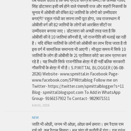
तब सवाल उठता है कि क्या प्रदेश कांग्रेस कमेटी के अध्यक्ष गोविंद
सिंह डोटासरा इसी वर्ष होने वाले पंचायती राज और शहरी निकायों के
चुनाव में ओबीसी की वंचित 82 जातियों के लोगों को उम्मीदवार
बनाएंगे? राहुल गांधी का सपना तभी पूरा होगा, जब राजस्थान में
ओबीसी वर्ग की 82 जातियों के लोगों को आरक्षित सीटों पर
उम्मीदवार बनाया जाए। डोटासरा को अच्छी तरह पता है कि
ओबीसी की वे 10 जातियां कौनसी है, जो राजनीति की मलाई खा रही
है। यदि वंचित जातियों के लोगों को ओबीसी का लाभ दिया जाता है तो
इस वर्ग में सामाजिक समानता भी आएगी। मौजूदा समय में सिर्फ 10
जातियों के लोग ही ओबीसी के 21 प्रतिशत कोटे का लाभ प्राप्त कर
रहे है। यह स्थिति सिर्फ राजनीतिक क्षेत्र में ही नहीं बल्कि सरकारी
नौकरियों के क्षेत्र में भी है। S.P.MITTAL BLOGGER ( 06-08-
2026) Website- www.spmittal.in Facebook Page-
www.facebook.com/SPMittalblog Follow me on
Twitter- https://twitter.com/spmittalblogger?s=11
Blog- spmittal.blogspot.com To Add in WhatsApp
Group- 9166157932 To Contact- 9829071511
6 AUG, 2026
NEW
जाति भी ओछी, जनम भी ओछा, ओछा कर्म हमारा। हम रैदास राम
राई को, कह रैदास बिचारा। मन चंगा तो कठौती में गंगा। गुरु ग्रंथ