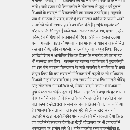
नाराजगी जताई थी। डोटासरा की यह नाराजगी गहलोत के नागवार
लगी। यही वजह रही कि गहलोत ने डोटासरा से जुड़े 6 वर्ष पुराने
शिक्षकों के तबादले में रिश्वतखोरी का मामला उठा दिया। गहलाते
जब भी मीडिया से संवाद करते हैं तब मीडिया कर्मियों के रूप में अपने
समर्थकों को भी सवाल पूछने का मौका देते हैं। चूंकि गहलोत को
डोटासरा के 30 जुलाई वाले बयान का जवाब देना था, इसलिए प्रेस
कॉन्फ्रेंस में शिक्षकों के तबादले में रिश्वतखोरी का सवाल उठाया
गया। गहलोत चाहते तो अपना जवाब भाजपा के शासन तक सीमित
रख सकते थे, लेकिन गहलोत ने 6 वर्ष पुराना जयपुर स्थित बिड़ला
ऑडिटोरियम में आयोजित शिक्षक दिवस के समारोह की घटना का
भी उल्लेख कर दिया। गहलोत का कहना रहा कि तब मैं मुख्यमंत्री
था और मैंने सामान्य शिष्टाचार के नाते समारोह में उपस्थित शिक्षकों
से पूछ लिया कि क्या तबादलों में रिश्वत देनी पड़ती है? तो अधिकांश
शिक्षकों ने हां में जवाब दिया। उस समय मेरे साथ शिक्षा मंत्री गोविंद
सिंह डोटासरा भी उपस्थित थे, लेकिन बाद में किसी भी शिक्षक ने
मुझे रिश्वत का कोई सबूत नहीं दिया। गहलोत ने कहा कि हर शासन
में शिक्षकों के तबादले में रिश्वत के आरोप लगते है। गहलोत ने यह
बात कहकर डोटासरा के जले पर नमक छिड़कने वाला काम किया
है। भाजपा के नेता आज तक इस मुद्दे को लेकर डोटासरा को
कटघरे में खड़ा करते हैं और अब गहलोत ने भी यह बता दिया कि 6
वर्ष पहले मेरी सरकार के शिक्षा मंत्री डोटासरा पर भी तबादलों में
भ्रष्टाचार के आरोप लगे थे। चूंकि गहलोत चतुर राजनीतिज्ञ है,