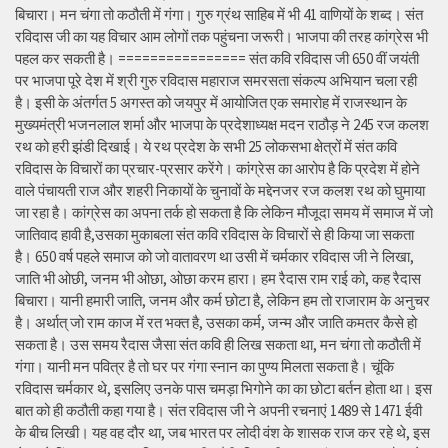
बिचारा। मन चंगा तो कठौती में गंगा। गुरु ग्रंथ साहिब में भी 41 वाणियों के शब्द। संत
रविदास जी का यह विचार आम लोगों तक पहुंचना जरूरी। भाजपा की तरह कांग्रेस भी
पहल कर सकती है। ================ संत कवि रविदास जी 650 वीं जयंती
पर भाजपा पूरे देश में श्री गुरु रविदास महाराज समरसता संकल्प अभियान चला रही
है। इसी के अंतर्गत 5 अगस्त को जयपुर में आयोजित एक समारोह में राजस्थान के
मुख्यमंत्री भजनलाल शर्मा और भाजपा के प्रदेशाध्यक्ष मदन राठौड़ ने 245 रज कलश
रथ को हरी झंडी दिखाई। ये रथ प्रदेश के सभी 25 लोकसभा क्षेत्रों में संत कवि
रविदास के विचारों का प्रचार-प्रसार करेंगे। कांग्रेस का आरोप है कि प्रदेश में होने
वाले पंचायती राज और शहरी निकायों के चुनावों के मद्देनजर रज कलश रथ को घुमाया
जा रहा है। कांग्रेस का अपना तर्क हो सकता है कि लेकिन मौजूदा समय में समाज में जो
जातिवाद हावी है,उसका मुकाबला संत कवि रविदास के विचारों से ही किया जा सकता
है। 650 वर्ष पहले समाज को जो वातावरण था उसी में चर्मकार रविदास जी ने लिखा,
जाति भी ओछी, जनम भी ओछा, ओछा करम हारा। हम रैदास राम राई को, कह रैदास
बिचारा। यानी हमारी जाति, जनम और कर्म छोटा है, लेकिन हम तो राजाराम के अनुचर
है। अर्थात् जो राम काज में रत भक्त है, उसका कर्म, जन्म और जाति कमतर कैसे हो
सकता है। उस समय रैदास जैसा संत कवि ही लिख सकता था, मन चंगा तो कठौती में
गंगा। यानी मन पवित्र है तो घर पर गंगा स्नान का पुण्य मिलता सकता है। चूंकि
रविदास चर्मकार थे, इसलिए उनके पास चमड़ा भिगोने का का छोटा बर्तन होता था। इस
बात को ही कठौती कहा गया है। संत रविदास जी ने अपनी रचनाएं 1489 से 1471 ईवी
के बीच लिखी। यह वह दौर था, जब भारत पर लोदी वंश के शासक राज कर रहे थे, इस