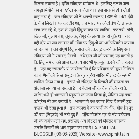
मिलता सकता है। चूंकि रविदास चर्मकार थे, इसलिए उनके पास
चमड़ा भिगोने का का छोटा बर्तन होता था। इस बात को ही कठौती
कहा गया है। संत रविदास जी ने अपनी रचनाएं 1489 से 1471 ईवी
के बीच लिखी। यह वह दौर था, जब भारत पर लोदी वंश के शासक
राज कर रहे थे, इस से पहले हिंदू समाज पर कासिम, गजनवी, गौरी,
खिलजी, गुलाम वंश, तुगलक, तैमूर के अत्याचार हो चुके थे। यह
वही दौर था जब तलवार की नोंक पर हिंदुओं का धर्म परिवर्तन कराया
जा रहा था। तब संपूर्ण हिंदू समाज को एकजुट करने के लिए संत
रविदास जी ने रचनाएं लिखी। रविदास जी की रचनाएं यह बताती है
कि हिंदू समाज को आज 650 वर्ष बाद भी एकजुट करने की जरूरत
है। यहां यह खासतौर से उल्लेखनीय है कि रविदास जी द्वारा लिखित
41 वाणियोंं को सिख समुदाय के गुरु ग्रंथ साहिब में शब्द के रूप में
शामिल किया गया है। इससे भी रविदास के विचारों की मानता का
अंदाजा लगाया जा सकता है। रविदास जी के विचारों को रथ के
जरिए भले ही भाजपा ने पहुंचाने का काम किया हो, लेकिन यह काम
कांग्रेस भी कर सकती है। भाजपा ने रथ रवाना किए हैं उनमें एक
कलश भी रखा हुआ है। इस कलश में वाराणसी के क्षीर, गोवर्धन पुर
की रज (मिट्टी) भी भरी हुई है। चूंकि गोवर्धन पुर ही संत रविदास
जी की कर्मस्थली रहा, इसलिए अब मिट्टी को पवित्र मानकर
उनके विचारों को आगे बढ़ाया जा रहा है। S.P.MITTAL
BLOGGER ( 06-08-2026) Website- www.spmittal.in