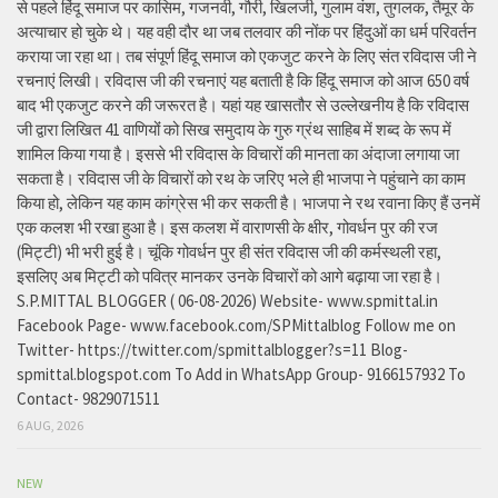
से पहले हिंदू समाज पर कासिम, गजनवी, गौरी, खिलजी, गुलाम वंश, तुगलक, तैमूर के
अत्याचार हो चुके थे। यह वही दौर था जब तलवार की नोंक पर हिंदुओं का धर्म परिवर्तन
कराया जा रहा था। तब संपूर्ण हिंदू समाज को एकजुट करने के लिए संत रविदास जी ने
रचनाएं लिखी। रविदास जी की रचनाएं यह बताती है कि हिंदू समाज को आज 650 वर्ष
बाद भी एकजुट करने की जरूरत है। यहां यह खासतौर से उल्लेखनीय है कि रविदास
जी द्वारा लिखित 41 वाणियोंं को सिख समुदाय के गुरु ग्रंथ साहिब में शब्द के रूप में
शामिल किया गया है। इससे भी रविदास के विचारों की मानता का अंदाजा लगाया जा
सकता है। रविदास जी के विचारों को रथ के जरिए भले ही भाजपा ने पहुंचाने का काम
किया हो, लेकिन यह काम कांग्रेस भी कर सकती है। भाजपा ने रथ रवाना किए हैं उनमें
एक कलश भी रखा हुआ है। इस कलश में वाराणसी के क्षीर, गोवर्धन पुर की रज
(मिट्टी) भी भरी हुई है। चूंकि गोवर्धन पुर ही संत रविदास जी की कर्मस्थली रहा,
इसलिए अब मिट्टी को पवित्र मानकर उनके विचारों को आगे बढ़ाया जा रहा है।
S.P.MITTAL BLOGGER ( 06-08-2026) Website- www.spmittal.in
Facebook Page- www.facebook.com/SPMittalblog Follow me on
Twitter- https://twitter.com/spmittalblogger?s=11 Blog-
spmittal.blogspot.com To Add in WhatsApp Group- 9166157932 To
Contact- 9829071511
6 AUG, 2026
NEW