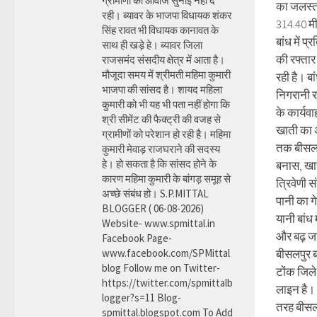
ग्रामीणों की आवाज सुनाई नहीं दे
का जलस्त
रही। ब्यावर के भाजपा विधायक शंकर
314.40 मी
सिंह रावत भी विधायक कानावत के
बांध में प्
साथ ही खड़े हे। ब्यावर जिला
की रफ्तार
राजसमंद संसदीय क्षेत्र में आता है।
मौजूदा समय में श्रीमती महिमा कुमारी
रही है। ब
भाजपा की सांसद है। शायद महिला
निगरानी 
कुमारी को भी यह भी पता नहीं होगा कि
के कार्य
श्री सीमेंट की फैक्ट्री की वजह से
खाती का 
ग्रामीणों को परेशान हो रही है। महिमा
तक बीसलप
कुमारी मेवाड़ राजघराने की सदस्य
हे। हो सकता है कि सांसद होने के
बनास, खा
कारण महिमा कुमारी के बांगड़ समूह से
त्रिवेणी स
अच्छे संबंध हो। S.P.MITTAL
पानी का ग
BLOGGER ( 06-08-2026)
यानी बांध 
Website- www.spmittal.in
और बढ़ जा
Facebook Page-
www.facebook.com/SPMittal
बीसलपुर 
blog Follow me on Twitter-
टोंक जिले
https://twitter.com/spmittalb
लाइन है। 
logger?s=11 Blog-
तरह बीसलप
spmittal.blogspot.com To Add