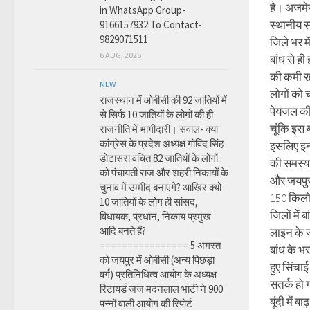
है। अजमेर
in WhatsApp Group-
स्थानीय स्त
9166157932 To Contact-
9829071511
जिले भर म
6 AUG, 2026
बांध से ही 
की कमी रह
NEW
लोगों को च
राजस्थान में ओबीसी की 92 जातियों में
पेयजल की
से सिर्फ 10 जातियों के लोगों की ही
चूंकि इस बा
राजनीति में भागीदारी। सवाल- क्या
कांग्रेस के प्रदेश अध्यक्ष गोविंद सिंह
इसलिए इन 
डोटासरा वंचित 82 जातियों के लोगों
की समस्या
को पंचायती राज और शहरी निकायों के
और जयपुर 
चुनाव में उम्मीद बनाएंगे? आखिर क्यों
150 किलो
10 जातियों के लोग ही सांसद,
जिलों में ब
विधायक, प्रधान, निकाय प्रमुख
आदि बनते हैं?
लाइन के ज
================ 5 अगस्त
बांध के भ
को जयपुर में ओबीसी (अन्य पिछड़ा
हुए सिंचा
वर्ग) प्रतिनिधित्व आयोग के अध्यक्ष
सतर्क हो 
रिटायर्ड जज मदनलाल भाटी ने 900
बूंदी में ब
पन्नों वाली आयोग की रिपोर्ट