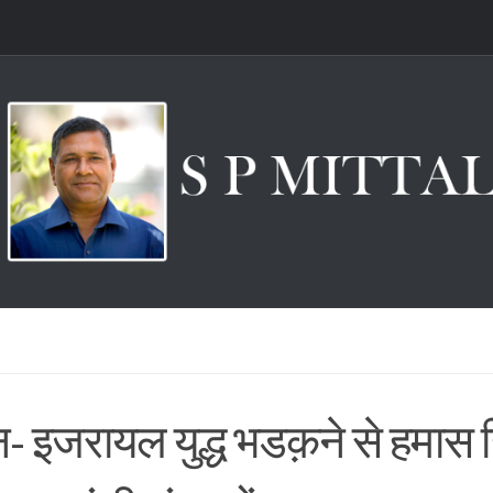
न- इजरायल युद्ध भडक़ने से हमास ह