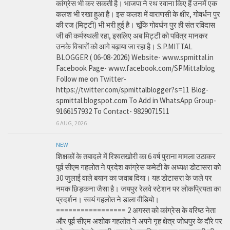
कांग्रेस भी कर सकती है। भाजपा ने रथ रवाना किए हैं उनमें एक
कलश भी रखा हुआ है। इस कलश में वाराणसी के क्षीर, गोवर्धन पुर
की रज (मिट्टी) भी भरी हुई है। चूंकि गोवर्धन पुर ही संत रविदास
जी की कर्मस्थली रहा, इसलिए अब मिट्टी को पवित्र मानकर
उनके विचारों को आगे बढ़ाया जा रहा है। S.P.MITTAL
BLOGGER ( 06-08-2026) Website- www.spmittal.in
Facebook Page- www.facebook.com/SPMittalblog
Follow me on Twitter-
https://twitter.com/spmittalblogger?s=11 Blog-
spmittal.blogspot.com To Add in WhatsApp Group-
9166157932 To Contact- 9829071511
6 AUG, 2026
NEW
शिक्षकों के तबादले में रिश्वतखोरी का 6 वर्ष पुराना मामला उठाकर
पूर्व सीएम गहलोत ने प्रदेश कांग्रेस कमेटी के अध्यक्ष डोटासरा को
30 जुलाई वाले बयान का जवाब दिया। यह डोटासरा के जले पर
नमक छिड़कना जैसा है। जयपुर रेलवे स्टेशन पर लोकप्रियता का
प्रदर्शन। स्वयं गहलोत ने डाला वीडियो।
================= 2 अगस्त को कांग्रेस के वरिष्ठ नेता
और पूर्व सीएम अशोक गहलोत ने अपने गृह क्षेत्र जोधपुर के दौरे पर