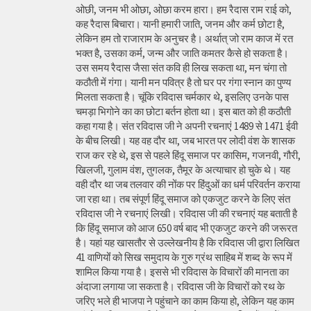
ओछी, जनम भी ओछा, ओछा करम हारा। हम रैदास राम राई को,
कह रैदास बिचारा। यानी हमारी जाति, जनम और कर्म छोटा है,
लेकिन हम तो राजाराम के अनुचर है। अर्थात् जो राम काज में रत
भक्त है, उसका कर्म, जन्म और जाति कमतर कैसे हो सकता है।
उस समय रैदास जैसा संत कवि ही लिख सकता था, मन चंगा तो
कठौती में गंगा। यानी मन पवित्र है तो घर पर गंगा स्नान का पुण्य
मिलता सकता है। चूंकि रविदास चर्मकार थे, इसलिए उनके पास
चमड़ा भिगोने का का छोटा बर्तन होता था। इस बात को ही कठौती
कहा गया है। संत रविदास जी ने अपनी रचनाएं 1489 से 1471 ईवी
के बीच लिखी। यह वह दौर था, जब भारत पर लोदी वंश के शासक
राज कर रहे थे, इस से पहले हिंदू समाज पर कासिम, गजनवी, गौरी,
खिलजी, गुलाम वंश, तुगलक, तैमूर के अत्याचार हो चुके थे। यह
वही दौर था जब तलवार की नोंक पर हिंदुओं का धर्म परिवर्तन कराया
जा रहा था। तब संपूर्ण हिंदू समाज को एकजुट करने के लिए संत
रविदास जी ने रचनाएं लिखी। रविदास जी की रचनाएं यह बताती है
कि हिंदू समाज को आज 650 वर्ष बाद भी एकजुट करने की जरूरत
है। यहां यह खासतौर से उल्लेखनीय है कि रविदास जी द्वारा लिखित
41 वाणियोंं को सिख समुदाय के गुरु ग्रंथ साहिब में शब्द के रूप में
शामिल किया गया है। इससे भी रविदास के विचारों की मानता का
अंदाजा लगाया जा सकता है। रविदास जी के विचारों को रथ के
जरिए भले ही भाजपा ने पहुंचाने का काम किया हो, लेकिन यह काम