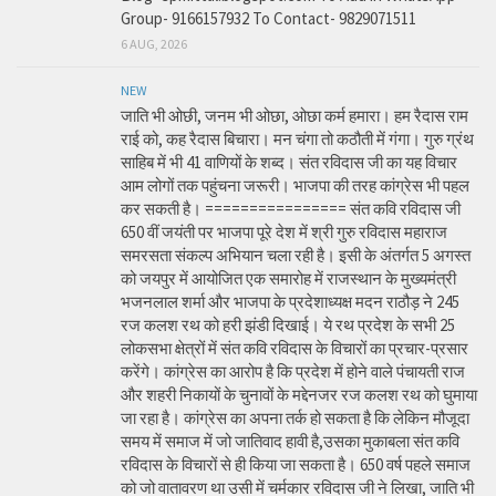
Group- 9166157932 To Contact- 9829071511
6 AUG, 2026
NEW
जाति भी ओछी, जनम भी ओछा, ओछा कर्म हमारा। हम रैदास राम
राई को, कह रैदास बिचारा। मन चंगा तो कठौती में गंगा। गुरु ग्रंथ
साहिब में भी 41 वाणियों के शब्द। संत रविदास जी का यह विचार
आम लोगों तक पहुंचना जरूरी। भाजपा की तरह कांग्रेस भी पहल
कर सकती है। ================ संत कवि रविदास जी
650 वीं जयंती पर भाजपा पूरे देश में श्री गुरु रविदास महाराज
समरसता संकल्प अभियान चला रही है। इसी के अंतर्गत 5 अगस्त
को जयपुर में आयोजित एक समारोह में राजस्थान के मुख्यमंत्री
भजनलाल शर्मा और भाजपा के प्रदेशाध्यक्ष मदन राठौड़ ने 245
रज कलश रथ को हरी झंडी दिखाई। ये रथ प्रदेश के सभी 25
लोकसभा क्षेत्रों में संत कवि रविदास के विचारों का प्रचार-प्रसार
करेंगे। कांग्रेस का आरोप है कि प्रदेश में होने वाले पंचायती राज
और शहरी निकायों के चुनावों के मद्देनजर रज कलश रथ को घुमाया
जा रहा है। कांग्रेस का अपना तर्क हो सकता है कि लेकिन मौजूदा
समय में समाज में जो जातिवाद हावी है,उसका मुकाबला संत कवि
रविदास के विचारों से ही किया जा सकता है। 650 वर्ष पहले समाज
को जो वातावरण था उसी में चर्मकार रविदास जी ने लिखा, जाति भी