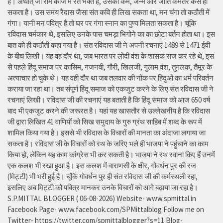
है। अर्थात् जो राम काज में रत भक्त है, उसका कर्म, जन्म और जाति कमतर कैसे हो
सकता है। उस समय रैदास जैसा संत कवि ही लिख सकता था, मन चंगा तो कठौती में
गंगा। यानी मन पवित्र है तो घर पर गंगा स्नान का पुण्य मिलता सकता है। चूंकि
रविदास चर्मकार थे, इसलिए उनके पास चमड़ा भिगोने का का छोटा बर्तन होता था। इस
बात को ही कठौती कहा गया है। संत रविदास जी ने अपनी रचनाएं 1489 से 1471 ईवी
के बीच लिखी। यह वह दौर था, जब भारत पर लोदी वंश के शासक राज कर रहे थे, इस
से पहले हिंदू समाज पर कासिम, गजनवी, गौरी, खिलजी, गुलाम वंश, तुगलक, तैमूर के
अत्याचार हो चुके थे। यह वही दौर था जब तलवार की नोंक पर हिंदुओं का धर्म परिवर्तन
कराया जा रहा था। तब संपूर्ण हिंदू समाज को एकजुट करने के लिए संत रविदास जी ने
रचनाएं लिखी। रविदास जी की रचनाएं यह बताती है कि हिंदू समाज को आज 650 वर्ष
बाद भी एकजुट करने की जरूरत है। यहां यह खासतौर से उल्लेखनीय है कि रविदास
जी द्वारा लिखित 41 वाणियोंं को सिख समुदाय के गुरु ग्रंथ साहिब में शब्द के रूप में
शामिल किया गया है। इससे भी रविदास के विचारों की मानता का अंदाजा लगाया जा
सकता है। रविदास जी के विचारों को रथ के जरिए भले ही भाजपा ने पहुंचाने का काम
किया हो, लेकिन यह काम कांग्रेस भी कर सकती है। भाजपा ने रथ रवाना किए हैं उनमें
एक कलश भी रखा हुआ है। इस कलश में वाराणसी के क्षीर, गोवर्धन पुर की रज
(मिट्टी) भी भरी हुई है। चूंकि गोवर्धन पुर ही संत रविदास जी की कर्मस्थली रहा,
इसलिए अब मिट्टी को पवित्र मानकर उनके विचारों को आगे बढ़ाया जा रहा है।
S.P.MITTAL BLOGGER ( 06-08-2026) Website- www.spmittal.in
Facebook Page- www.facebook.com/SPMittalblog Follow me on
Twitter- https://twitter.com/spmittalblogger?s=11 Blog-