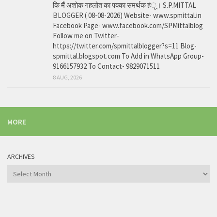
कि मैं अशोक गहलोत का पक्का समर्थक हंू। S.P.MITTAL
BLOGGER ( 08-08-2026) Website- www.spmittal.in
Facebook Page- www.facebook.com/SPMittalblog
Follow me on Twitter-
https://twitter.com/spmittalblogger?s=11 Blog-
spmittal.blogspot.com To Add in WhatsApp Group-
9166157932 To Contact- 9829071511
8 AUG, 2026
MORE
ARCHIVES
Archives