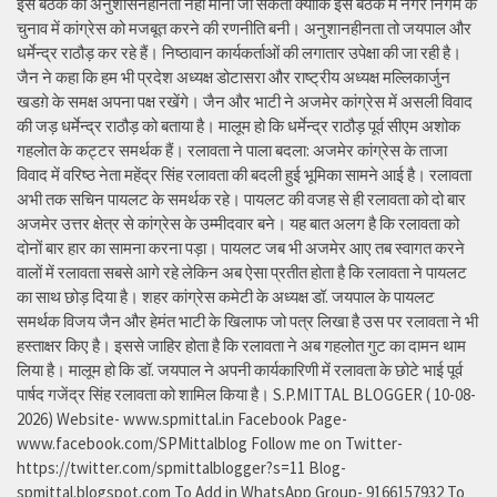
इस बैठक को अनुशासनहीनता नहीं माना जा सकता क्योंकि इस बैठक में नगर निगम के
चुनाव में कांग्रेस को मजबूत करने की रणनीति बनी। अनुशानहीनता तो जयपाल और
धर्मेन्द्र राठौड़ कर रहे हैं। निष्ठावान कार्यकर्ताओं की लगातार उपेक्षा की जा रही है।
जैन ने कहा कि हम भी प्रदेश अध्यक्ष डोटासरा और राष्ट्रीय अध्यक्ष मल्लिकार्जुन
खडग़े के समक्ष अपना पक्ष रखेंगे। जैन और भाटी ने अजमेर कांग्रेस में असली विवाद
की जड़ धर्मेन्द्र राठौड़ को बताया है। मालूम हो कि धर्मेन्द्र राठौड़ पूर्व सीएम अशोक
गहलोत के कट्टर समर्थक हैं। रलावता ने पाला बदला: अजमेर कांग्रेस के ताजा
विवाद में वरिष्ठ नेता महेंद्र सिंह रलावता की बदली हुई भूमिका सामने आई है। रलावता
अभी तक सचिन पायलट के समर्थक रहे। पायलट की वजह से ही रलावता को दो बार
अजमेर उत्तर क्षेत्र से कांग्रेस के उम्मीदवार बने। यह बात अलग है कि रलावता को
दोनों बार हार का सामना करना पड़ा। पायलट जब भी अजमेर आए तब स्वागत करने
वालों में रलावता सबसे आगे रहे लेकिन अब ऐसा प्रतीत होता है कि रलावता ने पायलट
का साथ छोड़ दिया है। शहर कांग्रेस कमेटी के अध्यक्ष डॉ. जयपाल के पायलट
समर्थक विजय जैन और हेमंत भाटी के खिलाफ जो पत्र लिखा है उस पर रलावता ने भी
हस्ताक्षर किए है। इससे जाहिर होता है कि रलावता ने अब गहलोत गुट का दामन थाम
लिया है। मालूम हो कि डॉ. जयपाल ने अपनी कार्यकारिणी में रलावता के छोटे भाई पूर्व
पार्षद गजेंद्र सिंह रलावता को शामिल किया है। S.P.MITTAL BLOGGER ( 10-08-
2026) Website- www.spmittal.in Facebook Page-
www.facebook.com/SPMittalblog Follow me on Twitter-
https://twitter.com/spmittalblogger?s=11 Blog-
spmittal.blogspot.com To Add in WhatsApp Group- 9166157932 To