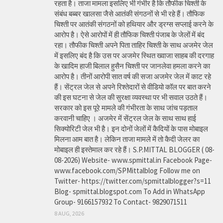
रहता है। ताजा मामला इसलिए भी गंभीर है कि तौफीक चिश्ती के
संबंध बब्बर खालसा जैसे आतंकी संगठनों से भी रहे हैं। तौफिक
चिश्ती पर आतंकी संगठनों को हथियार और ड्रग्स सप्लाई करने के
आरोप है। ऐसे आरोपों में ही तौफिक चिश्ती पंजाब के जेलों में बंद
रहा। तौफीक चिश्ती अपने पिता ताहिर चिश्ती के साथ अजमेर जेल
में इसलिए बंद है कि उस पर अजमेर स्थित ख्वाजा साहब की दरगाह
के खादिम हाजी बिलाल हुसैन चिश्ती पर जानलेवा हमला करने का
आरोप है। तीनों आरोपी सात वर्ष की सजा अजमेर जेल में काट रहे
हैं। सेंट्रल जेल से अपने रिश्तेदारों से वीडियो कॉल पर बात करने
की इस घटना से जेल की सुरक्षा व्यवस्था पर भी सवाल उठते हैं।
सरकार को इस पूरे मामले की गंभीरता के साथ जांच पड़ताल
करवानी चाहिए । अजमेर में सेंट्रल जेल के साथ साथ हाई
सिक्योरिटी जेल भी है। इन दोनों जेलों में कैदियों के पास मोबाइल
मिलना आम बात है। लेकिन ताजा मामले में तो कैदी जेलर का
मोबाइल ही इस्तेमाल कर रहे हैं। S.P.MITTAL BLOGGER ( 08-
08-2026) Website- www.spmittal.in Facebook Page-
www.facebook.com/SPMittalblog Follow me on
Twitter- https://twitter.com/spmittalblogger?s=11
Blog- spmittal.blogspot.com To Add in WhatsApp
Group- 9166157932 To Contact- 9829071511
8 AUG, 2026