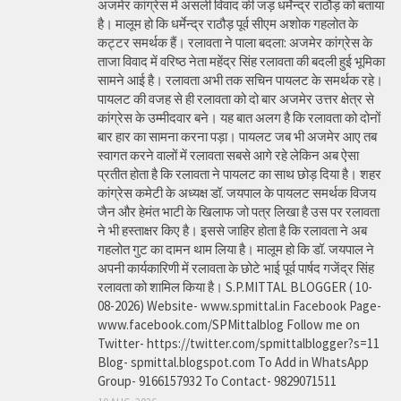
अजमेर कांग्रेस में असली विवाद की जड़ धर्मेन्द्र राठौड़ को बताया
है। मालूम हो कि धर्मेन्द्र राठौड़ पूर्व सीएम अशोक गहलोत के
कट्टर समर्थक हैं। रलावता ने पाला बदला: अजमेर कांग्रेस के
ताजा विवाद में वरिष्ठ नेता महेंद्र सिंह रलावता की बदली हुई भूमिका
सामने आई है। रलावता अभी तक सचिन पायलट के समर्थक रहे।
पायलट की वजह से ही रलावता को दो बार अजमेर उत्तर क्षेत्र से
कांग्रेस के उम्मीदवार बने। यह बात अलग है कि रलावता को दोनों
बार हार का सामना करना पड़ा। पायलट जब भी अजमेर आए तब
स्वागत करने वालों में रलावता सबसे आगे रहे लेकिन अब ऐसा
प्रतीत होता है कि रलावता ने पायलट का साथ छोड़ दिया है। शहर
कांग्रेस कमेटी के अध्यक्ष डॉ. जयपाल के पायलट समर्थक विजय
जैन और हेमंत भाटी के खिलाफ जो पत्र लिखा है उस पर रलावता
ने भी हस्ताक्षर किए है। इससे जाहिर होता है कि रलावता ने अब
गहलोत गुट का दामन थाम लिया है। मालूम हो कि डॉ. जयपाल ने
अपनी कार्यकारिणी में रलावता के छोटे भाई पूर्व पार्षद गजेंद्र सिंह
रलावता को शामिल किया है। S.P.MITTAL BLOGGER ( 10-
08-2026) Website- www.spmittal.in Facebook Page-
www.facebook.com/SPMittalblog Follow me on
Twitter- https://twitter.com/spmittalblogger?s=11
Blog- spmittal.blogspot.com To Add in WhatsApp
Group- 9166157932 To Contact- 9829071511