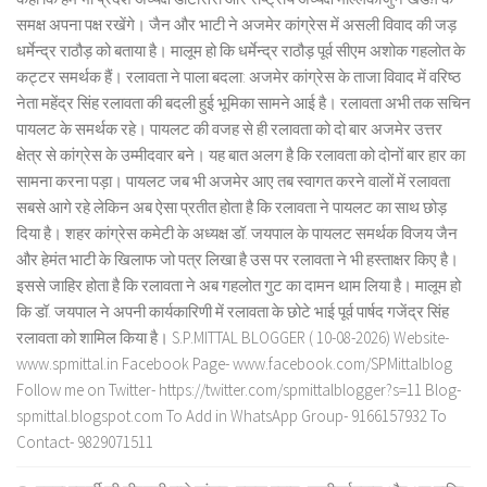
समक्ष अपना पक्ष रखेंगे। जैन और भाटी ने अजमेर कांग्रेस में असली विवाद की जड़
धर्मेन्द्र राठौड़ को बताया है। मालूम हो कि धर्मेन्द्र राठौड़ पूर्व सीएम अशोक गहलोत के
कट्टर समर्थक हैं। रलावता ने पाला बदला: अजमेर कांग्रेस के ताजा विवाद में वरिष्ठ
नेता महेंद्र सिंह रलावता की बदली हुई भूमिका सामने आई है। रलावता अभी तक सचिन
पायलट के समर्थक रहे। पायलट की वजह से ही रलावता को दो बार अजमेर उत्तर
क्षेत्र से कांग्रेस के उम्मीदवार बने। यह बात अलग है कि रलावता को दोनों बार हार का
सामना करना पड़ा। पायलट जब भी अजमेर आए तब स्वागत करने वालों में रलावता
सबसे आगे रहे लेकिन अब ऐसा प्रतीत होता है कि रलावता ने पायलट का साथ छोड़
दिया है। शहर कांग्रेस कमेटी के अध्यक्ष डॉ. जयपाल के पायलट समर्थक विजय जैन
और हेमंत भाटी के खिलाफ जो पत्र लिखा है उस पर रलावता ने भी हस्ताक्षर किए है।
इससे जाहिर होता है कि रलावता ने अब गहलोत गुट का दामन थाम लिया है। मालूम हो
कि डॉ. जयपाल ने अपनी कार्यकारिणी में रलावता के छोटे भाई पूर्व पार्षद गजेंद्र सिंह
रलावता को शामिल किया है। S.P.MITTAL BLOGGER ( 10-08-2026) Website-
www.spmittal.in Facebook Page- www.facebook.com/SPMittalblog
Follow me on Twitter- https://twitter.com/spmittalblogger?s=11 Blog-
spmittal.blogspot.com To Add in WhatsApp Group- 9166157932 To
Contact- 9829071511