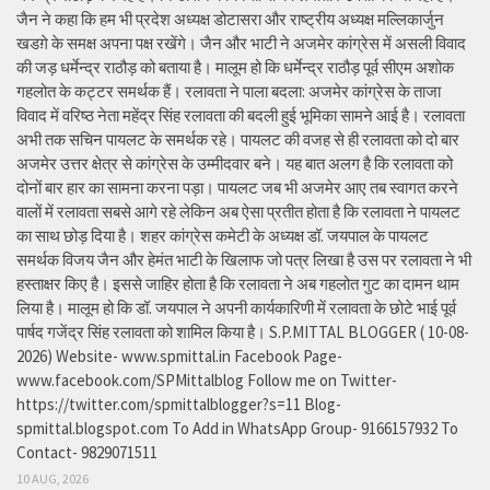
जैन ने कहा कि हम भी प्रदेश अध्यक्ष डोटासरा और राष्ट्रीय अध्यक्ष मल्लिकार्जुन
खडग़े के समक्ष अपना पक्ष रखेंगे। जैन और भाटी ने अजमेर कांग्रेस में असली विवाद
की जड़ धर्मेन्द्र राठौड़ को बताया है। मालूम हो कि धर्मेन्द्र राठौड़ पूर्व सीएम अशोक
गहलोत के कट्टर समर्थक हैं। रलावता ने पाला बदला: अजमेर कांग्रेस के ताजा
विवाद में वरिष्ठ नेता महेंद्र सिंह रलावता की बदली हुई भूमिका सामने आई है। रलावता
अभी तक सचिन पायलट के समर्थक रहे। पायलट की वजह से ही रलावता को दो बार
अजमेर उत्तर क्षेत्र से कांग्रेस के उम्मीदवार बने। यह बात अलग है कि रलावता को
दोनों बार हार का सामना करना पड़ा। पायलट जब भी अजमेर आए तब स्वागत करने
वालों में रलावता सबसे आगे रहे लेकिन अब ऐसा प्रतीत होता है कि रलावता ने पायलट
का साथ छोड़ दिया है। शहर कांग्रेस कमेटी के अध्यक्ष डॉ. जयपाल के पायलट
समर्थक विजय जैन और हेमंत भाटी के खिलाफ जो पत्र लिखा है उस पर रलावता ने भी
हस्ताक्षर किए है। इससे जाहिर होता है कि रलावता ने अब गहलोत गुट का दामन थाम
लिया है। मालूम हो कि डॉ. जयपाल ने अपनी कार्यकारिणी में रलावता के छोटे भाई पूर्व
पार्षद गजेंद्र सिंह रलावता को शामिल किया है। S.P.MITTAL BLOGGER ( 10-08-
2026) Website- www.spmittal.in Facebook Page-
www.facebook.com/SPMittalblog Follow me on Twitter-
https://twitter.com/spmittalblogger?s=11 Blog-
spmittal.blogspot.com To Add in WhatsApp Group- 9166157932 To
Contact- 9829071511
10 AUG, 2026