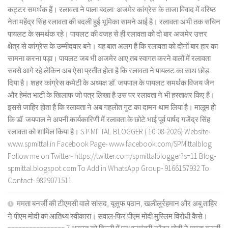
कट्टर समर्थक हैं। रलावता ने पाला बदला: अजमेर कांग्रेस के ताजा विवाद में वरिष्ठ
नेता महेंद्र सिंह रलावता की बदली हुई भूमिका सामने आई है। रलावता अभी तक सचिन
पायलट के समर्थक रहे। पायलट की वजह से ही रलावता को दो बार अजमेर उत्तर
क्षेत्र से कांग्रेस के उम्मीदवार बने। यह बात अलग है कि रलावता को दोनों बार हार का
सामना करना पड़ा। पायलट जब भी अजमेर आए तब स्वागत करने वालों में रलावता
सबसे आगे रहे लेकिन अब ऐसा प्रतीत होता है कि रलावता ने पायलट का साथ छोड़
दिया है। शहर कांग्रेस कमेटी के अध्यक्ष डॉ. जयपाल के पायलट समर्थक विजय जैन
और हेमंत भाटी के खिलाफ जो पत्र लिखा है उस पर रलावता ने भी हस्ताक्षर किए है।
इससे जाहिर होता है कि रलावता ने अब गहलोत गुट का दामन थाम लिया है। मालूम हो
कि डॉ. जयपाल ने अपनी कार्यकारिणी में रलावता के छोटे भाई पूर्व पार्षद गजेंद्र सिंह
रलावता को शामिल किया है। S.P.MITTAL BLOGGER ( 10-08-2026) Website-
www.spmittal.in Facebook Page- www.facebook.com/SPMittalblog
Follow me on Twitter- https://twitter.com/spmittalblogger?s=11 Blog-
spmittal.blogspot.com To Add in WhatsApp Group- 9166157932 To
Contact- 9829071511
ममता बनर्जी की टीएमसी वाले सांसद, यूसुफ पठान, खलीलुर्रहमान और अबु ताहिर
ने पीएम मोदी का आतिथ्य स्वीकारा। सवाल-फिर पीएम मोदी मुस्लिम विरोधी कैसे।