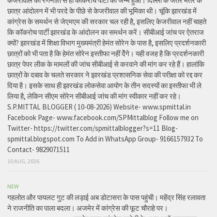
केजरीवाल की रणनीति से ही कॉकरोच पार्टी का जन्म हुआ। दिल्ली के जंतर मंतर के
छात्र आंदोलन में भी परदे के पीछे से केजरीवाल की भूमिका थी। चूंकि झारखंड में
कांग्रेस के समर्थन से जेएमएम की सरकार चल रही है, इसलिए केजरीवाल नहीं चाहते
कि कॉकरोच पार्टी झारखंड के आंदोलन का समर्थन करें। सीबीआई जांच पर ऐतराज
क्यों? झारखंड में शिक्षा विभाग मुख्यमंत्री हेमंत सोरेन के पास है, इसलिए प्रदर्शनकारी
छात्रों को भी पता है कि हेमंत सोरेन इस्तीफा नहीं देेंगे। यही वजह है कि प्रदर्शनकारी
छात्र पेपर लीक के मामलों की जांच सीबीआई से करवाने की मांग कर रहे हैं। हालांकि
छात्रों के दबाव के चलते सरकार ने झारखंड प्रशासनिक सेवा की परीक्षा को रद्द कर
दिया है। इसके साथ ही झारखंड लोकसेवा आयोग के तीन सदस्यों का इस्तीफा भी ले
लिया है, लेकिन सीएम सोरेन सीबीआई जांच की मांग स्वीकार नहीं कर रहे।
S.P.MITTAL BLOGGER ( 10-08-2026) Website- www.spmittal.in
Facebook Page- www.facebook.com/SPMittalblog Follow me on
Twitter- https://twitter.com/spmittalblogger?s=11 Blog-
spmittal.blogspot.com To Add in WhatsApp Group- 9166157932 To
Contact- 9829071511
10 AUG, 2026
NEW
गहलोत और पायलट गुट की लड़ाई अब डोटासरा के पास पहुंची। महेंद्र सिंह रलावता
ने राजनीति का पाला बदला। अजमेर में कांग्रेस की फूट चौराहे पर।