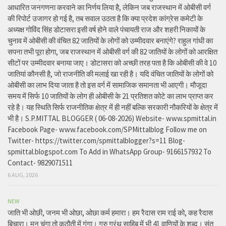
आधारित जनगणना करवाने का निर्णय लिया है, लेकिन जब राजस्थान में ओबीसी वर्ग
की रिपोर्ट उजागर हो गई है, तब सवाल उठता है कि क्या प्रदेश कांग्रेस कमेटी के
अध्यक्ष गोविंद सिंह डोटासरा इसी वर्ष होने वाले पंचायती राज और शहरी निकायों के
चुनाव में ओबीसी की वंचित 82 जातियों के लोगों को उम्मीदवार बनाएंगे? राहुल गांधी का
सपना तभी पूरा होगा, जब राजस्थान में ओबीसी वर्ग की 82 जातियों के लोगों को आरक्षित
सीटों पर उम्मीदवार बनाया जाए। डोटासरा को अच्छी तरह पता है कि ओबीसी की वे 10
जातियां कौनसी है, जो राजनीति की मलाई खा रही है। यदि वंचित जातियों के लोगों को
ओबीसी का लाभ दिया जाता है तो इस वर्ग में सामाजिक समानता भी आएगी। मौजूदा
समय में सिर्फ 10 जातियों के लोग ही ओबीसी के 21 प्रतिशत कोटे का लाभ प्राप्त कर
रहे है। यह स्थिति सिर्फ राजनीतिक क्षेत्र में ही नहीं बल्कि सरकारी नौकरियों के क्षेत्र में
भी है। S.P.MITTAL BLOGGER ( 06-08-2026) Website- www.spmittal.in
Facebook Page- www.facebook.com/SPMittalblog Follow me on
Twitter- https://twitter.com/spmittalblogger?s=11 Blog-
spmittal.blogspot.com To Add in WhatsApp Group- 9166157932 To
Contact- 9829071511
6 AUG, 2026
NEW
जाति भी ओछी, जनम भी ओछा, ओछा कर्म हमारा। हम रैदास राम राई को, कह रैदास
बिचारा। मन चंगा तो कठौती में गंगा। गुरु ग्रंथ साहिब में भी 41 वाणियों के शब्द। संत