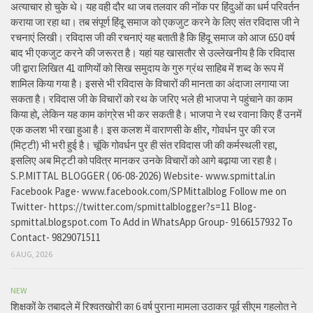
अत्याचार हो चुके थे। यह वही दौर था जब तलवार की नोंक पर हिंदुओं का धर्म परिवर्तन
कराया जा रहा था। तब संपूर्ण हिंदू समाज को एकजुट करने के लिए संत रविदास जी ने
रचनाएं लिखी। रविदास जी की रचनाएं यह बताती है कि हिंदू समाज को आज 650 वर्ष
बाद भी एकजुट करने की जरूरत है। यहां यह खासतौर से उल्लेखनीय है कि रविदास
जी द्वारा लिखित 41 वाणियोंं को सिख समुदाय के गुरु ग्रंथ साहिब में शब्द के रूप में
शामिल किया गया है। इससे भी रविदास के विचारों की मानता का अंदाजा लगाया जा
सकता है। रविदास जी के विचारों को रथ के जरिए भले ही भाजपा ने पहुंचाने का काम
किया हो, लेकिन यह काम कांग्रेस भी कर सकती है। भाजपा ने रथ रवाना किए हैं उनमें
एक कलश भी रखा हुआ है। इस कलश में वाराणसी के क्षीर, गोवर्धन पुर की रज
(मिट्टी) भी भरी हुई है। चूंकि गोवर्धन पुर ही संत रविदास जी की कर्मस्थली रहा,
इसलिए अब मिट्टी को पवित्र मानकर उनके विचारों को आगे बढ़ाया जा रहा है।
S.P.MITTAL BLOGGER ( 06-08-2026) Website- www.spmittal.in
Facebook Page- www.facebook.com/SPMittalblog Follow me on
Twitter- https://twitter.com/spmittalblogger?s=11 Blog-
spmittal.blogspot.com To Add in WhatsApp Group- 9166157932 To
Contact- 9829071511
6 AUG, 2026
NEW
शिक्षकों के तबादले में रिश्वतखोरी का 6 वर्ष पुराना मामला उठाकर पूर्व सीएम गहलोत ने