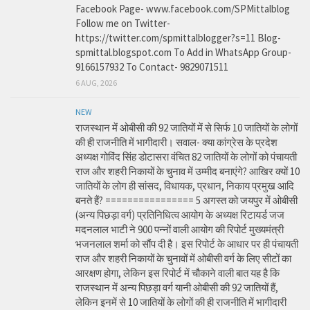
Facebook Page- www.facebook.com/SPMittalblog
Follow me on Twitter-
https://twitter.com/spmittalblogger?s=11 Blog-
spmittal.blogspot.com To Add in WhatsApp Group-
9166157932 To Contact- 9829071511
6 AUG, 2026
NEW
राजस्थान में ओबीसी की 92 जातियों में से सिर्फ 10 जातियों के लोगों
की ही राजनीति में भागीदारी। सवाल- क्या कांग्रेस के प्रदेश
अध्यक्ष गोविंद सिंह डोटासरा वंचित 82 जातियों के लोगों को पंचायती
राज और शहरी निकायों के चुनाव में उम्मीद बनाएंगे? आखिर क्यों 10
जातियों के लोग ही सांसद, विधायक, प्रधान, निकाय प्रमुख आदि
बनते हैं? ================ 5 अगस्त को जयपुर में ओबीसी
(अन्य पिछड़ा वर्ग) प्रतिनिधित्व आयोग के अध्यक्ष रिटायर्ड जज
मदनलाल भाटी ने 900 पन्नों वाली आयोग की रिपोर्ट मुख्यमंत्री
भजनलाल शर्मा को सौंप दी है। इस रिपोर्ट के आधार पर ही पंचायती
राज और शहरी निकायों के चुनावों में ओबीसी वर्ग के लिए सीटों का
आरक्षण होगा, लेकिन इस रिपोर्ट में चौकाने वाली बात यह है कि
राजस्थान में अन्य पिछड़ा वर्ग यानी ओबीसी की 92 जातियों हैं,
लेकिन इनमें से 10 जातियों के लोगों की ही राजनीति में भागीदारी