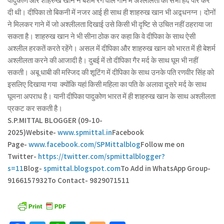
पादुकोण और शाहरुख खान ने बेशर्म रंग वाले गाने में अश्लीलता की सभी हदें पार कर
दी थी। दीपिका तो बिकनी में नजर आई ही साथ ही शाहरुख खान भी अद्र्धनग्न। दोनों
ने मिलकर गाने में जो अश्लीलता दिखाई उसे किसी भी दृष्टि से उचित नहीं ठहराया जा
सकता है। शाहरुख खान ने भी सीना ठोक कर कहा कि वे दीपिका के साथ ऐसी
अश्लील हरकतें करते रहेंगे। असल में दीपिका और शाहरुख खान को भारत में ही बेशर्म
अश्लीलता करने की आजादी है। दुबई में तो दीपिका गैर मर्द के साथ घूम भी नहीं
सकती। अबू धाबी की मस्जिद की शूटिंग में दीपिका के साथ उनके पति रणवीर सिंह को
इसलिए दिखाया गया क्योंकि यहां किसी महिला का पति के अलावा दूसरे मर्द के साथ
घूमना अपराध है। यानी दीपिका पादुकोण भारत में ही शाहरुख खान के साथ अश्लीलता
प्रकट कर सकती है।
S.P.MITTAL BLOGGER (09-10-
2025)
Website-
www.spmittal.in
Facebook
Page-
www.facebook.com/SPMittalblog
Follow me on
Twitter-
https://twitter.com/spmittalblogger?
s=11
Blog-
spmittal.blogspot.com
To Add in WhatsApp Group-
9166157932
To Contact- 9829071511