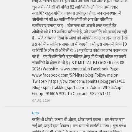
सिंह डोटासरा इसी वर्ष होने वाले पंचायती राज और शहरी निकायों के
चुनाव में ओबीसी की वंचित 82 जातियों के लोगों को उम्मीदवार
बनाएंगे? राहुल गांधी का सपना तभी पूरा होगा, जब राजस्थान में
ओबीसी वर्ग की 82 जातियों के लोगों को आरक्षित सीटों पर
उम्मीदवार बनाया जाए। डोटासरा को अच्छी तरह पता है कि
ओबीसी की वे 10 जातियां कौनसी है, जो राजनीति की मलाई खा रही
है। यदि वंचित जातियों के लोगों को ओबीसी का लाभ दिया जाता है तो
इस वर्ग में सामाजिक समानता भी आएगी। मौजूदा समय में सिर्फ 10
जातियों के लोग ही ओबीसी के 21 प्रतिशत कोटे का लाभ प्राप्त कर
रहे है। यह स्थिति सिर्फ राजनीतिक क्षेत्र में ही नहीं बल्कि सरकारी
नौकरियों के क्षेत्र में भी है। S.P.MITTAL BLOGGER ( 06-08-
2026) Website- www.spmittal.in Facebook Page-
www.facebook.com/SPMittalblog Follow me on
Twitter- https://twitter.com/spmittalblogger?s=11
Blog- spmittal.blogspot.com To Add in WhatsApp
Group- 9166157932 To Contact- 9829071511
6 AUG, 2026
NEW
जाति भी ओछी, जनम भी ओछा, ओछा कर्म हमारा। हम रैदास राम
राई को, कह रैदास बिचारा। मन चंगा तो कठौती में गंगा। गुरु ग्रंथ
साहिब में भी 41 वाणियों के शब्द। संत रविदास जी का यह विचार