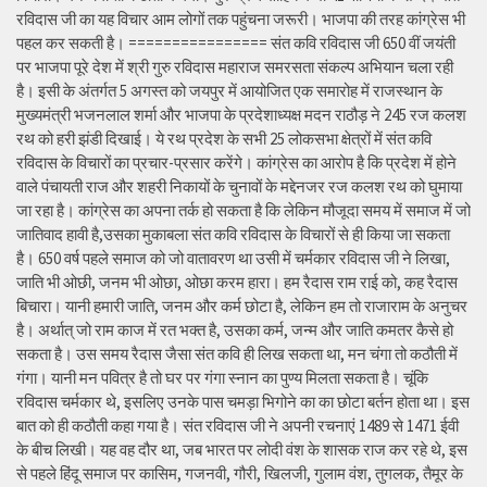
रविदास जी का यह विचार आम लोगों तक पहुंचना जरूरी। भाजपा की तरह कांग्रेस भी
पहल कर सकती है। ================ संत कवि रविदास जी 650 वीं जयंती
पर भाजपा पूरे देश में श्री गुरु रविदास महाराज समरसता संकल्प अभियान चला रही
है। इसी के अंतर्गत 5 अगस्त को जयपुर में आयोजित एक समारोह में राजस्थान के
मुख्यमंत्री भजनलाल शर्मा और भाजपा के प्रदेशाध्यक्ष मदन राठौड़ ने 245 रज कलश
रथ को हरी झंडी दिखाई। ये रथ प्रदेश के सभी 25 लोकसभा क्षेत्रों में संत कवि
रविदास के विचारों का प्रचार-प्रसार करेंगे। कांग्रेस का आरोप है कि प्रदेश में होने
वाले पंचायती राज और शहरी निकायों के चुनावों के मद्देनजर रज कलश रथ को घुमाया
जा रहा है। कांग्रेस का अपना तर्क हो सकता है कि लेकिन मौजूदा समय में समाज में जो
जातिवाद हावी है,उसका मुकाबला संत कवि रविदास के विचारों से ही किया जा सकता
है। 650 वर्ष पहले समाज को जो वातावरण था उसी में चर्मकार रविदास जी ने लिखा,
जाति भी ओछी, जनम भी ओछा, ओछा करम हारा। हम रैदास राम राई को, कह रैदास
बिचारा। यानी हमारी जाति, जनम और कर्म छोटा है, लेकिन हम तो राजाराम के अनुचर
है। अर्थात् जो राम काज में रत भक्त है, उसका कर्म, जन्म और जाति कमतर कैसे हो
सकता है। उस समय रैदास जैसा संत कवि ही लिख सकता था, मन चंगा तो कठौती में
गंगा। यानी मन पवित्र है तो घर पर गंगा स्नान का पुण्य मिलता सकता है। चूंकि
रविदास चर्मकार थे, इसलिए उनके पास चमड़ा भिगोने का का छोटा बर्तन होता था। इस
बात को ही कठौती कहा गया है। संत रविदास जी ने अपनी रचनाएं 1489 से 1471 ईवी
के बीच लिखी। यह वह दौर था, जब भारत पर लोदी वंश के शासक राज कर रहे थे, इस
से पहले हिंदू समाज पर कासिम, गजनवी, गौरी, खिलजी, गुलाम वंश, तुगलक, तैमूर के