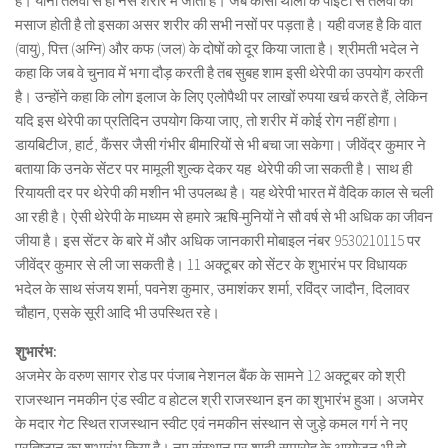
है। यानी तलवों से ही नसें शरीर में जाती है। जब कांसा थाली के पाइंटों से तलवों की
मसाज होती है तो इसका असर शरीर की सभी नसों पर पड़ता है। यही वजह है कि वात
(वायु), पित्त (अग्नि) और कफ (जल) के दोषों को दूर किया जाता है। श्रीमती भदेल ने
कहा कि जब वे चुनाव में भगा दौड़ करती है तब सुबह शाम इसी थेरेपी का उपयोग करती
है। उन्होंने कहा कि लोग इलाज के लिए एलोपैथी पर लाखों रुपया खर्च करते हैं, लेकिन
यदि इस थेरेपी का प्रतिदिन उपयोग किया जाए, तो शरीर में कोई रोग नहीं होगा।
डायबिटीज, हार्ट, कैंसर जैसी गंभीर बीमारियों से भी बचा जा सकेगा। जीवेंद्र कुमार ने
बताया कि उनके सेंटर पर मामूली शुल्क देकर यह थेरेपी की जा सकती है। साथ ही
रियायती दर पर थेरेपी की मशीन भी उपलब्ध है। यह थेरेपी भारत में वैदिक काल से चली
आ रही है। ऐसी थेरेपी के माध्यम से हमारे ऋषि-मुनियों ने सौ वर्ष से भी अधिक का जीवन
जीया है। इस सेंटर के बारे में और अधिक जानकारी मोबाइल नंबर 9530210115 पर
जीवेंद्र कुमार से ली जा सकती है। 11 अक्टूबर को सेंटर के शुभारंभ पर विधायक
भदेल के साथ संजय शर्मा, पवनेश कुमार, उमाशंकर शर्मा, रविंद्र जादौन, दिलावर
चौहान, एसके सूरी आदि भी उपस्थित रहे।
शुभारंभ:
अजमेर के वरुण सागर रोड पर पंजाब नेशनल बैंक के सामने 12 अक्टूबर को श्री
राजस्थान नमकीन एंड स्वीट व होटल श्री राजस्थान इन का शुभारंभ हुआ। अजमेर
के मदार गेट स्थित राजस्थान स्वीट एवं नमकीन संस्थान से जुड़े कमल गर्ग ने नए
प्रतिष्ठान का शुभारंभ किया है। नए संस्थान पर शादी-समारोह के आयोजन भी हो