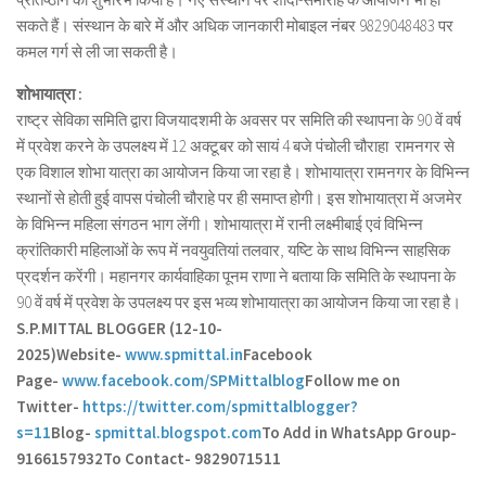
सकते हैं। संस्थान के बारे में और अधिक जानकारी मोबाइल नंबर 9829048483 पर
कमल गर्ग से ली जा सकती है।
शोभायात्रा :
राष्ट्र सेविका समिति द्वारा विजयादशमी के अवसर पर समिति की स्थापना के 90 वें वर्ष
में प्रवेश करने के उपलक्ष्य में 12 अक्टूबर को सायं 4 बजे पंचोली चौराहा रामनगर से
एक विशाल शोभा यात्रा का आयोजन किया जा रहा है। शोभायात्रा रामनगर के विभिन्न
स्थानों से होती हुई वापस पंचोली चौराहे पर ही समाप्त होगी। इस शोभायात्रा में अजमेर
के विभिन्न महिला संगठन भाग लेंगी। शोभायात्रा में रानी लक्ष्मीबाई एवं विभिन्न
क्रांतिकारी महिलाओं के रूप में नवयुवतियां तलवार, यष्टि के साथ विभिन्न साहसिक
प्रदर्शन करेंगी। महानगर कार्यवाहिका पूनम राणा ने बताया कि समिति के स्थापना के
90 वें वर्ष में प्रवेश के उपलक्ष्य पर इस भव्य शोभायात्रा का आयोजन किया जा रहा है।
S.P.MITTAL BLOGGER (12-10-
2025)
Website-
www.spmittal.in
Facebook
Page-
www.facebook.com/SPMittalblog
Follow me on
Twitter-
https://twitter.com/spmittalblogger?
s=11
Blog-
spmittal.blogspot.com
To Add in WhatsApp Group-
9166157932
To Contact- 9829071511