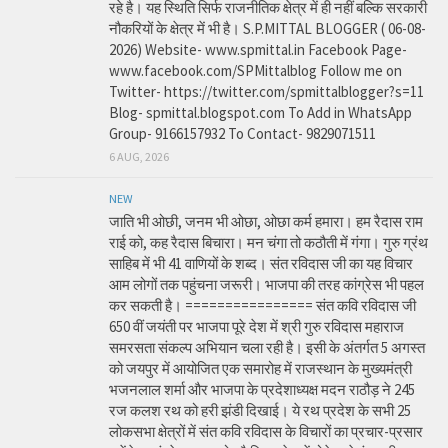
रहे है। यह स्थिति सिर्फ राजनीतिक क्षेत्र में ही नहीं बल्कि सरकारी
नौकरियों के क्षेत्र में भी है। S.P.MITTAL BLOGGER ( 06-08-
2026) Website- www.spmittal.in Facebook Page-
www.facebook.com/SPMittalblog Follow me on
Twitter- https://twitter.com/spmittalblogger?s=11
Blog- spmittal.blogspot.com To Add in WhatsApp
Group- 9166157932 To Contact- 9829071511
6 AUG, 2026
NEW
जाति भी ओछी, जनम भी ओछा, ओछा कर्म हमारा। हम रैदास राम
राई को, कह रैदास बिचारा। मन चंगा तो कठौती में गंगा। गुरु ग्रंथ
साहिब में भी 41 वाणियों के शब्द। संत रविदास जी का यह विचार
आम लोगों तक पहुंचना जरूरी। भाजपा की तरह कांग्रेस भी पहल
कर सकती है। ================ संत कवि रविदास जी
650 वीं जयंती पर भाजपा पूरे देश में श्री गुरु रविदास महाराज
समरसता संकल्प अभियान चला रही है। इसी के अंतर्गत 5 अगस्त
को जयपुर में आयोजित एक समारोह में राजस्थान के मुख्यमंत्री
भजनलाल शर्मा और भाजपा के प्रदेशाध्यक्ष मदन राठौड़ ने 245
रज कलश रथ को हरी झंडी दिखाई। ये रथ प्रदेश के सभी 25
लोकसभा क्षेत्रों में संत कवि रविदास के विचारों का प्रचार-प्रसार