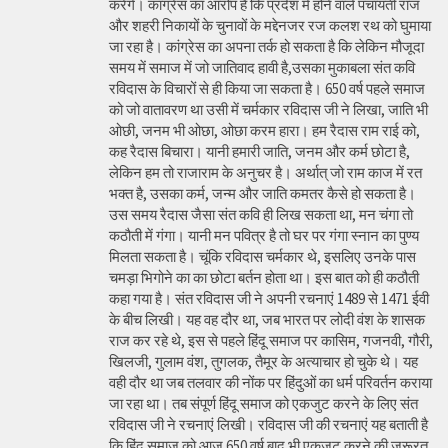
करेंगे। कांग्रेस का आरोप है कि प्रदेश में होने वाले पंचायती राज
और शहरी निकायों के चुनावों के मद्देनजर रज कलश रथ को घुमाया
जा रहा है। कांग्रेस का अपना तर्क हो सकता है कि लेकिन मौजूदा
समय में समाज में जो जातिवाद हावी है,उसका मुकाबला संत कवि
रविदास के विचारों से ही किया जा सकता है। 650 वर्ष पहले समाज
को जो वातावरण था उसी में चर्मकार रविदास जी ने लिखा, जाति भी
ओछी, जनम भी ओछा, ओछा करम हारा। हम रैदास राम राई को,
कह रैदास बिचारा। यानी हमारी जाति, जनम और कर्म छोटा है,
लेकिन हम तो राजाराम के अनुचर है। अर्थात् जो राम काज में रत
भक्त है, उसका कर्म, जन्म और जाति कमतर कैसे हो सकता है।
उस समय रैदास जैसा संत कवि ही लिख सकता था, मन चंगा तो
कठौती में गंगा। यानी मन पवित्र है तो घर पर गंगा स्नान का पुण्य
मिलता सकता है। चूंकि रविदास चर्मकार थे, इसलिए उनके पास
चमड़ा भिगोने का का छोटा बर्तन होता था। इस बात को ही कठौती
कहा गया है। संत रविदास जी ने अपनी रचनाएं 1489 से 1471 ईवी
के बीच लिखी। यह वह दौर था, जब भारत पर लोदी वंश के शासक
राज कर रहे थे, इस से पहले हिंदू समाज पर कासिम, गजनवी, गौरी,
खिलजी, गुलाम वंश, तुगलक, तैमूर के अत्याचार हो चुके थे। यह
वही दौर था जब तलवार की नोंक पर हिंदुओं का धर्म परिवर्तन कराया
जा रहा था। तब संपूर्ण हिंदू समाज को एकजुट करने के लिए संत
रविदास जी ने रचनाएं लिखी। रविदास जी की रचनाएं यह बताती है
कि हिंदू समाज को आज 650 वर्ष बाद भी एकजुट करने की जरूरत