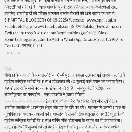
एक कलश भी रखा हुआ है। इस कलश में वाराणसी के क्षीर, गोवर्धन पुर की रज
(मिट्टी) भी भरी हुई है। चूंकि गोवर्धन पुर ही संत रविदास जी की कर्मस्थली रहा,
इसलिए अब मिट्टी को पवित्र मानकर उनके विचारों को आगे बढ़ाया जा रहा है।
S.P.MITTAL BLOGGER ( 06-08-2026) Website- www.spmittal.in
Facebook Page- www.facebook.com/SPMittalblog Follow me on
Twitter- https://twitter.com/spmittalblogger?s=11 Blog-
spmittal.blogspot.com To Add in WhatsApp Group- 9166157932 To
Contact- 9829071511
6 AUG, 2026
NEW
शिक्षकों के तबादले में रिश्वतखोरी का 6 वर्ष पुराना मामला उठाकर पूर्व सीएम गहलोत ने
प्रदेश कांग्रेस कमेटी के अध्यक्ष डोटासरा को 30 जुलाई वाले बयान का जवाब दिया।
यह डोटासरा के जले पर नमक छिड़कना जैसा है। जयपुर रेलवे स्टेशन पर
लोकप्रियता का प्रदर्शन। स्वयं गहलोत ने डाला वीडियो।
================= 2 अगस्त को कांग्रेस के वरिष्ठ नेता और पूर्व सीएम
अशोक गहलोत ने अपने गृह क्षेत्र जोधपुर के दौरे पर रहे। गहलोत ने अपनी आदत के
मुताबिक जमकर बयानबाजी की। गहलोत ने राजनीतिक चतुराई से गत 30 जुलाई को
प्रदेश कांग्रेस कमेटी के अध्यक्ष गोविंद सिंह डोटासरा के बयान का भी जवाब दिया।
मालूम हो कि 30 जुलाई को पूर्व मंत्री महेंद्रजीत सिंह मालवीय और उनके समर्थक