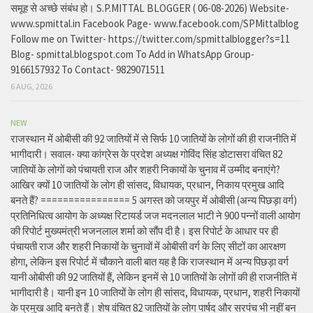
समूह से अच्छे संबंध हो। S.P.MITTAL BLOGGER ( 06-08-2026) Website-
www.spmittal.in Facebook Page- www.facebook.com/SPMittalblog
Follow me on Twitter- https://twitter.com/spmittalblogger?s=11
Blog- spmittal.blogspot.com To Add in WhatsApp Group-
9166157932 To Contact- 9829071511
6 AUG, 2026
NEW
राजस्थान में ओबीसी की 92 जातियों में से सिर्फ 10 जातियों के लोगों की ही राजनीति में
भागीदारी। सवाल- क्या कांग्रेस के प्रदेश अध्यक्ष गोविंद सिंह डोटासरा वंचित 82
जातियों के लोगों को पंचायती राज और शहरी निकायों के चुनाव में उम्मीद बनाएंगे?
आखिर क्यों 10 जातियों के लोग ही सांसद, विधायक, प्रधान, निकाय प्रमुख आदि
बनते हैं? ================ 5 अगस्त को जयपुर में ओबीसी (अन्य पिछड़ा वर्ग)
प्रतिनिधित्व आयोग के अध्यक्ष रिटायर्ड जज मदनलाल भाटी ने 900 पन्नों वाली आयोग
की रिपोर्ट मुख्यमंत्री भजनलाल शर्मा को सौंप दी है। इस रिपोर्ट के आधार पर ही
पंचायती राज और शहरी निकायों के चुनावों में ओबीसी वर्ग के लिए सीटों का आरक्षण
होगा, लेकिन इस रिपोर्ट में चौकाने वाली बात यह है कि राजस्थान में अन्य पिछड़ा वर्ग
यानी ओबीसी की 92 जातियों हैं, लेकिन इनमें से 10 जातियों के लोगों की ही राजनीति में
भागीदारी है। यानी इन 10 जातियों के लोग ही सांसद, विधायक, प्रधान, शहरी निकायों
के प्रमुख आदि बनते हैं। शेष वंचित 82 जातियों के लोग पार्षद और सरपंच भी नहीं बन