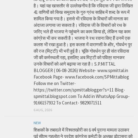
है। यहां यह खासतौर से उल्लेखनीय है कि रविदास जी द्वारा लिखित
41 वाणियोंं को सिख समुदाय के गुरु ग्रंथ साहिब में शब्द के रूप में
शामिल किया गया है। इससे भी रविदास के विचारों की मानता का
अंदाजा लगाया जा सकता है। रविदास जी के विचारों को रथ के
जरिए भले ही भाजपा ने पहुंचाने का काम किया हो, लेकिन यह काम
कांग्रेस भी कर सकती है। भाजपा ने रथ रवाना किए हैं उनमें एक
कलश भी रखा हुआ है। इस कलश में वाराणसी के क्षीर, गोवर्धन पुर
की रज (मिट्टी) भी भरी हुई है। चूंकि गोवर्धन पुर ही संत रविदास
जी की कर्मस्थली रहा, इसलिए अब मिट्टी को पवित्र मानकर
उनके विचारों को आगे बढ़ाया जा रहा है। S.P.MITTAL
BLOGGER ( 06-08-2026) Website- www.spmittal.in
Facebook Page- www.facebook.com/SPMittalblog
Follow me on Twitter-
https://twitter.com/spmittalblogger?s=11 Blog-
spmittal.blogspot.com To Add in WhatsApp Group-
9166157932 To Contact- 9829071511
6 AUG, 2026
NEW
शिक्षकों के तबादले में रिश्वतखोरी का 6 वर्ष पुराना मामला उठाकर
पूर्व सीएम गहलोत ने प्रदेश कांग्रेस कमेटी के अध्यक्ष डोटासरा को