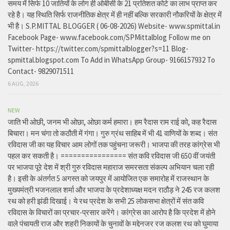
समय में सिर्फ 10 जातियों के लोग ही ओबीसी के 21 प्रतिशत कोटे का लाभ प्राप्त कर
रहे है। यह स्थिति सिर्फ राजनीतिक क्षेत्र में ही नहीं बल्कि सरकारी नौकरियों के क्षेत्र में
भी है। S.P.MITTAL BLOGGER ( 06-08-2026) Website- www.spmittal.in
Facebook Page- www.facebook.com/SPMittalblog Follow me on
Twitter- https://twitter.com/spmittalblogger?s=11 Blog-
spmittal.blogspot.com To Add in WhatsApp Group- 9166157932 To
Contact- 9829071511
6 AUG, 2026
NEW
जाति भी ओछी, जनम भी ओछा, ओछा कर्म हमारा। हम रैदास राम राई को, कह रैदास
बिचारा। मन चंगा तो कठौती में गंगा। गुरु ग्रंथ साहिब में भी 41 वाणियों के शब्द। संत
रविदास जी का यह विचार आम लोगों तक पहुंचना जरूरी। भाजपा की तरह कांग्रेस भी
पहल कर सकती है। ================ संत कवि रविदास जी 650 वीं जयंती
पर भाजपा पूरे देश में श्री गुरु रविदास महाराज समरसता संकल्प अभियान चला रही
है। इसी के अंतर्गत 5 अगस्त को जयपुर में आयोजित एक समारोह में राजस्थान के
मुख्यमंत्री भजनलाल शर्मा और भाजपा के प्रदेशाध्यक्ष मदन राठौड़ ने 245 रज कलश
रथ को हरी झंडी दिखाई। ये रथ प्रदेश के सभी 25 लोकसभा क्षेत्रों में संत कवि
रविदास के विचारों का प्रचार-प्रसार करेंगे। कांग्रेस का आरोप है कि प्रदेश में होने
वाले पंचायती राज और शहरी निकायों के चुनावों के मद्देनजर रज कलश रथ को घुमाया