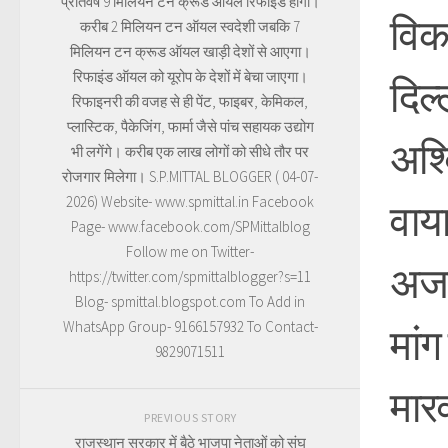
प्रतिवर्ष 9 मिलियन टन क्रूड ऑयल रिफाइंड होगा।
विक
करीब 2 मिलियन टन ऑयल स्वदेशी जबकि 7
मिलियन टन क्रूड ऑयल खाड़ी देशों से आएगा।
रिफाइंड ऑयल को यूरोप के देशों में बेचा जाएगा।
दिल्
रिफाइनरी की वजह से ही पेंट, फाइबर, केमिकल,
प्लास्टिक, पैकेजिंग, फार्मा जैसे पांच सहायक उद्योग
अश्व
भी लगेंगे। करीब एक लाख लोगों को सीधे तौर पर
रोजगार मिलेगा। S.P.MITTAL BLOGGER ( 04-07-
2026) Website- www.spmittal.in Facebook
वाया
Page- www.facebook.com/SPMittalblog
Follow me on Twitter-
अजम
https://twitter.com/spmittalblogger?s=11
Blog- spmittal.blogspot.com To Add in
WhatsApp Group- 9166157932 To Contact-
मां
9829071511
मार
PREVIOUS STORY
राजस्थान सरकार में बैठे भाजपा नेताओं को संघ