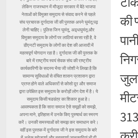
टोंक
लेकिन राजस्थान में मौजूदा सरकार में बैठे भाजपा
नेताओं को विमुक्त समुदाय से संवाद करने से पहले
की प
संघ प्रचारक दुर्गादास जी की पुस्तक अपने घुमंतू पढ़
लेनी चाहिए। पुलिस जिन घुमंतू, अद्र्धघुमंतू और
पानी
विमुक्त समुदाय के लोगों पर लाठियां बरसा रही है, वे
डीएनटी समुदाय के लोगों का देश की आजादी में
महत्वपूर्ण योगदान रहा है। दुर्गादास जी की पुस्तक के
निगर
बारे में राष्ट्रीय स्वयं सेवक संघ की राष्ट्रीय
कार्यकारिणी के सदस्य भैया जी जोशी ने लिखा है कि
जुल
सामान्य सुविधाओं से वंचित शासन प्रशासन द्वारा
प्राप्त होने वाले अधिकारों से कोसो दूर और समाज
द्वारा उपेक्षित इस समुदाय के करोड़ों लोग देश में है। ये
मीटर
समुदाय किसी षडय़ंत्र का शिकार हुआ हे।
आवश्यकता है कि सारा समाज ऐसे समूहों को समझे,
313
अपना माने, इतिहास में उनके किए पुरुषार्थ का स्मरण
करें। उनकी समस्याओं को समझ कर समाधान करे।
वहीं इस पुस्तक में दुर्गादास जी ने इस समुदाय के बारे
करी
में अनेक खोजपूर्ण और महत्वपूर्ण जानकारियां भी दी