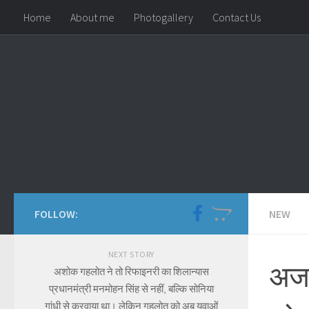
Home
About me
Photogallery
Contact Us
Skip to content
FOLLOW:
NEW
NEXT STORY
अजम
अशोक गहलोत ने तो रिफाइनरी का शिलान्यास
प्रधानमंत्री मनमोहन सिंह से नहीं, बल्कि सोनिया
गांधी से करवाया था। लेकिन गहलोत को अब युवाओं