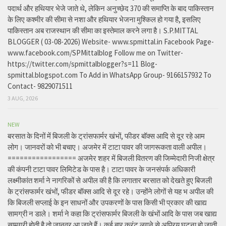
पदार्थ और हथियार भेजे जाते थे, लेकिन अनुच्छेद 370 की समाप्ति के बाद पाकिस्तान
के लिए कश्मीर की सीमा से नशा और हथियार भेजना मुश्किल हो गया है, इसलिए
पाकिस्तान अब राजस्थान की सीमा का इस्तेमाल करने लगा है। S.P.MITTAL
BLOGGER ( 03-08-2026) Website- www.spmittal.in Facebook Page-
www.facebook.com/SPMittalblog Follow me on Twitter-
https://twitter.com/spmittalblogger?s=11 Blog-
spmittal.blogspot.com To Add in WhatsApp Group- 9166157932 To
Contact- 9829071511
3 AUG, 2026
NEW
बरसात के दिनों में बिजली के ट्रांसफार्मर खंभों, फीडर बॉक्स आदि से दूर रहे आम
लोग। जानवरों को भी बचाए। अजमेर में टाटा पावर की जागरूकता वाली अपील।
================= अजमेर शहर में बिजली वितरण की जिम्मेदारी निजी क्षेत्र
की कंपनी टाटा पावर लिमिटेड के पास है। टाटा पावर के जनसंपर्क अधिकारी
लक्ष्मीकांत शर्मा ने नागरिकों से अपील की है कि लगातार बरसात को देखते हुए बिजली
के ट्रांसफार्मर खंभों, फीडर बॉक्स आदि से दूर रहे। उन्होंने लोगों से यह भ अपील की
कि बिजली सप्लाई के इन साधनों और उपकरणों के पास किसी भी प्रकार की खाद्य
सामग्री न डाले। शर्मा ने कहा कि ट्रांसफार्मर बिजली के खंभों आदि के पास जब खाद्य
सामग्री होती है तो जानवर आ जाते हैं। कई बार करंट लगने से अप्रिय घटना हो जाती