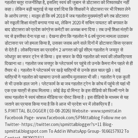
गहलोत चतुर राजनीतिज्ञ है, इसलिए स्वयं की जुबान से डोटासरा को रिश्वतखोर नहीं
कहा। लेकिन बड़ी चतुराई से यह दर्शा दिया कि शिक्षकों ने डोटासरा पर भी रिश्वत लेने
के आरोप लगाए। मालूम हो कि वर्ष 2018 में जब गहलोत मुख्यमंत्री बने तब डोटासरा
को स्कूली शिक्षा मंत्री बनाया गया था, लेकिन 2020 में सचिन पायलट की बगावत के
बाद डोटासरा को प्रदेश कांग्रेस कमेटी का अध्यक्ष बना दिया। तब उन्हें शिक्षा मंत्री के
पद से इस्तीफा देना पड़ा था। देखना होगा कि गहलोत ने 6 वर्ष पुराना मामला उठाकर
डोटासरा पर जो हमला किया है, उसका जवाब आने वाले दिनों में डोटासरा किस प्रकार
से देते हैं। लोकप्रियता का प्रदर्शन 2 अगस्त को पूर्व सीएम गहलोत ने जयपुर से
जोधपुर का सफर ट्रेन से किया। इस सफर के पीछे गहलोत को स्वयं की लोकप्रियता
दिखाना था। गहलोत जब जयपुर के प्लेटफार्म पर पहुंचे तो उनके कैमरा मैन पहले से ही
तैयार थे। गहलोत ने प्लेटफार्म पर खड़े यात्रियों से उनके हाल चाल पूछे। कई
यात्रियों ने गहलोत को पहचाना उनसे आत्मीय मुलाकात भी की। गहलोत ने एक कुली
से भी उसके हाल जाने। प्लेटफार्म के बा जब गहलोत ट्रेन के कोच में पहुंचे तो यहां भी
एक एक यात्री से हाथ मिलाया। कोई डेढ़ दो मिनट के इस वीडियो को फिल्मी गाने के
साथ गहलोत ने स्वयं सोशल मीडिया पर पोस्ट किया है। इस वीडियो के माध्यम से यह
जताने का प्रयास किया गया है कि वे आज भी प्रदेश भर में लोकप्रिय हैं।
S.P.MITTAL BLOGGER ( 03-08-2026) Website- www.spmittal.in
Facebook Page- www.facebook.com/SPMittalblog Follow me on
Twitter- https://twitter.com/spmittalblogger?s=11 Blog-
spmittal.blogspot.com To Add in WhatsApp Group- 9166157932 To
Contact- 9829071511