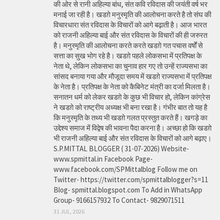
की ओर से रानी अहिल्या बांध, संत कवि रविदास की जयंती वर्ष भर
मनाई जा रही है। खडग़े मनुस्मृति की आलोचना करते है तो संघ की
विचारधारा संत रविदास के विचारों को आगे बढ़ाती है। आज भारत
को राजनी अहिल्या बाई और संत रविदास के विचारों की ही जरुरत
है। मनुस्मृति की आलोचना करते करते खडग़े गत पचास वर्षों से
सत्ता का सुख भोग रहे है। खडग़े पहले लोकसभा में प्रतिपक्ष के
नेता थे, लेकिन लोकसभा का चुनाव हार गए तो उन्हें राज्यसभा का
सांसद बनाया गया और मौजूदा समय में खडग़े राज्यसभा में प्रतिपक्ष
के नेता है। प्रतिपक्ष के नेता को कैबिनेट मंत्री का दर्जा मिलता है।
सनातन धर्म को लेकर खडग़े के कुछ भी विचार हो, लेकिन कांग्रेस
ने खडग़े को राष्ट्रीय अध्यक्ष भी बना रखा है। गंभीर बात तो यह है
कि मनुस्मृति के तथ्य भी खडग़े गलत प्रस्तुत करते हैं। खगड़े का
उद्देश्य समाज में विद्वेष की भावना पैदा करना है। अच्छा हो कि खडग़े
भी राजनी अहिल्या बाई और संत रविदास के विचारों को आगे बढ़ाए।
S.P.MITTAL BLOGGER ( 31-07-2026) Website-
www.spmittal.in Facebook Page-
www.facebook.com/SPMittalblog Follow me on
Twitter- https://twitter.com/spmittalblogger?s=11
Blog- spmittal.blogspot.com To Add in WhatsApp
Group- 9166157932 To Contact- 9829071511
31 JUL, 2026