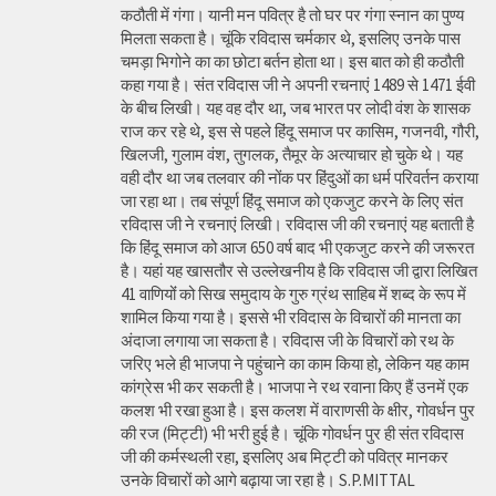
कठौती में गंगा। यानी मन पवित्र है तो घर पर गंगा स्नान का पुण्य
मिलता सकता है। चूंकि रविदास चर्मकार थे, इसलिए उनके पास
चमड़ा भिगोने का का छोटा बर्तन होता था। इस बात को ही कठौती
कहा गया है। संत रविदास जी ने अपनी रचनाएं 1489 से 1471 ईवी
के बीच लिखी। यह वह दौर था, जब भारत पर लोदी वंश के शासक
राज कर रहे थे, इस से पहले हिंदू समाज पर कासिम, गजनवी, गौरी,
खिलजी, गुलाम वंश, तुगलक, तैमूर के अत्याचार हो चुके थे। यह
वही दौर था जब तलवार की नोंक पर हिंदुओं का धर्म परिवर्तन कराया
जा रहा था। तब संपूर्ण हिंदू समाज को एकजुट करने के लिए संत
रविदास जी ने रचनाएं लिखी। रविदास जी की रचनाएं यह बताती है
कि हिंदू समाज को आज 650 वर्ष बाद भी एकजुट करने की जरूरत
है। यहां यह खासतौर से उल्लेखनीय है कि रविदास जी द्वारा लिखित
41 वाणियोंं को सिख समुदाय के गुरु ग्रंथ साहिब में शब्द के रूप में
शामिल किया गया है। इससे भी रविदास के विचारों की मानता का
अंदाजा लगाया जा सकता है। रविदास जी के विचारों को रथ के
जरिए भले ही भाजपा ने पहुंचाने का काम किया हो, लेकिन यह काम
कांग्रेस भी कर सकती है। भाजपा ने रथ रवाना किए हैं उनमें एक
कलश भी रखा हुआ है। इस कलश में वाराणसी के क्षीर, गोवर्धन पुर
की रज (मिट्टी) भी भरी हुई है। चूंकि गोवर्धन पुर ही संत रविदास
जी की कर्मस्थली रहा, इसलिए अब मिट्टी को पवित्र मानकर
उनके विचारों को आगे बढ़ाया जा रहा है। S.P.MITTAL