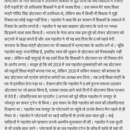
शिष्टाचार के नाते समारोह में उपस्थित शिक्षकों से पूछ लिया कि क्या तबादलों में रिश्वत
देनी पड़ती है? तो अधिकांश शिक्षकों ने हां में जवाब दिया। उस समय मेरे साथ शिक्षा
मंत्री गोविंद सिंह डोटासरा भी उपस्थित थे, लेकिन बाद में किसी भी शिक्षक ने मुझे
रिश्वत का कोई सबूत नहीं दिया। गहलोत ने कहा कि हर शासन में शिक्षकों के तबादले में
रिश्वत के आरोप लगते है। गहलोत ने यह बात कहकर डोटासरा के जले पर नमक
छिड़कने वाला काम किया है। भाजपा के नेता आज तक इस मुद्दे को लेकर डोटासरा को
कटघरे में खड़ा करते हैं और अब गहलोत ने भी यह बता दिया कि 6 वर्ष पहले मेरी
सरकार के शिक्षा मंत्री डोटासरा पर भी तबादलों में भ्रष्टाचार के आरोप लगे थे। चूंकि
गहलोत चतुर राजनीतिज्ञ है, इसलिए स्वयं की जुबान से डोटासरा को रिश्वतखोर नहीं
कहा। लेकिन बड़ी चतुराई से यह दर्शा दिया कि शिक्षकों ने डोटासरा पर भी रिश्वत लेने
के आरोप लगाए। मालूम हो कि वर्ष 2018 में जब गहलोत मुख्यमंत्री बने तब डोटासरा
को स्कूली शिक्षा मंत्री बनाया गया था, लेकिन 2020 में सचिन पायलट की बगावत के
बाद डोटासरा को प्रदेश कांग्रेस कमेटी का अध्यक्ष बना दिया। तब उन्हें शिक्षा मंत्री के
पद से इस्तीफा देना पड़ा था। देखना होगा कि गहलोत ने 6 वर्ष पुराना मामला उठाकर
डोटासरा पर जो हमला किया है, उसका जवाब आने वाले दिनों में डोटासरा किस प्रकार
से देते हैं। लोकप्रियता का प्रदर्शन 2 अगस्त को पूर्व सीएम गहलोत ने जयपुर से
जोधपुर का सफर ट्रेन से किया। इस सफर के पीछे गहलोत को स्वयं की लोकप्रियता
दिखाना था। गहलोत जब जयपुर के प्लेटफार्म पर पहुंचे तो उनके कैमरा मैन पहले से ही
तैयार थे। गहलोत ने प्लेटफार्म पर खड़े यात्रियों से उनके हाल चाल पूछे। कई
यात्रियों ने गहलोत को पहचाना उनसे आत्मीय मुलाकात भी की। गहलोत ने एक कुली
से भी उसके हाल जाने। प्लेटफार्म के बा जब गहलोत ट्रेन के कोच में पहुंचे तो यहां भी