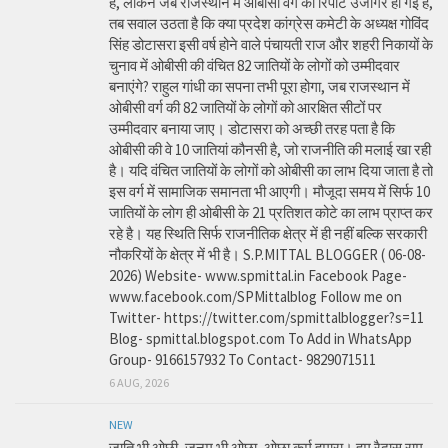
है, लेकिन जब राजस्थान में ओबीसी वर्ग की रिपोर्ट उजागर हो गई है,
तब सवाल उठता है कि क्या प्रदेश कांग्रेस कमेटी के अध्यक्ष गोविंद
सिंह डोटासरा इसी वर्ष होने वाले पंचायती राज और शहरी निकायों के
चुनाव में ओबीसी की वंचित 82 जातियों के लोगों को उम्मीदवार
बनाएंगे? राहुल गांधी का सपना तभी पूरा होगा, जब राजस्थान में
ओबीसी वर्ग की 82 जातियों के लोगों को आरक्षित सीटों पर
उम्मीदवार बनाया जाए। डोटासरा को अच्छी तरह पता है कि
ओबीसी की वे 10 जातियां कौनसी है, जो राजनीति की मलाई खा रही
है। यदि वंचित जातियों के लोगों को ओबीसी का लाभ दिया जाता है तो
इस वर्ग में सामाजिक समानता भी आएगी। मौजूदा समय में सिर्फ 10
जातियों के लोग ही ओबीसी के 21 प्रतिशत कोटे का लाभ प्राप्त कर
रहे है। यह स्थिति सिर्फ राजनीतिक क्षेत्र में ही नहीं बल्कि सरकारी
नौकरियों के क्षेत्र में भी है। S.P.MITTAL BLOGGER ( 06-08-
2026) Website- www.spmittal.in Facebook Page-
www.facebook.com/SPMittalblog Follow me on
Twitter- https://twitter.com/spmittalblogger?s=11
Blog- spmittal.blogspot.com To Add in WhatsApp
Group- 9166157932 To Contact- 9829071511
6 AUG, 2026
NEW
जाति भी ओछी, जनम भी ओछा, ओछा कर्म हमारा। हम रैदास राम