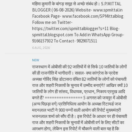
महिमा कुमारी के बांगड़ समूह से अच्छे संबंध हो। S.P.MITTAL
BLOGGER ( 06-08-2026) Website- www.spmittal.in
Facebook Page- www.facebook.com/SPMittalblog
Follow me on Twitter-
https://twitter.com/spmittalblogger?s=11 Blog-
spmittal.blogspot.com To Add in WhatsApp Group-
9166157932 To Contact- 9829071511
6 AUG, 2026
NEW
राजस्थान में ओबीसी की 92 जातियों में से सिर्फ 10 जातियों के लोगों
की ही राजनीति में भागीदारी। सवाल- क्या कांग्रेस के प्रदेश
अध्यक्ष गोविंद सिंह डोटासरा वंचित 82 जातियों के लोगों को पंचायती
राज और शहरी निकायों के चुनाव में उम्मीद बनाएंगे? आखिर क्यों 10
जातियों के लोग ही सांसद, विधायक, प्रधान, निकाय प्रमुख आदि
बनते हैं? ================ 5 अगस्त को जयपुर में ओबीसी
(अन्य पिछड़ा वर्ग) प्रतिनिधित्व आयोग के अध्यक्ष रिटायर्ड जज
मदनलाल भाटी ने 900 पन्नों वाली आयोग की रिपोर्ट मुख्यमंत्री
भजनलाल शर्मा को सौंप दी है। इस रिपोर्ट के आधार पर ही पंचायती
राज और शहरी निकायों के चुनावों में ओबीसी वर्ग के लिए सीटों का
आरक्षण होगा, लेकिन इस रिपोर्ट में चौकाने वाली बात यह है कि