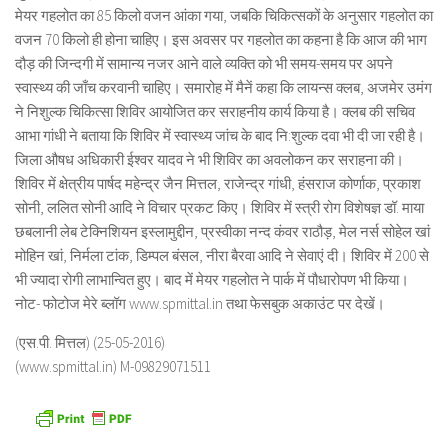
मेयर गहलोत का 85 किलो वजन आंका गया, जबकि चिकित्सकों के अनुसार गहलोत का
वजन 70 किलो ही होना चाहिए। इस अवसर पर गहलोत का कहना है कि आज की भाग
दौड़ की जिन्दगी में सामान्य नजर आने वाले व्यक्ति को भी समय-समय पर अपने
स्वास्थ्य की जाँच करवानी चाहिए। समारोह में मैनें कहा कि लायन्स क्लब, अजमेर उमंग
ने निशुल्क चिकित्सा शिविर आयोजित कर सराहनीय कार्य किया है। क्लब की सचिव
आभा गांधी ने बताया कि शिविर में स्वास्थ्य जांच के बाद नि:शुल्क दवा भी दी जा रही है।
जिला औषध अधिकारी ईश्वर यादव ने भी शिविर का अवलोकन कर सराहना की।
शिविर में क्षेत्रीय पार्षद महेन्द्र जैन मित्तल, राजेन्द्र गांधी, हंसराज कोर्णाक, प्रकाश
सोनी, ललित सोनी आदि ने विचार प्रकट किए। शिविर में स्त्री रोग विशेषज्ञ डॉ. माया
छबलानी लेब टेक्निशियन इस्लामुद्दीन, प्रस्वीका नन्द कंवर राठौड़, मेल नर्स सोहेल खां
मोहिन खां, निर्मला टांक, डिम्पल बंसल, नीरा बैरवा आदि ने सेवाएं दी। शिविर में 200 से
भी ज्यादा रोगी लाभान्वित हुए। बाद में मेयर गहलोत ने पार्क में पौधारोपण भी किया।
नोट- फोटोज मेरे ब्लॉग www.spmittal.in तथा फेसबुक अकाउंट पर देखें।
(एस.पी. मित्तल) (25-05-2016)
(www.spmittal.in) M-09829071511