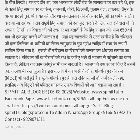
के बीच लिखी। यह वह दौर था, जब भारत पर लोदी वंश के शासक राज कर रहे थे, इस
से पहले हिंदू समाज पर कासिम, गजनवी, गौरी, खिलजी, गुलाम वंश, तुगलक, तैमूर के
अत्याचार हो चुके थे। यह वही दौर था जब तलवार की नोंक पर हिंदुओं का धर्म परिवर्तन
कराया जा रहा था। तब संपूर्ण हिंदू समाज को एकजुट करने के लिए संत रविदास जी ने
रचनाएं लिखी। रविदास जी की रचनाएं यह बताती है कि हिंदू समाज को आज 650 वर्ष
बाद भी एकजुट करने की जरूरत है। यहां यह खासतौर से उल्लेखनीय है कि रविदास
जी द्वारा लिखित 41 वाणियोंं को सिख समुदाय के गुरु ग्रंथ साहिब में शब्द के रूप में
शामिल किया गया है। इससे भी रविदास के विचारों की मानता का अंदाजा लगाया जा
सकता है। रविदास जी के विचारों को रथ के जरिए भले ही भाजपा ने पहुंचाने का काम
किया हो, लेकिन यह काम कांग्रेस भी कर सकती है। भाजपा ने रथ रवाना किए हैं उनमें
एक कलश भी रखा हुआ है। इस कलश में वाराणसी के क्षीर, गोवर्धन पुर की रज
(मिट्टी) भी भरी हुई है। चूंकि गोवर्धन पुर ही संत रविदास जी की कर्मस्थली रहा,
इसलिए अब मिट्टी को पवित्र मानकर उनके विचारों को आगे बढ़ाया जा रहा है।
S.P.MITTAL BLOGGER ( 06-08-2026) Website- www.spmittal.in
Facebook Page- www.facebook.com/SPMittalblog Follow me on
Twitter- https://twitter.com/spmittalblogger?s=11 Blog-
spmittal.blogspot.com To Add in WhatsApp Group- 9166157932 To
Contact- 9829071511
6 AUG, 2026