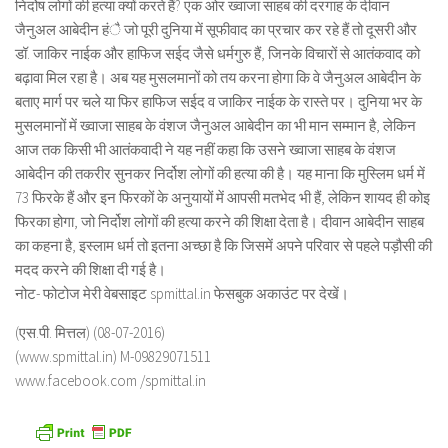
निर्दोष लोगों की हत्या क्यों करते हैं? एक ओर ख्वाजा साहब की दरगाह के दीवान
जैनुअल आबेदीन हंै जो पूरी दुनिया में सूफीवाद का प्रचार कर रहे हैं तो दूसरी और
डॉ. जाकिर नाईक और हाफिज सईद जैसे धर्मगुरु हैं, जिनके विचारों से आतंकवाद को
बढ़ावा मिल रहा है। अब यह मुसलमानों को तय करना होगा कि वे जैनुअल आबेदीन के
बताए मार्ग पर चले या फिर हाफिज सईद व जाकिर नाईक के रास्ते पर। दुनिया भर के
मुसलमानों में ख्वाजा साहब के वंशज जैनुअल आबेदीन का भी मान सम्मान है, लेकिन
आज तक किसी भी आतंकवादी ने यह नहीं कहा कि उसने ख्वाजा साहब के वंशज
आबेदीन की तकरीर सुनकर निर्दोश लोगों की हत्या की है। यह माना कि मुस्लिम धर्म में
73 फिरके हैं और इन फिरकों के अनुयायों में आपसी मतभेद भी हैं, लेकिन शायद ही कोइ
फिरका होगा, जो निर्दोश लोगों की हत्या करने की शिक्षा देता है। दीवान आबेदीन साहब
का कहना है, इस्लाम धर्म तो इतना अच्छा है कि जिसमें अपने परिवार से पहले पड़ौसी की
मदद करने की शिक्षा दी गई है।
नोट- फोटोज मेरी वेबसाइट spmittal.in फेसबुक अकाउंट पर देखें।
(एस.पी. मित्तल) (08-07-2016)
(www.spmittal.in) M-09829071511
www.facebook.com /spmittal.in