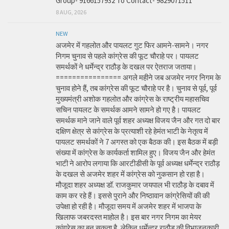
Group- 9166157932 To Contact- 9829071511
8 AUG, 2026
NEW
अजमेर में गहलोत और पायलट गुट फिर आमने-सामने। नगर
निगम चुनाव से पहले कांग्रेस की फूट चौराहे पर। पायलट
समर्थकों ने धर्मेन्द्र राठौड़ के दखल पर ऐतराज जताया।
================ अगले महीने जब अजमेर नगर निगम के
चुनाव होने हैं, तब कांग्रेस की फूट चौराहे पर है। चुनाव से पूर्व, पूर्व
मुख्यमंत्री अशोक गहलोत और कांग्रेस के राष्ट्रीय महासचिव
सचिन पायलट के समर्थक आमने सामने हो गए है। पायलट
समर्थक माने जाने वाले पूर्व शहर अध्यक्ष विजय जैन और गत दो बार
दक्षिण क्षेत्र से कांग्रेस के प्रत्याशी रहे हेमंत भाटी के नेतृत्व में
पायलट समर्थकों ने 7 अगस्त को एक बैठक की। इस बैठक में बड़ी
संख्या में कांग्रेस के कार्यकर्ता शामिल हुए। विजय जैन और हेमंत
भाटी ने आरोप लगाया कि आरटीडीसी के पूर्व अध्यक्ष धर्मेन्द्र राठौड़
के दखल से अजमेर शहर में कांग्रेस को नुकसान हो रहा है।
मौजूदा शहर अध्यक्ष डॉ. राजकुमार जयपाल भी राठौड़ के दबाव में
काम कर रहे हैं। इससे पुराने और निष्ठावान कांग्रेसियों की की
उपेक्षा हो रही है। मौजूदा समय में अजमेर शहर में भाजपा के
खिलाफ जबरदस्त माहोल है। इस बार नगर निगम का मेयर
कांग्रेस का बन सकता है, लेकिन धर्मेन्द्र राठौड़ की विभाजनकारी