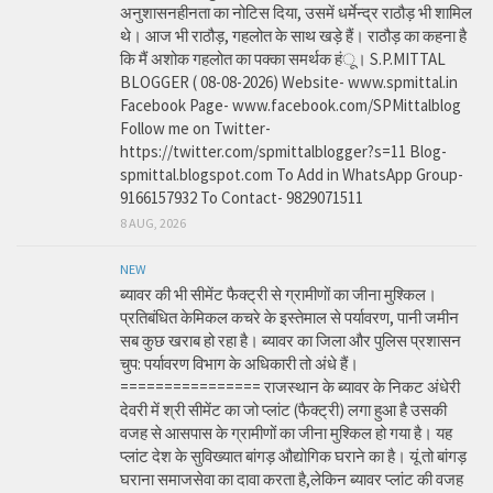
अनुशासनहीनता का नोटिस दिया, उसमें धर्मेन्द्र राठौड़ भी शामिल
थे। आज भी राठौड़, गहलोत के साथ खड़े हैं। राठौड़ का कहना है
कि मैं अशोक गहलोत का पक्का समर्थक हंू। S.P.MITTAL
BLOGGER ( 08-08-2026) Website- www.spmittal.in
Facebook Page- www.facebook.com/SPMittalblog
Follow me on Twitter-
https://twitter.com/spmittalblogger?s=11 Blog-
spmittal.blogspot.com To Add in WhatsApp Group-
9166157932 To Contact- 9829071511
8 AUG, 2026
NEW
ब्यावर की भी सीमेंट फैक्ट्री से ग्रामीणों का जीना मुश्किल।
प्रतिबंधित केमिकल कचरे के इस्तेमाल से पर्यावरण, पानी जमीन
सब कुछ खराब हो रहा है। ब्यावर का जिला और पुलिस प्रशासन
चुप: पर्यावरण विभाग के अधिकारी तो अंधे हैं।
================ राजस्थान के ब्यावर के निकट अंधेरी
देवरी में श्री सीमेंट का जो प्लांट (फैक्ट्री) लगा हुआ है उसकी
वजह से आसपास के ग्रामीणों का जीना मुश्किल हो गया है। यह
प्लांट देश के सुविख्यात बांगड़ औद्योगिक घराने का है। यूं तो बांगड़
घराना समाजसेवा का दावा करता है,लेकिन ब्यावर प्लांट की वजह