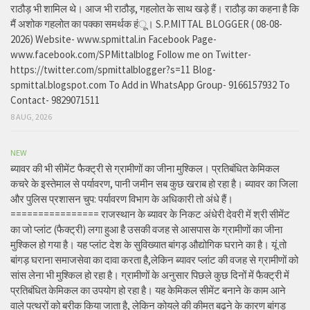
राठौड़ भी शामिल थे। आज भी राठौड़, गहलोत के साथ खड़े हैं। राठौड़ का कहना है कि
मैं अशोक गहलोत का पक्का समर्थक हंू। S.P.MITTAL BLOGGER ( 08-08-
2026) Website- www.spmittal.in Facebook Page-
www.facebook.com/SPMittalblog Follow me on Twitter-
https://twitter.com/spmittalblogger?s=11 Blog-
spmittal.blogspot.com To Add in WhatsApp Group- 9166157932 To
Contact- 9829071511
8 AUG, 2026
NEW
ब्यावर की भी सीमेंट फैक्ट्री से ग्रामीणों का जीना मुश्किल। प्रतिबंधित केमिकल
कचरे के इस्तेमाल से पर्यावरण, पानी जमीन सब कुछ खराब हो रहा है। ब्यावर का जिला
और पुलिस प्रशासन चुप: पर्यावरण विभाग के अधिकारी तो अंधे हैं।
================ राजस्थान के ब्यावर के निकट अंधेरी देवरी में श्री सीमेंट
का जो प्लांट (फैक्ट्री) लगा हुआ है उसकी वजह से आसपास के ग्रामीणों का जीना
मुश्किल हो गया है। यह प्लांट देश के सुविख्यात बांगड़ औद्योगिक घराने का है। यूं तो
बांगड़ घराना समाजसेवा का दावा करता है,लेकिन ब्यावर प्लांट की वजह से ग्रामीणों को
सांस लेना भी मुश्किल हो रहा है। ग्रामीणों के अनुसार पिछले कुछ दिनों में फैक्ट्री में
प्रतिबंधित केमिकल का उपयोग हो रहा है। यह केमिकल सीमेंट बनाने के काम आने
वाले पत्थरों को बरीक किया जाता है, लेकिन कोयले की कीमत बढ़ने के कारण बांगड़