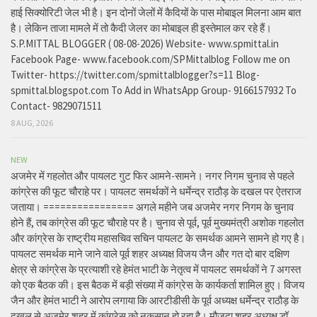
हाई सिक्योरिटी जेल भी है। इन दोनों जेलों में कैदियों के पास मोबाइल मिलना आम बात
है। लेकिन ताजा मामले में तो कैदी जेलर का मोबाइल ही इस्तेमाल कर रहे हैं।
S.P.MITTAL BLOGGER ( 08-08-2026) Website- www.spmittal.in
Facebook Page- www.facebook.com/SPMittalblog Follow me on
Twitter- https://twitter.com/spmittalblogger?s=11 Blog-
spmittal.blogspot.com To Add in WhatsApp Group- 9166157932 To
Contact- 9829071511
8 AUG, 2026
NEW
अजमेर में गहलोत और पायलट गुट फिर आमने-सामने। नगर निगम चुनाव से पहले
कांग्रेस की फूट चौराहे पर। पायलट समर्थकों ने धर्मेन्द्र राठौड़ के दखल पर ऐतराज
जताया। ================ अगले महीने जब अजमेर नगर निगम के चुनाव
होने हैं, तब कांग्रेस की फूट चौराहे पर है। चुनाव से पूर्व, पूर्व मुख्यमंत्री अशोक गहलोत
और कांग्रेस के राष्ट्रीय महासचिव सचिन पायलट के समर्थक आमने सामने हो गए है।
पायलट समर्थक माने जाने वाले पूर्व शहर अध्यक्ष विजय जैन और गत दो बार दक्षिण
क्षेत्र से कांग्रेस के प्रत्याशी रहे हेमंत भाटी के नेतृत्व में पायलट समर्थकों ने 7 अगस्त
को एक बैठक की। इस बैठक में बड़ी संख्या में कांग्रेस के कार्यकर्ता शामिल हुए। विजय
जैन और हेमंत भाटी ने आरोप लगाया कि आरटीडीसी के पूर्व अध्यक्ष धर्मेन्द्र राठौड़ के
दखल से अजमेर शहर में कांग्रेस को नुकसान हो रहा है। मौजूदा शहर अध्यक्ष डॉ.