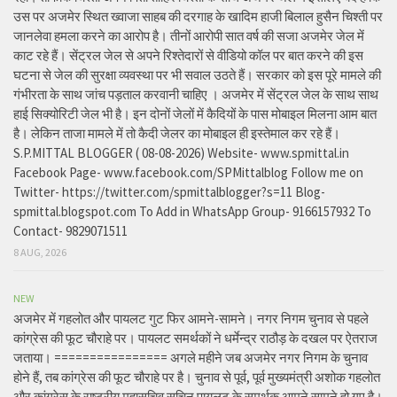
उस पर अजमेर स्थित ख्वाजा साहब की दरगाह के खादिम हाजी बिलाल हुसैन चिश्ती पर
जानलेवा हमला करने का आरोप है। तीनों आरोपी सात वर्ष की सजा अजमेर जेल में
काट रहे हैं। सेंट्रल जेल से अपने रिश्तेदारों से वीडियो कॉल पर बात करने की इस
घटना से जेल की सुरक्षा व्यवस्था पर भी सवाल उठते हैं। सरकार को इस पूरे मामले की
गंभीरता के साथ जांच पड़ताल करवानी चाहिए । अजमेर में सेंट्रल जेल के साथ साथ
हाई सिक्योरिटी जेल भी है। इन दोनों जेलों में कैदियों के पास मोबाइल मिलना आम बात
है। लेकिन ताजा मामले में तो कैदी जेलर का मोबाइल ही इस्तेमाल कर रहे हैं।
S.P.MITTAL BLOGGER ( 08-08-2026) Website- www.spmittal.in
Facebook Page- www.facebook.com/SPMittalblog Follow me on
Twitter- https://twitter.com/spmittalblogger?s=11 Blog-
spmittal.blogspot.com To Add in WhatsApp Group- 9166157932 To
Contact- 9829071511
8 AUG, 2026
NEW
अजमेर में गहलोत और पायलट गुट फिर आमने-सामने। नगर निगम चुनाव से पहले
कांग्रेस की फूट चौराहे पर। पायलट समर्थकों ने धर्मेन्द्र राठौड़ के दखल पर ऐतराज
जताया। ================ अगले महीने जब अजमेर नगर निगम के चुनाव
होने हैं, तब कांग्रेस की फूट चौराहे पर है। चुनाव से पूर्व, पूर्व मुख्यमंत्री अशोक गहलोत
और कांग्रेस के राष्ट्रीय महासचिव सचिन पायलट के समर्थक आमने सामने हो गए है।