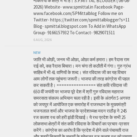
नौकरियों के क्षेत्र में भी है। S.P.MITTAL BLOGGER ( 06-08-
2026) Website- www.spmittal.in Facebook Page-
www.facebook.com/SPMittalblog Follow me on
Twitter- https://twitter.com/spmittalblogger?s=11
Blog- spmittal.blogspot.com To Add in WhatsApp
Group- 9166157932 To Contact- 9829071511
6 AUG, 2026
NEW
जाति भी ओछी, जनम भी ओछा, ओछा कर्म हमारा। हम रैदास राम
राई को, कह रैदास बिचारा। मन चंगा तो कठौती में गंगा। गुरु ग्रंथ
साहिब में भी 41 वाणियों के शब्द। संत रविदास जी का यह विचार
आम लोगों तक पहुंचना जरूरी। भाजपा की तरह कांग्रेस भी पहल
कर सकती है। ================ संत कवि रविदास जी
650 वीं जयंती पर भाजपा पूरे देश में श्री गुरु रविदास महाराज
समरसता संकल्प अभियान चला रही है। इसी के अंतर्गत 5 अगस्त
को जयपुर में आयोजित एक समारोह में राजस्थान के मुख्यमंत्री
भजनलाल शर्मा और भाजपा के प्रदेशाध्यक्ष मदन राठौड़ ने 245
रज कलश रथ को हरी झंडी दिखाई। ये रथ प्रदेश के सभी 25
लोकसभा क्षेत्रों में संत कवि रविदास के विचारों का प्रचार-प्रसार
करेंगे। कांग्रेस का आरोप है कि प्रदेश में होने वाले पंचायती राज
और शहरी निकायों के चुनावों के मद्देनजर रज कलश रथ को घुमाया