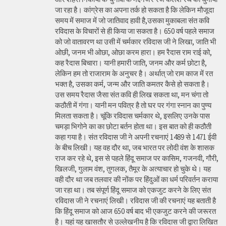
जा रहा है। कांग्रेस का अपना तर्क हो सकता है कि लेकिन मौजूदा
समय में समाज में जो जातिवाद हावी है,उसका मुकाबला संत कवि
रविदास के विचारों से ही किया जा सकता है। 650 वर्ष पहले समाज
को जो वातावरण था उसी में चर्मकार रविदास जी ने लिखा, जाति भी
ओछी, जनम भी ओछा, ओछा करम हारा। हम रैदास राम राई को,
कह रैदास बिचारा। यानी हमारी जाति, जनम और कर्म छोटा है,
लेकिन हम तो राजाराम के अनुचर है। अर्थात् जो राम काज में रत
भक्त है, उसका कर्म, जन्म और जाति कमतर कैसे हो सकता है।
उस समय रैदास जैसा संत कवि ही लिख सकता था, मन चंगा तो
कठौती में गंगा। यानी मन पवित्र है तो घर पर गंगा स्नान का पुण्य
मिलता सकता है। चूंकि रविदास चर्मकार थे, इसलिए उनके पास
चमड़ा भिगोने का का छोटा बर्तन होता था। इस बात को ही कठौती
कहा गया है। संत रविदास जी ने अपनी रचनाएं 1489 से 1471 ईवी
के बीच लिखी। यह वह दौर था, जब भारत पर लोदी वंश के शासक
राज कर रहे थे, इस से पहले हिंदू समाज पर कासिम, गजनवी, गौरी,
खिलजी, गुलाम वंश, तुगलक, तैमूर के अत्याचार हो चुके थे। यह
वही दौर था जब तलवार की नोंक पर हिंदुओं का धर्म परिवर्तन कराया
जा रहा था। तब संपूर्ण हिंदू समाज को एकजुट करने के लिए संत
रविदास जी ने रचनाएं लिखी। रविदास जी की रचनाएं यह बताती है
कि हिंदू समाज को आज 650 वर्ष बाद भी एकजुट करने की जरूरत
है। यहां यह खासतौर से उल्लेखनीय है कि रविदास जी द्वारा लिखित