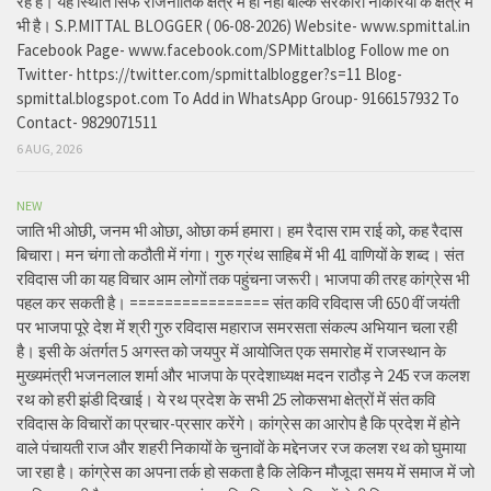
रहे है। यह स्थिति सिर्फ राजनीतिक क्षेत्र में ही नहीं बल्कि सरकारी नौकरियों के क्षेत्र में
भी है। S.P.MITTAL BLOGGER ( 06-08-2026) Website- www.spmittal.in
Facebook Page- www.facebook.com/SPMittalblog Follow me on
Twitter- https://twitter.com/spmittalblogger?s=11 Blog-
spmittal.blogspot.com To Add in WhatsApp Group- 9166157932 To
Contact- 9829071511
6 AUG, 2026
NEW
जाति भी ओछी, जनम भी ओछा, ओछा कर्म हमारा। हम रैदास राम राई को, कह रैदास
बिचारा। मन चंगा तो कठौती में गंगा। गुरु ग्रंथ साहिब में भी 41 वाणियों के शब्द। संत
रविदास जी का यह विचार आम लोगों तक पहुंचना जरूरी। भाजपा की तरह कांग्रेस भी
पहल कर सकती है। ================ संत कवि रविदास जी 650 वीं जयंती
पर भाजपा पूरे देश में श्री गुरु रविदास महाराज समरसता संकल्प अभियान चला रही
है। इसी के अंतर्गत 5 अगस्त को जयपुर में आयोजित एक समारोह में राजस्थान के
मुख्यमंत्री भजनलाल शर्मा और भाजपा के प्रदेशाध्यक्ष मदन राठौड़ ने 245 रज कलश
रथ को हरी झंडी दिखाई। ये रथ प्रदेश के सभी 25 लोकसभा क्षेत्रों में संत कवि
रविदास के विचारों का प्रचार-प्रसार करेंगे। कांग्रेस का आरोप है कि प्रदेश में होने
वाले पंचायती राज और शहरी निकायों के चुनावों के मद्देनजर रज कलश रथ को घुमाया
जा रहा है। कांग्रेस का अपना तर्क हो सकता है कि लेकिन मौजूदा समय में समाज में जो