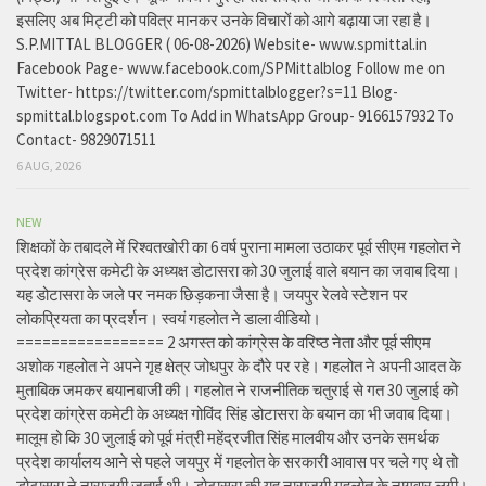
इसलिए अब मिट्टी को पवित्र मानकर उनके विचारों को आगे बढ़ाया जा रहा है।
S.P.MITTAL BLOGGER ( 06-08-2026) Website- www.spmittal.in
Facebook Page- www.facebook.com/SPMittalblog Follow me on
Twitter- https://twitter.com/spmittalblogger?s=11 Blog-
spmittal.blogspot.com To Add in WhatsApp Group- 9166157932 To
Contact- 9829071511
6 AUG, 2026
NEW
शिक्षकों के तबादले में रिश्वतखोरी का 6 वर्ष पुराना मामला उठाकर पूर्व सीएम गहलोत ने
प्रदेश कांग्रेस कमेटी के अध्यक्ष डोटासरा को 30 जुलाई वाले बयान का जवाब दिया।
यह डोटासरा के जले पर नमक छिड़कना जैसा है। जयपुर रेलवे स्टेशन पर
लोकप्रियता का प्रदर्शन। स्वयं गहलोत ने डाला वीडियो।
================= 2 अगस्त को कांग्रेस के वरिष्ठ नेता और पूर्व सीएम
अशोक गहलोत ने अपने गृह क्षेत्र जोधपुर के दौरे पर रहे। गहलोत ने अपनी आदत के
मुताबिक जमकर बयानबाजी की। गहलोत ने राजनीतिक चतुराई से गत 30 जुलाई को
प्रदेश कांग्रेस कमेटी के अध्यक्ष गोविंद सिंह डोटासरा के बयान का भी जवाब दिया।
मालूम हो कि 30 जुलाई को पूर्व मंत्री महेंद्रजीत सिंह मालवीय और उनके समर्थक
प्रदेश कार्यालय आने से पहले जयपुर में गहलोत के सरकारी आवास पर चले गए थे तो
डोटासरा ने नाराजगी जताई थी। डोटासरा की यह नाराजगी गहलोत के नागवार लगी।