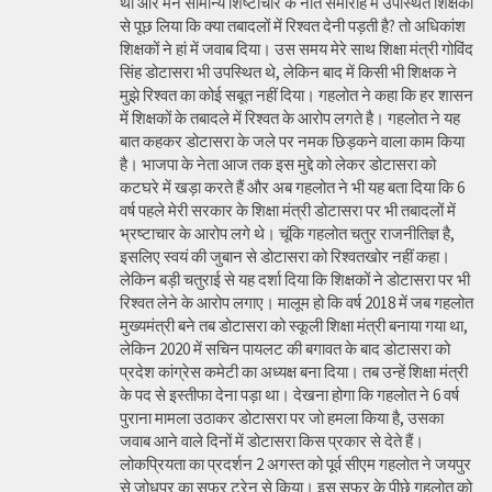
था और मैंने सामान्य शिष्टाचार के नाते समारोह में उपस्थित शिक्षकों
से पूछ लिया कि क्या तबादलों में रिश्वत देनी पड़ती है? तो अधिकांश
शिक्षकों ने हां में जवाब दिया। उस समय मेरे साथ शिक्षा मंत्री गोविंद
सिंह डोटासरा भी उपस्थित थे, लेकिन बाद में किसी भी शिक्षक ने
मुझे रिश्वत का कोई सबूत नहीं दिया। गहलोत ने कहा कि हर शासन
में शिक्षकों के तबादले में रिश्वत के आरोप लगते है। गहलोत ने यह
बात कहकर डोटासरा के जले पर नमक छिड़कने वाला काम किया
है। भाजपा के नेता आज तक इस मुद्दे को लेकर डोटासरा को
कटघरे में खड़ा करते हैं और अब गहलोत ने भी यह बता दिया कि 6
वर्ष पहले मेरी सरकार के शिक्षा मंत्री डोटासरा पर भी तबादलों में
भ्रष्टाचार के आरोप लगे थे। चूंकि गहलोत चतुर राजनीतिज्ञ है,
इसलिए स्वयं की जुबान से डोटासरा को रिश्वतखोर नहीं कहा।
लेकिन बड़ी चतुराई से यह दर्शा दिया कि शिक्षकों ने डोटासरा पर भी
रिश्वत लेने के आरोप लगाए। मालूम हो कि वर्ष 2018 में जब गहलोत
मुख्यमंत्री बने तब डोटासरा को स्कूली शिक्षा मंत्री बनाया गया था,
लेकिन 2020 में सचिन पायलट की बगावत के बाद डोटासरा को
प्रदेश कांग्रेस कमेटी का अध्यक्ष बना दिया। तब उन्हें शिक्षा मंत्री
के पद से इस्तीफा देना पड़ा था। देखना होगा कि गहलोत ने 6 वर्ष
पुराना मामला उठाकर डोटासरा पर जो हमला किया है, उसका
जवाब आने वाले दिनों में डोटासरा किस प्रकार से देते हैं।
लोकप्रियता का प्रदर्शन 2 अगस्त को पूर्व सीएम गहलोत ने जयपुर
से जोधपुर का सफर ट्रेन से किया। इस सफर के पीछे गहलोत को