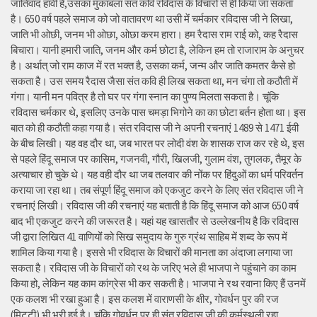
जातिवाद हावी है,उसका मुकाबला संत कवि रविदास के विचारों से ही किया जा सकता
है। 650 वर्ष पहले समाज को जो वातावरण था उसी में चर्मकार रविदास जी ने लिखा,
जाति भी ओछी, जनम भी ओछा, ओछा करम हारा। हम रैदास राम राई को, कह रैदास
बिचारा। यानी हमारी जाति, जनम और कर्म छोटा है, लेकिन हम तो राजाराम के अनुचर
है। अर्थात् जो राम काज में रत भक्त है, उसका कर्म, जन्म और जाति कमतर कैसे हो
सकता है। उस समय रैदास जैसा संत कवि ही लिख सकता था, मन चंगा तो कठौती में
गंगा। यानी मन पवित्र है तो घर पर गंगा स्नान का पुण्य मिलता सकता है। चूंकि
रविदास चर्मकार थे, इसलिए उनके पास चमड़ा भिगोने का का छोटा बर्तन होता था। इस
बात को ही कठौती कहा गया है। संत रविदास जी ने अपनी रचनाएं 1489 से 1471 ईवी
के बीच लिखी। यह वह दौर था, जब भारत पर लोदी वंश के शासक राज कर रहे थे, इस
से पहले हिंदू समाज पर कासिम, गजनवी, गौरी, खिलजी, गुलाम वंश, तुगलक, तैमूर के
अत्याचार हो चुके थे। यह वही दौर था जब तलवार की नोंक पर हिंदुओं का धर्म परिवर्तन
कराया जा रहा था। तब संपूर्ण हिंदू समाज को एकजुट करने के लिए संत रविदास जी ने
रचनाएं लिखी। रविदास जी की रचनाएं यह बताती है कि हिंदू समाज को आज 650 वर्ष
बाद भी एकजुट करने की जरूरत है। यहां यह खासतौर से उल्लेखनीय है कि रविदास
जी द्वारा लिखित 41 वाणियोंं को सिख समुदाय के गुरु ग्रंथ साहिब में शब्द के रूप में
शामिल किया गया है। इससे भी रविदास के विचारों की मानता का अंदाजा लगाया जा
सकता है। रविदास जी के विचारों को रथ के जरिए भले ही भाजपा ने पहुंचाने का काम
किया हो, लेकिन यह काम कांग्रेस भी कर सकती है। भाजपा ने रथ रवाना किए हैं उनमें
एक कलश भी रखा हुआ है। इस कलश में वाराणसी के क्षीर, गोवर्धन पुर की रज
(मिट्टी) भी भरी हुई है। चूंकि गोवर्धन पुर ही संत रविदास जी की कर्मस्थली रहा,