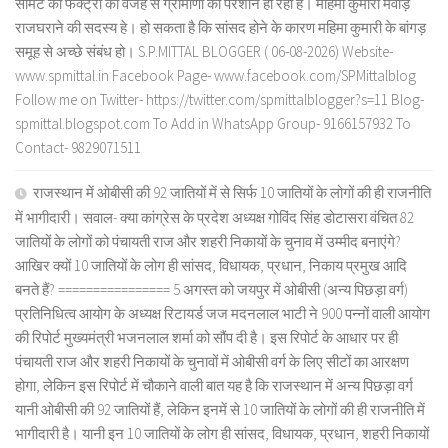
सीमेंट की फैक्ट्री की वजह से ग्रामीणों को परेशान हो रही है। महिमा कुमारी मेवाड़
राजघराने की सदस्य हे। हो सकता है कि सांसद होने के कारण महिमा कुमारी के बांगड़
समूह से अच्छे संबंध हो। S.P.MITTAL BLOGGER ( 06-08-2026) Website-
www.spmittal.in Facebook Page- www.facebook.com/SPMittalblog
Follow me on Twitter- https://twitter.com/spmittalblogger?s=11 Blog-
spmittal.blogspot.com To Add in WhatsApp Group- 9166157932 To
Contact- 9829071511
राजस्थान में ओबीसी की 92 जातियों में से सिर्फ 10 जातियों के लोगों की ही राजनीति
में भागीदारी। सवाल- क्या कांग्रेस के प्रदेश अध्यक्ष गोविंद सिंह डोटासरा वंचित 82
जातियों के लोगों को पंचायती राज और शहरी निकायों के चुनाव में उम्मीद बनाएंगे?
आखिर क्यों 10 जातियों के लोग ही सांसद, विधायक, प्रधान, निकाय प्रमुख आदि
बनते हैं? ================ 5 अगस्त को जयपुर में ओबीसी (अन्य पिछड़ा वर्ग)
प्रतिनिधित्व आयोग के अध्यक्ष रिटायर्ड जज मदनलाल भाटी ने 900 पन्नों वाली आयोग
की रिपोर्ट मुख्यमंत्री भजनलाल शर्मा को सौंप दी है। इस रिपोर्ट के आधार पर ही
पंचायती राज और शहरी निकायों के चुनावों में ओबीसी वर्ग के लिए सीटों का आरक्षण
होगा, लेकिन इस रिपोर्ट में चौकाने वाली बात यह है कि राजस्थान में अन्य पिछड़ा वर्ग
यानी ओबीसी की 92 जातियों हैं, लेकिन इनमें से 10 जातियों के लोगों की ही राजनीति में
भागीदारी है। यानी इन 10 जातियों के लोग ही सांसद, विधायक, प्रधान, शहरी निकायों