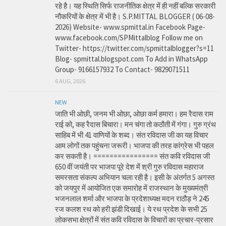
रहे है। यह स्थिति सिर्फ राजनीतिक क्षेत्र में ही नहीं बल्कि सरकारी
नौकरियों के क्षेत्र में भी है। S.P.MITTAL BLOGGER ( 06-08-
2026) Website- www.spmittal.in Facebook Page-
www.facebook.com/SPMittalblog Follow me on
Twitter- https://twitter.com/spmittalblogger?s=11
Blog- spmittal.blogspot.com To Add in WhatsApp
Group- 9166157932 To Contact- 9829071511
6 AUG, 2026
NEW
जाति भी ओछी, जनम भी ओछा, ओछा कर्म हमारा। हम रैदास राम
राई को, कह रैदास बिचारा। मन चंगा तो कठौती में गंगा। गुरु ग्रंथ
साहिब में भी 41 वाणियों के शब्द। संत रविदास जी का यह विचार
आम लोगों तक पहुंचना जरूरी। भाजपा की तरह कांग्रेस भी पहल
कर सकती है। ================ संत कवि रविदास जी
650 वीं जयंती पर भाजपा पूरे देश में श्री गुरु रविदास महाराज
समरसता संकल्प अभियान चला रही है। इसी के अंतर्गत 5 अगस्त
को जयपुर में आयोजित एक समारोह में राजस्थान के मुख्यमंत्री
भजनलाल शर्मा और भाजपा के प्रदेशाध्यक्ष मदन राठौड़ ने 245
रज कलश रथ को हरी झंडी दिखाई। ये रथ प्रदेश के सभी 25
लोकसभा क्षेत्रों में संत कवि रविदास के विचारों का प्रचार-प्रसार