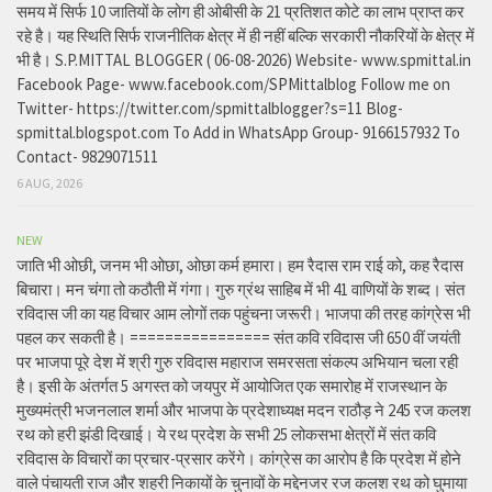
समय में सिर्फ 10 जातियों के लोग ही ओबीसी के 21 प्रतिशत कोटे का लाभ प्राप्त कर
रहे है। यह स्थिति सिर्फ राजनीतिक क्षेत्र में ही नहीं बल्कि सरकारी नौकरियों के क्षेत्र में
भी है। S.P.MITTAL BLOGGER ( 06-08-2026) Website- www.spmittal.in
Facebook Page- www.facebook.com/SPMittalblog Follow me on
Twitter- https://twitter.com/spmittalblogger?s=11 Blog-
spmittal.blogspot.com To Add in WhatsApp Group- 9166157932 To
Contact- 9829071511
6 AUG, 2026
NEW
जाति भी ओछी, जनम भी ओछा, ओछा कर्म हमारा। हम रैदास राम राई को, कह रैदास
बिचारा। मन चंगा तो कठौती में गंगा। गुरु ग्रंथ साहिब में भी 41 वाणियों के शब्द। संत
रविदास जी का यह विचार आम लोगों तक पहुंचना जरूरी। भाजपा की तरह कांग्रेस भी
पहल कर सकती है। ================ संत कवि रविदास जी 650 वीं जयंती
पर भाजपा पूरे देश में श्री गुरु रविदास महाराज समरसता संकल्प अभियान चला रही
है। इसी के अंतर्गत 5 अगस्त को जयपुर में आयोजित एक समारोह में राजस्थान के
मुख्यमंत्री भजनलाल शर्मा और भाजपा के प्रदेशाध्यक्ष मदन राठौड़ ने 245 रज कलश
रथ को हरी झंडी दिखाई। ये रथ प्रदेश के सभी 25 लोकसभा क्षेत्रों में संत कवि
रविदास के विचारों का प्रचार-प्रसार करेंगे। कांग्रेस का आरोप है कि प्रदेश में होने
वाले पंचायती राज और शहरी निकायों के चुनावों के मद्देनजर रज कलश रथ को घुमाया