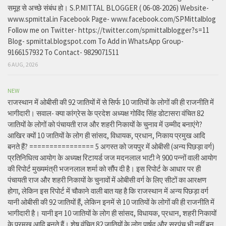
समूह से अच्छे संबंध हो। S.P.MITTAL BLOGGER ( 06-08-2026) Website-
www.spmittal.in Facebook Page- www.facebook.com/SPMittalblog
Follow me on Twitter- https://twitter.com/spmittalblogger?s=11
Blog- spmittal.blogspot.com To Add in WhatsApp Group-
9166157932 To Contact- 9829071511
6 AUG, 2026
NEW
राजस्थान में ओबीसी की 92 जातियों में से सिर्फ 10 जातियों के लोगों की ही राजनीति में
भागीदारी। सवाल- क्या कांग्रेस के प्रदेश अध्यक्ष गोविंद सिंह डोटासरा वंचित 82
जातियों के लोगों को पंचायती राज और शहरी निकायों के चुनाव में उम्मीद बनाएंगे?
आखिर क्यों 10 जातियों के लोग ही सांसद, विधायक, प्रधान, निकाय प्रमुख आदि
बनते हैं? ================ 5 अगस्त को जयपुर में ओबीसी (अन्य पिछड़ा वर्ग)
प्रतिनिधित्व आयोग के अध्यक्ष रिटायर्ड जज मदनलाल भाटी ने 900 पन्नों वाली आयोग
की रिपोर्ट मुख्यमंत्री भजनलाल शर्मा को सौंप दी है। इस रिपोर्ट के आधार पर ही
पंचायती राज और शहरी निकायों के चुनावों में ओबीसी वर्ग के लिए सीटों का आरक्षण
होगा, लेकिन इस रिपोर्ट में चौकाने वाली बात यह है कि राजस्थान में अन्य पिछड़ा वर्ग
यानी ओबीसी की 92 जातियों हैं, लेकिन इनमें से 10 जातियों के लोगों की ही राजनीति में
भागीदारी है। यानी इन 10 जातियों के लोग ही सांसद, विधायक, प्रधान, शहरी निकायों
के प्रमुख आदि बनते हैं। शेष वंचित 82 जातियों के लोग पार्षद और सरपंच भी नहीं बन