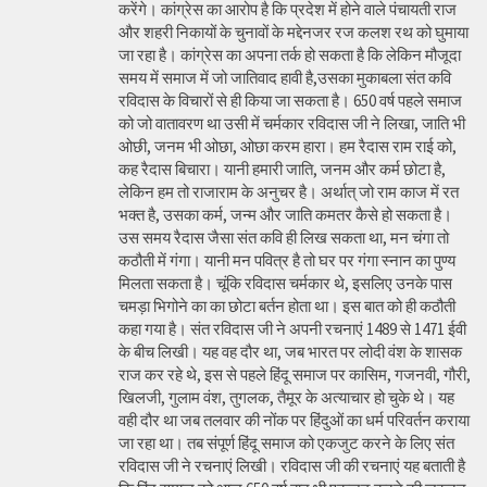
करेंगे। कांग्रेस का आरोप है कि प्रदेश में होने वाले पंचायती राज
और शहरी निकायों के चुनावों के मद्देनजर रज कलश रथ को घुमाया
जा रहा है। कांग्रेस का अपना तर्क हो सकता है कि लेकिन मौजूदा
समय में समाज में जो जातिवाद हावी है,उसका मुकाबला संत कवि
रविदास के विचारों से ही किया जा सकता है। 650 वर्ष पहले समाज
को जो वातावरण था उसी में चर्मकार रविदास जी ने लिखा, जाति भी
ओछी, जनम भी ओछा, ओछा करम हारा। हम रैदास राम राई को,
कह रैदास बिचारा। यानी हमारी जाति, जनम और कर्म छोटा है,
लेकिन हम तो राजाराम के अनुचर है। अर्थात् जो राम काज में रत
भक्त है, उसका कर्म, जन्म और जाति कमतर कैसे हो सकता है।
उस समय रैदास जैसा संत कवि ही लिख सकता था, मन चंगा तो
कठौती में गंगा। यानी मन पवित्र है तो घर पर गंगा स्नान का पुण्य
मिलता सकता है। चूंकि रविदास चर्मकार थे, इसलिए उनके पास
चमड़ा भिगोने का का छोटा बर्तन होता था। इस बात को ही कठौती
कहा गया है। संत रविदास जी ने अपनी रचनाएं 1489 से 1471 ईवी
के बीच लिखी। यह वह दौर था, जब भारत पर लोदी वंश के शासक
राज कर रहे थे, इस से पहले हिंदू समाज पर कासिम, गजनवी, गौरी,
खिलजी, गुलाम वंश, तुगलक, तैमूर के अत्याचार हो चुके थे। यह
वही दौर था जब तलवार की नोंक पर हिंदुओं का धर्म परिवर्तन कराया
जा रहा था। तब संपूर्ण हिंदू समाज को एकजुट करने के लिए संत
रविदास जी ने रचनाएं लिखी। रविदास जी की रचनाएं यह बताती है