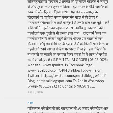
लोकप्रियता का प्रदर्शन 2 अगस्त को पूर्व सीएम गहलोत ने जयपुर
से जोधपुर का सफर ट्रेन से किया। इस सफर के पीछे गहलोत को
स्वयं की लोकप्रियता दिखाना था। गहलोत जब जयपुर के
प्लेटफार्म पर पहुंचे तो उनके कैमरा मैन पहले से ही तैयार थे।
गहलोत ने प्लेटफार्म पर खड़े यात्रियों से उनके हाल चाल पूछे। कई
यात्रियों ने गहलोत को पहचाना उनसे आत्मीय मुलाकात भी की।
गहलोत ने एक कुली से भी उसके हाल जाने। प्लेटफार्म के बा जब
गहलोत ट्रेन के कोच में पहुंचे तो यहां भी एक एक यात्री से हाथ
मिलाया। कोई डेढ़ दो मिनट के इस वीडियो को फिल्मी गाने के साथ
गहलोत ने स्वयं सोशल मीडिया पर पोस्ट किया है। इस वीडियो के
माध्यम से यह जताने का प्रयास किया गया है कि वे आज भी प्रदेश
भर में लोकप्रिय हैं। S.P.MITTAL BLOGGER ( 03-08-2026)
Website- www.spmittal.in Facebook Page-
www.facebook.com/SPMittalblog Follow me on
Twitter- https://twitter.com/spmittalblogger?s=11
Blog- spmittal.blogspot.com To Add in WhatsApp
Group- 9166157932 To Contact- 9829071511
3 AUG, 2026
NEW
पाकिस्तान की सीमा से सटे खाजूवाला से 50 करोड़ की हेरोइन और