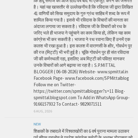
कि हिंदू समाज को आज 650 वर्ष बाद भी एकजुट करने की जरूरत
है। यहां यह खासतौर से उल्लेखनीय है कि रविदास जी द्वारा लिखित
41 वाणियोंं को सिख समुदाय के गुरु ग्रंथ साहिब में शब्द के रूप में
शामिल किया गया है। इससे भी रविदास के विचारों की मानता का
अंदाजा लगाया जा सकता है। रविदास जी के विचारों को रथ के
जरिए भले ही भाजपा ने पहुंचाने का काम किया हो, लेकिन यह काम
कांग्रेस भी कर सकती है। भाजपा ने रथ रवाना किए हैं उनमें एक
कलश भी रखा हुआ है। इस कलश में वाराणसी के क्षीर, गोवर्धन पुर
की रज (मिट्टी) भी भरी हुई है। चूंकि गोवर्धन पुर ही संत रविदास
जी की कर्मस्थली रहा, इसलिए अब मिट्टी को पवित्र मानकर
उनके विचारों को आगे बढ़ाया जा रहा है। S.P.MITTAL
BLOGGER ( 06-08-2026) Website- www.spmittal.in
Facebook Page- www.facebook.com/SPMittalblog
Follow me on Twitter-
https://twitter.com/spmittalblogger?s=11 Blog-
spmittal.blogspot.com To Add in WhatsApp Group-
9166157932 To Contact- 9829071511
6 AUG, 2026
NEW
शिक्षकों के तबादले में रिश्वतखोरी का 6 वर्ष पुराना मामला उठाकर
पूर्व सीएम गहलोत ने प्रदेश कांग्रेस कमेटी के अध्यक्ष डोटासरा को