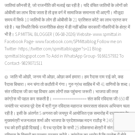
जातियां कौनसी है, जो राजनीति की मलाई खा रही है। यदि वंचित जातियों के लोगों को
ओबीसी का लाभ दिया जाता है तो इस वर्ग में सामाजिक समानता भी आएगी। मौजूदा
समय में सिर्फ 10 जातियों के लोग ही ओबीसी के 21 प्रतिशत कोटे का लाभ प्राप्त कर
रहे है। यह स्थिति सिर्फ राजनीतिक क्षेत्र में ही नहीं बल्कि सरकारी नौकरियों के क्षेत्र में
भी है। S.P.MITTAL BLOGGER ( 06-08-2026) Website- www.spmittal.in
Facebook Page- www.facebook.com/SPMittalblog Follow me on
Twitter- https://twitter.com/spmittalblogger?s=11 Blog-
spmittal.blogspot.com To Add in WhatsApp Group- 9166157932 To
Contact- 9829071511
जाति भी ओछी, जनम भी ओछा, ओछा कर्म हमारा। हम रैदास राम राई को, कह
रैदास बिचारा। मन चंगा तो कठौती में गंगा। गुरु ग्रंथ साहिब में भी 41 वाणियों के शब्द।
संत रविदास जी का यह विचार आम लोगों तक पहुंचना जरूरी। भाजपा की तरह
कांग्रेस भी पहल कर सकती है। ================ संत कवि रविदास जी 650 वीं
जयंती पर भाजपा पूरे देश में श्री गुरु रविदास महाराज समरसता संकल्प अभियान चला
रही है। इसी के अंतर्गत 5 अगस्त को जयपुर में आयोजित एक समारोह में राजस्थान के
मुख्यमंत्री भजनलाल शर्मा और भाजपा के प्रदेशाध्यक्ष मदन राठौड़ ने 245 रज कलश
रथ को हरी झंडी दिखाई। ये रथ प्रदेश के सभी 25 लोकसभा क्षेत्रों में संत कवि
रविदास के विचारों का प्रचार-प्रसार करेंगे। कांग्रेस का आरोप है कि प्रदेश में होने