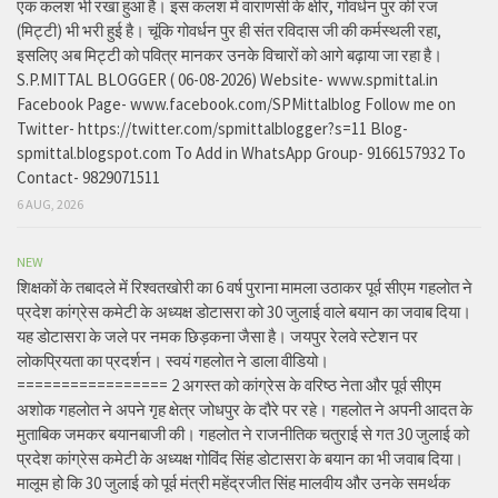
एक कलश भी रखा हुआ है। इस कलश में वाराणसी के क्षीर, गोवर्धन पुर की रज
(मिट्टी) भी भरी हुई है। चूंकि गोवर्धन पुर ही संत रविदास जी की कर्मस्थली रहा,
इसलिए अब मिट्टी को पवित्र मानकर उनके विचारों को आगे बढ़ाया जा रहा है।
S.P.MITTAL BLOGGER ( 06-08-2026) Website- www.spmittal.in
Facebook Page- www.facebook.com/SPMittalblog Follow me on
Twitter- https://twitter.com/spmittalblogger?s=11 Blog-
spmittal.blogspot.com To Add in WhatsApp Group- 9166157932 To
Contact- 9829071511
6 AUG, 2026
NEW
शिक्षकों के तबादले में रिश्वतखोरी का 6 वर्ष पुराना मामला उठाकर पूर्व सीएम गहलोत ने
प्रदेश कांग्रेस कमेटी के अध्यक्ष डोटासरा को 30 जुलाई वाले बयान का जवाब दिया।
यह डोटासरा के जले पर नमक छिड़कना जैसा है। जयपुर रेलवे स्टेशन पर
लोकप्रियता का प्रदर्शन। स्वयं गहलोत ने डाला वीडियो।
================= 2 अगस्त को कांग्रेस के वरिष्ठ नेता और पूर्व सीएम
अशोक गहलोत ने अपने गृह क्षेत्र जोधपुर के दौरे पर रहे। गहलोत ने अपनी आदत के
मुताबिक जमकर बयानबाजी की। गहलोत ने राजनीतिक चतुराई से गत 30 जुलाई को
प्रदेश कांग्रेस कमेटी के अध्यक्ष गोविंद सिंह डोटासरा के बयान का भी जवाब दिया।
मालूम हो कि 30 जुलाई को पूर्व मंत्री महेंद्रजीत सिंह मालवीय और उनके समर्थक