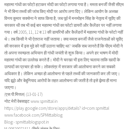
महात्मा गांधी का फोटो हटाकर मोदी का फोटो लगाया गया है। ममता बनर्जी जैसी सीएम
ने भी बिना तथ्यों की जांच किए मोदी पर आरोप लगा दिए। लेकिन आयोग के अध्यक्ष
विनय कुमार सक्सेना ने साफ किया है, जब पूर्व में मनमोहन सिंह के नेतृत्व में यूपीए की
सरकार थी तब भी कई बार महात्मा गांधी का फोटो डायरी और कैलेंडर पर नहीं लगाया
गया। वर्ष 2005, 11, 12 व 13 की डायरियों और कैलेंडरों में महात्मा गांधी के फोटो नहीं
थे। तब किसी ने भी ऐतराज नहीं जताया। क्या ममता बनर्जी जैसे राजनेताओं को यूपीए
की सरकार में इस मुद्दे को नहीं उठाना चाहिए था? जबकि सब जानते हैं कि पीएम मोदी ने
तो अपना स्वच्छता अभियान ही गांधी जयंती से शुरू किया। अपने हर भाषण में मोदी
महात्मा गांधी का उल्लेख करते हैं। मोदी ने चरखा भी इस लिए चलाया ताकि खादी के
उत्पादों का प्रचार हो सके। लोकतंत्र में सरकार की आलोचना करने का सबको
अधिकार है। लेकिन अच्छा हो आलोचना से पहले तथ्यों की जानकारी कर ली जाए।
यदि झूठे और बेबुनियाद आरोपों के तहत आलोचना की जाती है तो इसे ईष्र्या ही माना
जाएगा।
(एस.पी.मित्तल) (13-01-17)
नोट:मेरी वेबसाइट www.spmittal.in
https://play.google.com/store/apps/details? id=com.spmittal
www.facebook.com/SPMittalblog
Blog:- spmittalblogspot.in
M-09829071511 (सिर्फ संवाद के लिए)