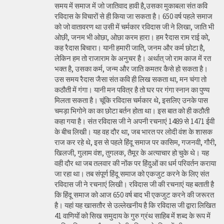
समय में समाज में जो जातिवाद हावी है,उसका मुकाबला संत कवि
रविदास के विचारों से ही किया जा सकता है। 650 वर्ष पहले समाज
को जो वातावरण था उसी में चर्मकार रविदास जी ने लिखा, जाति भी
ओछी, जनम भी ओछा, ओछा करम हारा। हम रैदास राम राई को,
कह रैदास बिचारा। यानी हमारी जाति, जनम और कर्म छोटा है,
लेकिन हम तो राजाराम के अनुचर है। अर्थात् जो राम काज में रत
भक्त है, उसका कर्म, जन्म और जाति कमतर कैसे हो सकता है।
उस समय रैदास जैसा संत कवि ही लिख सकता था, मन चंगा तो
कठौती में गंगा। यानी मन पवित्र है तो घर पर गंगा स्नान का पुण्य
मिलता सकता है। चूंकि रविदास चर्मकार थे, इसलिए उनके पास
चमड़ा भिगोने का का छोटा बर्तन होता था। इस बात को ही कठौती
कहा गया है। संत रविदास जी ने अपनी रचनाएं 1489 से 1471 ईवी
के बीच लिखी। यह वह दौर था, जब भारत पर लोदी वंश के शासक
राज कर रहे थे, इस से पहले हिंदू समाज पर कासिम, गजनवी, गौरी,
खिलजी, गुलाम वंश, तुगलक, तैमूर के अत्याचार हो चुके थे। यह
वही दौर था जब तलवार की नोंक पर हिंदुओं का धर्म परिवर्तन कराया
जा रहा था। तब संपूर्ण हिंदू समाज को एकजुट करने के लिए संत
रविदास जी ने रचनाएं लिखी। रविदास जी की रचनाएं यह बताती है
कि हिंदू समाज को आज 650 वर्ष बाद भी एकजुट करने की जरूरत
है। यहां यह खासतौर से उल्लेखनीय है कि रविदास जी द्वारा लिखित
41 वाणियोंं को सिख समुदाय के गुरु ग्रंथ साहिब में शब्द के रूप में