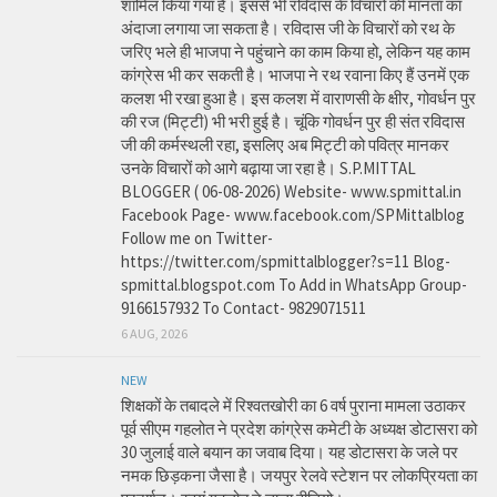
शामिल किया गया है। इससे भी रविदास के विचारों की मानता का
अंदाजा लगाया जा सकता है। रविदास जी के विचारों को रथ के
जरिए भले ही भाजपा ने पहुंचाने का काम किया हो, लेकिन यह काम
कांग्रेस भी कर सकती है। भाजपा ने रथ रवाना किए हैं उनमें एक
कलश भी रखा हुआ है। इस कलश में वाराणसी के क्षीर, गोवर्धन पुर
की रज (मिट्टी) भी भरी हुई है। चूंकि गोवर्धन पुर ही संत रविदास
जी की कर्मस्थली रहा, इसलिए अब मिट्टी को पवित्र मानकर
उनके विचारों को आगे बढ़ाया जा रहा है। S.P.MITTAL
BLOGGER ( 06-08-2026) Website- www.spmittal.in
Facebook Page- www.facebook.com/SPMittalblog
Follow me on Twitter-
https://twitter.com/spmittalblogger?s=11 Blog-
spmittal.blogspot.com To Add in WhatsApp Group-
9166157932 To Contact- 9829071511
6 AUG, 2026
NEW
शिक्षकों के तबादले में रिश्वतखोरी का 6 वर्ष पुराना मामला उठाकर
पूर्व सीएम गहलोत ने प्रदेश कांग्रेस कमेटी के अध्यक्ष डोटासरा को
30 जुलाई वाले बयान का जवाब दिया। यह डोटासरा के जले पर
नमक छिड़कना जैसा है। जयपुर रेलवे स्टेशन पर लोकप्रियता का