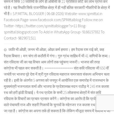
समय में सिर्फ 10 जातियों के लोग ही ओबीसी के 21 प्रतिशत कोटे का लाभ प्राप्त कर
रहे है। यह स्थिति सिर्फ राजनीतिक क्षेत्र में ही नहीं बल्कि सरकारी नौकरियों के क्षेत्र में
भी है। S.P.MITTAL BLOGGER ( 06-08-2026) Website- www.spmittal.in
Facebook Page- www.facebook.com/SPMittalblog Follow me on
Twitter- https://twitter.com/spmittalblogger?s=11 Blog-
spmittal.blogspot.com To Add in WhatsApp Group- 9166157932 To
Contact- 9829071511
जाति भी ओछी, जनम भी ओछा, ओछा कर्म हमारा। हम रैदास राम राई को, कह
रैदास बिचारा। मन चंगा तो कठौती में गंगा। गुरु ग्रंथ साहिब में भी 41 वाणियों के शब्द।
संत रविदास जी का यह विचार आम लोगों तक पहुंचना जरूरी। भाजपा की तरह
कांग्रेस भी पहल कर सकती है। ================ संत कवि रविदास जी 650 वीं
जयंती पर भाजपा पूरे देश में श्री गुरु रविदास महाराज समरसता संकल्प अभियान चला
रही है। इसी के अंतर्गत 5 अगस्त को जयपुर में आयोजित एक समारोह में राजस्थान के
मुख्यमंत्री भजनलाल शर्मा और भाजपा के प्रदेशाध्यक्ष मदन राठौड़ ने 245 रज कलश
रथ को हरी झंडी दिखाई। ये रथ प्रदेश के सभी 25 लोकसभा क्षेत्रों में संत कवि
रविदास के विचारों का प्रचार-प्रसार करेंगे। कांग्रेस का आरोप है कि प्रदेश में होने
वाले पंचायती राज और शहरी निकायों के चुनावों के मद्देनजर रज कलश रथ को घुमाया
जा रहा है। कांग्रेस का अपना तर्क हो सकता है कि लेकिन मौजूदा समय में समाज में जो