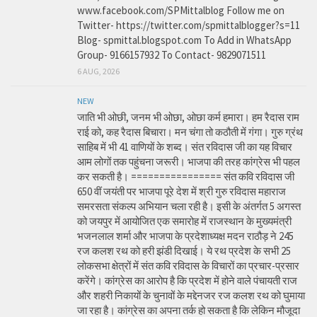
www.facebook.com/SPMittalblog Follow me on
Twitter- https://twitter.com/spmittalblogger?s=11
Blog- spmittal.blogspot.com To Add in WhatsApp
Group- 9166157932 To Contact- 9829071511
6 AUG, 2026
NEW
जाति भी ओछी, जनम भी ओछा, ओछा कर्म हमारा। हम रैदास राम
राई को, कह रैदास बिचारा। मन चंगा तो कठौती में गंगा। गुरु ग्रंथ
साहिब में भी 41 वाणियों के शब्द। संत रविदास जी का यह विचार
आम लोगों तक पहुंचना जरूरी। भाजपा की तरह कांग्रेस भी पहल
कर सकती है। ================ संत कवि रविदास जी
650 वीं जयंती पर भाजपा पूरे देश में श्री गुरु रविदास महाराज
समरसता संकल्प अभियान चला रही है। इसी के अंतर्गत 5 अगस्त
को जयपुर में आयोजित एक समारोह में राजस्थान के मुख्यमंत्री
भजनलाल शर्मा और भाजपा के प्रदेशाध्यक्ष मदन राठौड़ ने 245
रज कलश रथ को हरी झंडी दिखाई। ये रथ प्रदेश के सभी 25
लोकसभा क्षेत्रों में संत कवि रविदास के विचारों का प्रचार-प्रसार
करेंगे। कांग्रेस का आरोप है कि प्रदेश में होने वाले पंचायती राज
और शहरी निकायों के चुनावों के मद्देनजर रज कलश रथ को घुमाया
जा रहा है। कांग्रेस का अपना तर्क हो सकता है कि लेकिन मौजूदा