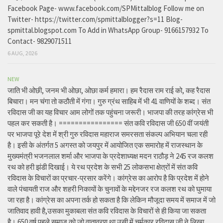
Facebook Page- www.facebook.com/SPMittalblog Follow me on
Twitter- https://twitter.com/spmittalblogger?s=11 Blog-
spmittal.blogspot.com To Add in WhatsApp Group- 9166157932 To
Contact- 9829071511
6 AUG, 2026
NEW
जाति भी ओछी, जनम भी ओछा, ओछा कर्म हमारा। हम रैदास राम राई को, कह रैदास
बिचारा। मन चंगा तो कठौती में गंगा। गुरु ग्रंथ साहिब में भी 41 वाणियों के शब्द। संत
रविदास जी का यह विचार आम लोगों तक पहुंचना जरूरी। भाजपा की तरह कांग्रेस भी
पहल कर सकती है। ================ संत कवि रविदास जी 650 वीं जयंती
पर भाजपा पूरे देश में श्री गुरु रविदास महाराज समरसता संकल्प अभियान चला रही
है। इसी के अंतर्गत 5 अगस्त को जयपुर में आयोजित एक समारोह में राजस्थान के
मुख्यमंत्री भजनलाल शर्मा और भाजपा के प्रदेशाध्यक्ष मदन राठौड़ ने 245 रज कलश
रथ को हरी झंडी दिखाई। ये रथ प्रदेश के सभी 25 लोकसभा क्षेत्रों में संत कवि
रविदास के विचारों का प्रचार-प्रसार करेंगे। कांग्रेस का आरोप है कि प्रदेश में होने
वाले पंचायती राज और शहरी निकायों के चुनावों के मद्देनजर रज कलश रथ को घुमाया
जा रहा है। कांग्रेस का अपना तर्क हो सकता है कि लेकिन मौजूदा समय में समाज में जो
जातिवाद हावी है,उसका मुकाबला संत कवि रविदास के विचारों से ही किया जा सकता
है। 650 वर्ष पहले समाज को जो वातावरण था उसी में चर्मकार रविदास जी ने लिखा,