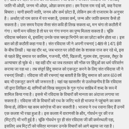
जाति भी ओछी, जनम भी ओछा, ओछा करम हारा। हम रैदास राम राई को, कह रैदास
बिचारा। यानी हमारी जाति, जनम और कर्म छोटा है, लेकिन हम तो राजाराम के अनुचर
है। अर्थात् जो राम काज में रत भक्त है, उसका कर्म, जन्म और जाति कमतर कैसे हो
सकता है। उस समय रैदास जैसा संत कवि ही लिख सकता था, मन चंगा तो कठौती में
गंगा। यानी मन पवित्र है तो घर पर गंगा स्नान का पुण्य मिलता सकता है। चूंकि
रविदास चर्मकार थे, इसलिए उनके पास चमड़ा भिगोने का का छोटा बर्तन होता था। इस
बात को ही कठौती कहा गया है। संत रविदास जी ने अपनी रचनाएं 1489 से 1471 ईवी
के बीच लिखी। यह वह दौर था, जब भारत पर लोदी वंश के शासक राज कर रहे थे, इस
से पहले हिंदू समाज पर कासिम, गजनवी, गौरी, खिलजी, गुलाम वंश, तुगलक, तैमूर के
अत्याचार हो चुके थे। यह वही दौर था जब तलवार की नोंक पर हिंदुओं का धर्म परिवर्तन
कराया जा रहा था। तब संपूर्ण हिंदू समाज को एकजुट करने के लिए संत रविदास जी ने
रचनाएं लिखी। रविदास जी की रचनाएं यह बताती है कि हिंदू समाज को आज 650 वर्ष
बाद भी एकजुट करने की जरूरत है। यहां यह खासतौर से उल्लेखनीय है कि रविदास
जी द्वारा लिखित 41 वाणियोंं को सिख समुदाय के गुरु ग्रंथ साहिब में शब्द के रूप में
शामिल किया गया है। इससे भी रविदास के विचारों की मानता का अंदाजा लगाया जा
सकता है। रविदास जी के विचारों को रथ के जरिए भले ही भाजपा ने पहुंचाने का काम
किया हो, लेकिन यह काम कांग्रेस भी कर सकती है। भाजपा ने रथ रवाना किए हैं उनमें
एक कलश भी रखा हुआ है। इस कलश में वाराणसी के क्षीर, गोवर्धन पुर की रज
(मिट्टी) भी भरी हुई है। चूंकि गोवर्धन पुर ही संत रविदास जी की कर्मस्थली रहा,
इसलिए अब मिट्टी को पवित्र मानकर उनके विचारों को आगे बढ़ाया जा रहा है।