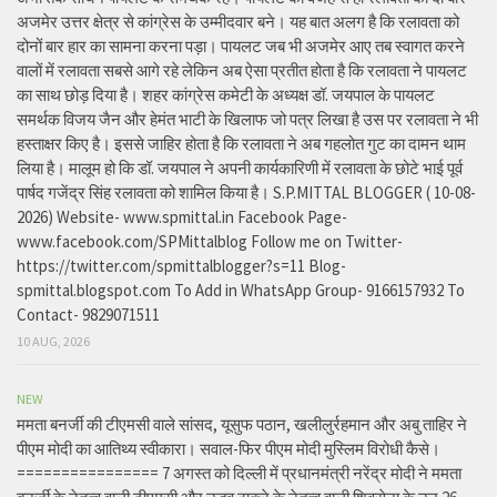
अजमेर उत्तर क्षेत्र से कांग्रेस के उम्मीदवार बने। यह बात अलग है कि रलावता को
दोनों बार हार का सामना करना पड़ा। पायलट जब भी अजमेर आए तब स्वागत करने
वालों में रलावता सबसे आगे रहे लेकिन अब ऐसा प्रतीत होता है कि रलावता ने पायलट
का साथ छोड़ दिया है। शहर कांग्रेस कमेटी के अध्यक्ष डॉ. जयपाल के पायलट
समर्थक विजय जैन और हेमंत भाटी के खिलाफ जो पत्र लिखा है उस पर रलावता ने भी
हस्ताक्षर किए है। इससे जाहिर होता है कि रलावता ने अब गहलोत गुट का दामन थाम
लिया है। मालूम हो कि डॉ. जयपाल ने अपनी कार्यकारिणी में रलावता के छोटे भाई पूर्व
पार्षद गजेंद्र सिंह रलावता को शामिल किया है। S.P.MITTAL BLOGGER ( 10-08-
2026) Website- www.spmittal.in Facebook Page-
www.facebook.com/SPMittalblog Follow me on Twitter-
https://twitter.com/spmittalblogger?s=11 Blog-
spmittal.blogspot.com To Add in WhatsApp Group- 9166157932 To
Contact- 9829071511
10 AUG, 2026
NEW
ममता बनर्जी की टीएमसी वाले सांसद, यूसुफ पठान, खलीलुर्रहमान और अबु ताहिर ने
पीएम मोदी का आतिथ्य स्वीकारा। सवाल-फिर पीएम मोदी मुस्लिम विरोधी कैसे।
================ 7 अगस्त को दिल्ली में प्रधानमंत्री नरेंद्र मोदी ने ममता