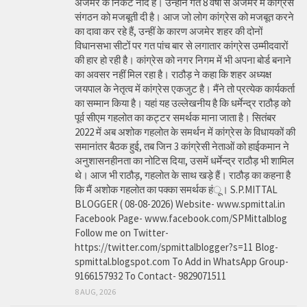
अजमेर के निकट नांद है। उन्होंने गत 8 वर्षों से अजमेर में कांग्रेस
संगठन को मजबूती दी है। आज जो लोग कांग्रेस को मजबूत करने
का दावा कर रहे हैं, उन्हीं के कारण अजमेर शहर की दोनों
विधानसभा सीटों पर गत पांच बार से लगातार कांग्रेस उम्मीदवारों
की हार हो रही है। कांग्रेस को नगर निगम में भी अपना बोर्ड बनाने
का अवसर नहीं मिल रहा है। राठौड़ ने कहा कि शहर अध्यक्ष
जयपाल के नेतृत्व में कांग्रेस एकजुट है। मैंने तो प्रत्येक कार्यकर्ता
का सम्मान किया है। यहां यह उल्लेखनीय है कि धर्मेन्द्र राठौड़ को
पूर्व सीएम गहलोत का कट्टर समर्थक माना जाता है। सितंबर
2022 में अब अशोक गहलोत के समर्थन में कांग्रेस के विधायकों की
समानांतर बैठक हुई, तब जिन 3 कांग्रेसी नेताओं को हाईकमान ने
अनुशासनहीनता का नोटिस दिया, उसमें धर्मेन्द्र राठौड़ भी शामिल
थे। आज भी राठौड़, गहलोत के साथ खड़े हैं। राठौड़ का कहना है
कि मैं अशोक गहलोत का पक्का समर्थक हंू। S.P.MITTAL
BLOGGER ( 08-08-2026) Website- www.spmittal.in
Facebook Page- www.facebook.com/SPMittalblog
Follow me on Twitter-
https://twitter.com/spmittalblogger?s=11 Blog-
spmittal.blogspot.com To Add in WhatsApp Group-
9166157932 To Contact- 9829071511
8 AUG, 2026