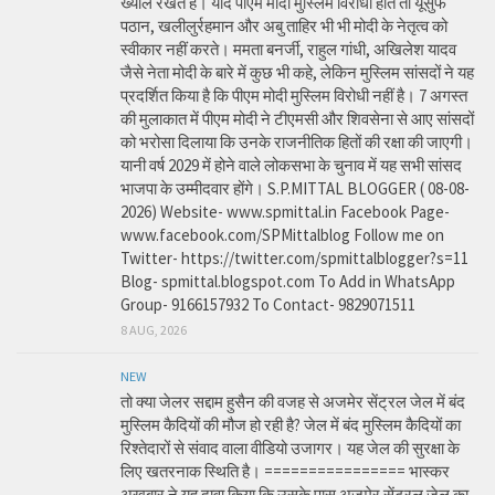
ख्याल रखते हैं। यदि पीएम मोदी मुस्लिम विरोधी होते तो यूसुफ
पठान, खलीलुर्रहमान और अबु ताहिर भी भी मोदी के नेतृत्व को
स्वीकार नहीं करते। ममता बनर्जी, राहुल गांधी, अखिलेश यादव
जैसे नेता मोदी के बारे में कुछ भी कहे, लेकिन मुस्लिम सांसदों ने यह
प्रदर्शित किया है कि पीएम मोदी मुस्लिम विरोधी नहीं है। 7 अगस्त
की मुलाकात में पीएम मोदी ने टीएमसी और शिवसेना से आए सांसदों
को भरोसा दिलाया कि उनके राजनीतिक हितों की रक्षा की जाएगी।
यानी वर्ष 2029 में होने वाले लोकसभा के चुनाव में यह सभी सांसद
भाजपा के उम्मीदवार होंगे। S.P.MITTAL BLOGGER ( 08-08-
2026) Website- www.spmittal.in Facebook Page-
www.facebook.com/SPMittalblog Follow me on
Twitter- https://twitter.com/spmittalblogger?s=11
Blog- spmittal.blogspot.com To Add in WhatsApp
Group- 9166157932 To Contact- 9829071511
8 AUG, 2026
NEW
तो क्या जेलर सद्दाम हुसैन की वजह से अजमेर सेंट्रल जेल में बंद
मुस्लिम कैदियों की मौज हो रही है? जेल में बंद मुस्लिम कैदियों का
रिश्तेदारों से संवाद वाला वीडियो उजागर। यह जेल की सुरक्षा के
लिए खतरनाक स्थिति है। ================ भास्कर
अखबार ने यह दावा किया कि उसके पास अजमेर सेंट्रल जेल का