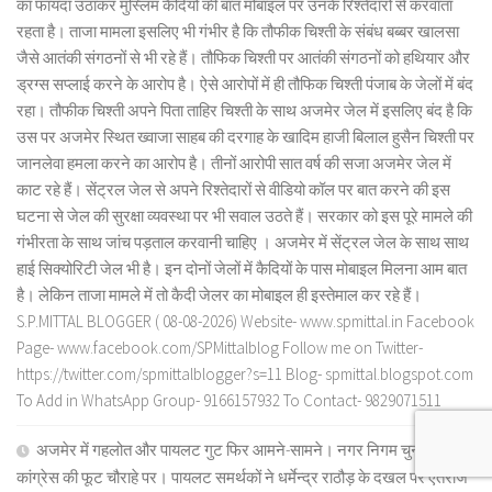
का फायदा उठाकर मुस्लिम कैदियों की बात मोबाइल पर उनके रिश्तेदारों से करवाता
रहता है। ताजा मामला इसलिए भी गंभीर है कि तौफीक चिश्ती के संबंध बब्बर खालसा
जैसे आतंकी संगठनों से भी रहे हैं। तौफिक चिश्ती पर आतंकी संगठनों को हथियार और
ड्रग्स सप्लाई करने के आरोप है। ऐसे आरोपों में ही तौफिक चिश्ती पंजाब के जेलों में बंद
रहा। तौफीक चिश्ती अपने पिता ताहिर चिश्ती के साथ अजमेर जेल में इसलिए बंद है कि
उस पर अजमेर स्थित ख्वाजा साहब की दरगाह के खादिम हाजी बिलाल हुसैन चिश्ती पर
जानलेवा हमला करने का आरोप है। तीनों आरोपी सात वर्ष की सजा अजमेर जेल में
काट रहे हैं। सेंट्रल जेल से अपने रिश्तेदारों से वीडियो कॉल पर बात करने की इस
घटना से जेल की सुरक्षा व्यवस्था पर भी सवाल उठते हैं। सरकार को इस पूरे मामले की
गंभीरता के साथ जांच पड़ताल करवानी चाहिए । अजमेर में सेंट्रल जेल के साथ साथ
हाई सिक्योरिटी जेल भी है। इन दोनों जेलों में कैदियों के पास मोबाइल मिलना आम बात
है। लेकिन ताजा मामले में तो कैदी जेलर का मोबाइल ही इस्तेमाल कर रहे हैं।
S.P.MITTAL BLOGGER ( 08-08-2026) Website- www.spmittal.in Facebook
Page- www.facebook.com/SPMittalblog Follow me on Twitter-
https://twitter.com/spmittalblogger?s=11 Blog- spmittal.blogspot.com
To Add in WhatsApp Group- 9166157932 To Contact- 9829071511
अजमेर में गहलोत और पायलट गुट फिर आमने-सामने। नगर निगम चुनाव से पहले
कांग्रेस की फूट चौराहे पर। पायलट समर्थकों ने धर्मेन्द्र राठौड़ के दखल पर ऐतराज