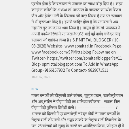
प्रतीत होता है कि रलावता ने पायलट का साथ छोड़ दिया है। शहर
कांग्रेस कमेटी के अध्यक्ष डॉ. जयपाल के पायलट समर्थक विजय
जैन और हेमंत भाटी के खिलाफ जो पत्र लिखा है उस पर रलावता
ने भी हस्ताक्षर किए है। इससे जाहिर होता है कि रलावता ने अब
गहलोत गुट का दामन थाम लिया है। मालूम हो कि डॉ. जयपाल ने
अपनी कार्यकारिणी में रलावता के छोटे भाई पूर्व पार्षद गजेंद्र सिंह
रलावता को शामिल किया है। S.P.MITTAL BLOGGER ( 10-
08-2026) Website- www.spmittal.in Facebook Page-
www.facebook.com/SPMittalblog Follow me on
Twitter- https://twitter.com/spmittalblogger?s=11
Blog- spmittal.blogspot.com To Add in WhatsApp
Group- 9166157932 To Contact- 9829071511
10 AUG, 2026
NEW
ममता बनर्जी की टीएमसी वाले सांसद, यूसुफ पठान, खलीलुर्रहमान
और अबु ताहिर ने पीएम मोदी का आतिथ्य स्वीकारा। सवाल-फिर
पीएम मोदी मुस्लिम विरोधी कैसे। ================ 7
अगस्त को दिल्ली में प्रधानमंत्री नरेंद्र मोदी ने ममता बनर्जी के
नेतृत्व वाली टीएमसी और उद्धव ठाकरे के नेतृत्व वाली शिवसेना के
उन 26 सांसदों को सुबह के नाश्ते पर आमंत्रित किया, जो हाल ही में