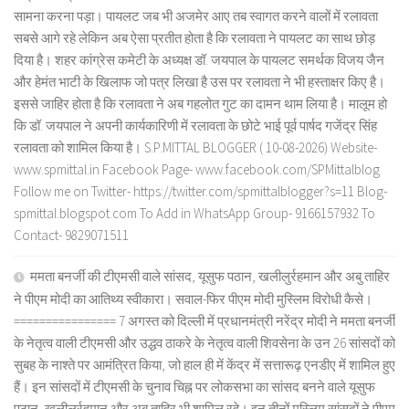
सामना करना पड़ा। पायलट जब भी अजमेर आए तब स्वागत करने वालों में रलावता
सबसे आगे रहे लेकिन अब ऐसा प्रतीत होता है कि रलावता ने पायलट का साथ छोड़
दिया है। शहर कांग्रेस कमेटी के अध्यक्ष डॉ. जयपाल के पायलट समर्थक विजय जैन
और हेमंत भाटी के खिलाफ जो पत्र लिखा है उस पर रलावता ने भी हस्ताक्षर किए है।
इससे जाहिर होता है कि रलावता ने अब गहलोत गुट का दामन थाम लिया है। मालूम हो
कि डॉ. जयपाल ने अपनी कार्यकारिणी में रलावता के छोटे भाई पूर्व पार्षद गजेंद्र सिंह
रलावता को शामिल किया है। S.P.MITTAL BLOGGER ( 10-08-2026) Website-
www.spmittal.in Facebook Page- www.facebook.com/SPMittalblog
Follow me on Twitter- https://twitter.com/spmittalblogger?s=11 Blog-
spmittal.blogspot.com To Add in WhatsApp Group- 9166157932 To
Contact- 9829071511
ममता बनर्जी की टीएमसी वाले सांसद, यूसुफ पठान, खलीलुर्रहमान और अबु ताहिर
ने पीएम मोदी का आतिथ्य स्वीकारा। सवाल-फिर पीएम मोदी मुस्लिम विरोधी कैसे।
================ 7 अगस्त को दिल्ली में प्रधानमंत्री नरेंद्र मोदी ने ममता बनर्जी
के नेतृत्व वाली टीएमसी और उद्धव ठाकरे के नेतृत्व वाली शिवसेना के उन 26 सांसदों को
सुबह के नाश्ते पर आमंत्रित किया, जो हाल ही में केंद्र में सत्तारूढ़ एनडीए में शामिल हुए
हैं। इन सांसदों में टीएमसी के चुनाव चिह्न पर लोकसभा का सांसद बनने वाले यूसुफ
पठान, खलीलुर्रहमान और अबु ताहिर भी शामिल रहे। इन तीनों मुस्लिम सांसदों ने पीएम