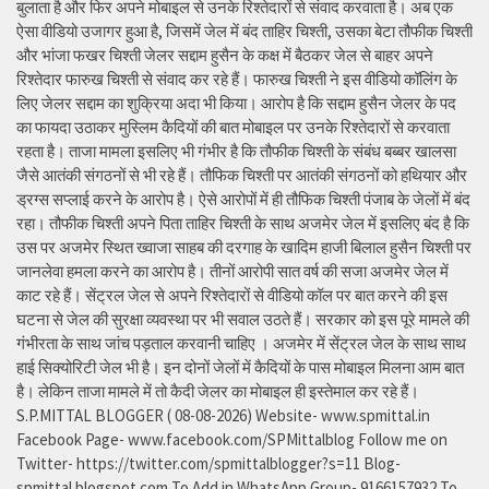
बुलाता है और फिर अपने मोबाइल से उनके रिश्तेदारों से संवाद करवाता है। अब एक
ऐसा वीडियो उजागर हुआ है, जिसमें जेल में बंद ताहिर चिश्ती, उसका बेटा तौफीक चिश्ती
और भांजा फखर चिश्ती जेलर सद्दाम हुसैन के कक्ष में बैठकर जेल से बाहर अपने
रिश्तेदार फारुख चिश्ती से संवाद कर रहे हैं। फारुख चिश्ती ने इस वीडियो कॉलिंग के
लिए जेलर सद्दाम का शुक्रिया अदा भी किया। आरोप है कि सद्दाम हुसैन जेलर के पद
का फायदा उठाकर मुस्लिम कैदियों की बात मोबाइल पर उनके रिश्तेदारों से करवाता
रहता है। ताजा मामला इसलिए भी गंभीर है कि तौफीक चिश्ती के संबंध बब्बर खालसा
जैसे आतंकी संगठनों से भी रहे हैं। तौफिक चिश्ती पर आतंकी संगठनों को हथियार और
ड्रग्स सप्लाई करने के आरोप है। ऐसे आरोपों में ही तौफिक चिश्ती पंजाब के जेलों में बंद
रहा। तौफीक चिश्ती अपने पिता ताहिर चिश्ती के साथ अजमेर जेल में इसलिए बंद है कि
उस पर अजमेर स्थित ख्वाजा साहब की दरगाह के खादिम हाजी बिलाल हुसैन चिश्ती पर
जानलेवा हमला करने का आरोप है। तीनों आरोपी सात वर्ष की सजा अजमेर जेल में
काट रहे हैं। सेंट्रल जेल से अपने रिश्तेदारों से वीडियो कॉल पर बात करने की इस
घटना से जेल की सुरक्षा व्यवस्था पर भी सवाल उठते हैं। सरकार को इस पूरे मामले की
गंभीरता के साथ जांच पड़ताल करवानी चाहिए । अजमेर में सेंट्रल जेल के साथ साथ
हाई सिक्योरिटी जेल भी है। इन दोनों जेलों में कैदियों के पास मोबाइल मिलना आम बात
है। लेकिन ताजा मामले में तो कैदी जेलर का मोबाइल ही इस्तेमाल कर रहे हैं।
S.P.MITTAL BLOGGER ( 08-08-2026) Website- www.spmittal.in
Facebook Page- www.facebook.com/SPMittalblog Follow me on
Twitter- https://twitter.com/spmittalblogger?s=11 Blog-
spmittal.blogspot.com To Add in WhatsApp Group- 9166157932 To