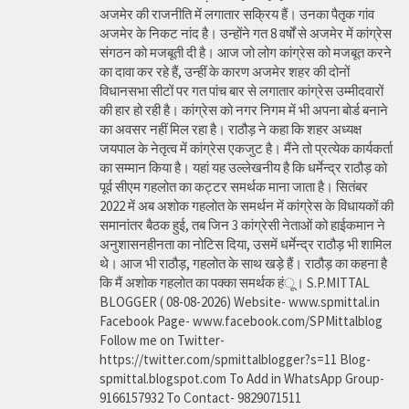
अजमेर की राजनीति में लगातार सक्रिय हैं। उनका पैतृक गांव
अजमेर के निकट नांद है। उन्होंने गत 8 वर्षों से अजमेर में कांग्रेस
संगठन को मजबूती दी है। आज जो लोग कांग्रेस को मजबूत करने
का दावा कर रहे हैं, उन्हीं के कारण अजमेर शहर की दोनों
विधानसभा सीटों पर गत पांच बार से लगातार कांग्रेस उम्मीदवारों
की हार हो रही है। कांग्रेस को नगर निगम में भी अपना बोर्ड बनाने
का अवसर नहीं मिल रहा है। राठौड़ ने कहा कि शहर अध्यक्ष
जयपाल के नेतृत्व में कांग्रेस एकजुट है। मैंने तो प्रत्येक कार्यकर्ता
का सम्मान किया है। यहां यह उल्लेखनीय है कि धर्मेन्द्र राठौड़ को
पूर्व सीएम गहलोत का कट्टर समर्थक माना जाता है। सितंबर
2022 में अब अशोक गहलोत के समर्थन में कांग्रेस के विधायकों की
समानांतर बैठक हुई, तब जिन 3 कांग्रेसी नेताओं को हाईकमान ने
अनुशासनहीनता का नोटिस दिया, उसमें धर्मेन्द्र राठौड़ भी शामिल
थे। आज भी राठौड़, गहलोत के साथ खड़े हैं। राठौड़ का कहना है
कि मैं अशोक गहलोत का पक्का समर्थक हंू। S.P.MITTAL
BLOGGER ( 08-08-2026) Website- www.spmittal.in
Facebook Page- www.facebook.com/SPMittalblog
Follow me on Twitter-
https://twitter.com/spmittalblogger?s=11 Blog-
spmittal.blogspot.com To Add in WhatsApp Group-
9166157932 To Contact- 9829071511