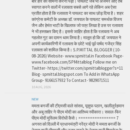
बार हार का सामना करना पड़ा। पायलट जब भी अजमेर आए तब
स्वागत करने वालों में रलावता सबसे आगे रहे लेकिन अब ऐसा
प्रतीत होता है कि रलावता ने पायलट का साथ छोड़ दिया है। शहर
कांग्रेस कमेटी के अध्यक्ष डॉ. जयपाल के पायलट समर्थक विजय
जैन और हेमंत भाटी के खिलाफ जो पत्र लिखा है उस पर रलावता
ने भी हस्ताक्षर किए है। इससे जाहिर होता है कि रलावता ने अब
गहलोत गुट का दामन थाम लिया है। मालूम हो कि डॉ. जयपाल ने
अपनी कार्यकारिणी में रलावता के छोटे भाई पूर्व पार्षद गजेंद्र सिंह
रलावता को शामिल किया है। S.P.MITTAL BLOGGER ( 10-
08-2026) Website- www.spmittal.in Facebook Page-
www.facebook.com/SPMittalblog Follow me on
Twitter- https://twitter.com/spmittalblogger?s=11
Blog- spmittal.blogspot.com To Add in WhatsApp
Group- 9166157932 To Contact- 9829071511
10 AUG, 2026
NEW
ममता बनर्जी की टीएमसी वाले सांसद, यूसुफ पठान, खलीलुर्रहमान
और अबु ताहिर ने पीएम मोदी का आतिथ्य स्वीकारा। सवाल-फिर
पीएम मोदी मुस्लिम विरोधी कैसे। ================ 7
अगस्त को दिल्ली में प्रधानमंत्री नरेंद्र मोदी ने ममता बनर्जी के