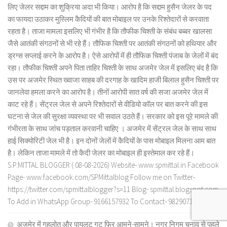
लिए जेलर सद्दाम का शुक्रिया अदा भी किया। आरोप है कि सद्दाम हुसैन जेलर के पद
का फायदा उठाकर मुस्लिम कैदियों की बात मोबाइल पर उनके रिश्तेदारों से करवाता
रहता है। ताजा मामला इसलिए भी गंभीर है कि तौफीक चिश्ती के संबंध बब्बर खालसा
जैसे आतंकी संगठनों से भी रहे हैं। तौफिक चिश्ती पर आतंकी संगठनों को हथियार और
ड्रग्स सप्लाई करने के आरोप है। ऐसे आरोपों में ही तौफिक चिश्ती पंजाब के जेलों में बंद
रहा। तौफीक चिश्ती अपने पिता ताहिर चिश्ती के साथ अजमेर जेल में इसलिए बंद है कि
उस पर अजमेर स्थित ख्वाजा साहब की दरगाह के खादिम हाजी बिलाल हुसैन चिश्ती पर
जानलेवा हमला करने का आरोप है। तीनों आरोपी सात वर्ष की सजा अजमेर जेल में
काट रहे हैं। सेंट्रल जेल से अपने रिश्तेदारों से वीडियो कॉल पर बात करने की इस
घटना से जेल की सुरक्षा व्यवस्था पर भी सवाल उठते हैं। सरकार को इस पूरे मामले की
गंभीरता के साथ जांच पड़ताल करवानी चाहिए । अजमेर में सेंट्रल जेल के साथ साथ
हाई सिक्योरिटी जेल भी है। इन दोनों जेलों में कैदियों के पास मोबाइल मिलना आम बात
है। लेकिन ताजा मामले में तो कैदी जेलर का मोबाइल ही इस्तेमाल कर रहे हैं।
S.P.MITTAL BLOGGER ( 08-08-2026) Website- www.spmittal.in Facebook
Page- www.facebook.com/SPMittalblog Follow me on Twitter-
https://twitter.com/spmittalblogger?s=11 Blog- spmittal.blogspot.com
To Add in WhatsApp Group- 9166157932 To Contact- 9829071511
अजमेर में गहलोत और पायलट गुट फिर आमने-सामने। नगर निगम चुनाव से पहले