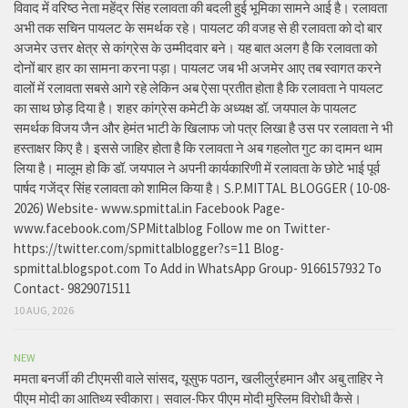
विवाद में वरिष्ठ नेता महेंद्र सिंह रलावता की बदली हुई भूमिका सामने आई है। रलावता
अभी तक सचिन पायलट के समर्थक रहे। पायलट की वजह से ही रलावता को दो बार
अजमेर उत्तर क्षेत्र से कांग्रेस के उम्मीदवार बने। यह बात अलग है कि रलावता को
दोनों बार हार का सामना करना पड़ा। पायलट जब भी अजमेर आए तब स्वागत करने
वालों में रलावता सबसे आगे रहे लेकिन अब ऐसा प्रतीत होता है कि रलावता ने पायलट
का साथ छोड़ दिया है। शहर कांग्रेस कमेटी के अध्यक्ष डॉ. जयपाल के पायलट
समर्थक विजय जैन और हेमंत भाटी के खिलाफ जो पत्र लिखा है उस पर रलावता ने भी
हस्ताक्षर किए है। इससे जाहिर होता है कि रलावता ने अब गहलोत गुट का दामन थाम
लिया है। मालूम हो कि डॉ. जयपाल ने अपनी कार्यकारिणी में रलावता के छोटे भाई पूर्व
पार्षद गजेंद्र सिंह रलावता को शामिल किया है। S.P.MITTAL BLOGGER ( 10-08-
2026) Website- www.spmittal.in Facebook Page-
www.facebook.com/SPMittalblog Follow me on Twitter-
https://twitter.com/spmittalblogger?s=11 Blog-
spmittal.blogspot.com To Add in WhatsApp Group- 9166157932 To
Contact- 9829071511
10 AUG, 2026
NEW
ममता बनर्जी की टीएमसी वाले सांसद, यूसुफ पठान, खलीलुर्रहमान और अबु ताहिर ने
पीएम मोदी का आतिथ्य स्वीकारा। सवाल-फिर पीएम मोदी मुस्लिम विरोधी कैसे।