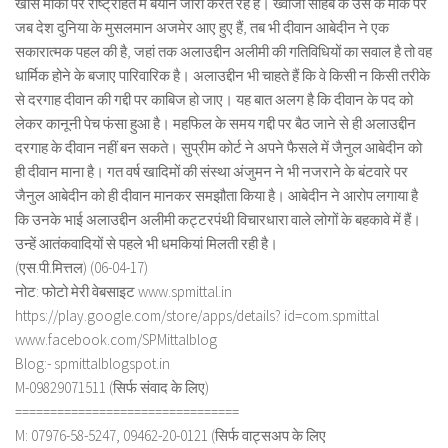
खास मौकों पर राष्ट्रहित में बयान जारी करते रहे हैं। ख्वाजा साहब के उर्स के मौके पर
जब देश दुनिया के मुसलमान अजमेर आए हुए हैं, तब भी दीवान आबेदीन ने एक
सकारात्मक पहल की है, जहां तक अलाउद्दीन अलीमी की गतिविधियों का सवाल है तो वह
धार्मिक होने के बजाए पारिवारिक है। अलाउद्दीन भी चाहते हैं कि वे किसी न किसी तरीके
से दरगाह दीवान की गद्दी पर काबिज हो जाए। यह बात अलग है कि दीवान के पद को
लेकर कानूनी पेच फंसा हुआ है। महफिल के समय गद्दी पर बैठ जाने से ही अलाउद्दीन
दरगाह के दीवान नहीं बन सकते। सुप्रीम कोर्ट ने अपने फैसले में जैनुल आबेदीन को
ही दीवान माना है। गत वर्ष खादिमों की संस्था अंजुमन ने भी नजराने के बंटवारे पर
जैनुल आबेदीन को ही दीवान मानकर समझौता किया है। आबेदीन ने आरोप लगाया है
कि उनके भाई अलाउद्दीन अलीमी कट्टरपंथी विचारधारा वाले लोगों के बहकावे में हैं।
उन्हें आतंकवादियों से पहले भी धमकियां मिलती रही है।
(एस.पी.मित्तल) (06-04-17)
नोट: फोटो मेरी वेबसाइट www.spmittal.in
https://play.google.com/store/apps/details? id=com.spmittal
www.facebook.com/SPMittalblog
Blog:- spmittalblogspot.in
M-09829071511 (सिर्फ संवाद के लिए)
================================
M: 07976-58-5247, 09462-20-0121 (सिर्फ वाट्सअप के लिए