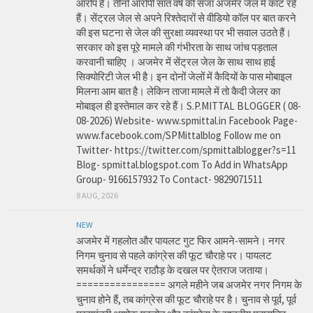
आरोप है। तीनों आरोपी सात वर्ष की सजा अजमेर जेल में काट रहे
हैं। सेंट्रल जेल से अपने रिश्तेदारों से वीडियो कॉल पर बात करने
की इस घटना से जेल की सुरक्षा व्यवस्था पर भी सवाल उठते हैं।
सरकार को इस पूरे मामले की गंभीरता के साथ जांच पड़ताल
करवानी चाहिए । अजमेर में सेंट्रल जेल के साथ साथ हाई
सिक्योरिटी जेल भी है। इन दोनों जेलों में कैदियों के पास मोबाइल
मिलना आम बात है। लेकिन ताजा मामले में तो कैदी जेलर का
मोबाइल ही इस्तेमाल कर रहे हैं। S.P.MITTAL BLOGGER ( 08-
08-2026) Website- www.spmittal.in Facebook Page-
www.facebook.com/SPMittalblog Follow me on
Twitter- https://twitter.com/spmittalblogger?s=11
Blog- spmittal.blogspot.com To Add in WhatsApp
Group- 9166157932 To Contact- 9829071511
8 AUG, 2026
NEW
अजमेर में गहलोत और पायलट गुट फिर आमने-सामने। नगर
निगम चुनाव से पहले कांग्रेस की फूट चौराहे पर। पायलट
समर्थकों ने धर्मेन्द्र राठौड़ के दखल पर ऐतराज जताया।
================ अगले महीने जब अजमेर नगर निगम के
चुनाव होने हैं, तब कांग्रेस की फूट चौराहे पर है। चुनाव से पूर्व, पूर्व