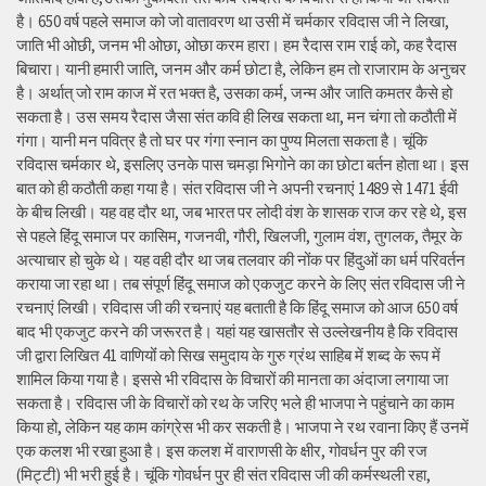
है। 650 वर्ष पहले समाज को जो वातावरण था उसी में चर्मकार रविदास जी ने लिखा,
जाति भी ओछी, जनम भी ओछा, ओछा करम हारा। हम रैदास राम राई को, कह रैदास
बिचारा। यानी हमारी जाति, जनम और कर्म छोटा है, लेकिन हम तो राजाराम के अनुचर
है। अर्थात् जो राम काज में रत भक्त है, उसका कर्म, जन्म और जाति कमतर कैसे हो
सकता है। उस समय रैदास जैसा संत कवि ही लिख सकता था, मन चंगा तो कठौती में
गंगा। यानी मन पवित्र है तो घर पर गंगा स्नान का पुण्य मिलता सकता है। चूंकि
रविदास चर्मकार थे, इसलिए उनके पास चमड़ा भिगोने का का छोटा बर्तन होता था। इस
बात को ही कठौती कहा गया है। संत रविदास जी ने अपनी रचनाएं 1489 से 1471 ईवी
के बीच लिखी। यह वह दौर था, जब भारत पर लोदी वंश के शासक राज कर रहे थे, इस
से पहले हिंदू समाज पर कासिम, गजनवी, गौरी, खिलजी, गुलाम वंश, तुगलक, तैमूर के
अत्याचार हो चुके थे। यह वही दौर था जब तलवार की नोंक पर हिंदुओं का धर्म परिवर्तन
कराया जा रहा था। तब संपूर्ण हिंदू समाज को एकजुट करने के लिए संत रविदास जी ने
रचनाएं लिखी। रविदास जी की रचनाएं यह बताती है कि हिंदू समाज को आज 650 वर्ष
बाद भी एकजुट करने की जरूरत है। यहां यह खासतौर से उल्लेखनीय है कि रविदास
जी द्वारा लिखित 41 वाणियोंं को सिख समुदाय के गुरु ग्रंथ साहिब में शब्द के रूप में
शामिल किया गया है। इससे भी रविदास के विचारों की मानता का अंदाजा लगाया जा
सकता है। रविदास जी के विचारों को रथ के जरिए भले ही भाजपा ने पहुंचाने का काम
किया हो, लेकिन यह काम कांग्रेस भी कर सकती है। भाजपा ने रथ रवाना किए हैं उनमें
एक कलश भी रखा हुआ है। इस कलश में वाराणसी के क्षीर, गोवर्धन पुर की रज
(मिट्टी) भी भरी हुई है। चूंकि गोवर्धन पुर ही संत रविदास जी की कर्मस्थली रहा,