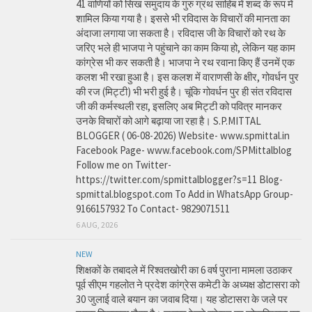
41 वाणियोंं को सिख समुदाय के गुरु ग्रंथ साहिब में शब्द के रूप में
शामिल किया गया है। इससे भी रविदास के विचारों की मानता का
अंदाजा लगाया जा सकता है। रविदास जी के विचारों को रथ के
जरिए भले ही भाजपा ने पहुंचाने का काम किया हो, लेकिन यह काम
कांग्रेस भी कर सकती है। भाजपा ने रथ रवाना किए हैं उनमें एक
कलश भी रखा हुआ है। इस कलश में वाराणसी के क्षीर, गोवर्धन पुर
की रज (मिट्टी) भी भरी हुई है। चूंकि गोवर्धन पुर ही संत रविदास
जी की कर्मस्थली रहा, इसलिए अब मिट्टी को पवित्र मानकर
उनके विचारों को आगे बढ़ाया जा रहा है। S.P.MITTAL
BLOGGER ( 06-08-2026) Website- www.spmittal.in
Facebook Page- www.facebook.com/SPMittalblog
Follow me on Twitter-
https://twitter.com/spmittalblogger?s=11 Blog-
spmittal.blogspot.com To Add in WhatsApp Group-
9166157932 To Contact- 9829071511
6 AUG, 2026
NEW
शिक्षकों के तबादले में रिश्वतखोरी का 6 वर्ष पुराना मामला उठाकर
पूर्व सीएम गहलोत ने प्रदेश कांग्रेस कमेटी के अध्यक्ष डोटासरा को
30 जुलाई वाले बयान का जवाब दिया। यह डोटासरा के जले पर