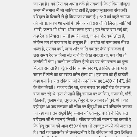
जा रहा है। कांग्रेस का अपना तर्क हो सकता है कि लेकिन मौजूदा
समय में समाज में जो जातिवाद हावी है,उसका मुकाबला संत कवि
रविदास के विचारों से ही किया जा सकता है। 650 वर्ष पहले समाज
को जो वातावरण था उसी में चर्मकार रविदास जी ने लिखा, जाति भी
ओछी, जनम भी ओछा, ओछा करम हारा। हम रैदास राम राई को,
कह रैदास बिचारा। यानी हमारी जाति, जनम और कर्म छोटा है,
लेकिन हम तो राजाराम के अनुचर है। अर्थात् जो राम काज में रत
भक्त है, उसका कर्म, जन्म और जाति कमतर कैसे हो सकता है।
उस समय रैदास जैसा संत कवि ही लिख सकता था, मन चंगा तो
कठौती में गंगा। यानी मन पवित्र है तो घर पर गंगा स्नान का पुण्य
मिलता सकता है। चूंकि रविदास चर्मकार थे, इसलिए उनके पास
चमड़ा भिगोने का का छोटा बर्तन होता था। इस बात को ही कठौती
कहा गया है। संत रविदास जी ने अपनी रचनाएं 1489 से 1471 ईवी
के बीच लिखी। यह वह दौर था, जब भारत पर लोदी वंश के शासक
राज कर रहे थे, इस से पहले हिंदू समाज पर कासिम, गजनवी, गौरी,
खिलजी, गुलाम वंश, तुगलक, तैमूर के अत्याचार हो चुके थे। यह
वही दौर था जब तलवार की नोंक पर हिंदुओं का धर्म परिवर्तन कराया
जा रहा था। तब संपूर्ण हिंदू समाज को एकजुट करने के लिए संत
रविदास जी ने रचनाएं लिखी। रविदास जी की रचनाएं यह बताती है
कि हिंदू समाज को आज 650 वर्ष बाद भी एकजुट करने की जरूरत
है। यहां यह खासतौर से उल्लेखनीय है कि रविदास जी द्वारा लिखित