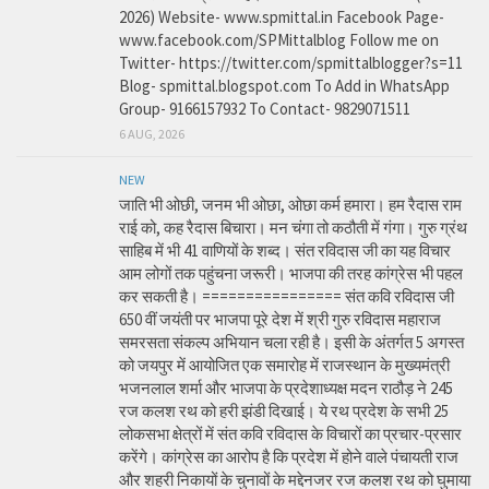
2026) Website- www.spmittal.in Facebook Page-
www.facebook.com/SPMittalblog Follow me on
Twitter- https://twitter.com/spmittalblogger?s=11
Blog- spmittal.blogspot.com To Add in WhatsApp
Group- 9166157932 To Contact- 9829071511
6 AUG, 2026
NEW
जाति भी ओछी, जनम भी ओछा, ओछा कर्म हमारा। हम रैदास राम
राई को, कह रैदास बिचारा। मन चंगा तो कठौती में गंगा। गुरु ग्रंथ
साहिब में भी 41 वाणियों के शब्द। संत रविदास जी का यह विचार
आम लोगों तक पहुंचना जरूरी। भाजपा की तरह कांग्रेस भी पहल
कर सकती है। ================ संत कवि रविदास जी
650 वीं जयंती पर भाजपा पूरे देश में श्री गुरु रविदास महाराज
समरसता संकल्प अभियान चला रही है। इसी के अंतर्गत 5 अगस्त
को जयपुर में आयोजित एक समारोह में राजस्थान के मुख्यमंत्री
भजनलाल शर्मा और भाजपा के प्रदेशाध्यक्ष मदन राठौड़ ने 245
रज कलश रथ को हरी झंडी दिखाई। ये रथ प्रदेश के सभी 25
लोकसभा क्षेत्रों में संत कवि रविदास के विचारों का प्रचार-प्रसार
करेंगे। कांग्रेस का आरोप है कि प्रदेश में होने वाले पंचायती राज
और शहरी निकायों के चुनावों के मद्देनजर रज कलश रथ को घुमाया