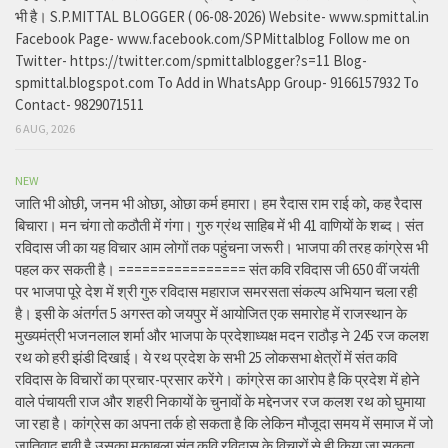
भी है। S.P.MITTAL BLOGGER ( 06-08-2026) Website- www.spmittal.in
Facebook Page- www.facebook.com/SPMittalblog Follow me on
Twitter- https://twitter.com/spmittalblogger?s=11 Blog-
spmittal.blogspot.com To Add in WhatsApp Group- 9166157932 To
Contact- 9829071511
6 AUG, 2026
NEW
जाति भी ओछी, जनम भी ओछा, ओछा कर्म हमारा। हम रैदास राम राई को, कह रैदास
बिचारा। मन चंगा तो कठौती में गंगा। गुरु ग्रंथ साहिब में भी 41 वाणियों के शब्द। संत
रविदास जी का यह विचार आम लोगों तक पहुंचना जरूरी। भाजपा की तरह कांग्रेस भी
पहल कर सकती है। ================ संत कवि रविदास जी 650 वीं जयंती
पर भाजपा पूरे देश में श्री गुरु रविदास महाराज समरसता संकल्प अभियान चला रही
है। इसी के अंतर्गत 5 अगस्त को जयपुर में आयोजित एक समारोह में राजस्थान के
मुख्यमंत्री भजनलाल शर्मा और भाजपा के प्रदेशाध्यक्ष मदन राठौड़ ने 245 रज कलश
रथ को हरी झंडी दिखाई। ये रथ प्रदेश के सभी 25 लोकसभा क्षेत्रों में संत कवि
रविदास के विचारों का प्रचार-प्रसार करेंगे। कांग्रेस का आरोप है कि प्रदेश में होने
वाले पंचायती राज और शहरी निकायों के चुनावों के मद्देनजर रज कलश रथ को घुमाया
जा रहा है। कांग्रेस का अपना तर्क हो सकता है कि लेकिन मौजूदा समय में समाज में जो
जातिवाद हावी है,उसका मुकाबला संत कवि रविदास के विचारों से ही किया जा सकता