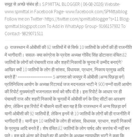
समूह से अच्छे संबंध हो। S.P.MITTAL BLOGGER ( 06-08-2026) Website-
www.spmittal.in Facebook Page- www.facebook.com/SPMittalblog
Follow me on Twitter- https://twitter.com/spmittalblogger?s=11 Blog-
spmittal.blogspot.com To Add in WhatsApp Group- 9166157932 To
Contact- 9829071511
राजस्थान में ओबीसी की 92 जातियों में से सिर्फ 10 जातियों के लोगों की ही राजनीति
में भागीदारी। सवाल- क्या कांग्रेस के प्रदेश अध्यक्ष गोविंद सिंह डोटासरा वंचित 82
जातियों के लोगों को पंचायती राज और शहरी निकायों के चुनाव में उम्मीद बनाएंगे?
आखिर क्यों 10 जातियों के लोग ही सांसद, विधायक, प्रधान, निकाय प्रमुख आदि
बनते हैं? ================ 5 अगस्त को जयपुर में ओबीसी (अन्य पिछड़ा वर्ग)
प्रतिनिधित्व आयोग के अध्यक्ष रिटायर्ड जज मदनलाल भाटी ने 900 पन्नों वाली आयोग
की रिपोर्ट मुख्यमंत्री भजनलाल शर्मा को सौंप दी है। इस रिपोर्ट के आधार पर ही
पंचायती राज और शहरी निकायों के चुनावों में ओबीसी वर्ग के लिए सीटों का आरक्षण
होगा, लेकिन इस रिपोर्ट में चौकाने वाली बात यह है कि राजस्थान में अन्य पिछड़ा वर्ग
यानी ओबीसी की 92 जातियों हैं, लेकिन इनमें से 10 जातियों के लोगों की ही राजनीति में
भागीदारी है। यानी इन 10 जातियों के लोग ही सांसद, विधायक, प्रधान, शहरी निकायों
के प्रमुख आदि बनते हैं। शेष वंचित 82 जातियों के लोग पार्षद और सरपंच भी नहीं बन
पाते। इस बड़े अंतर को देखते हुए ही आयोग के अध्यक्ष न्यायाधीश भाटी ने कहा कि