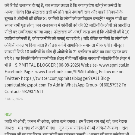
की रिपोर्ट उजागर हो गई है, तब सवाल उठता है कि क्या प्रदेश कांग्रेस कमेटी के
अध्यक्ष गोविंद सिंह डोटासरा इसी वर्ष होने वाले पंचायती राज और शहरी निकायों के
चुनाव में ओबीसी की वंचित 82 जातियों के लोगों को उम्मीदवार बनाएंगे? राहुल गांधी का
सपना तभी पूरा होगा, जब राजस्थान में ओबीसी वर्ग की 82 जातियों के लोगों को आरक्षित
सीटों पर उम्मीदवार बनाया जाए। डोटासरा को अच्छी तरह पता है कि ओबीसी की वे 10
जातियां कौनसी है, जो राजनीति की मलाई खा रही है। यदि वंचित जातियों के लोगों को
ओबीसी का लाभ दिया जाता है तो इस वर्ग में सामाजिक समानता भी आएगी। मौजूदा
समय में सिर्फ 10 जातियों के लोग ही ओबीसी के 21 प्रतिशत कोटे का लाभ प्राप्त कर
रहे है। यह स्थिति सिर्फ राजनीतिक क्षेत्र में ही नहीं बल्कि सरकारी नौकरियों के क्षेत्र में
भी है। S.P.MITTAL BLOGGER ( 06-08-2026) Website- www.spmittal.in
Facebook Page- www.facebook.com/SPMittalblog Follow me on
Twitter- https://twitter.com/spmittalblogger?s=11 Blog-
spmittal.blogspot.com To Add in WhatsApp Group- 9166157932 To
Contact- 9829071511
6 AUG, 2026
NEW
जाति भी ओछी, जनम भी ओछा, ओछा कर्म हमारा। हम रैदास राम राई को, कह रैदास
बिचारा। मन चंगा तो कठौती में गंगा। गुरु ग्रंथ साहिब में भी 41 वाणियों के शब्द। संत
रविदास जी का यह विचार आम लोगों तक पहुंचना जरूरी। भाजपा की तरह कांग्रेस भी