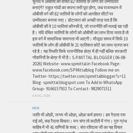
चुनाव में ओबीसी की वंचित 82 जातियों के लोगों को उम्मीदवार
बनाएंगे? राहुल गांधी का सपना तभी पूरा होगा, जब राजस्थान में
ओबीसी वर्ग की 82 जातियों के लोगों को आरक्षित सीटों पर
उम्मीदवार बनाया जाए। डोटासरा को अच्छी तरह पता है कि
ओबीसी की वे 10 जातियां कौनसी है, जो राजनीति की मलाई खा रही
है। यदि वंचित जातियों के लोगों को ओबीसी का लाभ दिया जाता है तो
इस वर्ग में सामाजिक समानता भी आएगी। मौजूदा समय में सिर्फ 10
जातियों के लोग ही ओबीसी के 21 प्रतिशत कोटे का लाभ प्राप्त कर
रहे है। यह स्थिति सिर्फ राजनीतिक क्षेत्र में ही नहीं बल्कि सरकारी
नौकरियों के क्षेत्र में भी है। S.P.MITTAL BLOGGER ( 06-08-
2026) Website- www.spmittal.in Facebook Page-
www.facebook.com/SPMittalblog Follow me on
Twitter- https://twitter.com/spmittalblogger?s=11
Blog- spmittal.blogspot.com To Add in WhatsApp
Group- 9166157932 To Contact- 9829071511
6 AUG, 2026
NEW
जाति भी ओछी, जनम भी ओछा, ओछा कर्म हमारा। हम रैदास राम
राई को, कह रैदास बिचारा। मन चंगा तो कठौती में गंगा। गुरु ग्रंथ
साहिब में भी 41 वाणियों के शब्द। संत रविदास जी का यह विचार