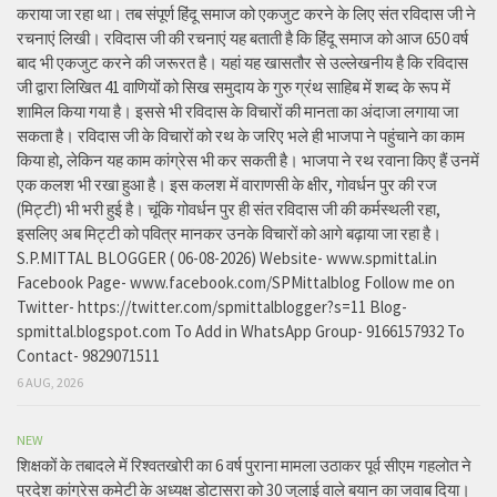
कराया जा रहा था। तब संपूर्ण हिंदू समाज को एकजुट करने के लिए संत रविदास जी ने
रचनाएं लिखी। रविदास जी की रचनाएं यह बताती है कि हिंदू समाज को आज 650 वर्ष
बाद भी एकजुट करने की जरूरत है। यहां यह खासतौर से उल्लेखनीय है कि रविदास
जी द्वारा लिखित 41 वाणियोंं को सिख समुदाय के गुरु ग्रंथ साहिब में शब्द के रूप में
शामिल किया गया है। इससे भी रविदास के विचारों की मानता का अंदाजा लगाया जा
सकता है। रविदास जी के विचारों को रथ के जरिए भले ही भाजपा ने पहुंचाने का काम
किया हो, लेकिन यह काम कांग्रेस भी कर सकती है। भाजपा ने रथ रवाना किए हैं उनमें
एक कलश भी रखा हुआ है। इस कलश में वाराणसी के क्षीर, गोवर्धन पुर की रज
(मिट्टी) भी भरी हुई है। चूंकि गोवर्धन पुर ही संत रविदास जी की कर्मस्थली रहा,
इसलिए अब मिट्टी को पवित्र मानकर उनके विचारों को आगे बढ़ाया जा रहा है।
S.P.MITTAL BLOGGER ( 06-08-2026) Website- www.spmittal.in
Facebook Page- www.facebook.com/SPMittalblog Follow me on
Twitter- https://twitter.com/spmittalblogger?s=11 Blog-
spmittal.blogspot.com To Add in WhatsApp Group- 9166157932 To
Contact- 9829071511
6 AUG, 2026
NEW
शिक्षकों के तबादले में रिश्वतखोरी का 6 वर्ष पुराना मामला उठाकर पूर्व सीएम गहलोत ने
प्रदेश कांग्रेस कमेटी के अध्यक्ष डोटासरा को 30 जुलाई वाले बयान का जवाब दिया।