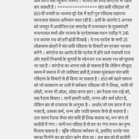
आम लोगों तक पहुंचना जरूरी। भाजपा की तरह कांग्रेस भी पहल
कर सकती है। ================ संत कवि रविदास जी
650 वीं जयंती पर भाजपा पूरे देश में श्री गुरु रविदास महाराज
समरसता संकल्प अभियान चला रही है। इसी के अंतर्गत 5 अगस्त
को जयपुर में आयोजित एक समारोह में राजस्थान के मुख्यमंत्री
भजनलाल शर्मा और भाजपा के प्रदेशाध्यक्ष मदन राठौड़ ने 245
रज कलश रथ को हरी झंडी दिखाई। ये रथ प्रदेश के सभी 25
लोकसभा क्षेत्रों में संत कवि रविदास के विचारों का प्रचार-प्रसार
करेंगे। कांग्रेस का आरोप है कि प्रदेश में होने वाले पंचायती राज
और शहरी निकायों के चुनावों के मद्देनजर रज कलश रथ को घुमाया
जा रहा है। कांग्रेस का अपना तर्क हो सकता है कि लेकिन मौजूदा
समय में समाज में जो जातिवाद हावी है,उसका मुकाबला संत कवि
रविदास के विचारों से ही किया जा सकता है। 650 वर्ष पहले समाज
को जो वातावरण था उसी में चर्मकार रविदास जी ने लिखा, जाति भी
ओछी, जनम भी ओछा, ओछा करम हारा। हम रैदास राम राई को,
कह रैदास बिचारा। यानी हमारी जाति, जनम और कर्म छोटा है,
लेकिन हम तो राजाराम के अनुचर है। अर्थात् जो राम काज में रत
भक्त है, उसका कर्म, जन्म और जाति कमतर कैसे हो सकता है।
उस समय रैदास जैसा संत कवि ही लिख सकता था, मन चंगा तो
कठौती में गंगा। यानी मन पवित्र है तो घर पर गंगा स्नान का पुण्य
मिलता सकता है। चूंकि रविदास चर्मकार थे, इसलिए उनके पास
चमड़ा भिगोने का का छोटा बर्तन होता था। इस बात को ही कठौती