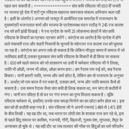
पहल कर सकती है। ================ संत कवि रविदास जी 650 वीं जयंती
पर भाजपा पूरे देश में श्री गुरु रविदास महाराज समरसता संकल्प अभियान चला रही
है। इसी के अंतर्गत 5 अगस्त को जयपुर में आयोजित एक समारोह में राजस्थान के
मुख्यमंत्री भजनलाल शर्मा और भाजपा के प्रदेशाध्यक्ष मदन राठौड़ ने 245 रज कलश
रथ को हरी झंडी दिखाई। ये रथ प्रदेश के सभी 25 लोकसभा क्षेत्रों में संत कवि
रविदास के विचारों का प्रचार-प्रसार करेंगे। कांग्रेस का आरोप है कि प्रदेश में होने
वाले पंचायती राज और शहरी निकायों के चुनावों के मद्देनजर रज कलश रथ को घुमाया
जा रहा है। कांग्रेस का अपना तर्क हो सकता है कि लेकिन मौजूदा समय में समाज में जो
जातिवाद हावी है,उसका मुकाबला संत कवि रविदास के विचारों से ही किया जा सकता
है। 650 वर्ष पहले समाज को जो वातावरण था उसी में चर्मकार रविदास जी ने लिखा,
जाति भी ओछी, जनम भी ओछा, ओछा करम हारा। हम रैदास राम राई को, कह रैदास
बिचारा। यानी हमारी जाति, जनम और कर्म छोटा है, लेकिन हम तो राजाराम के अनुचर
है। अर्थात् जो राम काज में रत भक्त है, उसका कर्म, जन्म और जाति कमतर कैसे हो
सकता है। उस समय रैदास जैसा संत कवि ही लिख सकता था, मन चंगा तो कठौती में
गंगा। यानी मन पवित्र है तो घर पर गंगा स्नान का पुण्य मिलता सकता है। चूंकि
रविदास चर्मकार थे, इसलिए उनके पास चमड़ा भिगोने का का छोटा बर्तन होता था। इस
बात को ही कठौती कहा गया है। संत रविदास जी ने अपनी रचनाएं 1489 से 1471 ईवी
के बीच लिखी। यह वह दौर था, जब भारत पर लोदी वंश के शासक राज कर रहे थे, इस
से पहले हिंदू समाज पर कासिम, गजनवी, गौरी, खिलजी, गुलाम वंश, तुगलक, तैमूर के
अत्याचार हो चुके थे। यह वही दौर था जब तलवार की नोंक पर हिंदुओं का धर्म परिवर्तन