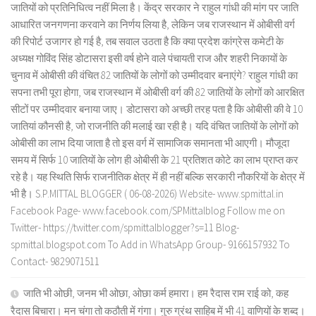
जातियों को प्रतिनिधित्व नहीं मिला है। केंद्र सरकार ने राहुल गांधी की मांग पर जाति
आधारित जनगणना करवाने का निर्णय लिया है, लेकिन जब राजस्थान में ओबीसी वर्ग
की रिपोर्ट उजागर हो गई है, तब सवाल उठता है कि क्या प्रदेश कांग्रेस कमेटी के
अध्यक्ष गोविंद सिंह डोटासरा इसी वर्ष होने वाले पंचायती राज और शहरी निकायों के
चुनाव में ओबीसी की वंचित 82 जातियों के लोगों को उम्मीदवार बनाएंगे? राहुल गांधी का
सपना तभी पूरा होगा, जब राजस्थान में ओबीसी वर्ग की 82 जातियों के लोगों को आरक्षित
सीटों पर उम्मीदवार बनाया जाए। डोटासरा को अच्छी तरह पता है कि ओबीसी की वे 10
जातियां कौनसी है, जो राजनीति की मलाई खा रही है। यदि वंचित जातियों के लोगों को
ओबीसी का लाभ दिया जाता है तो इस वर्ग में सामाजिक समानता भी आएगी। मौजूदा
समय में सिर्फ 10 जातियों के लोग ही ओबीसी के 21 प्रतिशत कोटे का लाभ प्राप्त कर
रहे है। यह स्थिति सिर्फ राजनीतिक क्षेत्र में ही नहीं बल्कि सरकारी नौकरियों के क्षेत्र में
भी है। S.P.MITTAL BLOGGER ( 06-08-2026) Website- www.spmittal.in
Facebook Page- www.facebook.com/SPMittalblog Follow me on
Twitter- https://twitter.com/spmittalblogger?s=11 Blog-
spmittal.blogspot.com To Add in WhatsApp Group- 9166157932 To
Contact- 9829071511
जाति भी ओछी, जनम भी ओछा, ओछा कर्म हमारा। हम रैदास राम राई को, कह
रैदास बिचारा। मन चंगा तो कठौती में गंगा। गुरु ग्रंथ साहिब में भी 41 वाणियों के शब्द।