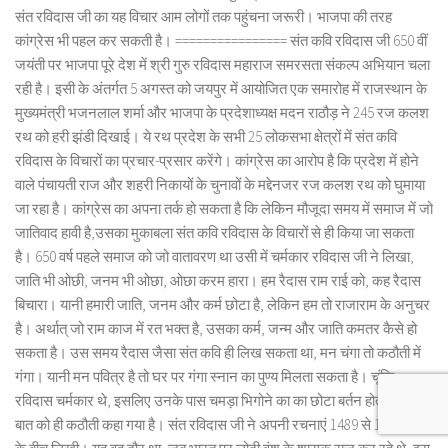
संत रविदास जी का यह विचार आम लोगों तक पहुंचना जरूरी। भाजपा की तरह
कांग्रेस भी पहल कर सकती है। ================ संत कवि रविदास जी 650 वीं
जयंती पर भाजपा पूरे देश में श्री गुरु रविदास महाराज समरसता संकल्प अभियान चला
रही है। इसी के अंतर्गत 5 अगस्त को जयपुर में आयोजित एक समारोह में राजस्थान के
मुख्यमंत्री भजनलाल शर्मा और भाजपा के प्रदेशाध्यक्ष मदन राठौड़ ने 245 रज कलश
रथ को हरी झंडी दिखाई। ये रथ प्रदेश के सभी 25 लोकसभा क्षेत्रों में संत कवि
रविदास के विचारों का प्रचार-प्रसार करेंगे। कांग्रेस का आरोप है कि प्रदेश में होने
वाले पंचायती राज और शहरी निकायों के चुनावों के मद्देनजर रज कलश रथ को घुमाया
जा रहा है। कांग्रेस का अपना तर्क हो सकता है कि लेकिन मौजूदा समय में समाज में जो
जातिवाद हावी है,उसका मुकाबला संत कवि रविदास के विचारों से ही किया जा सकता
है। 650 वर्ष पहले समाज को जो वातावरण था उसी में चर्मकार रविदास जी ने लिखा,
जाति भी ओछी, जनम भी ओछा, ओछा करम हारा। हम रैदास राम राई को, कह रैदास
बिचारा। यानी हमारी जाति, जनम और कर्म छोटा है, लेकिन हम तो राजाराम के अनुचर
है। अर्थात् जो राम काज में रत भक्त है, उसका कर्म, जन्म और जाति कमतर कैसे हो
सकता है। उस समय रैदास जैसा संत कवि ही लिख सकता था, मन चंगा तो कठौती में
गंगा। यानी मन पवित्र है तो घर पर गंगा स्नान का पुण्य मिलता सकता है। चूंकि
रविदास चर्मकार थे, इसलिए उनके पास चमड़ा भिगोने का का छोटा बर्तन होता था। इस
बात को ही कठौती कहा गया है। संत रविदास जी ने अपनी रचनाएं 1489 से 1471 ईवी