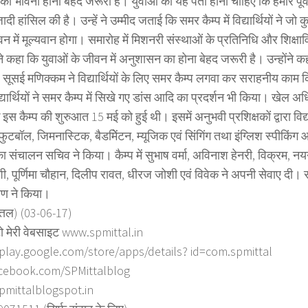
 की भावना होना बेहद जरूरी है। युवाओं को यह पता होना चाहिए कि हमारे पूव
ी हांसिल की है। उन्हें ने उम्मीद जताई कि समर कैम्प में विद्यार्थियों ने जो 
न में मूल्यवान होगा। समारोह में मिशनरी संस्थाओं के प्रतिनिधि और शिक्
े कहा कि युवाओं के जीवन में अनुशासन का होना बेहद जरूरी है। उन्होंने क
 सूसई मणिक्कम ने विद्यार्थियों के लिए समर कैम्प लगवा कर सराहनीय काम क
िद्यार्थियों ने समर कैम्प में सिखे गए डांस आदि का प्रदर्शन भी किया। खेल 
इस कैम्प की शुरुआत 15 मई को हुई थी। इसमें अनुभवी प्रशिक्षकों द्वारा विद्य
फुटबॉल, जिमनास्टिक, बैडमिेंटन, म्यूजिक एवं सिंगिंग तथा इंग्लिश स्पीकिं
 संचालन सचिव ने किया। कैम्प में सुभाष वर्मा, अविनाश हेनरी, विक्रम, नय
शी, पूर्णिमा चौहान, दिलीप रावत, धीरज जोशी एवं विवेक ने अपनी सेवाए दी
वण ने किया।
त्तल) (03-06-17)
ो मेरी वेबसाइट www.spmittal.in
/play.google.com/store/apps/details? id=com.spmittal
cebook.com/SPMittalblog
spmittalblogspot.in