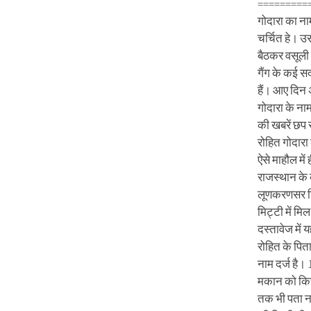
===========
गोदारा का नाम
चर्चित हे। उसक
बैठकर वसूली 
गैंग के कई सद
हैं। आए दिन अ
गोदारा के ना
की खबरें छप र
रोहित गोदारा
ऐसे माहौल में 
राजस्थान के 
लूणकरणसर स
मिट्टी में मि
दस्तावेज मे
रोहित के पिता
नाम दर्ज है।
मकान को किस
तक भी पता नह