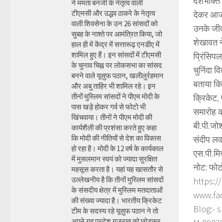
देशभक्ति
ने ममता बनर्जी के नेतृत्व वाली
टीएमसी और उद्धव ठाकरे के नेतृत्व
देकर आजाद
वाली शिवसेना के उन 26 सांसदों को
उनके जीव
सुबह के नाश्ते पर आमंत्रित किया, जो
शेखावत न
हाल ही में केंद्र में सत्तारूढ़ एनडीए में
शामिल हुए हैं। इन सांसदों में टीएमसी
प्रिंसिपल
के चुनाव चिह्न पर लोकसभा का सांसद
चुनिंदा व
बनने वाले यूसुफ पठान, खलीलुर्रहमान
बताया कि 
और अबु ताहिर भी शामिल रहे। इन
तीनों मुस्लिम सांसदों ने पीएम मोदी के
क्रिकेट, 
पास खड़े होकर गर्व से फोटो भी
समारोह का
खिंचवाया। तीनों ने पीएम मोदी की
बी.पी.जो
कार्यशैली की प्रशंसा करते हुए कहा
कि मोदी की नीतियों से देश का विकास
संदीप ल
हो रहा है। मोदी के 12 वर्ष के कार्यकाल
एस.पी.मि
में मुसलमान स्वयं को ज्यादा सुरक्षित
नोट: फोट
महसूस करता है। यहां यह खासतौर से
उल्लेखनीय है कि तीनों मुस्लिम सांसदों
https:/
के संसदीय क्षेत्र में मुस्लिम मतदाताओं
www.fa
की संख्या ज्यादा है। भारतीय क्रिकेट
Blog:- 
टीम के सदस्य रहे यूसुफ पठान ने तो
अपने गृह प्रदेश गुजरात को छोड़कर