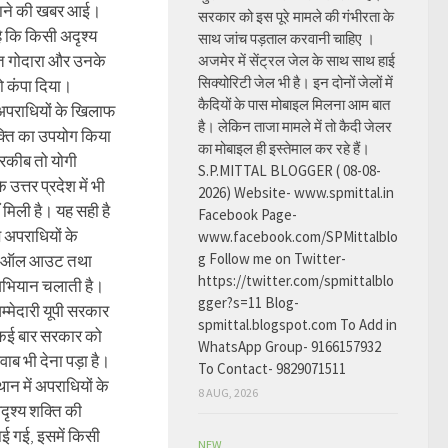
िलाने की खबर आई।
सरकार को इस पूरे मामले की गंभीरता के
है कि किसी अदृश्य
साथ जांच पड़ताल करवानी चाहिए ।
ित गोदारा और उनके
अजमेर में सेंट्रल जेल के साथ साथ हाई
सिक्योरिटी जेल भी है। इन दोनों जेलों में
 को कंपा दिया।
कैदियों के पास मोबाइल मिलना आम बात
 अपराधियों के खिलाफ
है। लेकिन ताजा मामले में तो कैदी जेलर
क्ति का उपयोग किया
का मोबाइल ही इस्तेमाल कर रहे हैं।
तरकीब तो योगी
S.P.MITTAL BLOGGER ( 08-08-
उत्तर प्रदेश में भी
2026) Website- www.spmittal.in
 मिली है। यह सही है
Facebook Page-
स अपराधियों के
www.facebook.com/SPMittalblo
g Follow me on Twitter-
 ऑल आउट तथा
https://twitter.com/spmittalblo
अभियान चलाती है।
gger?s=11 Blog-
्मेदारी यूपी सरकार
spmittal.blogspot.com To Add in
 कई बार सरकार को
WhatsApp Group- 9166157932
वाब भी देना पड़ा है।
To Contact- 9829071511
ान में अपराधियों के
8 AUG, 2026
ृश्य शक्ति की
 गई, इसमें किसी
NEW