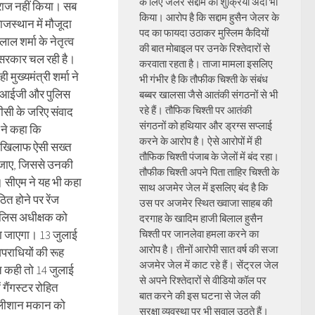
के लिए जेलर सद्दाम का शुक्रिया अदा भी
राज नहीं किया। सब
किया। आरोप है कि सद्दाम हुसैन जेलर के
राजस्थान में मौजूदा
पद का फायदा उठाकर मुस्लिम कैदियों
ल शर्मा के नेतृत्व
की बात मोबाइल पर उनके रिश्तेदारों से
 सरकार चल रही है।
करवाता रहता है। ताजा मामला इसलिए
 मुख्यमंत्री शर्मा ने
भी गंभीर है कि तौफीक चिश्ती के संबंध
ंज आईजी और पुलिस
बब्बर खालसा जैसे आतंकी संगठनों से भी
रहे हैं। तौफिक चिश्ती पर आतंकी
वीसी के जरिए संवाद
संगठनों को हथियार और ड्रग्स सप्लाई
ने कहा कि
करने के आरोप है। ऐसे आरोपों में ही
े खिलाफ ऐसी सख्त
तौफिक चिश्ती पंजाब के जेलों में बंद रहा।
ी जाए, जिससे उनकी
तौफीक चिश्ती अपने पिता ताहिर चिश्ती के
। सीएम ने यह भी कहा
साथ अजमेर जेल में इसलिए बंद है कि
त होने पर रेंज
उस पर अजमेर स्थित ख्वाजा साहब की
लिस अधीक्षक को
दरगाह के खादिम हाजी बिलाल हुसैन
ना जाएगा। 13 जुलाई
चिश्ती पर जानलेवा हमला करने का
आरोप है। तीनों आरोपी सात वर्ष की सजा
पराधियों की रूह
अजमेर जेल में काट रहे हैं। सेंट्रल जेल
त कही तो 14 जुलाई
से अपने रिश्तेदारों से वीडियो कॉल पर
ं गैंगस्टर रोहित
बात करने की इस घटना से जेल की
आलीशान मकान को
सुरक्षा व्यवस्था पर भी सवाल उठते हैं।