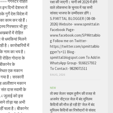
== गैंगस्टर रोहित
रक्षा की जाएगी। यानी वर्ष 2029 में होने
 इन दिनों देशभर में
वाले लोकसभा के चुनाव में यह सभी
सांसद भाजपा के उम्मीदवार होंगे।
े गुर्गे देश विदेश में
S.P.MITTAL BLOGGER ( 08-08-
का काम कर रहे हैं।
2026) Website- www.spmittal.in
स्य गिरफ्तार भी हुए
Facebook Page-
खबारों में रोहित
www.facebook.com/SPMittalblo
म से धमकियां मिलने
g Follow me on Twitter-
ही है। कारोबारियों में
https://twitter.com/spmittalblo
 के नाम का भय है।
gger?s=11 Blog-
spmittal.blogspot.com To Add in
ही रोहित गोदारा के
WhatsApp Group- 9166157932
बीकानेर के
To Contact- 9829071511
्थित एक मकान
8 AUG, 2026
ल गया है। सरकारी
ं यह आलीशान मकान
NEW
 संत दास स्वामी के
तो क्या जेलर सद्दाम हुसैन की वजह से
 14 जुलाई को इस
अजमेर सेंट्रल जेल में बंद मुस्लिम
ने तोड़ा यह अभी
कैदियों की मौज हो रही है? जेल में बंद
ीं चला है। बीकानेर
मुस्लिम कैदियों का रिश्तेदारों से संवाद