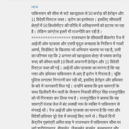
NEW
पाकिस्तान की सीमा से सटे खाजूवाला से 50 करोड़ की हेरोइन और
11 विदेशी पिस्टल जब्त। ड्रोन का इस्तेमाल। इसलिए सीमावर्ती
क्षेत्रों में 50 किलोमीटर की परिधि में अतिक्रमणों को हटाया जा रहा
है। लेकिन कांग्रेस इसमें भी राजनीति कर रही है।
================= राजस्थान के सीमावर्ती बीकानेर रेंज में
आईजी ओम प्रकाश और एसपी मृदुल कच्छावा के निर्देशन में नार्को
आर्म्स, सिडीकेट के खिलाफ जो अभियान चलाया जा रहा है, उसी
का परिणाम रहा कि 2 अगस्त को खाजूवाला क्षेत्र से पचास करोड़
रुपए की कीमत वाली 10 किलो अफगानी हेरोइन और 11 विदेशी
पिस्टल जब्त की गई। आईजी ओम प्रकाश का मानना है कि यह
नशा और हथियार पाकिस्तान से आए हैं ड्रोन ने गिराया है। चूंकि
पुलिस लगातार निगरानी कर रही थी, इसलिए हेरोइन और हथियार
के बारे में जानकारी मिल गई। उन्होंने बताया कि इस सामग्री के
साथ डिलीवरी मैन पाली के जैतारण निवासी वीरेंद्र सिंह राजपुरोहित
को भी गिरफ्तार कर लिया गया है। राजपुरोहित ने बताया कि यह
सामग्री पंजाब जेल में बंद लक्खी नाम के व्यक्ति ने पाकिस्तान से
मंगवाई थी। रेंज आईजी ओम प्रकाश का मानना है कि नशा और
विदेशी हथियार पूरे देश में सप्लाई किए जाने थे। पिछले दिनों
केंद्रीय गृहमंत्री अमित शाह ने राजस्थान में पाकिस्तान सीमा पर
लगे श्रीगंगानगर, बीकानेर, जैसलमेर,बाड़मेर, हनुमानगढ़ और