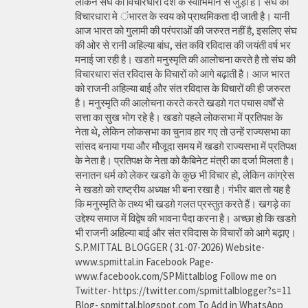
लेकिन संघ की विचारधारा देश के स्वाभिमान से जुड़ी है। संघ की
विचारधारा मे ंभारत के स्वय को प्राथमिकता दी जाती है। यानी
आज भारत को गुलामी की परंपराओं की जरुरत नहीं है, इसलिए संघ
की ओर से रानी अहिल्या बांध, संत कवि रविदास की जयंती वर्ष भर
मनाई जा रही है। खडग़े मनुस्मृति की आलोचना करते है तो संघ की
विचारधारा संत रविदास के विचारों को आगे बढ़ाती है। आज भारत
को राजनी अहिल्या बाई और संत रविदास के विचारों की ही जरुरत
है। मनुस्मृति की आलोचना करते करते खडग़े गत पचास वर्षों से
सत्ता का सुख भोग रहे है। खडग़े पहले लोकसभा में प्रतिपक्ष के
नेता थे, लेकिन लोकसभा का चुनाव हार गए तो उन्हें राज्यसभा का
सांसद बनाया गया और मौजूदा समय में खडग़े राज्यसभा में प्रतिपक्ष
के नेता है। प्रतिपक्ष के नेता को कैबिनेट मंत्री का दर्जा मिलता है।
सनातन धर्म को लेकर खडग़े के कुछ भी विचार हो, लेकिन कांग्रेस
ने खडग़े को राष्ट्रीय अध्यक्ष भी बना रखा है। गंभीर बात तो यह है
कि मनुस्मृति के तथ्य भी खडग़े गलत प्रस्तुत करते हैं। खगड़े का
उद्देश्य समाज में विद्वेष की भावना पैदा करना है। अच्छा हो कि खडग़े
भी राजनी अहिल्या बाई और संत रविदास के विचारों को आगे बढ़ाए।
S.P.MITTAL BLOGGER ( 31-07-2026) Website-
www.spmittal.in Facebook Page-
www.facebook.com/SPMittalblog Follow me on
Twitter- https://twitter.com/spmittalblogger?s=11
Blog- spmittal.blogspot.com To Add in WhatsApp