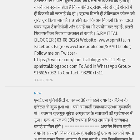
ट्रांसफार्मर में पानी घुसने आदि की घटना से बिजली बंद होती है।
कंपनी का प्रयास होता है कि संबंधित ट्रांसफार्मर से जुड़े क्षेत्रों में
ही बिजली की सप्लाई बंद हो। सूचना मिलते ही टेक्निकल फॉल्ट को
तुरंत दूर किया जाता है। उन्होंने कहा कि अब बिजली वितरण टाटा
पावर न्यूज टैक्नोलॉजी और एआई का भी उपयोग कर रहा है, इससे
शिकायतों का निवारण तत्काल हो रहा है। S.P.MITTAL
BLOGGER ( 03-08-2026) Website- www.spmittal.in
Facebook Page- www.facebook.com/SPMittalblog
Follow me on Twitter-
https://twitter.com/spmittalblogger?s=11 Blog-
spmittal.blogspot.com To Add in WhatsApp Group-
9166157932 To Contact- 9829071511
3 AUG, 2026
NEW
एमडीएस यूनिवर्सिटी का सफर 38 वर्ष पहले दयानंद कॉलेज के
हॉस्टल से शुरू हुआ था। प्रो. रामवली उपाध्याय प्रथम कुलपति
थे। वर्तमान कुलगुरु सुरेश अग्रवाल के नवाचारों की प्रदेशभर में
गूंज। एक अगस्त को 39वें स्थापना दिवस समारोह में राज्यपाल
बागड़े शामिल होंगे। ============== अजमेर स्थित महर्षि
दयानंद सरस्वती विश्वविद्यालय (एमडीएसयू) एक अगस्त को अपना
39वां स्थापना दिवस धूमधाम से मना रहा है। इस विश्वविद्यालय के