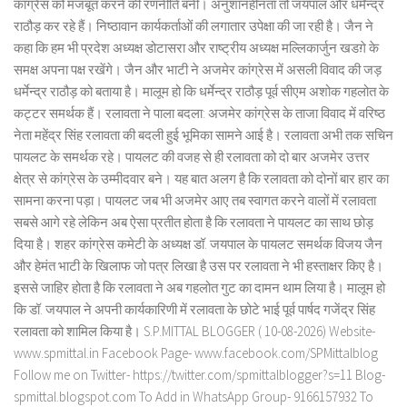
कांग्रेस को मजबूत करने की रणनीति बनी। अनुशानहीनता तो जयपाल और धर्मेन्द्र
राठौड़ कर रहे हैं। निष्ठावान कार्यकर्ताओं की लगातार उपेक्षा की जा रही है। जैन ने
कहा कि हम भी प्रदेश अध्यक्ष डोटासरा और राष्ट्रीय अध्यक्ष मल्लिकार्जुन खडग़े के
समक्ष अपना पक्ष रखेंगे। जैन और भाटी ने अजमेर कांग्रेस में असली विवाद की जड़
धर्मेन्द्र राठौड़ को बताया है। मालूम हो कि धर्मेन्द्र राठौड़ पूर्व सीएम अशोक गहलोत के
कट्टर समर्थक हैं। रलावता ने पाला बदला: अजमेर कांग्रेस के ताजा विवाद में वरिष्ठ
नेता महेंद्र सिंह रलावता की बदली हुई भूमिका सामने आई है। रलावता अभी तक सचिन
पायलट के समर्थक रहे। पायलट की वजह से ही रलावता को दो बार अजमेर उत्तर
क्षेत्र से कांग्रेस के उम्मीदवार बने। यह बात अलग है कि रलावता को दोनों बार हार का
सामना करना पड़ा। पायलट जब भी अजमेर आए तब स्वागत करने वालों में रलावता
सबसे आगे रहे लेकिन अब ऐसा प्रतीत होता है कि रलावता ने पायलट का साथ छोड़
दिया है। शहर कांग्रेस कमेटी के अध्यक्ष डॉ. जयपाल के पायलट समर्थक विजय जैन
और हेमंत भाटी के खिलाफ जो पत्र लिखा है उस पर रलावता ने भी हस्ताक्षर किए है।
इससे जाहिर होता है कि रलावता ने अब गहलोत गुट का दामन थाम लिया है। मालूम हो
कि डॉ. जयपाल ने अपनी कार्यकारिणी में रलावता के छोटे भाई पूर्व पार्षद गजेंद्र सिंह
रलावता को शामिल किया है। S.P.MITTAL BLOGGER ( 10-08-2026) Website-
www.spmittal.in Facebook Page- www.facebook.com/SPMittalblog
Follow me on Twitter- https://twitter.com/spmittalblogger?s=11 Blog-
spmittal.blogspot.com To Add in WhatsApp Group- 9166157932 To