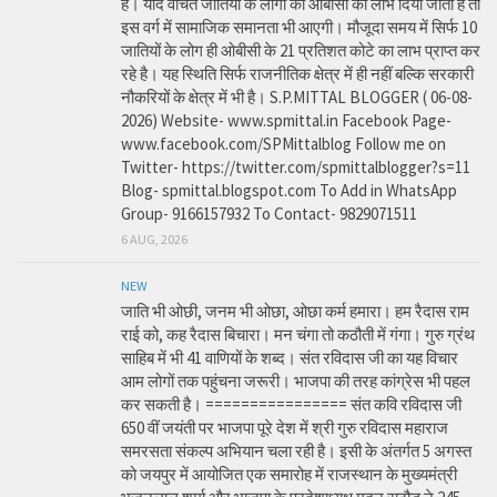
है। यदि वंचित जातियों के लोगों को ओबीसी का लाभ दिया जाता है तो
इस वर्ग में सामाजिक समानता भी आएगी। मौजूदा समय में सिर्फ 10
जातियों के लोग ही ओबीसी के 21 प्रतिशत कोटे का लाभ प्राप्त कर
रहे है। यह स्थिति सिर्फ राजनीतिक क्षेत्र में ही नहीं बल्कि सरकारी
नौकरियों के क्षेत्र में भी है। S.P.MITTAL BLOGGER ( 06-08-
2026) Website- www.spmittal.in Facebook Page-
www.facebook.com/SPMittalblog Follow me on
Twitter- https://twitter.com/spmittalblogger?s=11
Blog- spmittal.blogspot.com To Add in WhatsApp
Group- 9166157932 To Contact- 9829071511
6 AUG, 2026
NEW
जाति भी ओछी, जनम भी ओछा, ओछा कर्म हमारा। हम रैदास राम
राई को, कह रैदास बिचारा। मन चंगा तो कठौती में गंगा। गुरु ग्रंथ
साहिब में भी 41 वाणियों के शब्द। संत रविदास जी का यह विचार
आम लोगों तक पहुंचना जरूरी। भाजपा की तरह कांग्रेस भी पहल
कर सकती है। ================ संत कवि रविदास जी
650 वीं जयंती पर भाजपा पूरे देश में श्री गुरु रविदास महाराज
समरसता संकल्प अभियान चला रही है। इसी के अंतर्गत 5 अगस्त
को जयपुर में आयोजित एक समारोह में राजस्थान के मुख्यमंत्री