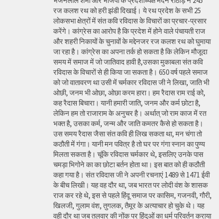
भजनलाल शर्मा और भाजपा के प्रदेशाध्यक्ष मदन राठौड़ ने 245
रज कलश रथ को हरी झंडी दिखाई। ये रथ प्रदेश के सभी 25
लोकसभा क्षेत्रों में संत कवि रविदास के विचारों का प्रचार-प्रसार
करेंगे। कांग्रेस का आरोप है कि प्रदेश में होने वाले पंचायती राज
और शहरी निकायों के चुनावों के मद्देनजर रज कलश रथ को घुमाया
जा रहा है। कांग्रेस का अपना तर्क हो सकता है कि लेकिन मौजूदा
समय में समाज में जो जातिवाद हावी है,उसका मुकाबला संत कवि
रविदास के विचारों से ही किया जा सकता है। 650 वर्ष पहले समाज
को जो वातावरण था उसी में चर्मकार रविदास जी ने लिखा, जाति भी
ओछी, जनम भी ओछा, ओछा करम हारा। हम रैदास राम राई को,
कह रैदास बिचारा। यानी हमारी जाति, जनम और कर्म छोटा है,
लेकिन हम तो राजाराम के अनुचर है। अर्थात् जो राम काज में रत
भक्त है, उसका कर्म, जन्म और जाति कमतर कैसे हो सकता है।
उस समय रैदास जैसा संत कवि ही लिख सकता था, मन चंगा तो
कठौती में गंगा। यानी मन पवित्र है तो घर पर गंगा स्नान का पुण्य
मिलता सकता है। चूंकि रविदास चर्मकार थे, इसलिए उनके पास
चमड़ा भिगोने का का छोटा बर्तन होता था। इस बात को ही कठौती
कहा गया है। संत रविदास जी ने अपनी रचनाएं 1489 से 1471 ईवी
के बीच लिखी। यह वह दौर था, जब भारत पर लोदी वंश के शासक
राज कर रहे थे, इस से पहले हिंदू समाज पर कासिम, गजनवी, गौरी,
खिलजी, गुलाम वंश, तुगलक, तैमूर के अत्याचार हो चुके थे। यह
वही दौर था जब तलवार की नोंक पर हिंदुओं का धर्म परिवर्तन कराया