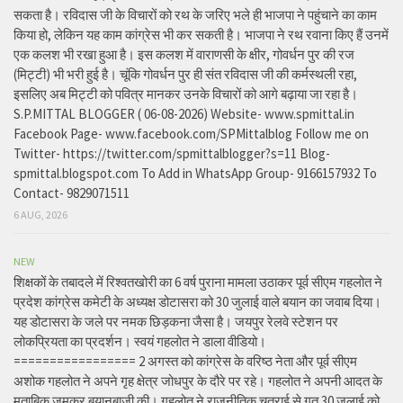
सकता है। रविदास जी के विचारों को रथ के जरिए भले ही भाजपा ने पहुंचाने का काम
किया हो, लेकिन यह काम कांग्रेस भी कर सकती है। भाजपा ने रथ रवाना किए हैं उनमें
एक कलश भी रखा हुआ है। इस कलश में वाराणसी के क्षीर, गोवर्धन पुर की रज
(मिट्टी) भी भरी हुई है। चूंकि गोवर्धन पुर ही संत रविदास जी की कर्मस्थली रहा,
इसलिए अब मिट्टी को पवित्र मानकर उनके विचारों को आगे बढ़ाया जा रहा है।
S.P.MITTAL BLOGGER ( 06-08-2026) Website- www.spmittal.in
Facebook Page- www.facebook.com/SPMittalblog Follow me on
Twitter- https://twitter.com/spmittalblogger?s=11 Blog-
spmittal.blogspot.com To Add in WhatsApp Group- 9166157932 To
Contact- 9829071511
6 AUG, 2026
NEW
शिक्षकों के तबादले में रिश्वतखोरी का 6 वर्ष पुराना मामला उठाकर पूर्व सीएम गहलोत ने
प्रदेश कांग्रेस कमेटी के अध्यक्ष डोटासरा को 30 जुलाई वाले बयान का जवाब दिया।
यह डोटासरा के जले पर नमक छिड़कना जैसा है। जयपुर रेलवे स्टेशन पर
लोकप्रियता का प्रदर्शन। स्वयं गहलोत ने डाला वीडियो।
================= 2 अगस्त को कांग्रेस के वरिष्ठ नेता और पूर्व सीएम
अशोक गहलोत ने अपने गृह क्षेत्र जोधपुर के दौरे पर रहे। गहलोत ने अपनी आदत के
मुताबिक जमकर बयानबाजी की। गहलोत ने राजनीतिक चतुराई से गत 30 जुलाई को