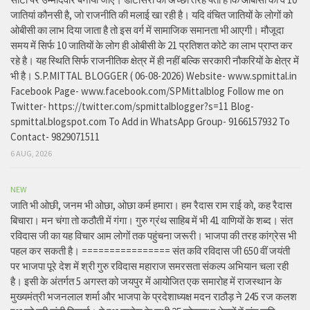
जातियां कौनसी है, जो राजनीति की मलाई खा रही है। यदि वंचित जातियों के लोगों को
ओबीसी का लाभ दिया जाता है तो इस वर्ग में सामाजिक समानता भी आएगी। मौजूदा
समय में सिर्फ 10 जातियों के लोग ही ओबीसी के 21 प्रतिशत कोटे का लाभ प्राप्त कर
रहे है। यह स्थिति सिर्फ राजनीतिक क्षेत्र में ही नहीं बल्कि सरकारी नौकरियों के क्षेत्र में
भी है। S.P.MITTAL BLOGGER ( 06-08-2026) Website- www.spmittal.in
Facebook Page- www.facebook.com/SPMittalblog Follow me on
Twitter- https://twitter.com/spmittalblogger?s=11 Blog-
spmittal.blogspot.com To Add in WhatsApp Group- 9166157932 To
Contact- 9829071511
6 AUG, 2026
NEW
जाति भी ओछी, जनम भी ओछा, ओछा कर्म हमारा। हम रैदास राम राई को, कह रैदास
बिचारा। मन चंगा तो कठौती में गंगा। गुरु ग्रंथ साहिब में भी 41 वाणियों के शब्द। संत
रविदास जी का यह विचार आम लोगों तक पहुंचना जरूरी। भाजपा की तरह कांग्रेस भी
पहल कर सकती है। ================ संत कवि रविदास जी 650 वीं जयंती
पर भाजपा पूरे देश में श्री गुरु रविदास महाराज समरसता संकल्प अभियान चला रही
है। इसी के अंतर्गत 5 अगस्त को जयपुर में आयोजित एक समारोह में राजस्थान के
मुख्यमंत्री भजनलाल शर्मा और भाजपा के प्रदेशाध्यक्ष मदन राठौड़ ने 245 रज कलश