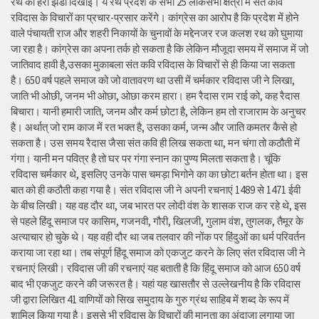
रथ को हरी झंडी दिखाई। ये रथ प्रदेश के सभी 25 लोकसभा क्षेत्रों में संत कवि
रविदास के विचारों का प्रचार-प्रसार करेंगे। कांग्रेस का आरोप है कि प्रदेश में होने
वाले पंचायती राज और शहरी निकायों के चुनावों के मद्देनजर रज कलश रथ को घुमाया
जा रहा है। कांग्रेस का अपना तर्क हो सकता है कि लेकिन मौजूदा समय में समाज में जो
जातिवाद हावी है,उसका मुकाबला संत कवि रविदास के विचारों से ही किया जा सकता
है। 650 वर्ष पहले समाज को जो वातावरण था उसी में चर्मकार रविदास जी ने लिखा,
जाति भी ओछी, जनम भी ओछा, ओछा करम हारा। हम रैदास राम राई को, कह रैदास
बिचारा। यानी हमारी जाति, जनम और कर्म छोटा है, लेकिन हम तो राजाराम के अनुचर
है। अर्थात् जो राम काज में रत भक्त है, उसका कर्म, जन्म और जाति कमतर कैसे हो
सकता है। उस समय रैदास जैसा संत कवि ही लिख सकता था, मन चंगा तो कठौती में
गंगा। यानी मन पवित्र है तो घर पर गंगा स्नान का पुण्य मिलता सकता है। चूंकि
रविदास चर्मकार थे, इसलिए उनके पास चमड़ा भिगोने का का छोटा बर्तन होता था। इस
बात को ही कठौती कहा गया है। संत रविदास जी ने अपनी रचनाएं 1489 से 1471 ईवी
के बीच लिखी। यह वह दौर था, जब भारत पर लोदी वंश के शासक राज कर रहे थे, इस
से पहले हिंदू समाज पर कासिम, गजनवी, गौरी, खिलजी, गुलाम वंश, तुगलक, तैमूर के
अत्याचार हो चुके थे। यह वही दौर था जब तलवार की नोंक पर हिंदुओं का धर्म परिवर्तन
कराया जा रहा था। तब संपूर्ण हिंदू समाज को एकजुट करने के लिए संत रविदास जी ने
रचनाएं लिखी। रविदास जी की रचनाएं यह बताती है कि हिंदू समाज को आज 650 वर्ष
बाद भी एकजुट करने की जरूरत है। यहां यह खासतौर से उल्लेखनीय है कि रविदास
जी द्वारा लिखित 41 वाणियोंं को सिख समुदाय के गुरु ग्रंथ साहिब में शब्द के रूप में
शामिल किया गया है। इससे भी रविदास के विचारों की मानता का अंदाजा लगाया जा