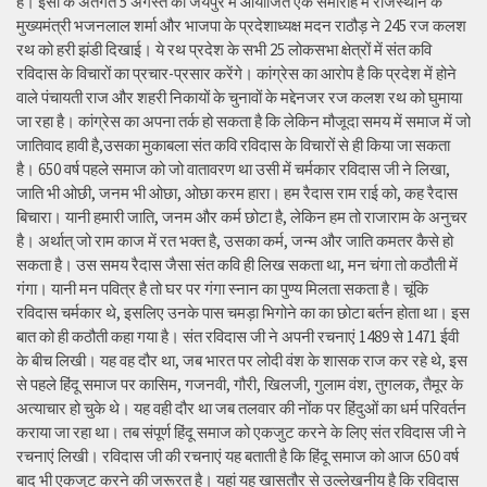
है। इसी के अंतर्गत 5 अगस्त को जयपुर में आयोजित एक समारोह में राजस्थान के
मुख्यमंत्री भजनलाल शर्मा और भाजपा के प्रदेशाध्यक्ष मदन राठौड़ ने 245 रज कलश
रथ को हरी झंडी दिखाई। ये रथ प्रदेश के सभी 25 लोकसभा क्षेत्रों में संत कवि
रविदास के विचारों का प्रचार-प्रसार करेंगे। कांग्रेस का आरोप है कि प्रदेश में होने
वाले पंचायती राज और शहरी निकायों के चुनावों के मद्देनजर रज कलश रथ को घुमाया
जा रहा है। कांग्रेस का अपना तर्क हो सकता है कि लेकिन मौजूदा समय में समाज में जो
जातिवाद हावी है,उसका मुकाबला संत कवि रविदास के विचारों से ही किया जा सकता
है। 650 वर्ष पहले समाज को जो वातावरण था उसी में चर्मकार रविदास जी ने लिखा,
जाति भी ओछी, जनम भी ओछा, ओछा करम हारा। हम रैदास राम राई को, कह रैदास
बिचारा। यानी हमारी जाति, जनम और कर्म छोटा है, लेकिन हम तो राजाराम के अनुचर
है। अर्थात् जो राम काज में रत भक्त है, उसका कर्म, जन्म और जाति कमतर कैसे हो
सकता है। उस समय रैदास जैसा संत कवि ही लिख सकता था, मन चंगा तो कठौती में
गंगा। यानी मन पवित्र है तो घर पर गंगा स्नान का पुण्य मिलता सकता है। चूंकि
रविदास चर्मकार थे, इसलिए उनके पास चमड़ा भिगोने का का छोटा बर्तन होता था। इस
बात को ही कठौती कहा गया है। संत रविदास जी ने अपनी रचनाएं 1489 से 1471 ईवी
के बीच लिखी। यह वह दौर था, जब भारत पर लोदी वंश के शासक राज कर रहे थे, इस
से पहले हिंदू समाज पर कासिम, गजनवी, गौरी, खिलजी, गुलाम वंश, तुगलक, तैमूर के
अत्याचार हो चुके थे। यह वही दौर था जब तलवार की नोंक पर हिंदुओं का धर्म परिवर्तन
कराया जा रहा था। तब संपूर्ण हिंदू समाज को एकजुट करने के लिए संत रविदास जी ने
रचनाएं लिखी। रविदास जी की रचनाएं यह बताती है कि हिंदू समाज को आज 650 वर्ष
बाद भी एकजुट करने की जरूरत है। यहां यह खासतौर से उल्लेखनीय है कि रविदास