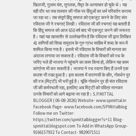
खिलजी, गुलाम वंश, तुगलक, तैमूर के अत्याचार हो चुके थे। यह
वही दौर था जब तलवार की नोंक पर हिंदुओं का धर्म परिवर्तन कराया
जा रहा था। तब संपूर्ण हिंदू समाज को एकजुट करने के लिए संत
रविदास जी ने रचनाएं लिखी। रविदास जी की रचनाएं यह बताती है
कि हिंदू समाज को आज 650 वर्ष बाद भी एकजुट करने की जरूरत
है। यहां यह खासतौर से उल्लेखनीय है कि रविदास जी द्वारा लिखित
41 वाणियोंं को सिख समुदाय के गुरु ग्रंथ साहिब में शब्द के रूप में
शामिल किया गया है। इससे भी रविदास के विचारों की मानता का
अंदाजा लगाया जा सकता है। रविदास जी के विचारों को रथ के
जरिए भले ही भाजपा ने पहुंचाने का काम किया हो, लेकिन यह काम
कांग्रेस भी कर सकती है। भाजपा ने रथ रवाना किए हैं उनमें एक
कलश भी रखा हुआ है। इस कलश में वाराणसी के क्षीर, गोवर्धन पुर
की रज (मिट्टी) भी भरी हुई है। चूंकि गोवर्धन पुर ही संत रविदास
जी की कर्मस्थली रहा, इसलिए अब मिट्टी को पवित्र मानकर
उनके विचारों को आगे बढ़ाया जा रहा है। S.P.MITTAL
BLOGGER ( 06-08-2026) Website- www.spmittal.in
Facebook Page- www.facebook.com/SPMittalblog
Follow me on Twitter-
https://twitter.com/spmittalblogger?s=11 Blog-
spmittal.blogspot.com To Add in WhatsApp Group-
9166157932 To Contact- 9829071511