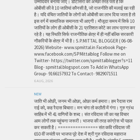
उम्मीदवार बनाया जाए। डोटासरा को अच्छी तरह पता है कि
ओबीसी की वे 10 जातियां कौनसी है, जो राजनीति की मलाई खा रही
है। यदि वंचित जातियों के लोगों को ओबीसी का लाभ दिया जाता है तो
इस वर्ग में सामाजिक समानता भी आएगी। मौजूदा समय में सिर्फ 10
जातियों के लोग ही ओबीसी के 21 प्रतिशत कोटे का लाभ प्राप्त कर
रहे है। यह स्थिति सिर्फ राजनीतिक क्षेत्र में ही नहीं बल्कि सरकारी
नौकरियों के क्षेत्र में भी है। S.P.MITTAL BLOGGER ( 06-08-
2026) Website- www.spmittal.in Facebook Page-
www.facebook.com/SPMittalblog Follow me on
Twitter- https://twitter.com/spmittalblogger?s=11
Blog- spmittal.blogspot.com To Add in WhatsApp
Group- 9166157932 To Contact- 9829071511
6 AUG, 2026
NEW
जाति भी ओछी, जनम भी ओछा, ओछा कर्म हमारा। हम रैदास राम
राई को, कह रैदास बिचारा। मन चंगा तो कठौती में गंगा। गुरु ग्रंथ
साहिब में भी 41 वाणियों के शब्द। संत रविदास जी का यह विचार
आम लोगों तक पहुंचना जरूरी। भाजपा की तरह कांग्रेस भी पहल
कर सकती है। ================ संत कवि रविदास जी
650 वीं जयंती पर भाजपा पूरे देश में श्री गुरु रविदास महाराज