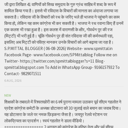
जी द्वारा लिखित 41 वाणियोंं को सिख समुदाय के गुरु ग्रंथ साहिब में शब्द के रूप में
शामिल किया गया है। इससे भी रविदास के विचारों की मानता का अंदाजा लगाया जा
सकता है। रविदास जी के विचारों को रथ के जरिए भले ही भाजपा ने पहुंचाने का काम
किया हो, लेकिन यह काम कांग्रेस भी कर सकती है। भाजपा ने रथ रवाना किए हैं उनमें
एक कलश भी रखा हुआ है। इस कलश में वाराणसी के क्षीर, गोवर्धन पुर की रज
(मिट्टी) भी भरी हुई है। चूंकि गोवर्धन पुर ही संत रविदास जी की कर्मस्थली रहा,
इसलिए अब मिट्टी को पवित्र मानकर उनके विचारों को आगे बढ़ाया जा रहा है।
S.P.MITTAL BLOGGER ( 06-08-2026) Website- www.spmittal.in
Facebook Page- www.facebook.com/SPMittalblog Follow me on
Twitter- https://twitter.com/spmittalblogger?s=11 Blog-
spmittal.blogspot.com To Add in WhatsApp Group- 9166157932 To
Contact- 9829071511
6 AUG, 2026
NEW
शिक्षकों के तबादले में रिश्वतखोरी का 6 वर्ष पुराना मामला उठाकर पूर्व सीएम गहलोत ने
प्रदेश कांग्रेस कमेटी के अध्यक्ष डोटासरा को 30 जुलाई वाले बयान का जवाब दिया।
यह डोटासरा के जले पर नमक छिड़कना जैसा है। जयपुर रेलवे स्टेशन पर
लोकप्रियता का प्रदर्शन। स्वयं गहलोत ने डाला वीडियो।
================= 2 अगस्त को कांग्रेस के वरिष्ठ नेता और पूर्व सीएम