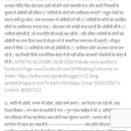
अध्यक्ष गोविंद सिंह डोटासरा इसी वर्ष होने वाले पंचायती राज और शहरी निकायों के
चुनाव में ओबीसी की वंचित 82 जातियों के लोगों को उम्मीदवार बनाएंगे? राहुल गांधी का
सपना तभी पूरा होगा, जब राजस्थान में ओबीसी वर्ग की 82 जातियों के लोगों को आरक्षित
सीटों पर उम्मीदवार बनाया जाए। डोटासरा को अच्छी तरह पता है कि ओबीसी की वे 10
जातियां कौनसी है, जो राजनीति की मलाई खा रही है। यदि वंचित जातियों के लोगों को
ओबीसी का लाभ दिया जाता है तो इस वर्ग में सामाजिक समानता भी आएगी। मौजूदा
समय में सिर्फ 10 जातियों के लोग ही ओबीसी के 21 प्रतिशत कोटे का लाभ प्राप्त कर
रहे है। यह स्थिति सिर्फ राजनीतिक क्षेत्र में ही नहीं बल्कि सरकारी नौकरियों के क्षेत्र में
भी है। S.P.MITTAL BLOGGER ( 06-08-2026) Website- www.spmittal.in
Facebook Page- www.facebook.com/SPMittalblog Follow me on
Twitter- https://twitter.com/spmittalblogger?s=11 Blog-
spmittal.blogspot.com To Add in WhatsApp Group- 9166157932 To
Contact- 9829071511
जाति भी ओछी, जनम भी ओछा, ओछा कर्म हमारा। हम रैदास राम राई को, कह
रैदास बिचारा। मन चंगा तो कठौती में गंगा। गुरु ग्रंथ साहिब में भी 41 वाणियों के शब्द।
संत रविदास जी का यह विचार आम लोगों तक पहुंचना जरूरी। भाजपा की तरह
कांग्रेस भी पहल कर सकती है। ================ संत कवि रविदास जी 650 वीं