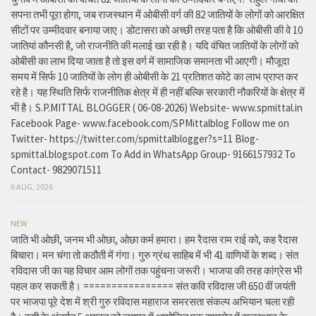
सपना तभी पूरा होगा, जब राजस्थान में ओबीसी वर्ग की 82 जातियों के लोगों को आरक्षित
सीटों पर उम्मीदवार बनाया जाए। डोटासरा को अच्छी तरह पता है कि ओबीसी की वे 10
जातियां कौनसी है, जो राजनीति की मलाई खा रही है। यदि वंचित जातियों के लोगों को
ओबीसी का लाभ दिया जाता है तो इस वर्ग में सामाजिक समानता भी आएगी। मौजूदा
समय में सिर्फ 10 जातियों के लोग ही ओबीसी के 21 प्रतिशत कोटे का लाभ प्राप्त कर
रहे है। यह स्थिति सिर्फ राजनीतिक क्षेत्र में ही नहीं बल्कि सरकारी नौकरियों के क्षेत्र में
भी है। S.P.MITTAL BLOGGER ( 06-08-2026) Website- www.spmittal.in
Facebook Page- www.facebook.com/SPMittalblog Follow me on
Twitter- https://twitter.com/spmittalblogger?s=11 Blog-
spmittal.blogspot.com To Add in WhatsApp Group- 9166157932 To
Contact- 9829071511
6 AUG, 2026
NEW
जाति भी ओछी, जनम भी ओछा, ओछा कर्म हमारा। हम रैदास राम राई को, कह रैदास
बिचारा। मन चंगा तो कठौती में गंगा। गुरु ग्रंथ साहिब में भी 41 वाणियों के शब्द। संत
रविदास जी का यह विचार आम लोगों तक पहुंचना जरूरी। भाजपा की तरह कांग्रेस भी
पहल कर सकती है। ================ संत कवि रविदास जी 650 वीं जयंती
पर भाजपा पूरे देश में श्री गुरु रविदास महाराज समरसता संकल्प अभियान चला रही