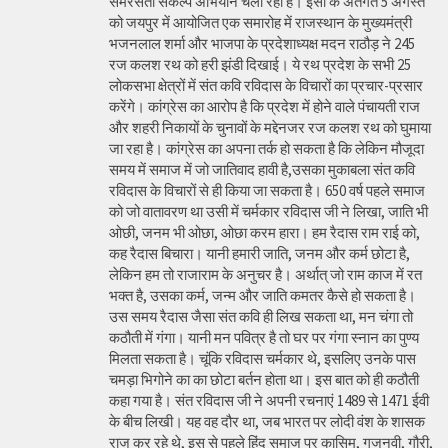
समरसता संकल्प अभियान चला रही है। इसी के अंतर्गत 5 अगस्त
को जयपुर में आयोजित एक समारोह में राजस्थान के मुख्यमंत्री
भजनलाल शर्मा और भाजपा के प्रदेशाध्यक्ष मदन राठौड़ ने 245
रज कलश रथ को हरी झंडी दिखाई। ये रथ प्रदेश के सभी 25
लोकसभा क्षेत्रों में संत कवि रविदास के विचारों का प्रचार-प्रसार
करेंगे। कांग्रेस का आरोप है कि प्रदेश में होने वाले पंचायती राज
और शहरी निकायों के चुनावों के मद्देनजर रज कलश रथ को घुमाया
जा रहा है। कांग्रेस का अपना तर्क हो सकता है कि लेकिन मौजूदा
समय में समाज में जो जातिवाद हावी है,उसका मुकाबला संत कवि
रविदास के विचारों से ही किया जा सकता है। 650 वर्ष पहले समाज
को जो वातावरण था उसी में चर्मकार रविदास जी ने लिखा, जाति भी
ओछी, जनम भी ओछा, ओछा करम हारा। हम रैदास राम राई को,
कह रैदास बिचारा। यानी हमारी जाति, जनम और कर्म छोटा है,
लेकिन हम तो राजाराम के अनुचर है। अर्थात् जो राम काज में रत
भक्त है, उसका कर्म, जन्म और जाति कमतर कैसे हो सकता है।
उस समय रैदास जैसा संत कवि ही लिख सकता था, मन चंगा तो
कठौती में गंगा। यानी मन पवित्र है तो घर पर गंगा स्नान का पुण्य
मिलता सकता है। चूंकि रविदास चर्मकार थे, इसलिए उनके पास
चमड़ा भिगोने का का छोटा बर्तन होता था। इस बात को ही कठौती
कहा गया है। संत रविदास जी ने अपनी रचनाएं 1489 से 1471 ईवी
के बीच लिखी। यह वह दौर था, जब भारत पर लोदी वंश के शासक
राज कर रहे थे, इस से पहले हिंदू समाज पर कासिम, गजनवी, गौरी,