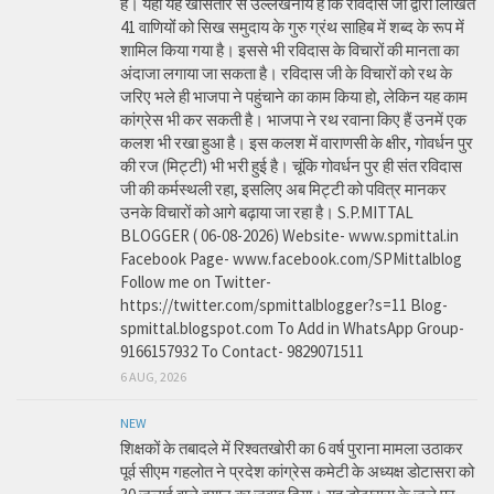
है। यहां यह खासतौर से उल्लेखनीय है कि रविदास जी द्वारा लिखित
41 वाणियोंं को सिख समुदाय के गुरु ग्रंथ साहिब में शब्द के रूप में
शामिल किया गया है। इससे भी रविदास के विचारों की मानता का
अंदाजा लगाया जा सकता है। रविदास जी के विचारों को रथ के
जरिए भले ही भाजपा ने पहुंचाने का काम किया हो, लेकिन यह काम
कांग्रेस भी कर सकती है। भाजपा ने रथ रवाना किए हैं उनमें एक
कलश भी रखा हुआ है। इस कलश में वाराणसी के क्षीर, गोवर्धन पुर
की रज (मिट्टी) भी भरी हुई है। चूंकि गोवर्धन पुर ही संत रविदास
जी की कर्मस्थली रहा, इसलिए अब मिट्टी को पवित्र मानकर
उनके विचारों को आगे बढ़ाया जा रहा है। S.P.MITTAL
BLOGGER ( 06-08-2026) Website- www.spmittal.in
Facebook Page- www.facebook.com/SPMittalblog
Follow me on Twitter-
https://twitter.com/spmittalblogger?s=11 Blog-
spmittal.blogspot.com To Add in WhatsApp Group-
9166157932 To Contact- 9829071511
6 AUG, 2026
NEW
शिक्षकों के तबादले में रिश्वतखोरी का 6 वर्ष पुराना मामला उठाकर
पूर्व सीएम गहलोत ने प्रदेश कांग्रेस कमेटी के अध्यक्ष डोटासरा को