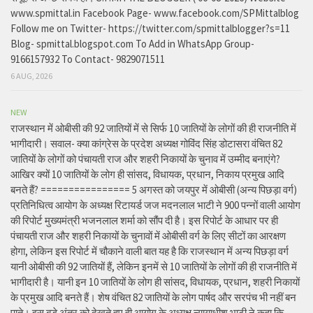
www.spmittal.in Facebook Page- www.facebook.com/SPMittalblog
Follow me on Twitter- https://twitter.com/spmittalblogger?s=11
Blog- spmittal.blogspot.com To Add in WhatsApp Group-
9166157932 To Contact- 9829071511
6 AUG, 2026
NEW
राजस्थान में ओबीसी की 92 जातियों में से सिर्फ 10 जातियों के लोगों की ही राजनीति में
भागीदारी। सवाल- क्या कांग्रेस के प्रदेश अध्यक्ष गोविंद सिंह डोटासरा वंचित 82
जातियों के लोगों को पंचायती राज और शहरी निकायों के चुनाव में उम्मीद बनाएंगे?
आखिर क्यों 10 जातियों के लोग ही सांसद, विधायक, प्रधान, निकाय प्रमुख आदि
बनते हैं? ================ 5 अगस्त को जयपुर में ओबीसी (अन्य पिछड़ा वर्ग)
प्रतिनिधित्व आयोग के अध्यक्ष रिटायर्ड जज मदनलाल भाटी ने 900 पन्नों वाली आयोग
की रिपोर्ट मुख्यमंत्री भजनलाल शर्मा को सौंप दी है। इस रिपोर्ट के आधार पर ही
पंचायती राज और शहरी निकायों के चुनावों में ओबीसी वर्ग के लिए सीटों का आरक्षण
होगा, लेकिन इस रिपोर्ट में चौकाने वाली बात यह है कि राजस्थान में अन्य पिछड़ा वर्ग
यानी ओबीसी की 92 जातियों हैं, लेकिन इनमें से 10 जातियों के लोगों की ही राजनीति में
भागीदारी है। यानी इन 10 जातियों के लोग ही सांसद, विधायक, प्रधान, शहरी निकायों
के प्रमुख आदि बनते हैं। शेष वंचित 82 जातियों के लोग पार्षद और सरपंच भी नहीं बन
पाते। इस बड़े अंतर को देखते हुए ही आयोग के अध्यक्ष न्यायाधीश भाटी ने कहा कि