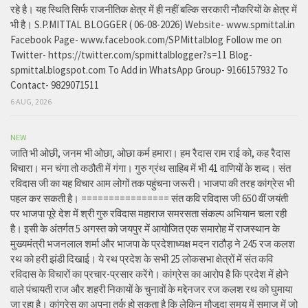
रहे है। यह स्थिति सिर्फ राजनीतिक क्षेत्र में ही नहीं बल्कि सरकारी नौकरियों के क्षेत्र में
भी है। S.P.MITTAL BLOGGER ( 06-08-2026) Website- www.spmittal.in
Facebook Page- www.facebook.com/SPMittalblog Follow me on
Twitter- https://twitter.com/spmittalblogger?s=11 Blog-
spmittal.blogspot.com To Add in WhatsApp Group- 9166157932 To
Contact- 9829071511
6 AUG, 2026
NEW
जाति भी ओछी, जनम भी ओछा, ओछा कर्म हमारा। हम रैदास राम राई को, कह रैदास
बिचारा। मन चंगा तो कठौती में गंगा। गुरु ग्रंथ साहिब में भी 41 वाणियों के शब्द। संत
रविदास जी का यह विचार आम लोगों तक पहुंचना जरूरी। भाजपा की तरह कांग्रेस भी
पहल कर सकती है। ================ संत कवि रविदास जी 650 वीं जयंती
पर भाजपा पूरे देश में श्री गुरु रविदास महाराज समरसता संकल्प अभियान चला रही
है। इसी के अंतर्गत 5 अगस्त को जयपुर में आयोजित एक समारोह में राजस्थान के
मुख्यमंत्री भजनलाल शर्मा और भाजपा के प्रदेशाध्यक्ष मदन राठौड़ ने 245 रज कलश
रथ को हरी झंडी दिखाई। ये रथ प्रदेश के सभी 25 लोकसभा क्षेत्रों में संत कवि
रविदास के विचारों का प्रचार-प्रसार करेंगे। कांग्रेस का आरोप है कि प्रदेश में होने
वाले पंचायती राज और शहरी निकायों के चुनावों के मद्देनजर रज कलश रथ को घुमाया
जा रहा है। कांग्रेस का अपना तर्क हो सकता है कि लेकिन मौजूदा समय में समाज में जो