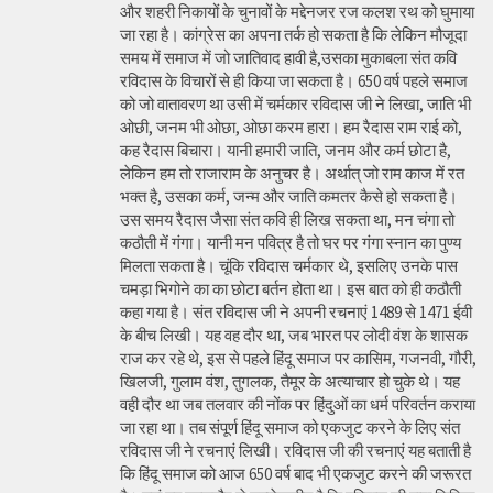
और शहरी निकायों के चुनावों के मद्देनजर रज कलश रथ को घुमाया
जा रहा है। कांग्रेस का अपना तर्क हो सकता है कि लेकिन मौजूदा
समय में समाज में जो जातिवाद हावी है,उसका मुकाबला संत कवि
रविदास के विचारों से ही किया जा सकता है। 650 वर्ष पहले समाज
को जो वातावरण था उसी में चर्मकार रविदास जी ने लिखा, जाति भी
ओछी, जनम भी ओछा, ओछा करम हारा। हम रैदास राम राई को,
कह रैदास बिचारा। यानी हमारी जाति, जनम और कर्म छोटा है,
लेकिन हम तो राजाराम के अनुचर है। अर्थात् जो राम काज में रत
भक्त है, उसका कर्म, जन्म और जाति कमतर कैसे हो सकता है।
उस समय रैदास जैसा संत कवि ही लिख सकता था, मन चंगा तो
कठौती में गंगा। यानी मन पवित्र है तो घर पर गंगा स्नान का पुण्य
मिलता सकता है। चूंकि रविदास चर्मकार थे, इसलिए उनके पास
चमड़ा भिगोने का का छोटा बर्तन होता था। इस बात को ही कठौती
कहा गया है। संत रविदास जी ने अपनी रचनाएं 1489 से 1471 ईवी
के बीच लिखी। यह वह दौर था, जब भारत पर लोदी वंश के शासक
राज कर रहे थे, इस से पहले हिंदू समाज पर कासिम, गजनवी, गौरी,
खिलजी, गुलाम वंश, तुगलक, तैमूर के अत्याचार हो चुके थे। यह
वही दौर था जब तलवार की नोंक पर हिंदुओं का धर्म परिवर्तन कराया
जा रहा था। तब संपूर्ण हिंदू समाज को एकजुट करने के लिए संत
रविदास जी ने रचनाएं लिखी। रविदास जी की रचनाएं यह बताती है
कि हिंदू समाज को आज 650 वर्ष बाद भी एकजुट करने की जरूरत