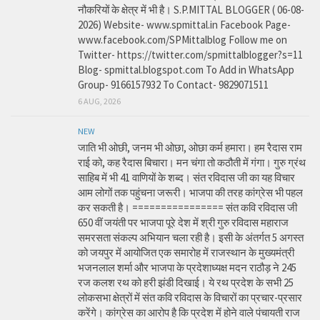
नौकरियों के क्षेत्र में भी है। S.P.MITTAL BLOGGER ( 06-08-
2026) Website- www.spmittal.in Facebook Page-
www.facebook.com/SPMittalblog Follow me on
Twitter- https://twitter.com/spmittalblogger?s=11
Blog- spmittal.blogspot.com To Add in WhatsApp
Group- 9166157932 To Contact- 9829071511
6 AUG, 2026
NEW
जाति भी ओछी, जनम भी ओछा, ओछा कर्म हमारा। हम रैदास राम
राई को, कह रैदास बिचारा। मन चंगा तो कठौती में गंगा। गुरु ग्रंथ
साहिब में भी 41 वाणियों के शब्द। संत रविदास जी का यह विचार
आम लोगों तक पहुंचना जरूरी। भाजपा की तरह कांग्रेस भी पहल
कर सकती है। ================ संत कवि रविदास जी
650 वीं जयंती पर भाजपा पूरे देश में श्री गुरु रविदास महाराज
समरसता संकल्प अभियान चला रही है। इसी के अंतर्गत 5 अगस्त
को जयपुर में आयोजित एक समारोह में राजस्थान के मुख्यमंत्री
भजनलाल शर्मा और भाजपा के प्रदेशाध्यक्ष मदन राठौड़ ने 245
रज कलश रथ को हरी झंडी दिखाई। ये रथ प्रदेश के सभी 25
लोकसभा क्षेत्रों में संत कवि रविदास के विचारों का प्रचार-प्रसार
करेंगे। कांग्रेस का आरोप है कि प्रदेश में होने वाले पंचायती राज