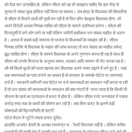
को देख कर उत्साहित हो, लेकिन सीएम को यह भी समझना चाहिए कि इस भीड़ से
चुनाव में ज्यादा कुछ हांसिल नहीं किया जा सकता। जब क्षेत्र के विधायक की सिफारिश
से सीएम से मिलने वालों की सूची बन रही है तो फिर कौन बेवकूफ विधायक होगा, जो
अपने विरोधी अथवा निष्पक्ष व्यक्ति को सीएम के सामने उपस्थित करेगा। सीएम की
मिजापुर्सी में लगे लोग माने या नहीं लेकिन जमीनी हकीकत जन संवाद माहौल से अलग
है। असल में सबसे बड़ी समस्या तो भाजपा के विधायकों के व्यवहार की है। सीएम
निष्पक्ष तरीके से विधायक के व्यहार की जांच करवाए तो जन संवाद का माहौल सफेद
झूठ साबित होगा। सीएम के सामने विधायक तो अपने गुणगान करवा ही रहा है साथ ही
सीएम को उनके मिजाज के अनुरूप साफा, तलवार आदि सामान भी भेंट करवा रहा है।
सौ-सौ किलो फूलों की माला पहनवा कर विधायक अपने नम्बर बढ़ाने में लगे हुए हैं। जहां
तक समस्याओं का पता लगाने का सवाल है तो सरकार के सम्पर्क पोर्टल पर समस्याएं
दर्ज हैं। सरकारी मशीनरी जब पोर्टल पर दर्ज समस्याओं का समाधान नहीं करवा पा रही
हैं तो जन संवाद की समस्याओं के समाधान की क्या गांरटी है? माना जाता है कि किसी भी
योजना के खर्च का प्रावधान में बजट में होता है। लेकिन सीएम राजे जनसंवाद में पचास
करोड़ रुपए तक के कामों की घोषणा कर रही हैं। क्या बिना बजट के इतनी बड़ी
घोषणाओं की क्रियान्विति हो पाएगी?
पटेल मैदान में जुटेंगे पचास हजार दुधिएः
हालांकि अजमेर डेयरी के अध्यक्ष रामचन्द्र च ौधरी विधायक नहीं है। लेकिन शक्ति
प्रदर्शनी की बहती गंगा में डूबकी लगा रहे हैं। उपचुनाव के मद्देनजर सीएम राजे ढाई सौ