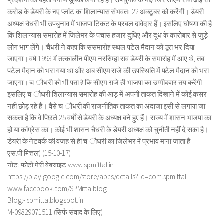
करोड़ के डेयरी के नए प्लांट का शिलान्यास संभवतः 22 अक्टूबर को करेंगी। डेयरी
अध्यक्ष चैधरी भी उपचुनाव में भाजपा टिकट के प्रबल दावेदार हैं। इसलिए घोषणा की है
कि शिलान्यास समारोह में जिलेभर के पचास हजार दुधिए और दूध के कारोबार से जुड़े
लोग भाग लेंगे। चैधरी ने कहा कि ससमारोह स्थल पटेल मैदान को पूरा भर दिया
जाएगा। वर्ष 1993 में तत्कालीन पीएम नरसिम्हा राव डेयरी के समारोह में आए थे, तब
पटेल मैदान को भरा गया था और अब सीएम राजे की उपस्थिति में पटेल मैदान को भरा
जाएगा। च ौधरी को भी पता है कि सीएम राजे ही भाजपा का उम्मीदवार तय करेंगी
इसलिए च ौधरी शिलान्यास समारोह की आड़ में अपनी ताकत दिखाने में कोई कसर
नहीं छोड़ रहे हैं। वैसे च ौधरी की राजनीतिक ताकत का अंदाजा इसी से लगाया जा
सकता है कि वे पिछले 25 वर्षों से डेयरी के अध्यक्ष बने हुए हैं। राज्य में शासन भाजपा का
हो या कांग्रेस का। कोई भी शासन चैधरी के डेयरी अध्यक्ष को चुनौती नहीं दे सका है।
डेयरी के नेटवर्क की वजह से ही च ौधरी का जिलेभर में प्रभाव माना जाता है।
एस.पी.मित्तल) (15-10-17)
नोट: फोटो मेरी वेबसाइट www.spmittal.in
https://play.google.com/store/apps/details? id=com.spmittal
www.facebook.com/SPMittalblog
Blog:- spmittalblogspot.in
M-09829071511 (सिर्फ संवाद के लिए)