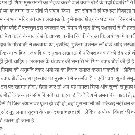
र ही शिया मुसलमानों का नेतृत्व करने वाले वक्फ बोर्ड के पदाधिकारियों ने व
्या के तमाम साधु-संतों से संवाद किया। इस संवाद में ही यह हल निकाला गय
म का भव्य मंदिर बने तथा लखनऊ के हुसैनाबाद क्षेत्र के घंटा घर परिसर मे
ीम कोर्ट में प्रस्तुत इस प्रस्ताव पर विवाद से जुड़े हिन्दू पक्षकारों ने भी हस्
को पेश करने के बाद बोर्ड के अध्यक्ष वसीम रिजवी ने कहा कि अयोध्या में बावर
ाय के मीरबाकी ने करवाया था, इसलिए मुस्लिम पर्सनल लाॅ बोर्ड आदि संस्था
 करना चाहिए। जब शिया समुदाय लखनऊ में मस्जिद बनवाने को तैयार है त
हीं होनी चाहिए। लखनऊ के घंटाघर की सम्पत्ति भी शिया वक्फ बोर्ड की ही
िद निर्माण की अनुमति देकर अयोध्या का विवाद समाप्त करवा सकती है। लेक
 वक्फ बोर्ड के इस प्रस्ताव पर मुसमानों में सहमति हो पाएगी? क्या सुन्नी समुदा
े, इस पर सहमत होगा? देखा जाए तो अब यह मामला शिया और सुन्नी समुदाय 
 बोर्ड के अध्यक्ष वसीम रिजवी का कहना है कि वे देश में अमन चैन चाहते हैं
वैसे भी जिस स्थान पर पूजा हो रही हो, वहां मुसलमानों की मस्जिद नहीं ब
ू और मुसलमान सुकून के साथ रहना चाहता है। लेकिन अयोध्या विवाद की व
को खतरा हो जाता है।
ूः