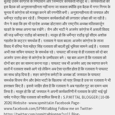
बुलाई उसमें कांग्रेस के निष्ठावान और जिम्मेदार कार्यकर्ता मौजूद थे। कार्यकर्ताओं की
इस बैठक को अनुशासनहीनता नहीं माना जा सकता क्योंकि इस बैठक में नगर निगम के
चुनाव में कांग्रेस को मजबूत करने की रणनीति बनी। अनुशानहीनता तो जयपाल और
धर्मेन्द्र राठौड़ कर रहे हैं। निष्ठावान कार्यकर्ताओं की लगातार उपेक्षा की जा रही है।
जैन ने कहा कि हम भी प्रदेश अध्यक्ष डोटासरा और राष्ट्रीय अध्यक्ष मल्लिकार्जुन
खडग़े के समक्ष अपना पक्ष रखेंगे। जैन और भाटी ने अजमेर कांग्रेस में असली विवाद
की जड़ धर्मेन्द्र राठौड़ को बताया है। मालूम हो कि धर्मेन्द्र राठौड़ पूर्व सीएम अशोक
गहलोत के कट्टर समर्थक हैं। रलावता ने पाला बदला: अजमेर कांग्रेस के ताजा
विवाद में वरिष्ठ नेता महेंद्र सिंह रलावता की बदली हुई भूमिका सामने आई है। रलावता
अभी तक सचिन पायलट के समर्थक रहे। पायलट की वजह से ही रलावता को दो बार
अजमेर उत्तर क्षेत्र से कांग्रेस के उम्मीदवार बने। यह बात अलग है कि रलावता को
दोनों बार हार का सामना करना पड़ा। पायलट जब भी अजमेर आए तब स्वागत करने
वालों में रलावता सबसे आगे रहे लेकिन अब ऐसा प्रतीत होता है कि रलावता ने पायलट
का साथ छोड़ दिया है। शहर कांग्रेस कमेटी के अध्यक्ष डॉ. जयपाल के पायलट
समर्थक विजय जैन और हेमंत भाटी के खिलाफ जो पत्र लिखा है उस पर रलावता ने भी
हस्ताक्षर किए है। इससे जाहिर होता है कि रलावता ने अब गहलोत गुट का दामन थाम
लिया है। मालूम हो कि डॉ. जयपाल ने अपनी कार्यकारिणी में रलावता के छोटे भाई पूर्व
पार्षद गजेंद्र सिंह रलावता को शामिल किया है। S.P.MITTAL BLOGGER ( 10-08-
2026) Website- www.spmittal.in Facebook Page-
www.facebook.com/SPMittalblog Follow me on Twitter-
https://twitter.com/spmittalblogger?s=11 Blog-