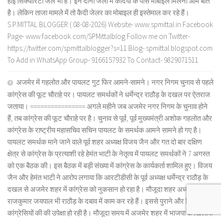
हाई सिक्योरिटी जेल भी है। इन दोनों जेलों में कैदियों के पास मोबाइल मिलना आम बात
है। लेकिन ताजा मामले में तो कैदी जेलर का मोबाइल ही इस्तेमाल कर रहे हैं।
S.P.MITTAL BLOGGER ( 08-08-2026) Website- www.spmittal.in Facebook
Page- www.facebook.com/SPMittalblog Follow me on Twitter-
https://twitter.com/spmittalblogger?s=11 Blog- spmittal.blogspot.com
To Add in WhatsApp Group- 9166157932 To Contact- 9829071511
अजमेर में गहलोत और पायलट गुट फिर आमने-सामने। नगर निगम चुनाव से पहले
कांग्रेस की फूट चौराहे पर। पायलट समर्थकों ने धर्मेन्द्र राठौड़ के दखल पर ऐतराज
जताया। ================ अगले महीने जब अजमेर नगर निगम के चुनाव होने
हैं, तब कांग्रेस की फूट चौराहे पर है। चुनाव से पूर्व, पूर्व मुख्यमंत्री अशोक गहलोत और
कांग्रेस के राष्ट्रीय महासचिव सचिन पायलट के समर्थक आमने सामने हो गए है।
पायलट समर्थक माने जाने वाले पूर्व शहर अध्यक्ष विजय जैन और गत दो बार दक्षिण
क्षेत्र से कांग्रेस के प्रत्याशी रहे हेमंत भाटी के नेतृत्व में पायलट समर्थकों ने 7 अगस्त
को एक बैठक की। इस बैठक में बड़ी संख्या में कांग्रेस के कार्यकर्ता शामिल हुए। विजय
जैन और हेमंत भाटी ने आरोप लगाया कि आरटीडीसी के पूर्व अध्यक्ष धर्मेन्द्र राठौड़ के
दखल से अजमेर शहर में कांग्रेस को नुकसान हो रहा है। मौजूदा शहर अध्यक्ष डॉ.
राजकुमार जयपाल भी राठौड़ के दबाव में काम कर रहे हैं। इससे पुराने और निष्ठावान
कांग्रेसियों की की उपेक्षा हो रही है। मौजूदा समय में अजमेर शहर में भाजपा के खिलाफ