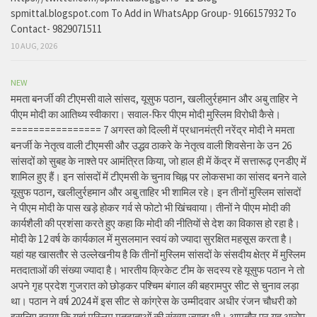
spmittal.blogspot.com To Add in WhatsApp Group- 9166157932 To
Contact- 9829071511
10 AUG, 2026
NEW
ममता बनर्जी की टीएमसी वाले सांसद, यूसुफ पठान, खलीलुर्रहमान और अबु ताहिर ने
पीएम मोदी का आतिथ्य स्वीकारा। सवाल-फिर पीएम मोदी मुस्लिम विरोधी कैसे।
================ 7 अगस्त को दिल्ली में प्रधानमंत्री नरेंद्र मोदी ने ममता
बनर्जी के नेतृत्व वाली टीएमसी और उद्धव ठाकरे के नेतृत्व वाली शिवसेना के उन 26
सांसदों को सुबह के नाश्ते पर आमंत्रित किया, जो हाल ही में केंद्र में सत्तारूढ़ एनडीए में
शामिल हुए हैं। इन सांसदों में टीएमसी के चुनाव चिह्न पर लोकसभा का सांसद बनने वाले
यूसुफ पठान, खलीलुर्रहमान और अबु ताहिर भी शामिल रहे। इन तीनों मुस्लिम सांसदों
ने पीएम मोदी के पास खड़े होकर गर्व से फोटो भी खिंचवाया। तीनों ने पीएम मोदी की
कार्यशैली की प्रशंसा करते हुए कहा कि मोदी की नीतियों से देश का विकास हो रहा है।
मोदी के 12 वर्ष के कार्यकाल में मुसलमान स्वयं को ज्यादा सुरक्षित महसूस करता है।
यहां यह खासतौर से उल्लेखनीय है कि तीनों मुस्लिम सांसदों के संसदीय क्षेत्र में मुस्लिम
मतदाताओं की संख्या ज्यादा है। भारतीय क्रिकेट टीम के सदस्य रहे यूसुफ पठान ने तो
अपने गृह प्रदेश गुजरात को छोड़कर पश्चिम बंगाल की बहरामपुर सीट से चुनाव लड़ा
था। पठान ने वर्ष 2024 में इस सीट से कांग्रेस के उम्मीदवार अधीर रंजन चौधरी को
इसलिए हराया कि यहां मुस्लिम मतदाताओं की संख्या ज्यादा थी। आमतौर पर यह आरोप