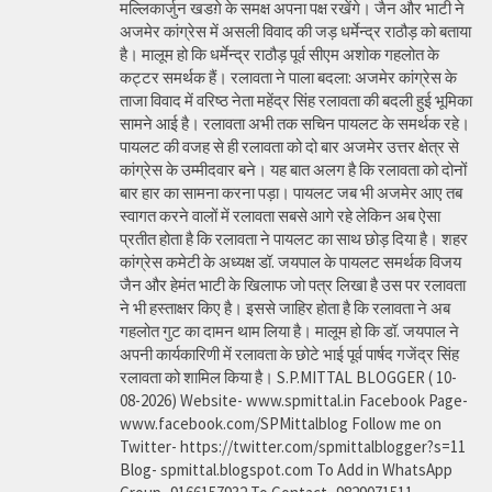
मल्लिकार्जुन खडग़े के समक्ष अपना पक्ष रखेंगे। जैन और भाटी ने
अजमेर कांग्रेस में असली विवाद की जड़ धर्मेन्द्र राठौड़ को बताया
है। मालूम हो कि धर्मेन्द्र राठौड़ पूर्व सीएम अशोक गहलोत के
कट्टर समर्थक हैं। रलावता ने पाला बदला: अजमेर कांग्रेस के
ताजा विवाद में वरिष्ठ नेता महेंद्र सिंह रलावता की बदली हुई भूमिका
सामने आई है। रलावता अभी तक सचिन पायलट के समर्थक रहे।
पायलट की वजह से ही रलावता को दो बार अजमेर उत्तर क्षेत्र से
कांग्रेस के उम्मीदवार बने। यह बात अलग है कि रलावता को दोनों
बार हार का सामना करना पड़ा। पायलट जब भी अजमेर आए तब
स्वागत करने वालों में रलावता सबसे आगे रहे लेकिन अब ऐसा
प्रतीत होता है कि रलावता ने पायलट का साथ छोड़ दिया है। शहर
कांग्रेस कमेटी के अध्यक्ष डॉ. जयपाल के पायलट समर्थक विजय
जैन और हेमंत भाटी के खिलाफ जो पत्र लिखा है उस पर रलावता
ने भी हस्ताक्षर किए है। इससे जाहिर होता है कि रलावता ने अब
गहलोत गुट का दामन थाम लिया है। मालूम हो कि डॉ. जयपाल ने
अपनी कार्यकारिणी में रलावता के छोटे भाई पूर्व पार्षद गजेंद्र सिंह
रलावता को शामिल किया है। S.P.MITTAL BLOGGER ( 10-
08-2026) Website- www.spmittal.in Facebook Page-
www.facebook.com/SPMittalblog Follow me on
Twitter- https://twitter.com/spmittalblogger?s=11
Blog- spmittal.blogspot.com To Add in WhatsApp