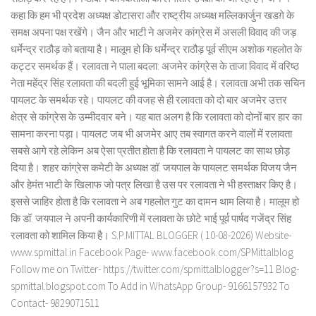
कहा कि हम भी प्रदेश अध्यक्ष डोटासरा और राष्ट्रीय अध्यक्ष मल्लिकार्जुन खडग़े के
समक्ष अपना पक्ष रखेंगे। जैन और भाटी ने अजमेर कांग्रेस में असली विवाद की जड़
धर्मेन्द्र राठौड़ को बताया है। मालूम हो कि धर्मेन्द्र राठौड़ पूर्व सीएम अशोक गहलोत के
कट्टर समर्थक हैं। रलावता ने पाला बदला: अजमेर कांग्रेस के ताजा विवाद में वरिष्ठ
नेता महेंद्र सिंह रलावता की बदली हुई भूमिका सामने आई है। रलावता अभी तक सचिन
पायलट के समर्थक रहे। पायलट की वजह से ही रलावता को दो बार अजमेर उत्तर
क्षेत्र से कांग्रेस के उम्मीदवार बने। यह बात अलग है कि रलावता को दोनों बार हार का
सामना करना पड़ा। पायलट जब भी अजमेर आए तब स्वागत करने वालों में रलावता
सबसे आगे रहे लेकिन अब ऐसा प्रतीत होता है कि रलावता ने पायलट का साथ छोड़
दिया है। शहर कांग्रेस कमेटी के अध्यक्ष डॉ. जयपाल के पायलट समर्थक विजय जैन
और हेमंत भाटी के खिलाफ जो पत्र लिखा है उस पर रलावता ने भी हस्ताक्षर किए है।
इससे जाहिर होता है कि रलावता ने अब गहलोत गुट का दामन थाम लिया है। मालूम हो
कि डॉ. जयपाल ने अपनी कार्यकारिणी में रलावता के छोटे भाई पूर्व पार्षद गजेंद्र सिंह
रलावता को शामिल किया है। S.P.MITTAL BLOGGER ( 10-08-2026) Website-
www.spmittal.in Facebook Page- www.facebook.com/SPMittalblog
Follow me on Twitter- https://twitter.com/spmittalblogger?s=11 Blog-
spmittal.blogspot.com To Add in WhatsApp Group- 9166157932 To
Contact- 9829071511