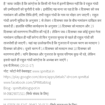
है? साफ जाहिर है कि कांग्रेस के किसी भी नेता में इतनी हिम्मत नहीं कि वे राहुल गांधी
की उम्मीदवारी को चुनौती दे सके। इसीलिए यह माना जा रहा है कि 4 दिसम्बर को जब
नामांकन की अंतिम तिथि होगी, तभी राहुल गांधी के नाम पर मोहर लग जाएगी। राहुल
गांधी अपनी सुविधा के अनुसार 1 से लेकर 4 दिसम्बर तक के बीच नामांकन दाखिल कर
सकते हैं। हालांकि घोषित कार्यक्रम के अनुसार 16 दिसम्बर को मतदान और 19
दिसम्बर को मतगणना निर्धारित की गई है। लेकिन जब 4 दिसम्बर तक कोई दूसरा नेता
नामांकन दाखिल ही नहीं करेगा तो फिर गुजरात चुनाव से पहले ही राहुल गांधी की
ताजपोशी हो जाएगी। यहां यह उल्लेखनीय है कि गुजरात में प्रथम चरण का मतदान 9
दिसम्बर को होगा। दूसरे चरण में 14 दिसम्बर को मतदान तथा 18 दिसम्बर को
मतगणना होगी। यानि हिमाचल और गुजरात के चुनाव परिणाम कुछ भी रहे, लेकिन
इससे पहले ही राहुल गांधी कांग्रेस के अध्यक्ष बन जाएंगे।
एस.पी.मित्तल) (20-11-17)
नोट: फोटो मेरी वेबसाइट www.spmittal.in
https://play.google.com/store/apps/details? id=com.spmittal
www.facebook.com/SPMittalblog
Blog:- spmittalblogspot.in
M-09829071511 (सिर्फ संवाद के लिए)
================================
M: 07976-58-5247, 09462-20-0121 (सिर्फ वाट्सअप के लिए)